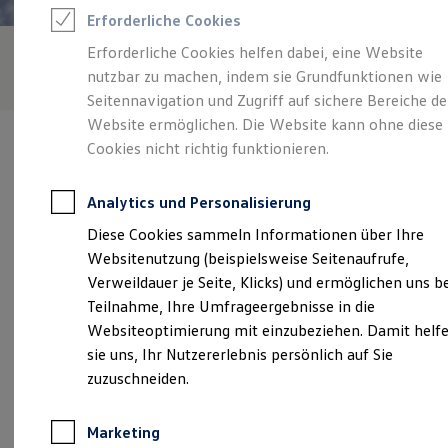
Reifenpakete
Erforderliche Cookies
Leasing
Leasing-Angebote
Erforderliche Cookies helfen dabei, eine Website
Gebrauchtwagen Leasing
nutzbar zu machen, indem sie Grundfunktionen wie
Junge Gebrauchtwagen-Leasing
Elektroauto Leasing
Seitennavigation und Zugriff auf sichere Bereiche de
Kleinwagen-Leasing
Website ermöglichen. Die Website kann ohne diese
Leasing ohne Anzahlung
Cookies nicht richtig funktionieren.
Finanzierung
Autokredit mit Schlussrate
Versicherungen und Garantien
Analytics und Personalisierung
Kfz-Versicherung
Verantwortlich für die Inhalte auf dieser Seite ist die Audi Zentrum
Restschuldversicherungen
Diese Cookies sammeln Informationen über Ihre
Flensburg Vertriebs GmbH
(
Impressum & Rechtliches
)
Garantien
Websitenutzung (beispielsweise Seitenaufrufe,
Wartungsverträge
Geschäftskunden
Verweildauer je Seite, Klicks) und ermöglichen uns b
Professional Class bei Volkswagen
Unsere 
Teilnahme, Ihre Umfrageergebnisse in die
Großkunden
Websiteoptimierung mit einzubeziehen. Damit helf
Behörden
Direktkunden
sie uns, Ihr Nutzererlebnis persönlich auf Sie
Sonderfahrzeuge
Liebigstr. 8, 24941 Flensburg
zuzuschneiden.
Anpfiff zum Gewinn
Elektromobilität
Montag
-
Freitag
08:00
-
18:00
Uhr
Elektroautos
Marketing
ID. Tutorials