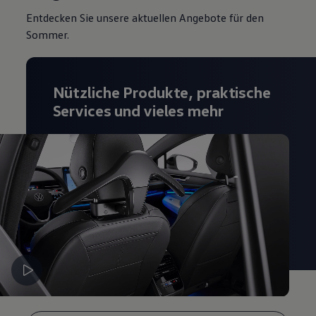
Magazin
Entdecken Sie unsere aktuellen Angebote für den
Lifestyle
Sommer.
Transport
Familie
Elektromobilität
Volkswagen R
Pannen- und Unfallhilfe
Nützliche Produkte, praktische
Volkswagen Kundenbetreuung
Services und vieles mehr