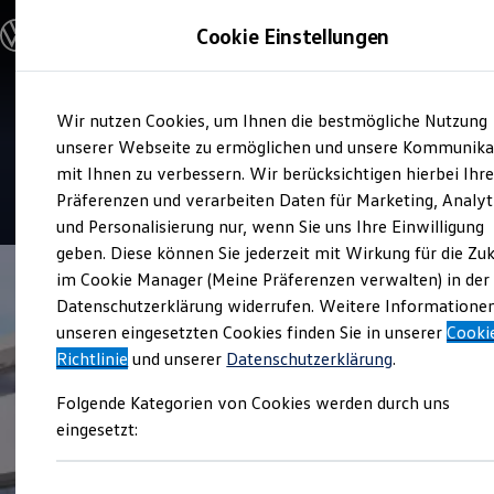
Modelle und Konfigurator
Cookie Einstellungen
Konfigurator
Modelle vergleichen
Konfiguration laden
Zum
Zum
Autosuche
Service
Wir nutzen Cookies, um Ihnen die bestmögliche Nutzung
Hauptinhalt
Footer
Elektroautos
Audi Zentrum Flensburg
springen
springen
unserer Webseite zu ermöglichen und unsere Kommunika
ENERGY Sondermodelle
Nutzfahrzeuge
mit Ihnen zu verbessern. Wir berücksichtigen hierbei Ihr
SUV und CUV
4.8
|
499 Bewertungen
Präferenzen und verarbeiten Daten für Marketing, Analyt
Familienautos
und Personalisierung nur, wenn Sie uns Ihre Einwilligung
Kombis
Kompaktwagen
geben. Diese können Sie jederzeit mit Wirkung für die Zu
Sportwagen
im Cookie Manager (Meine Präferenzen verwalten) in der
Schnell verfügbare Fahrzeuge
Angebote und Produkte
Datenschutzerklärung widerrufen. Weitere Informatione
Aktuelle Angebote
unseren eingesetzten Cookies finden Sie in unserer
Cooki
E-Auto-Förderung
Richtlinie
und unserer
Datenschutzerklärung
.
Volkswagen Marktplatz
Die ENERGY Sondermodelle
Folgende Kategorien von Cookies werden durch uns
Junge Gebrauchtwagen und Gebrauchtwagen
Volkswagen Zertifizierte Gebrauchtwagen
eingesetzt:
Elektromobilität bei Gebrauchtwagen
Zubehör- und Serviceangebote
Saisonangebote