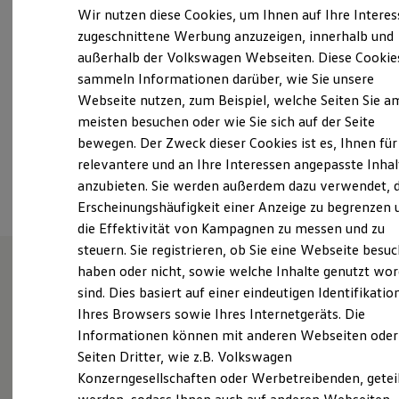
Samstag
09:00
-
14:00
Uhr
Elektrofahrzeugkonzepte
Wir nutzen diese Cookies, um Ihnen auf Ihre Intere
ID. EVERY1
Sonntag
Geschlossen
zugeschnittene Werbung anzuzeigen, innerhalb und
Reichweite
außerhalb der Volkswagen Webseiten. Diese Cookie
Reichweite der ID. Modelle
info@azf-gruppe.de
Reichweite im Winter
sammeln Informationen darüber, wie Sie unsere
Rekuperation
Webseite nutzen, zum Beispiel, welche Seiten Sie a
Laden
+49 461 902050
meisten besuchen oder wie Sie sich auf der Seite
Laden unterwegs
Laden Zuhause
bewegen. Der Zweck dieser Cookies ist es, Ihnen für
Ladestationen finden
relevantere und an Ihre Interessen angepasste Inhal
Ansprechpartner
Ladezeitensimulator
anzubieten. Sie werden außerdem dazu verwendet, d
Batterie
Sicherheit
Erscheinungshäufigkeit einer Anzeige zu begrenzen 
Garantie und Lebensdauer
die Effektivität von Kampagnen zu messen und zu
Nachhaltigkeit
steuern. Sie registrieren, ob Sie eine Webseite besuc
Technologie
Kosten und Kauf
haben oder nicht, sowie welche Inhalte genutzt wo
Verbrauchskosten
sind. Dies basiert auf einer eindeutigen Identifikatio
Unsere Leistungen
im
Kaufoptionen
Ihres Browsers sowie Ihres Internetgeräts. Die
E-Auto-Förderung
Überblick
Software und Konnektivität
Informationen können mit anderen Webseiten oder
Die ID. Software 6
Seiten Dritter, wie z.B. Volkswagen
ID. Software Versionen und Updates
Gebrauchtwagen
Konzerngesellschaften oder Werbetreibenden, getei
Digitale Extras
Schnittstellen zu Ihrem ID.