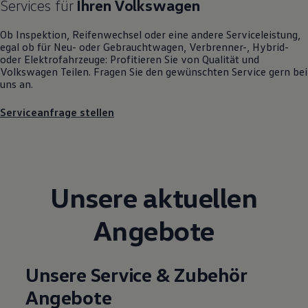
Services für
Ihren
Volkswagen
Motorenöl und Flüssigkeiten
Räder und Reifen
Ob Inspektion, Reifenwechsel oder eine andere Serviceleistung,
Pannen- und Unfallhilfe
egal ob für Neu- oder
Gebrauchtwagen
, Verbrenner-, Hybrid-
Economy Service
oder Elektrofahrzeuge: Profitieren Sie von Qualität und
Volkswagen Teile
Volkswagen
Teilen. Fragen Sie den gewünschten
Service
gern bei
Zubehör
uns an.
Modellspezifisches Zubehör
Schutz und Pflege
Transport
Serviceanfrage stellen
Entertainment und Elektronik
Individualisieren
Wallbox und Ladekabel
Digitale Extras
Dienste für Ihr Modell finden
Volkswagen Apps, Login und Shop
Unsere aktuellen
Handy und Fahrzeug verbinden
Updates für Software, Karten und Radio
Angebote
Über Ihr Auto
Vorgängermodelle
Kundeninformationen
Volkswagen Kundenbetreuung
Unsere Service & Zubehör
Warn- und Kontrollleuchten
Assistenzsysteme
Angebote
Digitale Betriebsanleitung
Live Beratung