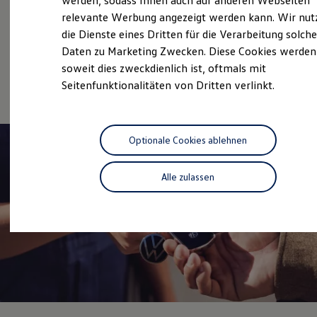
werden, sodass Ihnen auch auf anderen Webseiten
Service
Hybridautos
relevante Werbung angezeigt werden kann. Wir nut
Marke und Erlebnis
Volkswagen Economy
die Dienste eines Dritten für die Verarbeitung solche
Volkswagen R und R Experience
R-Modelle
Service
Daten zu Marketing Zwecken. Diese Cookies werden
R Experience
soweit dies zweckdienlich ist, oftmals mit
Driving Experience
Volkswagen Fleet
Service
Seitenfunktionalitäten von Dritten verlinkt.
Volkswagen entdecken
Werkbesichtigung
Factory visit
Lifestyle Shop
T-Roc Kollektion
Optionale Cookies ablehnen
Golf Kollektion
ID. Kollektion
Volkswagen Kollektion
Alle zulassen
R-Kollektion
GTI Kollektion
Fußball Drop
we drive football
#wedriveproud
Besitzer und Service
myVolkswagen
Software Updates
Service und Ersatzteile
Inspektion und HU/AU
Reparaturen und Checks