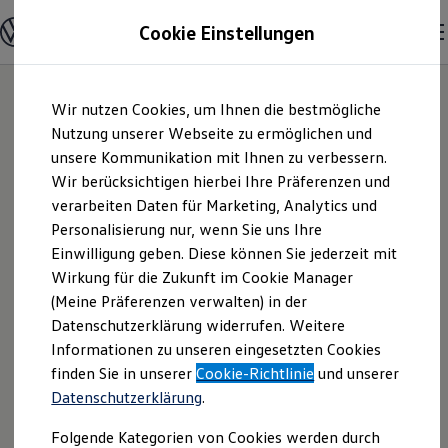
Modelle und Konfigurator
Cookie Einstellungen
Konfigurator
Modelle vergleichen
Konfiguration laden
Zum
Zum
Autosuche
Wir nutzen Cookies, um Ihnen die bestmögliche
Hauptinhalt
Footer
Elektroautos
springen
springen
Nutzung unserer Webseite zu ermöglichen und
ENERGY Sondermodelle
Nutzfahrzeuge
unsere Kommunikation mit Ihnen zu verbessern.
Auto Bach GmbH |
SUV und CUV
Wir berücksichtigen hierbei Ihre Präferenzen und
Familienautos
verarbeiten Daten für Marketing, Analytics und
Kombis
Impressum &
Kompaktwagen
Personalisierung nur, wenn Sie uns Ihre
Sportwagen
Einwilligung geben. Diese können Sie jederzeit mit
Rechtliches
Schnell verfügbare Fahrzeuge
Angebote und Produkte
Wirkung für die Zukunft im Cookie Manager
Aktuelle Angebote
(Meine Präferenzen verwalten) in der
E-Auto-Förderung
Hier finden Sie Informationen über uns
Datenschutzerklärung widerrufen. Weitere
Volkswagen Marktplatz
Informationen zu unseren eingesetzten Cookies
Die ENERGY Sondermodelle
(Auto Bach GmbH) als verantwortlichen
Junge Gebrauchtwagen und Gebrauchtwagen
finden Sie in unserer
Cookie-Richtlinie
und unserer
Anbieter von Inhalten und Angeboten,
Volkswagen Zertifizierte Gebrauchtwagen
Datenschutzerklärung
.
die auf dieser Website speziell
Elektromobilität bei Gebrauchtwagen
Zubehör- und Serviceangebote
aufgeführt sind.
Folgende Kategorien von Cookies werden durch
Saisonangebote