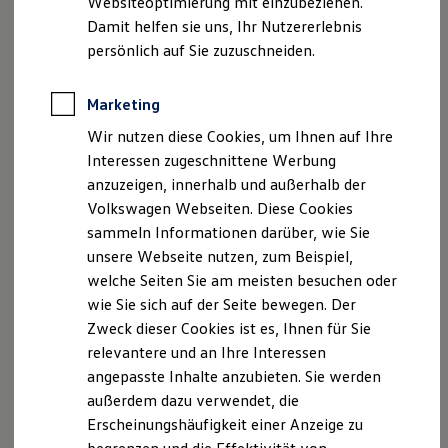
Websiteoptimierung mit einzubeziehen.
Elektrofahrzeugkonzepte
USt.-ID: DE812476920
Damit helfen sie uns, Ihr Nutzererlebnis
ID. EVERY1
Handelsregister: Amtsgericht Limburg, HRB 3060
Reichweite
persönlich auf Sie zuzuschneiden.
Reichweite der ID. Modelle
Versicherungsvermittlerregister: D-EFLD-Y5ZPK-81
Reichweite im Winter
Rekuperation
Marketing
Tätigkeitsart: Gebundener Versicherungsvertreter
Laden
nach § 34d Abs. 4 GewO
Wir nutzen diese Cookies, um Ihnen auf Ihre
Laden unterwegs
Laden Zuhause
Interessen zugeschnittene Werbung
Ladestationen finden
Zuständige Behörde
anzuzeigen, innerhalb und außerhalb der
Ladezeitensimulator
Industrie- und Handelskammer Limburg
Volkswagen Webseiten. Diese Cookies
Batterie
Walderdorffstr. 7, 65549 Limburg
Sicherheit
sammeln Informationen darüber, wie Sie
Garantie und Lebensdauer
Hessen
unsere Webseite nutzen, zum Beispiel,
Nachhaltigkeit
Deutschland
welche Seiten Sie am meisten besuchen oder
Technologie
Telefon 06431/210-0
Kosten und Kauf
wie Sie sich auf der Seite bewegen. Der
Verbrauchskosten
Telefax 06431/210-205
Zweck dieser Cookies ist es, Ihnen für Sie
Kaufoptionen
Webseite
http://www.ihk-limburg.de
relevantere und an Ihre Interessen
E-Auto-Förderung
Software und Konnektivität
angepasste Inhalte anzubieten. Sie werden
Die ID. Software 6
Hinweis gemäß § 36
außerdem dazu verwendet, die
ID. Software Versionen und Updates
Verbraucherstreitbeilegungsgesetz (VSBG)
Erscheinungshäufigkeit einer Anzeige zu
Digitale Extras
Schnittstellen zu Ihrem ID.