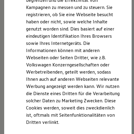
begrenzen und die Effektivität von
Wir sind zur Teilnahme an einem
Hybridautos
Kampagnen zu messen und zu steuern. Sie
Marke und Erlebnis
Streitbeilegungsverfahren vor einer
registrieren, ob Sie eine Webseite besucht
Volkswagen R und R Experience
Verbraucherschlichtungsstelle weder bereit noch dazu
R-Modelle
haben oder nicht, sowie welche Inhalte
verpflichtet.
R Experience
genutzt worden sind. Dies basiert auf einer
Driving Experience
Verbraucherinformation gemäß Verordnung (EU) Nr.
eindeutigen Identifikation Ihres Browsers
Volkswagen entdecken
524/2013
Werkbesichtigung
sowie Ihres Internetgeräts. Die
Factory visit
Informationen können mit anderen
Verantwortlicher im Sinne der Datenschutz-
Lifestyle Shop
Webseiten oder Seiten Dritter, wie z.B.
T-Roc Kollektion
Grundverordnung, sonstiger in den Mitgliedstaaten
Golf Kollektion
Volkswagen Konzerngesellschaften oder
der Europäischen Union geltenden
ID. Kollektion
Werbetreibenden, geteilt werden, sodass
Datenschutzgesetze und anderer Bestimmungen mit
Volkswagen Kollektion
Ihnen auch auf anderen Webseiten relevante
R-Kollektion
datenschutzrechtlichem Charakter ist die:
GTI Kollektion
Werbung angezeigt werden kann. Wir nutzen
Fußball Drop
die Dienste eines Dritten für die Verarbeitung
Auto Bach GmbH
we drive football
solcher Daten zu Marketing Zwecken. Diese
#wedriveproud
Urseler Straße 61
Besitzer und Service
Cookies werden, soweit dies zweckdienlich
61348 Bad Homburg
myVolkswagen
ist, oftmals mit Seitenfunktionalitäten von
E-Mail:
datenschutz@autobach.de
Software Updates
Dritten verlinkt.
Service und Ersatzteile
Inspektion und HU/AU
Der Datenschutzbeauftragte des für die Verarbeitung
Reparaturen und Checks