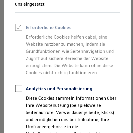
Reifenpakete
uns eingesetzt:
Leasing
Leasing-Angebote
Gebrauchtwagen Leasing
Junge Gebrauchtwagen-Leasing
Impressum
Erforderliche Cookies
Elektroauto Leasing
Kleinwagen-Leasing
Erforderliche Cookies helfen dabei, eine
Datenschutzerklärung
Leasing ohne Anzahlung
Website nutzbar zu machen, indem sie
Finanzierung
Autokredit mit Schlussrate
Grundfunktionen wie Seitennavigation und
Versicherungen und Garantien
Zugriff auf sichere Bereiche der Website
Impressum
Kfz-Versicherung
ermöglichen. Die Website kann ohne diese
Restschuldversicherungen
Garantien
Cookies nicht richtig funktionieren.
Auto Bach GmbH
Wartungsverträge
Geschäftskunden
Urseler Straße 61
Professional Class bei Volkswagen
Analytics und Personalisierung
61348 Bad Homburg
Großkunden
Diese Cookies sammeln Informationen über
Behörden
Telefon: 06172/3087-0
Direktkunden
Ihre Websitenutzung (beispielsweise
Sonderfahrzeuge
Fax: 0172/3087-40
Seitenaufrufe, Verweildauer je Seite, Klicks)
Anpfiff zum Gewinn
E-Mail:
info-homburg@autobach.de
und ermöglichen uns bei Teilnahme, Ihre
Elektromobilität
Elektroautos
Umfrageergebnisse in die
ID. Tutorials
Geschäftsführer: Sebastian Bach, Volker Link