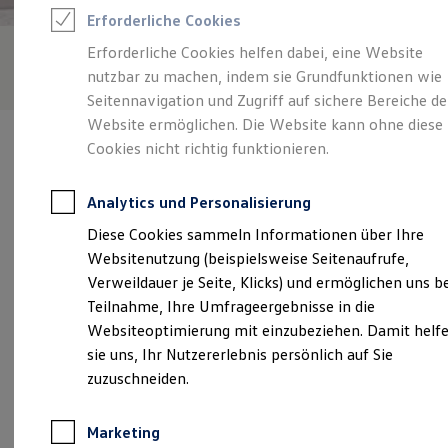
Reifenpakete
Erforderliche Cookies
Leasing
Leasing-Angebote
Erforderliche Cookies helfen dabei, eine Website
Gebrauchtwagen Leasing
nutzbar zu machen, indem sie Grundfunktionen wie
Junge Gebrauchtwagen-Leasing
Elektroauto Leasing
Seitennavigation und Zugriff auf sichere Bereiche de
Kleinwagen-Leasing
Website ermöglichen. Die Website kann ohne diese
Leasing ohne Anzahlung
Cookies nicht richtig funktionieren.
Finanzierung
Autokredit mit Schlussrate
Versicherungen und Garantien
Analytics und Personalisierung
Kfz-Versicherung
Verantwortlich für die Inhalte auf dieser Seite ist die Auto
Restschuldversicherungen
Diese Cookies sammeln Informationen über Ihre
Bierschneider GmbH
(
Impressum & Rechtliches
)
Garantien
Websitenutzung (beispielsweise Seitenaufrufe,
Wartungsverträge
Geschäftskunden
Verweildauer je Seite, Klicks) und ermöglichen uns b
Professional Class bei Volkswagen
Unsere 
Teilnahme, Ihre Umfrageergebnisse in die
Großkunden
Websiteoptimierung mit einzubeziehen. Damit helf
Behörden
Direktkunden
sie uns, Ihr Nutzererlebnis persönlich auf Sie
Sonderfahrzeuge
Am Bahnhof 1, 85077 Manching
zuzuschneiden.
Anpfiff zum Gewinn
Elektromobilität
Montag
-
Freitag
07:00
-
18:00
Uhr
Elektroautos
Marketing
ID. Tutorials