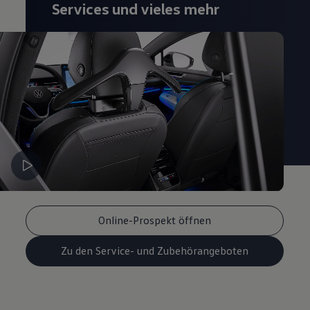
Services und vieles mehr
Magazin
Lifestyle
Transport
Familie
Elektromobilität
Volkswagen R
Pannen- und Unfallhilfe
Volkswagen Kundenbetreuung
Online-Prospekt öffnen
Zu den Service- und Zubehörangeboten