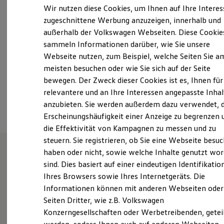
Samstag
08:00
-
13:00
Uhr
Elektrofahrzeugkonzepte
Wir nutzen diese Cookies, um Ihnen auf Ihre Intere
ID. EVERY1
Sonntag
Geschlossen
zugeschnittene Werbung anzuzeigen, innerhalb und
Reichweite
außerhalb der Volkswagen Webseiten. Diese Cookie
Reichweite der ID. Modelle
info.manching@bierschneider.de
Reichweite im Winter
sammeln Informationen darüber, wie Sie unsere
Rekuperation
Webseite nutzen, zum Beispiel, welche Seiten Sie a
Laden
+49 841 966880
meisten besuchen oder wie Sie sich auf der Seite
Laden unterwegs
Laden Zuhause
bewegen. Der Zweck dieser Cookies ist es, Ihnen für
Ladestationen finden
relevantere und an Ihre Interessen angepasste Inhal
Ansprechpartner
Ladezeitensimulator
anzubieten. Sie werden außerdem dazu verwendet, d
Batterie
Sicherheit
Erscheinungshäufigkeit einer Anzeige zu begrenzen 
Garantie und Lebensdauer
die Effektivität von Kampagnen zu messen und zu
Nachhaltigkeit
steuern. Sie registrieren, ob Sie eine Webseite besuc
Technologie
Kosten und Kauf
haben oder nicht, sowie welche Inhalte genutzt wo
Verbrauchskosten
sind. Dies basiert auf einer eindeutigen Identifikatio
Unsere Leistungen
im
Kaufoptionen
Ihres Browsers sowie Ihres Internetgeräts. Die
E-Auto-Förderung
Überblick
Software und Konnektivität
Informationen können mit anderen Webseiten oder
Die ID. Software 6
Seiten Dritter, wie z.B. Volkswagen
ID. Software Versionen und Updates
Gebrauchtwagen
Konzerngesellschaften oder Werbetreibenden, getei
Digitale Extras
Schnittstellen zu Ihrem ID.