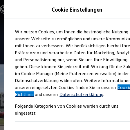
Modelle und Konfigurator
Cookie Einstellungen
Konfigurator
Modelle vergleichen
Konfiguration laden
Zum
Zum
Autosuche
Service
Wir nutzen Cookies, um Ihnen die bestmögliche Nutzung
Hauptinhalt
Footer
Elektroautos
Auto Bierschneider Manching
springen
springen
unserer Webseite zu ermöglichen und unsere Kommunika
ENERGY Sondermodelle
Nutzfahrzeuge
mit Ihnen zu verbessern. Wir berücksichtigen hierbei Ihr
SUV und CUV
4.6
|
164 Bewertungen
Präferenzen und verarbeiten Daten für Marketing, Analyt
Familienautos
und Personalisierung nur, wenn Sie uns Ihre Einwilligung
Kombis
Kompaktwagen
geben. Diese können Sie jederzeit mit Wirkung für die Zu
Sportwagen
im Cookie Manager (Meine Präferenzen verwalten) in der
Schnell verfügbare Fahrzeuge
Angebote und Produkte
Datenschutzerklärung widerrufen. Weitere Informatione
Aktuelle Angebote
unseren eingesetzten Cookies finden Sie in unserer
Cooki
E-Auto-Förderung
Richtlinie
und unserer
Datenschutzerklärung
.
Volkswagen Marktplatz
Die ENERGY Sondermodelle
Folgende Kategorien von Cookies werden durch uns
Junge Gebrauchtwagen und Gebrauchtwagen
Volkswagen Zertifizierte Gebrauchtwagen
eingesetzt:
Elektromobilität bei Gebrauchtwagen
Zubehör- und Serviceangebote
Saisonangebote