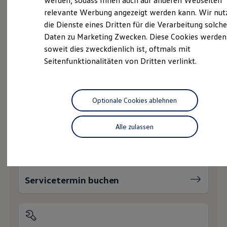
werden, sodass Ihnen auch auf anderen Webseiten
Service
Hybridautos
relevante Werbung angezeigt werden kann. Wir nut
Marke und Erlebnis
Volkswagen Economy
die Dienste eines Dritten für die Verarbeitung solche
Volkswagen R und R Experience
R-Modelle
Service
Daten zu Marketing Zwecken. Diese Cookies werden
R Experience
soweit dies zweckdienlich ist, oftmals mit
Driving Experience
Online-Fahrzeugbewertung
Seitenfunktionalitäten von Dritten verlinkt.
Volkswagen entdecken
Werkbesichtigung
Factory visit
Lifestyle Shop
Wie können wir
T-Roc Kollektion
Optionale Cookies ablehnen
Golf Kollektion
ID. Kollektion
Ihnen weiterhelfen?
Volkswagen Kollektion
Alle zulassen
R-Kollektion
GTI Kollektion
Fußball Drop
we drive football
#wedriveproud
Servicetermin buchen
Besitzer und Service
myVolkswagen
Software Updates
Service und Ersatzteile
Inspektion und HU/AU
Reparaturen und Checks