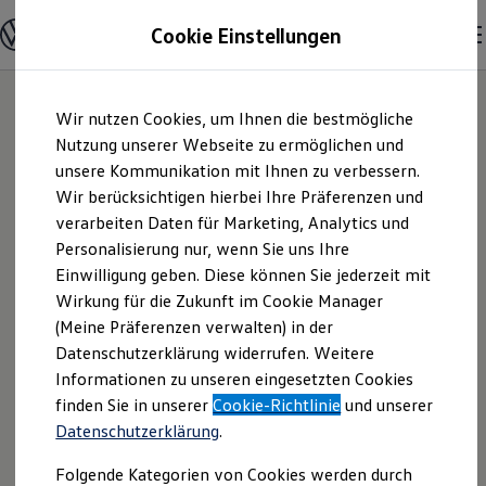
Modelle und Konfigurator
Cookie Einstellungen
Konfigurator
Modelle vergleichen
Konfiguration laden
Zum
Zum
Autosuche
Wir nutzen Cookies, um Ihnen die bestmögliche
Hauptinhalt
Footer
Elektroautos
springen
springen
Nutzung unserer Webseite zu ermöglichen und
ENERGY Sondermodelle
Nutzfahrzeuge
unsere Kommunikation mit Ihnen zu verbessern.
Auto Bierschneider
SUV und CUV
Wir berücksichtigen hierbei Ihre Präferenzen und
Familienautos
verarbeiten Daten für Marketing, Analytics und
Kombis
GmbH | Impressum
Kompaktwagen
Personalisierung nur, wenn Sie uns Ihre
Sportwagen
Einwilligung geben. Diese können Sie jederzeit mit
& Rechtliches
Schnell verfügbare Fahrzeuge
Angebote und Produkte
Wirkung für die Zukunft im Cookie Manager
Aktuelle Angebote
(Meine Präferenzen verwalten) in der
E-Auto-Förderung
Hier finden Sie Informationen über uns
Datenschutzerklärung widerrufen. Weitere
Volkswagen Marktplatz
Informationen zu unseren eingesetzten Cookies
Die ENERGY Sondermodelle
(Auto Bierschneider GmbH) als
Junge Gebrauchtwagen und Gebrauchtwagen
finden Sie in unserer
Cookie-Richtlinie
und unserer
verantwortlichen Anbieter von Inhalten
Volkswagen Zertifizierte Gebrauchtwagen
Datenschutzerklärung
.
und Angeboten, die auf dieser Website
Elektromobilität bei Gebrauchtwagen
Zubehör- und Serviceangebote
speziell aufgeführt sind.
Folgende Kategorien von Cookies werden durch
Saisonangebote