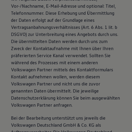
Volkswagen Apps, Login und Shop
Vor-/Nachname, E-Mail-Adresse und optional: Titel,
Handy und Fahrzeug verbinden
Telefonnummer. Diese Erhebung und Übermittlung
Updates für Software, Karten und Radio
der Daten erfolgt auf der Grundlage eines
Über Ihr Auto
Vorgängermodelle
Vertragsanbahnungsverhältnisses (Art. 6 Abs. 1 lit. b
Kundeninformationen
DSGVO) zur Unterbreitung eines Angebots durch uns.
Volkswagen Kundenbetreuung
Die übermittelten Daten werden durch uns zum
Warn- und Kontrollleuchten
Assistenzsysteme
Zweck der Kontaktaufnahme mit Ihnen über Ihren
Digitale Betriebsanleitung
präferierten Service Kanal verwendet. Sollten Sie
Live Beratung
während des Prozesses mit einem anderen
Magazin
Lifestyle
Volkswagen Partner mittels des Kontaktformulars
Transport
Kontakt aufnehmen wollen, werden diesem
Familie
Volkswagen Partner und nicht uns die zuvor
Elektromobilität
Volkswagen R
genannten Daten übermittelt. Die jeweilige
Pannen- und Unfallhilfe
Datenschutzerklärung können Sie beim ausgewählten
Volkswagen Kundenbetreuung
Volkswagen Partner anfragen.
Bei der Bearbeitung unterstützt uns jeweils die
Volkswagen Deutschland GmbH & Co. KG als