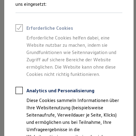
Reifenpakete
uns eingesetzt:
Leasing
Leasing-Angebote
Gebrauchtwagen Leasing
Junge Gebrauchtwagen-Leasing
Impressum
Erforderliche Cookies
Elektroauto Leasing
Kleinwagen-Leasing
Erforderliche Cookies helfen dabei, eine
Datenschutzerklärung
Leasing ohne Anzahlung
Website nutzbar zu machen, indem sie
Finanzierung
Autokredit mit Schlussrate
Grundfunktionen wie Seitennavigation und
Versicherungen und Garantien
Zugriff auf sichere Bereiche der Website
Impressum
Kfz-Versicherung
ermöglichen. Die Website kann ohne diese
Restschuldversicherungen
Garantien
Cookies nicht richtig funktionieren.
Auto Bierschneider GmbH
Wartungsverträge
Geschäftskunden
Sulzweg 2
Professional Class bei Volkswagen
Analytics und Personalisierung
92360 Mühlhausen
Großkunden
Diese Cookies sammeln Informationen über
Behörden
Telefon: 09185 / 94 00-0
Direktkunden
Ihre Websitenutzung (beispielsweise
Sonderfahrzeuge
Fax: 09185 / 94 00-329
Seitenaufrufe, Verweildauer je Seite, Klicks)
Anpfiff zum Gewinn
E-Mail:
info@bierschneider.de
und ermöglichen uns bei Teilnahme, Ihre
Elektromobilität
Elektroautos
Umfrageergebnisse in die
ID. Tutorials
Geschäftsführer: Bernhard Öttl, Michael und Doris