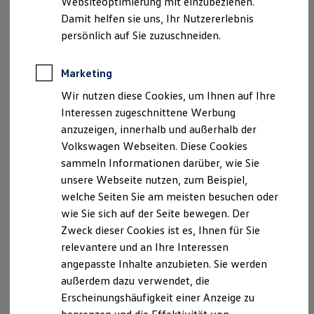
Websiteoptimierung mit einzubeziehen.
Der neue ID. Polo
Fleischmann
Damit helfen sie uns, Ihr Nutzererlebnis
Der neue ID.3 Neo
USt. ID-Nummer: DE 133504133
Der ID.4
persönlich auf Sie zuzuschneiden.
Der ID.4 GTX
Handelsregister: Nürnberg B 82 78
Der ID.5 GTX
Der ID.7
Marketing
Register-Nr. D-D2UK-U46Y8-92
Der ID.7 GTX
(
www.vermittlerregister.info)Gebundener
Wir nutzen diese Cookies, um Ihnen auf Ihre
Der ID.7 Tourer
Der ID.7 GTX Tourer
Versicherungsvertreter nach § 34d Abs. 4 GewO
Interessen zugeschnittene Werbung
Der ID. Buzz
Aufsichtsbehörde:
anzuzeigen, innerhalb und außerhalb der
Der neue ID. Cross
IHK für München und Oberbayern
Volkswagen Webseiten. Diese Cookies
Elektrofahrzeugkonzepte
ID. EVERY1
Balanstraße 55-59
sammeln Informationen darüber, wie Sie
Reichweite
81541 München
unsere Webseite nutzen, zum Beispiel,
Reichweite der ID. Modelle
welche Seiten Sie am meisten besuchen oder
Reichweite im Winter
Hinweis gemäß § 36
Rekuperation
wie Sie sich auf der Seite bewegen. Der
Laden
Verbraucherstreitbeilegungsgesetz (VSBG)
Zweck dieser Cookies ist es, Ihnen für Sie
Laden unterwegs
„Wir sind zur Teilnahme an einem
relevantere und an Ihre Interessen
Laden Zuhause
Streitbeilegungsverfahren vor einer
Ladestationen finden
angepasste Inhalte anzubieten. Sie werden
Ladezeitensimulator
Verbraucherschlichtungsstelle weder bereit noch dazu
außerdem dazu verwendet, die
Batterie
verpflichtet.“
Erscheinungshäufigkeit einer Anzeige zu
Sicherheit
Garantie und Lebensdauer