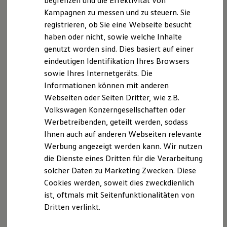
begrenzen und die Effektivität von
Nachhaltigkeit
Unser Datenschutzbeauftragter:
Kampagnen zu messen und zu steuern. Sie
Technologie
registrieren, ob Sie eine Webseite besucht
Kosten und Kauf
Projekt 29 GmbH & Co.KG
Verbrauchskosten
haben oder nicht, sowie welche Inhalte
Herr Matthias Baumgartner
Kaufoptionen
genutzt worden sind. Dies basiert auf einer
E-Auto-Förderung
Ostengasse 14
eindeutigen Identifikation Ihres Browsers
Software und Konnektivität
93047 Regensburg
Die ID. Software 6
sowie Ihres Internetgeräts. Die
m.baumgartner@projekt29.de
ID. Software Versionen und Updates
Informationen können mit anderen
Digitale Extras
www.projekt29.de
Webseiten oder Seiten Dritter, wie z.B.
Schnittstellen zu Ihrem ID.
Hybridautos
Volkswagen Konzerngesellschaften oder
Marke und Erlebnis
Werbetreibenden, geteilt werden, sodass
Volkswagen R und R Experience
Datenschutzerklärung
Ihnen auch auf anderen Webseiten relevante
R-Modelle
R Experience
Werbung angezeigt werden kann. Wir nutzen
Driving Experience
A. Verantwortlicher
die Dienste eines Dritten für die Verarbeitung
Volkswagen entdecken
solcher Daten zu Marketing Zwecken. Diese
Werkbesichtigung
Factory visit
Wir freuen uns, dass Sie unsere Webseite der Auto
Cookies werden, soweit dies zweckdienlich
Lifestyle Shop
Bierschneider GmbH, Alois-Senefelder-Str. 17, 92318
ist, oftmals mit Seitenfunktionalitäten von
T-Roc Kollektion
Neumarkt,
info.neumarkt@bierschneider.de
besuchen.
Dritten verlinkt.
Golf Kollektion
ID. Kollektion
Im Folgenden informieren wir Sie über die
Volkswagen Kollektion