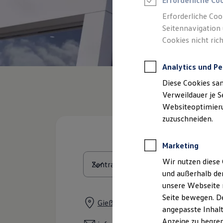
Erforderliche Co
Reifenpakete
Leasing
Erforderliche Coo
Leasing-Angebote
Seitennavigation 
Gebrauchtwagen Leasing
Cookies nicht rich
Junge Gebrauchtwagen-Leasing
Elektroauto Leasing
Kleinwagen-Leasing
Analytics und Pe
Leasing ohne Anzahlung
Finanzierung
Diese Cookies sa
Autokredit mit Schlussrate
Versicherungen und Garantien
Verweildauer je S
Kfz-Versicherung
Websiteoptimierun
Restschuldversicherungen
zuzuschneiden.
Garantien
Wartungsverträge
Geschäftskunden
Marketing
Professional Class bei Volkswagen
Großkunden
Wir nutzen diese 
Behörden
und außerhalb de
Direktkunden
Sonderfahrzeuge
unsere Webseite n
Anpfiff zum Gewinn
Seite bewegen. De
Elektromobilität
Gießener Straße 9, 35415 Pohlheim
angepasste Inhalt
Elektroautos
ID. Tutorials
Anzeige zu begren