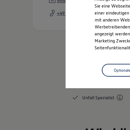
info@autohaeuser-pohlheim.de
Elektrofahrzeugkonzepte
Sie eine Webseite
ID. EVERY1
einer eindeutigen
+49 6403 95950
Reichweite
Reichweite der ID. Modelle
mit anderen Webse
Reichweite im Winter
Werbetreibenden,
Rekuperation
angezeigt werden 
Laden
Laden unterwegs
Marketing Zwecken
Laden Zuhause
Seitenfunktionali
Ladestationen finden
Ladezeitensimulator
Batterie
Sicherheit
Optional
Garantie und Lebensdauer
Nachhaltigkeit
Gebrauchtwagen
Technologie
Kosten und Kauf
Verbrauchskosten
Kaufoptionen
Unfall
Spezialist
E-Auto-Förderung
Software und Konnektivität
Die ID. Software 6
ID. Software Versionen und Updates
Digitale Extras
Schnittstellen zu Ihrem ID.