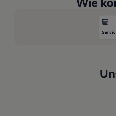
Wie kö
Hybridautos
Marke und Erlebnis
Volkswagen R und R Experience
R-Modelle
R Experience
Driving Experience
Volkswagen entdecken
Servi
Werkbesichtigung
Factory visit
Lifestyle Shop
T-Roc Kollektion
Golf Kollektion
ID. Kollektion
Volkswagen Kollektion
Un
R-Kollektion
GTI Kollektion
Fußball Drop
we drive football
#wedriveproud
Besitzer und Service
myVolkswagen
Software Updates
Service und Ersatzteile
Inspektion und HU/AU
Reparaturen und Checks