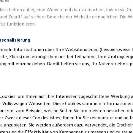
okies
kies helfen dabei, eine Website nutzbar zu machen, indem sie G
Verantwort
und Zugriff auf sichere Bereiche der Website ermöglichen. Die W
GmbH & C
tig funktionieren.
rsonalisierung
mmeln Informationen über Ihre Websitenutzung (beispielsweise S
eite, Klicks) und ermöglichen uns bei Teilnahme, Ihre Umfrageerge
g mit einzubeziehen. Damit helfen sie uns, Ihr Nutzererlebnis pe
Cookies, um Ihnen auf Ihre Interessen zugeschnittene Werbung a
Unsere Abteilungen
r Volkswagen Webseiten. Diese Cookies sammeln Informationen 
utzen, zum Beispiel, welche Seiten Sie am meisten besuchen oder
Montag
-
Freitag
07:15
-
17:30
Uhr
r Zweck dieser Cookies ist es, Ihnen für Sie relevantere und an I
Samstag
Geschlossen
e anzubieten. Sie werden außerdem dazu verwendet, die Erschein
Sonntag
Geschlossen
zen und die Effektivität von Kampagnen zu messen und zu steuern