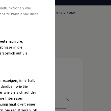
rundfunktionen wie
lich für die Inhalte auf dieser Seite ist die Auto-Häuser
ebsite kann ohne diese
o. KG
(
Impressum & Rechtliches
)
eitenaufrufe,
bnisse in die
rsönlich auf Sie
nzuzeigen, innerhalb
darüber, wie Sie
 wie Sie sich auf der
hre Interessen
Ansprechpartner
ungshäufigkeit einer
. Sie registrieren, ob