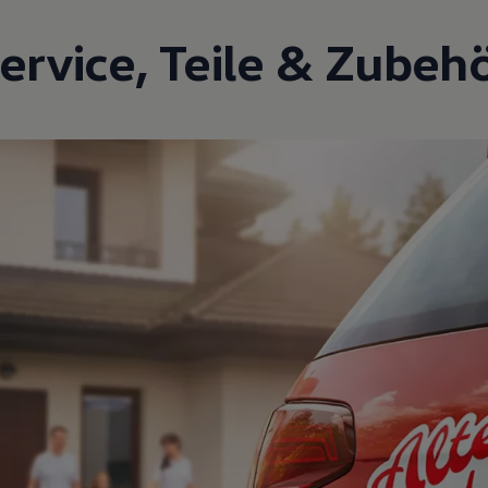
ervice
,
Teile
&
Zubeh