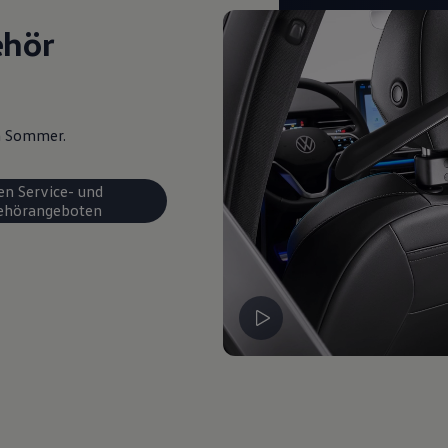
ehör
en Sommer.
en Service- und
ehörangeboten