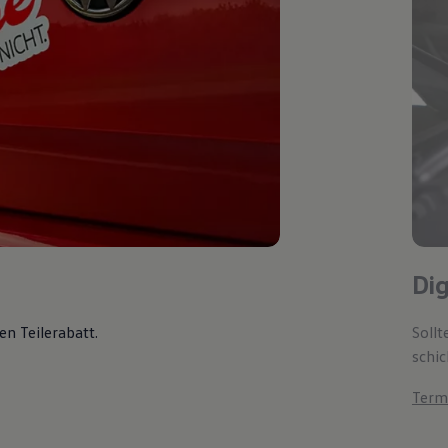
Di
en Teilerabatt
.
Soll
schic
Term