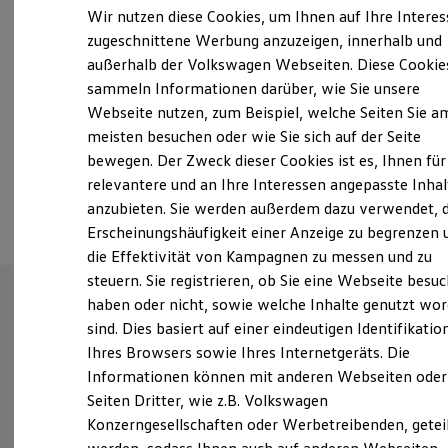
Samstag
Geschlossen
Elektrofahrzeugkonzepte
Wir nutzen diese Cookies, um Ihnen auf Ihre Intere
ID. EVERY1
Sonntag
Geschlossen
zugeschnittene Werbung anzuzeigen, innerhalb und
Reichweite
außerhalb der Volkswagen Webseiten. Diese Cookie
Reichweite der ID. Modelle
audi-mgh@koch-autogruppe.de
Reichweite im Winter
sammeln Informationen darüber, wie Sie unsere
Rekuperation
Webseite nutzen, zum Beispiel, welche Seiten Sie a
Laden
+49 7931 97000
meisten besuchen oder wie Sie sich auf der Seite
Laden unterwegs
Laden Zuhause
bewegen. Der Zweck dieser Cookies ist es, Ihnen für
Ladestationen finden
relevantere und an Ihre Interessen angepasste Inhal
Ansprechpartner
Ladezeitensimulator
anzubieten. Sie werden außerdem dazu verwendet, d
Batterie
Sicherheit
Erscheinungshäufigkeit einer Anzeige zu begrenzen 
Garantie und Lebensdauer
die Effektivität von Kampagnen zu messen und zu
Nachhaltigkeit
steuern. Sie registrieren, ob Sie eine Webseite besuc
Technologie
Kosten und Kauf
haben oder nicht, sowie welche Inhalte genutzt wo
Verbrauchskosten
sind. Dies basiert auf einer eindeutigen Identifikatio
Unser Autohaus in Bad
Kaufoptionen
Ihres Browsers sowie Ihres Internetgeräts. Die
E-Auto-Förderung
Mergentheim.
Software und Konnektivität
Informationen können mit anderen Webseiten oder
Die ID. Software 6
Seiten Dritter, wie z.B. Volkswagen
ID. Software Versionen und Updates
24
Standorte
Konzerngesellschaften oder Werbetreibenden, getei
Digitale Extras
Schnittstellen zu Ihrem ID.