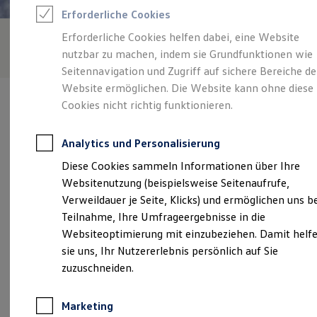
Reifenpakete
Erforderliche Cookies
Leasing
Leasing-Angebote
Erforderliche Cookies helfen dabei, eine Website
Gebrauchtwagen Leasing
nutzbar zu machen, indem sie Grundfunktionen wie
Junge Gebrauchtwagen-Leasing
Elektroauto Leasing
Seitennavigation und Zugriff auf sichere Bereiche de
Kleinwagen-Leasing
Website ermöglichen. Die Website kann ohne diese
Leasing ohne Anzahlung
Cookies nicht richtig funktionieren.
Finanzierung
Autokredit mit Schlussrate
Versicherungen und Garantien
Analytics und Personalisierung
Kfz-Versicherung
Verantwortlich für die Inhalte auf dieser Seite ist die Auto Koch
Restschuldversicherungen
Diese Cookies sammeln Informationen über Ihre
GmbH
(
Impressum & Rechtliches
)
Garantien
Websitenutzung (beispielsweise Seitenaufrufe,
Wartungsverträge
Geschäftskunden
Verweildauer je Seite, Klicks) und ermöglichen uns b
Professional Class bei Volkswagen
Unsere 
Teilnahme, Ihre Umfrageergebnisse in die
Großkunden
Websiteoptimierung mit einzubeziehen. Damit helf
Behörden
Direktkunden
sie uns, Ihr Nutzererlebnis persönlich auf Sie
Sonderfahrzeuge
Herrenwiesenstraße 34, 97980 Bad Mergentheim
zuzuschneiden.
Anpfiff zum Gewinn
Elektromobilität
Montag
-
Freitag
07:30
-
17:30
Uhr
Elektroautos
Marketing
ID. Tutorials