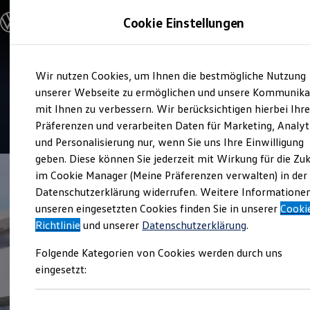
Modelle und Konfigurator
Cookie Einstellungen
Konfigurator
Modelle vergleichen
Konfiguration laden
Zum
Zum
Autosuche
Service
Wir nutzen Cookies, um Ihnen die bestmögliche Nutzung
Hauptinhalt
Footer
Elektroautos
Auto Koch Bad Mergentheim
springen
springen
unserer Webseite zu ermöglichen und unsere Kommunika
ENERGY Sondermodelle
Nutzfahrzeuge
mit Ihnen zu verbessern. Wir berücksichtigen hierbei Ihr
SUV und CUV
4.5
|
46 Bewertungen
Präferenzen und verarbeiten Daten für Marketing, Analyt
Familienautos
und Personalisierung nur, wenn Sie uns Ihre Einwilligung
Kombis
Kompaktwagen
geben. Diese können Sie jederzeit mit Wirkung für die Zu
Sportwagen
im Cookie Manager (Meine Präferenzen verwalten) in der
Schnell verfügbare Fahrzeuge
Angebote und Produkte
Datenschutzerklärung widerrufen. Weitere Informatione
Aktuelle Angebote
unseren eingesetzten Cookies finden Sie in unserer
Cooki
E-Auto-Förderung
Richtlinie
und unserer
Datenschutzerklärung
.
Volkswagen Marktplatz
Die ENERGY Sondermodelle
Folgende Kategorien von Cookies werden durch uns
Junge Gebrauchtwagen und Gebrauchtwagen
Volkswagen Zertifizierte Gebrauchtwagen
eingesetzt:
Elektromobilität bei Gebrauchtwagen
Zubehör- und Serviceangebote
Saisonangebote