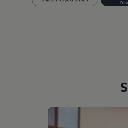
Zub
Magazin
Lifestyle
Transport
Familie
Elektromobilität
Volkswagen R
Pannen- und Unfallhilfe
Volkswagen Kundenbetreuung
S