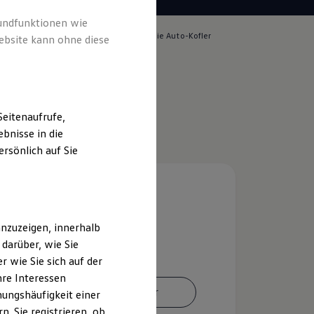
rundfunktionen wie
lich für die Inhalte auf dieser Seite ist die Auto-Kofler
ebsite kann ohne diese
pressum & Rechtliches
)
eitenaufrufe,
bnisse in die
rsönlich auf Sie
nzuzeigen, innerhalb
darüber, wie Sie
 wie Sie sich auf der
hre Interessen
Ansprechpartner
ungshäufigkeit einer
. Sie registrieren, ob