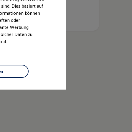
ind. Dies basiert auf
Informationen können
aften oder
evante Werbung
solcher Daten zu
 mit
k
en
n Economy