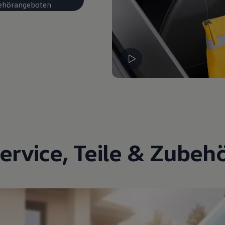
ehörangeboten
ervice
,
Teile
&
Zubeh