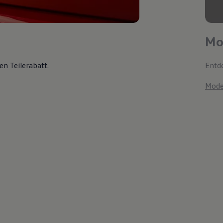
Mo
en Teilerabatt
.
Entde
Mode