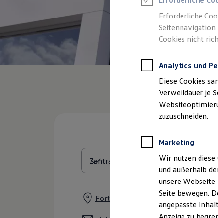
Erforderliche Co
Reifenpakete
Leasing
Erforderliche Coo
Leasing-Angebote
Seitennavigation 
Gebrauchtwagen Leasing
Cookies nicht rich
Junge Gebrauchtwagen-Leasing
Elektroauto Leasing
Kleinwagen-Leasing
Analytics und Pe
Leasing ohne Anzahlung
Finanzierung
Diese Cookies sa
Autokredit mit Schlussrate
Versicherungen und Garantien
Verweildauer je S
Kfz-Versicherung
Websiteoptimierun
Restschuldversicherungen
zuzuschneiden.
Garantien
Wartungsverträge
Geschäftskunden
Marketing
Professional Class bei Volkswagen
Großkunden
Wir nutzen diese 
Behörden
und außerhalb de
Direktkunden
Sonderfahrzeuge
unsere Webseite n
Anpfiff zum Gewinn
Seite bewegen. De
Elektromobilität
Forther Hauptstraße 2, 90542 Ecken
angepasste Inhalt
Elektroautos
ID. Tutorials
Anzeige zu begren