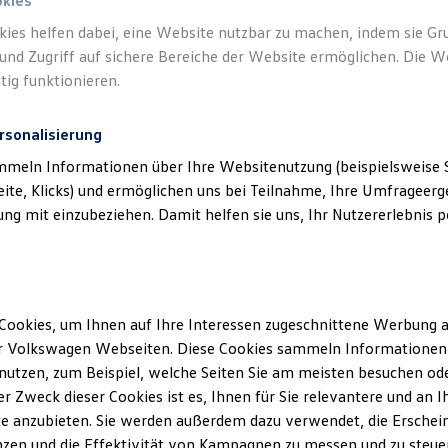
okies
kies helfen dabei, eine Website nutzbar zu machen, indem sie G
Verantwort
und Zugriff auf sichere Bereiche der Website ermöglichen. Die W
GmbH
(
Im
tig funktionieren.
rsonalisierung
mmeln Informationen über Ihre Websitenutzung (beispielsweise S
eite, Klicks) und ermöglichen uns bei Teilnahme, Ihre Umfrageerge
g mit einzubeziehen. Damit helfen sie uns, Ihr Nutzererlebnis pe
Cookies, um Ihnen auf Ihre Interessen zugeschnittene Werbung a
Unsere Abteilungen
r Volkswagen Webseiten. Diese Cookies sammeln Informationen 
utzen, zum Beispiel, welche Seiten Sie am meisten besuchen oder
r Zweck dieser Cookies ist es, Ihnen für Sie relevantere und an I
tal
e anzubieten. Sie werden außerdem dazu verwendet, die Erschein
zen und die Effektivität von Kampagnen zu messen und zu steuern