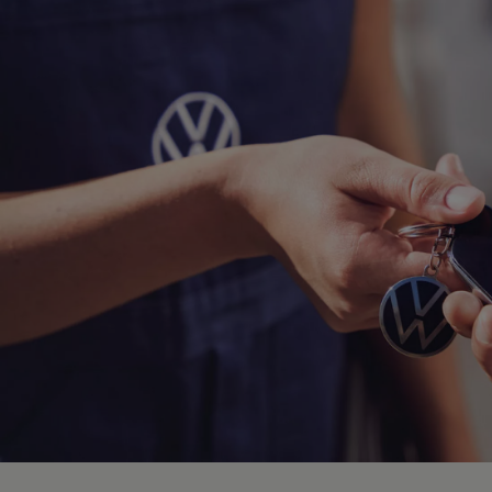
Hybridautos
Marke und Erlebnis
Volkswagen R und R Experience
R-Modelle
R Experience
Driving Experience
Volkswagen entdecken
Werkbesichtigung
Factory visit
Lifestyle Shop
T-Roc Kollektion
Golf Kollektion
ID. Kollektion
Volkswagen Kollektion
R-Kollektion
GTI Kollektion
Fußball Drop
we drive football
#wedriveproud
Besitzer und Service
myVolkswagen
Software Updates
Service und Ersatzteile
Inspektion und HU/AU
Reparaturen und Checks