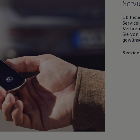
Servi
Ob Insp
Servicel
Verbrenn
Sie von 
gewüns
Service