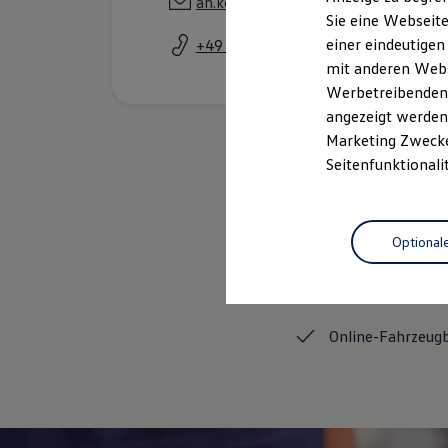
ah.kofler@auto-kofler.vw-group.co
Elektrofahrzeugkonzepte
Sie eine Webseite
ID. EVERY1
einer eindeutigen
+49 9126 25950
Reichweite
Reichweite der ID. Modelle
mit anderen Webse
Reichweite im Winter
Werbetreibenden,
Rekuperation
angezeigt werden 
Laden
Laden unterwegs
Marketing Zwecken
Laden Zuhause
Seitenfunktionali
Ladestationen finden
Ladezeitensimulator
Batterie
Sicherheit
Optional
Garantie und Lebensdauer
Nachhaltigkeit
Gebrauchtwagen
Technologie
Kosten und Kauf
Verbrauchskosten
Kaufoptionen
Online-Fahrzeug
E-Auto-Förderung
Software und Konnektivität
Die ID. Software 6
ID. Software Versionen und Updates
Digitale Extras
Schnittstellen zu Ihrem ID.