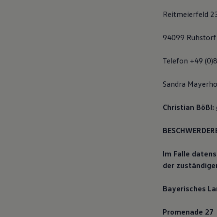
Magazin
Reitmeierfeld 2
Lifestyle
Transport
Familie
94099 Ruhstorf 
Elektromobilität
Volkswagen R
Pannen- und Unfallhilfe
Telefon +49 (0)
Volkswagen Kundenbetreuung
Sandra Mayerho
Christian Bößl:
BESCHWERDERE
Im Falle daten
der zuständige
Bayerisches La
Promenade 27