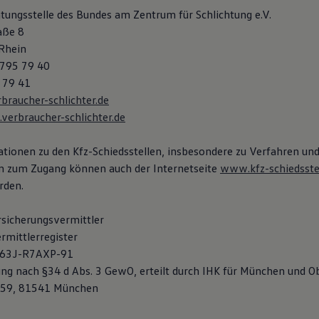
htungsstelle des Bundes am Zentrum für Schlichtung e.V.
aße 8
Rhein
/795 79 40
 79 41
raucher-schlichter.de
erbraucher-schlichter.de
tionen zu den Kfz-Schiedsstellen, insbesondere zu Verfahren un
n zum Zugang können auch der Internetseite
www.kfz-schiedsstel
den.
rsicherungsvermittler
rmittlerregister
-K63J-R7AXP-91
ung nach §34 d Abs. 3 GewO, erteilt durch IHK für München und O
-59, 81541 München