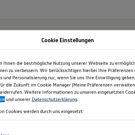
Cookie Einstellungen
m Ihnen die bestmögliche Nutzung unserer Webseite zu ermöglic
o-Ringler-Service-Gm
en zu verbessern. Wir berücksichtigen hierbei Ihre Präferenzen
cs und Personalisierung nur, wenn Sie uns Ihre Einwilligung geben
mpressum & Rechtlich
für die Zukunft im Cookie Manager (Meine Präferenzen verwalten)
iderrufen. Weitere Informationen zu unseren eingesetzten Cooki
nie
und unserer
Datenschutzerklärung
.
en Sie Informationen über uns (Auto-Ringle
on Cookies werden durch uns eingesetzt:
 als verantwortlichen Anbieter von Inhalt
n, die auf dieser Website speziell aufgefü