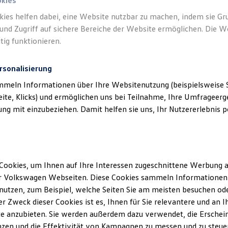
okies
kies helfen dabei, eine Website nutzbar zu machen, indem sie G
und Zugriff auf sichere Bereiche der Website ermöglichen. Die W
tig funktionieren.
rsonalisierung
klärung
mmeln Informationen über Ihre Websitenutzung (beispielsweise S
eite, Klicks) und ermöglichen uns bei Teilnahme, Ihre Umfrageerge
erminbuchung Online
g mit einzubeziehen. Damit helfen sie uns, Ihr Nutzererlebnis pe
ssum
Cookies, um Ihnen auf Ihre Interessen zugeschnittene Werbung a
r Volkswagen Webseiten. Diese Cookies sammeln Informationen 
 § 5 TMG:
utzen, zum Beispiel, welche Seiten Sie am meisten besuchen oder
r Zweck dieser Cookies ist es, Ihnen für Sie relevantere und an I
ervice GmbH
e anzubieten. Sie werden außerdem dazu verwendet, die Erschein
. 45
zen und die Effektivität von Kampagnen zu messen und zu steuern