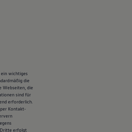
 ein wichtiges
ndardmäßig die
ie Webseiten, die
tionen sind für
nd erforderlich.
 per Kontakt-
ervern
iegens
ritte erfolgt