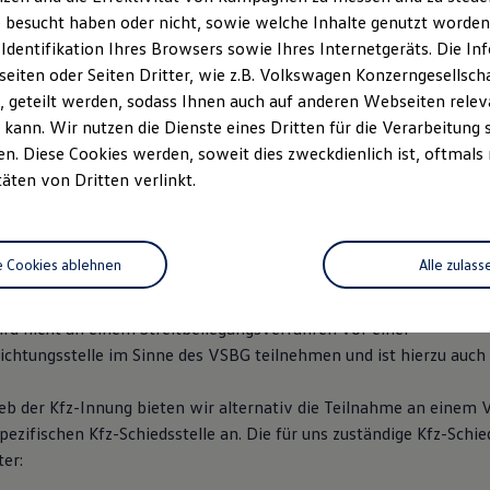
g
 besucht haben oder nicht, sowie welche Inhalte genutzt worden s
 Identifikation Ihres Browsers sowie Ihres Internetgeräts. Die 
etungsberechtigten Geschäftsführung: Hans-Peter Lebmann
iten oder Seiten Dritter, wie z.B. Volkswagen Konzerngesellsch
 geteilt werden, sodass Ihnen auch auf anderen Webseiten rel
o-ringler.de
kann. Wir nutzen die Dienste eines Dritten für die Verarbeitung 
8090-0
. Diese Cookies werden, soweit dies zweckdienlich ist, oftmals
8090-90
täten von Dritten verlinkt.
ungen: Registergericht: Amtsgericht Passau HRB 6613
dentifikationsnummer: DE 814220724
e Cookies ablehnen
Alle zulass
 36 Verbraucherstreitbeilegungsgesetz (VSBG):
rd nicht an einem Streitbeilegungsverfahren vor einer
ichtungsstelle im Sinne des VSBG teilnehmen und ist hierzu auch 
ieb der Kfz-Innung bieten wir alternativ die Teilnahme an einem 
ezifischen Kfz-Schiedsstelle an. Die für uns zuständige Kfz-Schie
ter: