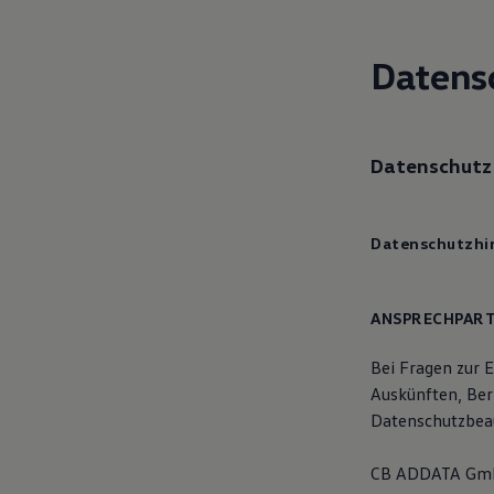
Motorenöl und Flüssigkeiten
Räder und Reifen
Pannen- und Unfallhilfe
Datens
Economy Service
Volkswagen Teile
Zubehör
Modellspezifisches Zubehör
Schutz und Pflege
Datenschutz
Transport
Entertainment und Elektronik
Individualisieren
Wallbox und Ladekabel
Datenschutzhin
Digitale Extras
Dienste für Ihr Modell finden
Volkswagen Apps, Login und Shop
Handy und Fahrzeug verbinden
ANSPRECHPART
Updates für Software, Karten und Radio
Über Ihr Auto
Bei Fragen zur 
Vorgängermodelle
Kundeninformationen
Auskünften, Ber
Volkswagen Kundenbetreuung
Datenschutzbea
Warn- und Kontrollleuchten
Assistenzsysteme
Digitale Betriebsanleitung
CB ADDATA Gm
Live Beratung