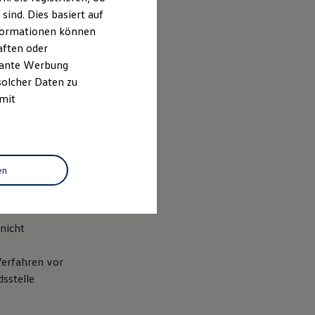
ind. Dies basiert auf
Informationen können
aften oder
evante Werbung
solcher Daten zu
 mit
en
nicht
Verfahren vor
dsstelle