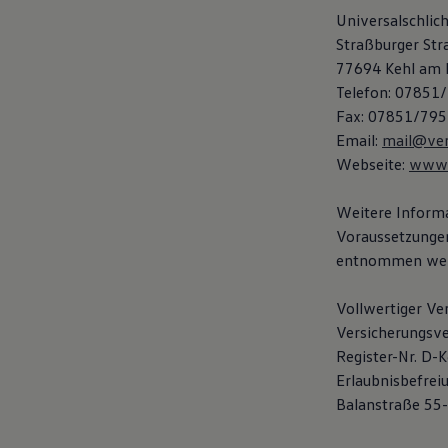
Hybridautos
Universalschlic
Marke und Erlebnis
Straßburger Str
Volkswagen R und R Experience
R-Modelle
77694 Kehl am 
R Experience
Telefon: 07851
Driving Experience
Fax: 07851/795
Volkswagen entdecken
Werkbesichtigung
Email:
mail@verb
Factory visit
Webseite:
www.v
Lifestyle Shop
T-Roc Kollektion
Golf Kollektion
Weitere Informa
ID. Kollektion
Voraussetzunge
Volkswagen Kollektion
entnommen wer
R-Kollektion
GTI Kollektion
Fußball Drop
Vollwertiger Ve
we drive football
Versicherungsve
#wedriveproud
Besitzer und Service
Register-Nr. D
myVolkswagen
Erlaubnisbefrei
Software Updates
Balanstraße 55
Service und Ersatzteile
Inspektion und HU/AU
Reparaturen und Checks