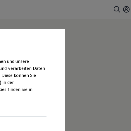
hen und unsere
bH |
 und verarbeiten Daten
. Diese können Sie
es
 in der
es finden Sie in
r-Service-
en und
hrt sind.