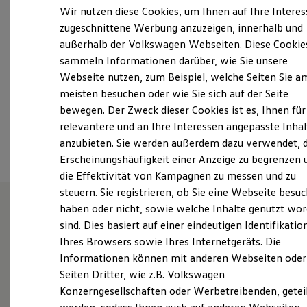
Samstag
Geschlossen
Elektrofahrzeugkonzepte
Wir nutzen diese Cookies, um Ihnen auf Ihre Intere
ID. EVERY1
Sonntag
Geschlossen
zugeschnittene Werbung anzuzeigen, innerhalb und
Reichweite
außerhalb der Volkswagen Webseiten. Diese Cookie
Reichweite der ID. Modelle
info@auto-schmidt-boppard.de
Reichweite im Winter
sammeln Informationen darüber, wie Sie unsere
Rekuperation
Webseite nutzen, zum Beispiel, welche Seiten Sie a
Laden
+49 6742 60710
meisten besuchen oder wie Sie sich auf der Seite
Laden unterwegs
Laden Zuhause
bewegen. Der Zweck dieser Cookies ist es, Ihnen für
Ladestationen finden
relevantere und an Ihre Interessen angepasste Inhal
Ansprechpartner
Ladezeitensimulator
anzubieten. Sie werden außerdem dazu verwendet, d
Batterie
Sicherheit
Erscheinungshäufigkeit einer Anzeige zu begrenzen 
Garantie und Lebensdauer
die Effektivität von Kampagnen zu messen und zu
Nachhaltigkeit
steuern. Sie registrieren, ob Sie eine Webseite besuc
Technologie
Kosten und Kauf
haben oder nicht, sowie welche Inhalte genutzt wo
Verbrauchskosten
sind. Dies basiert auf einer eindeutigen Identifikatio
Unsere Leistungen
im
Kaufoptionen
Ihres Browsers sowie Ihres Internetgeräts. Die
E-Auto-Förderung
Überblick
Software und Konnektivität
Informationen können mit anderen Webseiten oder
Die ID. Software 6
Seiten Dritter, wie z.B. Volkswagen
ID. Software Versionen und Updates
Gebrauchtwagen
Konzerngesellschaften oder Werbetreibenden, getei
Digitale Extras
Schnittstellen zu Ihrem ID.