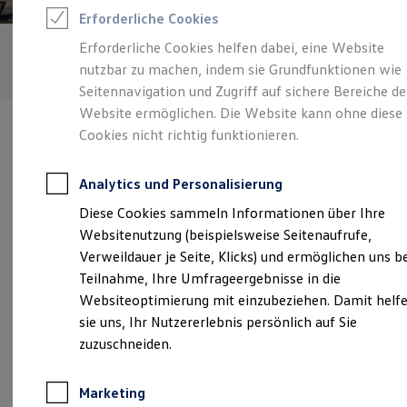
Reifenpakete
Erforderliche Cookies
Leasing
Leasing-Angebote
Erforderliche Cookies helfen dabei, eine Website
Gebrauchtwagen Leasing
nutzbar zu machen, indem sie Grundfunktionen wie
Junge Gebrauchtwagen-Leasing
Elektroauto Leasing
Seitennavigation und Zugriff auf sichere Bereiche de
Kleinwagen-Leasing
Website ermöglichen. Die Website kann ohne diese
Leasing ohne Anzahlung
Cookies nicht richtig funktionieren.
Finanzierung
Autokredit mit Schlussrate
Versicherungen und Garantien
Analytics und Personalisierung
Kfz-Versicherung
Verantwortlich für die Inhalte auf dieser Seite ist die Auto Schmidt
Restschuldversicherungen
Diese Cookies sammeln Informationen über Ihre
GmbH
(
Impressum & Rechtliches
)
Garantien
Websitenutzung (beispielsweise Seitenaufrufe,
Wartungsverträge
Geschäftskunden
Verweildauer je Seite, Klicks) und ermöglichen uns b
Professional Class bei Volkswagen
Unsere 
Teilnahme, Ihre Umfrageergebnisse in die
Großkunden
Websiteoptimierung mit einzubeziehen. Damit helf
Behörden
Direktkunden
sie uns, Ihr Nutzererlebnis persönlich auf Sie
Sonderfahrzeuge
Unten in der Aab 3, 56154 Boppard
zuzuschneiden.
Anpfiff zum Gewinn
Elektromobilität
Montag
-
Freitag
08:00
-
16:45
Uhr
Elektroautos
Marketing
ID. Tutorials