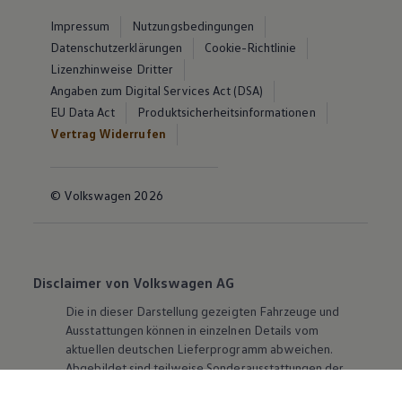
Impressum
Nutzungsbedingungen
Datenschutzerklärungen
Cookie-Richtlinie
Lizenzhinweise Dritter
Angaben zum Digital Services Act (DSA)
EU Data Act
Produktsicherheitsinformationen
Vertrag Widerrufen
© Volkswagen 2026
Disclaimer von Volkswagen AG
Die in dieser Darstellung gezeigten Fahrzeuge und
Ausstattungen können in einzelnen Details vom
aktuellen deutschen Lieferprogramm abweichen.
Abgebildet sind teilweise Sonderausstattungen der
Fahrzeuge gegen Mehrpreis.