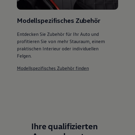
Magazin
Lifestyle
Transport
Modellspezifisches Zubehör
Familie
Elektromobilität
Volkswagen R
Entdecken Sie Zubehör für Ihr Auto und
Pannen- und Unfallhilfe
profitieren Sie von mehr Stauraum, einem
Volkswagen Kundenbetreuung
praktischen Interieur oder individuellen
Felgen.
Modellspezifisches Zubehör finden
Ihre qualifizierten