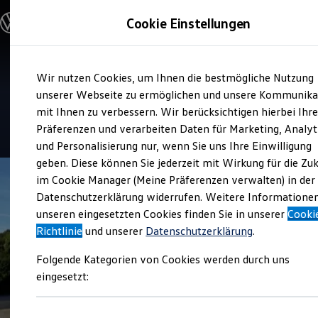
Modelle und Konfigurator
Cookie Einstellungen
Konfigurator
Modelle vergleichen
Konfiguration laden
Zum
Zum
Autosuche
Service
Wir nutzen Cookies, um Ihnen die bestmögliche Nutzung
Hauptinhalt
Footer
Elektroautos
Auto Schmidt
springen
springen
unserer Webseite zu ermöglichen und unsere Kommunika
ENERGY Sondermodelle
Nutzfahrzeuge
mit Ihnen zu verbessern. Wir berücksichtigen hierbei Ihr
SUV und CUV
Präferenzen und verarbeiten Daten für Marketing, Analyt
Familienautos
und Personalisierung nur, wenn Sie uns Ihre Einwilligung
Kombis
Kompaktwagen
geben. Diese können Sie jederzeit mit Wirkung für die Zu
Sportwagen
im Cookie Manager (Meine Präferenzen verwalten) in der
Schnell verfügbare Fahrzeuge
Angebote und Produkte
Datenschutzerklärung widerrufen. Weitere Informatione
Aktuelle Angebote
unseren eingesetzten Cookies finden Sie in unserer
Cooki
E-Auto-Förderung
Richtlinie
und unserer
Datenschutzerklärung
.
Volkswagen Marktplatz
Die ENERGY Sondermodelle
Folgende Kategorien von Cookies werden durch uns
Junge Gebrauchtwagen und Gebrauchtwagen
Volkswagen Zertifizierte Gebrauchtwagen
eingesetzt:
Elektromobilität bei Gebrauchtwagen
Zubehör- und Serviceangebote
Saisonangebote