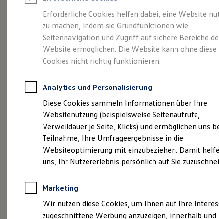
Reifenpakete
Leasing
Erforderliche Cookies helfen dabei, eine Website nu
Leasing-Angebote
zu machen, indem sie Grundfunktionen wie
Ihr Begleiter für Alltag
Gebrauchtwagen Leasing
Seitennavigation und Zugriff auf sichere Bereiche de
Junge Gebrauchtwagen-Leasing
Elektroauto Leasing
Website ermöglichen. Die Website kann ohne diese
und Freizeit.
Der T-
Kleinwagen-Leasing
Cookies nicht richtig funktionieren.
Leasing ohne Anzahlung
Cross.
Finanzierung
Autokredit mit Schlussrate
Analytics und Personalisierung
Versicherungen und Garantien
Kfz-Versicherung
Diese Cookies sammeln Informationen über Ihre
Restschuldversicherungen
Websitenutzung (beispielsweise Seitenaufrufe,
Garantien
Verweildauer je Seite, Klicks) und ermöglichen uns b
Wartungsverträge
Geschäftskunden
Teilnahme, Ihre Umfrageergebnisse in die
Professional Class bei Volkswagen
Websiteoptimierung mit einzubeziehen. Damit helfe
Großkunden
uns, Ihr Nutzererlebnis persönlich auf Sie zuzuschne
Behörden
Direktkunden
Sonderfahrzeuge
Marketing
Anpfiff zum Gewinn
(
Impressum & Rechtliches
)
Elektromobilität
Wir nutzen diese Cookies, um Ihnen auf Ihre Intere
Elektroautos
zugeschnittene Werbung anzuzeigen, innerhalb und
ID. Tutorials