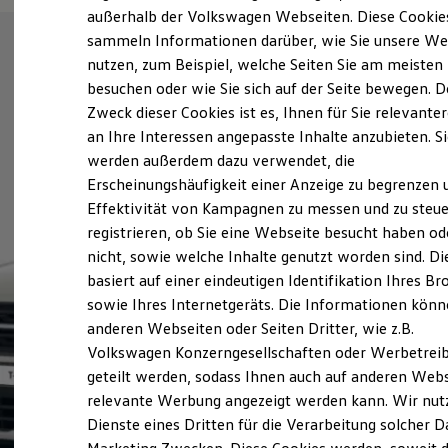
Elektrofahrzeugkonzepte
außerhalb der Volkswagen Webseiten. Diese Cookie
ID. EVERY1
sammeln Informationen darüber, wie Sie unsere We
Reichweite
nutzen, zum Beispiel, welche Seiten Sie am meisten
Reichweite der ID. Modelle
Reichweite im Winter
besuchen oder wie Sie sich auf der Seite bewegen. D
Rekuperation
Zweck dieser Cookies ist es, Ihnen für Sie relevante
Laden
an Ihre Interessen angepasste Inhalte anzubieten. S
Laden unterwegs
Laden Zuhause
werden außerdem dazu verwendet, die
Ladestationen finden
Erscheinungshäufigkeit einer Anzeige zu begrenzen 
Ladezeitensimulator
Effektivität von Kampagnen zu messen und zu steue
Batterie
Sicherheit
registrieren, ob Sie eine Webseite besucht haben od
Garantie und Lebensdauer
nicht, sowie welche Inhalte genutzt worden sind. Di
Nachhaltigkeit
basiert auf einer eindeutigen Identifikation Ihres B
Technologie
Kosten und Kauf
sowie Ihres Internetgeräts. Die Informationen kön
Verbrauchskosten
anderen Webseiten oder Seiten Dritter, wie z.B.
Kaufoptionen
Volkswagen Konzerngesellschaften oder Werbetrei
E-Auto-Förderung
Software und Konnektivität
geteilt werden, sodass Ihnen auch auf anderen Web
Die ID. Software 6
relevante Werbung angezeigt werden kann. Wir nut
ID. Software Versionen und Updates
Dienste eines Dritten für die Verarbeitung solcher D
Digitale Extras
Schnittstellen zu Ihrem ID.