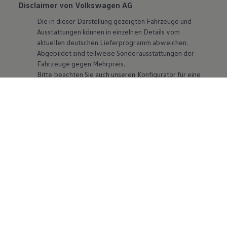
Disclaimer von Volkswagen AG
Die in dieser Darstellung gezeigten Fahrzeuge und
Ausstattungen können in einzelnen Details vom
aktuellen deutschen Lieferprogramm abweichen.
Abgebildet sind teilweise Sonderausstattungen der
Fahrzeuge gegen Mehrpreis.
Bitte beachten Sie auch unseren Konfigurator für eine
Übersicht der aktuell verfügbaren Modelle und
Ausstattungen.
Die angegebenen Verbrauchs- und Emissionswerte
beziehen sich nicht auf ein einzelnes Fahrzeug und sind
nicht Bestandteil des Angebots, sondern dienen allein
Vergleichszwecken zwischen den verschiedenen
Fahrzeugtypen. Zusatzausstattungen und
Zubehör
(Anbauteile, Reifenformat usw.) können relevante
Fahrzeugparameter, wie
z. B.
Gewicht, Rollwiderstand
und Aerodynamik verändern und neben Witterungs-
und Verkehrsbedingungen sowie dem individuellen
Fahrverhalten den Kraftstoffverbrauch, den
Stromverbrauch, die CO₂-Emissionen und die