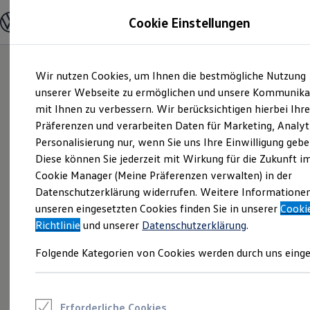
Modelle und Konfigurator
Cookie Einstellungen
Konfigurator
Modelle vergleichen
Konfiguration laden
Zum
Zum
Autosuche
Wir nutzen Cookies, um Ihnen die bestmögliche Nutzung
Hauptinhalt
Footer
Elektroautos
springen
springen
unserer Webseite zu ermöglichen und unsere Kommunika
ENERGY Sondermodelle
Nutzfahrzeuge
mit Ihnen zu verbessern. Wir berücksichtigen hierbei Ihr
SUV und CUV
Präferenzen und verarbeiten Daten für Marketing, Analyt
Familienautos
Personalisierung nur, wenn Sie uns Ihre Einwilligung gebe
Kombis
Kompaktwagen
Diese können Sie jederzeit mit Wirkung für die Zukunft i
Sportwagen
Cookie Manager (Meine Präferenzen verwalten) in der
Schnell verfügbare Fahrzeuge
Angebote und Produkte
Datenschutzerklärung widerrufen. Weitere Informatione
Aktuelle Angebote
unseren eingesetzten Cookies finden Sie in unserer
Cooki
E-Auto-Förderung
Richtlinie
und unserer
Datenschutzerklärung
.
Volkswagen Marktplatz
Die ENERGY Sondermodelle
Folgende Kategorien von Cookies werden durch uns einge
Junge Gebrauchtwagen und Gebrauchtwagen
Volkswagen Zertifizierte Gebrauchtwagen
Elektromobilität bei Gebrauchtwagen
Zubehör- und Serviceangebote
Saisonangebote
Erforderliche Cookies