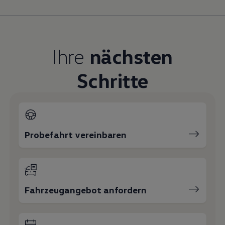
Magazin
Lifestyle
Transport
Familie
Elektromobilität
Ihre
nächsten
Volkswagen R
Pannen- und Unfallhilfe
Volkswagen Kundenbetreuung
Schritte
Probefahrt vereinbaren
Fahrzeugangebot anfordern