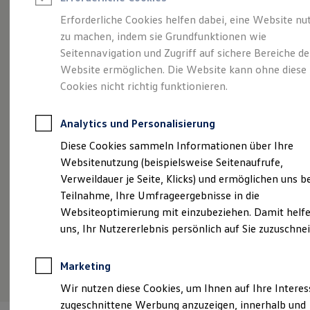
Reifenpakete
Leasing
Erforderliche Cookies helfen dabei, eine Website nu
Leasing-Angebote
zu machen, indem sie Grundfunktionen wie
Kompakt.
Gebrauchtwagen Leasing
Seitennavigation und Zugriff auf sichere Bereiche de
Junge Gebrauchtwagen-Leasing
Elektroauto Leasing
Website ermöglichen. Die Website kann ohne diese
Charismatisch. Coupé.
Kleinwagen-Leasing
Cookies nicht richtig funktionieren.
Leasing ohne Anzahlung
Der Taigo.
Finanzierung
Autokredit mit Schlussrate
Analytics und Personalisierung
Versicherungen und Garantien
Kfz-Versicherung
Diese Cookies sammeln Informationen über Ihre
Restschuldversicherungen
Websitenutzung (beispielsweise Seitenaufrufe,
Garantien
Verweildauer je Seite, Klicks) und ermöglichen uns b
Wartungsverträge
Geschäftskunden
Teilnahme, Ihre Umfrageergebnisse in die
Professional Class bei Volkswagen
Websiteoptimierung mit einzubeziehen. Damit helfe
Großkunden
uns, Ihr Nutzererlebnis persönlich auf Sie zuzuschne
Behörden
Direktkunden
Sonderfahrzeuge
(
Impressum & Rechtliches
)
Marketing
Anpfiff zum Gewinn
Elektromobilität
Wir nutzen diese Cookies, um Ihnen auf Ihre Intere
Elektroautos
zugeschnittene Werbung anzuzeigen, innerhalb und
ID. Tutorials