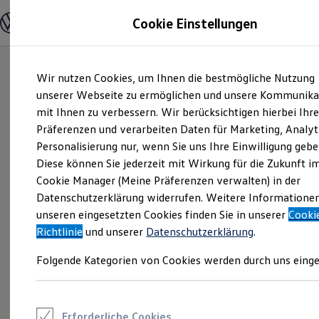
Modelle und Konfigurator
Cookie Einstellungen
Konfigurator
Modelle vergleichen
Konfiguration laden
Zum
Zum
Autosuche
Wir nutzen Cookies, um Ihnen die bestmögliche Nutzung
Hauptinhalt
Footer
Elektroautos
springen
springen
unserer Webseite zu ermöglichen und unsere Kommunika
ENERGY Sondermodelle
Nutzfahrzeuge
mit Ihnen zu verbessern. Wir berücksichtigen hierbei Ihr
SUV und CUV
Präferenzen und verarbeiten Daten für Marketing, Analyt
Familienautos
Personalisierung nur, wenn Sie uns Ihre Einwilligung gebe
Kombis
Kompaktwagen
Diese können Sie jederzeit mit Wirkung für die Zukunft i
Sportwagen
Cookie Manager (Meine Präferenzen verwalten) in der
Schnell verfügbare Fahrzeuge
Angebote und Produkte
Datenschutzerklärung widerrufen. Weitere Informatione
Aktuelle Angebote
unseren eingesetzten Cookies finden Sie in unserer
Cooki
E-Auto-Förderung
Richtlinie
und unserer
Datenschutzerklärung
.
Volkswagen Marktplatz
Die ENERGY Sondermodelle
Folgende Kategorien von Cookies werden durch uns einge
Junge Gebrauchtwagen und Gebrauchtwagen
Volkswagen Zertifizierte Gebrauchtwagen
Elektromobilität bei Gebrauchtwagen
Zubehör- und Serviceangebote
Saisonangebote
Erforderliche Cookies