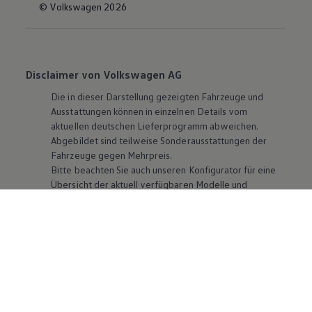
© Volkswagen 2026
Disclaimer von Volkswagen AG
Die in dieser Darstellung gezeigten Fahrzeuge und
Ausstattungen können in einzelnen Details vom
aktuellen deutschen Lieferprogramm abweichen.
Abgebildet sind teilweise Sonderausstattungen der
Fahrzeuge gegen Mehrpreis.
Bitte beachten Sie auch unseren Konfigurator für eine
Übersicht der aktuell verfügbaren Modelle und
Ausstattungen.
Die angegebenen Verbrauchs- und Emissionswerte
beziehen sich nicht auf ein einzelnes Fahrzeug und sind
nicht Bestandteil des Angebots, sondern dienen allein
Vergleichszwecken zwischen den verschiedenen
Fahrzeugtypen. Zusatzausstattungen und
Zubehör
(Anbauteile, Reifenformat usw.) können relevante
Fahrzeugparameter, wie
z. B.
Gewicht, Rollwiderstand