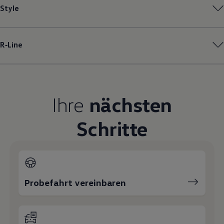
Style
Magazin
Lifestyle
Transport
Familie
Elektromobilität
R‑Line
Volkswagen R
Pannen- und Unfallhilfe
Volkswagen Kundenbetreuung
Ihre
nächsten
Schritte
Probefahrt vereinbaren