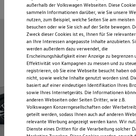
Elektrofahrzeugkonzepte
außerhalb der Volkswagen Webseiten. Diese Cookie
ID. EVERY1
sammeln Informationen darüber, wie Sie unsere We
Reichweite
nutzen, zum Beispiel, welche Seiten Sie am meisten
Reichweite der ID. Modelle
Reichweite im Winter
besuchen oder wie Sie sich auf der Seite bewegen. D
Rekuperation
Zweck dieser Cookies ist es, Ihnen für Sie relevante
Laden
an Ihre Interessen angepasste Inhalte anzubieten. S
Laden unterwegs
Laden Zuhause
werden außerdem dazu verwendet, die
Ladestationen finden
Erscheinungshäufigkeit einer Anzeige zu begrenzen 
Ladezeitensimulator
Effektivität von Kampagnen zu messen und zu steue
Batterie
Sicherheit
registrieren, ob Sie eine Webseite besucht haben od
Garantie und Lebensdauer
nicht, sowie welche Inhalte genutzt worden sind. Di
Nachhaltigkeit
basiert auf einer eindeutigen Identifikation Ihres B
Technologie
Kosten und Kauf
sowie Ihres Internetgeräts. Die Informationen kön
Verbrauchskosten
anderen Webseiten oder Seiten Dritter, wie z.B.
Kaufoptionen
Volkswagen Konzerngesellschaften oder Werbetrei
E-Auto-Förderung
Software und Konnektivität
geteilt werden, sodass Ihnen auch auf anderen Web
Die ID. Software 6
relevante Werbung angezeigt werden kann. Wir nut
ID. Software Versionen und Updates
Dienste eines Dritten für die Verarbeitung solcher D
Digitale Extras
Schnittstellen zu Ihrem ID.