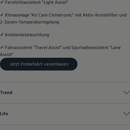
✓
Fernlichtassistent "Light Assist"
Motorenöl und Flüssigkeiten
Räder und Reifen
✓
Klimaanlage "Air Care Climatronic" mit Aktiv-Kombifilter und
Pannen- und Unfallhilfe
Economy Service
2-Zonen-Temperaturregelung
Volkswagen Teile
Zubehör
✓
Ambientebeleuchtung
Modellspezifisches Zubehör
Schutz und Pflege
Transport
✓
Fahrassistent "Travel Assist" und Spurhalteassistent "Lane
Entertainment und Elektronik
Assist"
Individualisieren
Wallbox und Ladekabel
Jetzt Probefahrt vereinbaren
Digitale Extras
Dienste für Ihr Modell finden
Volkswagen Apps, Login und Shop
Handy und Fahrzeug verbinden
Updates für Software, Karten und Radio
Trend
Über Ihr Auto
Vorgängermodelle
Kundeninformationen
Volkswagen Kundenbetreuung
Life
Warn- und Kontrollleuchten
Assistenzsysteme
Digitale Betriebsanleitung
Live Beratung