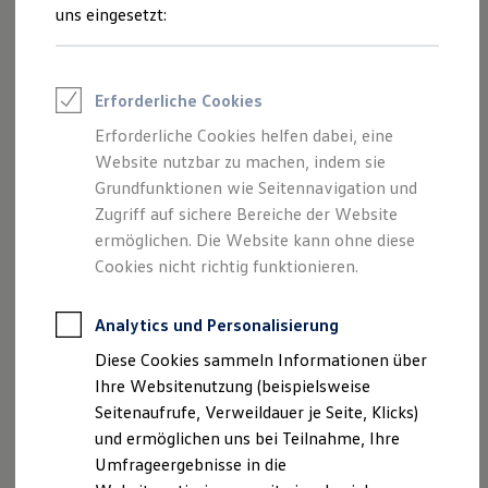
und Angeboten, die auf dieser Website
Reifenpakete
uns eingesetzt:
Leasing
speziell aufgeführt sind.
Leasing-Angebote
Gebrauchtwagen Leasing
Junge Gebrauchtwagen-Leasing
Erforderliche Cookies
Elektroauto Leasing
Kleinwagen-Leasing
Erforderliche Cookies helfen dabei, eine
Impressum
Leasing ohne Anzahlung
Website nutzbar zu machen, indem sie
Finanzierung
Autokredit mit Schlussrate
Grundfunktionen wie Seitennavigation und
Datenschutzerklärung
Versicherungen und Garantien
Zugriff auf sichere Bereiche der Website
Kfz-Versicherung
ermöglichen. Die Website kann ohne diese
Restschuldversicherungen
Garantien
Cookies nicht richtig funktionieren.
Impressum
Wartungsverträge
Geschäftskunden
Professional Class bei Volkswagen
Analytics und Personalisierung
Auto-Zentrum Priebe e.K.
Großkunden
Diese Cookies sammeln Informationen über
Behörden
Soltauer Straße 11-13
Direktkunden
Ihre Websitenutzung (beispielsweise
Sonderfahrzeuge
Seitenaufrufe, Verweildauer je Seite, Klicks)
Anpfiff zum Gewinn
27374 Visselhövede
und ermöglichen uns bei Teilnahme, Ihre
Elektromobilität
Elektroautos
Umfrageergebnisse in die
Telefon: (0 42 62) 9 55 68 - 0
ID. Tutorials