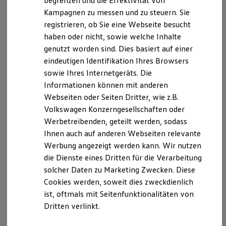
begrenzen und die Effektivität von
Hybridautos
Kampagnen zu messen und zu steuern. Sie
DE 116 315 156
Marke und Erlebnis
registrieren, ob Sie eine Webseite besucht
Volkswagen R und R Experience
R-Modelle
Erfüllungsort und Gerichtsstand
haben oder nicht, sowie welche Inhalte
R Experience
genutzt worden sind. Dies basiert auf einer
Driving Experience
Rotenburg / Wümme
eindeutigen Identifikation Ihres Browsers
Volkswagen entdecken
Werkbesichtigung
sowie Ihres Internetgeräts. Die
Factory visit
Informationen können mit anderen
Lifestyle Shop
Webseiten oder Seiten Dritter, wie z.B.
T-Roc Kollektion
Angaben zur Berufshaftpflichtversicherung:
Golf Kollektion
Volkswagen Konzerngesellschaften oder
ID. Kollektion
Werbetreibenden, geteilt werden, sodass
Name und Sitz des Versicherers:
Volkswagen Kollektion
Ihnen auch auf anderen Webseiten relevante
R-Kollektion
GTI Kollektion
Werbung angezeigt werden kann. Wir nutzen
ERGO Group AG
Fußball Drop
die Dienste eines Dritten für die Verarbeitung
we drive football
Victoriaplatz 2
solcher Daten zu Marketing Zwecken. Diese
#wedriveproud
Besitzer und Service
Cookies werden, soweit dies zweckdienlich
myVolkswagen
40477 Düsseldorf
ist, oftmals mit Seitenfunktionalitäten von
Software Updates
Dritten verlinkt.
Service und Ersatzteile
Tel. 0800 3746-000 (gebührenfrei innerhalb
Inspektion und HU/AU
Reparaturen und Checks
Deutschland)