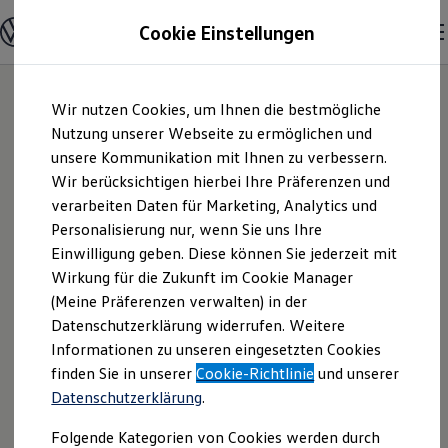
Modelle und Konfigurator
Cookie Einstellungen
Konfigurator
Modelle vergleichen
Konfiguration laden
Zum
Zum
Autosuche
Wir nutzen Cookies, um Ihnen die bestmögliche
Hauptinhalt
Footer
Elektroautos
springen
springen
Nutzung unserer Webseite zu ermöglichen und
ENERGY Sondermodelle
Nutzfahrzeuge
unsere Kommunikation mit Ihnen zu verbessern.
Auto-Zentrum
SUV und CUV
Wir berücksichtigen hierbei Ihre Präferenzen und
Familienautos
verarbeiten Daten für Marketing, Analytics und
Kombis
Priebe e. K. |
Kompaktwagen
Personalisierung nur, wenn Sie uns Ihre
Sportwagen
Einwilligung geben. Diese können Sie jederzeit mit
Impressum &
Schnell verfügbare Fahrzeuge
Angebote und Produkte
Wirkung für die Zukunft im Cookie Manager
Aktuelle Angebote
(Meine Präferenzen verwalten) in der
Rechtliches
E-Auto-Förderung
Datenschutzerklärung widerrufen. Weitere
Volkswagen Marktplatz
Informationen zu unseren eingesetzten Cookies
Die ENERGY Sondermodelle
Junge Gebrauchtwagen und Gebrauchtwagen
Hier finden Sie Informationen über uns
finden Sie in unserer
Cookie-Richtlinie
und unserer
Volkswagen Zertifizierte Gebrauchtwagen
Datenschutzerklärung
.
(Auto-Zentrum Priebe e. K.) als
Elektromobilität bei Gebrauchtwagen
Zubehör- und Serviceangebote
verantwortlichen Anbieter von Inhalten
Folgende Kategorien von Cookies werden durch
Saisonangebote