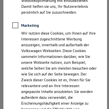
Websiteoptimierung mit einzubeziehen.
Elektrofahrzeugkonzepte
Damit helfen sie uns, Ihr Nutzererlebnis
ID. EVERY1
Fax: (0 42 62) 9 55 68 - 16
Reichweite
persönlich auf Sie zuzuschneiden.
Reichweite der ID. Modelle
E-Mail-Adresse:
info@az-priebe.de
Reichweite im Winter
Rekuperation
Marketing
Laden
Geschäftsführer:
Wir nutzen diese Cookies, um Ihnen auf Ihre
Laden unterwegs
Laden Zuhause
Interessen zugeschnittene Werbung
Frederik Priebe
Ladestationen finden
anzuzeigen, innerhalb und außerhalb der
Ladezeitensimulator
Volkswagen Webseiten. Diese Cookies
Batterie
Registereintrag
Sicherheit
sammeln Informationen darüber, wie Sie
Garantie und Lebensdauer
Eintragung im Handelsregister
unsere Webseite nutzen, zum Beispiel,
Nachhaltigkeit
welche Seiten Sie am meisten besuchen oder
Technologie
Registergericht: Amtsgericht Walsrode
Kosten und Kauf
wie Sie sich auf der Seite bewegen. Der
Verbrauchskosten
Zweck dieser Cookies ist es, Ihnen für Sie
Kaufoptionen
Registernummer: HRA 61576
relevantere und an Ihre Interessen
E-Auto-Förderung
Software und Konnektivität
angepasste Inhalte anzubieten. Sie werden
Umsatzsteuer-ID
Die ID. Software 6
außerdem dazu verwendet, die
ID. Software Versionen und Updates
Erscheinungshäufigkeit einer Anzeige zu
Digitale Extras
Umsatzsteuer-Identifikationsnummer
Schnittstellen zu Ihrem ID.