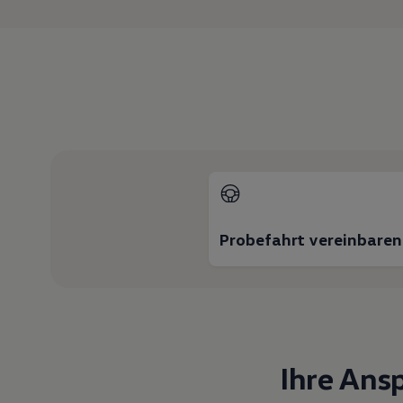
Hybridautos
Marke und Erlebnis
Volkswagen R und R Experience
R-Modelle
R Experience
Driving Experience
Volkswagen entdecken
Werkbesichtigung
Factory visit
Lifestyle Shop
T-Roc Kollektion
Golf Kollektion
ID. Kollektion
Volkswagen Kollektion
R-Kollektion
Probefahrt vereinbaren
GTI Kollektion
Fußball Drop
we drive football
#wedriveproud
Besitzer und Service
myVolkswagen
Software Updates
Ihre Ans
Service und Ersatzteile
Inspektion und HU/AU
Reparaturen und Checks