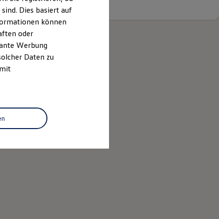
ind. Dies basiert auf
Informationen können
aften oder
evante Werbung
solcher Daten zu
 mit
en