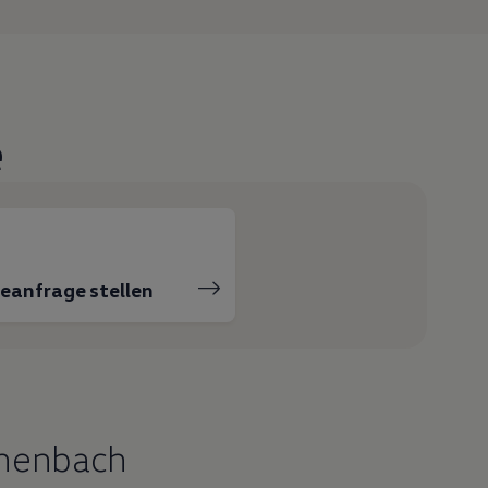
e
ceanfrage stellen
chenbach