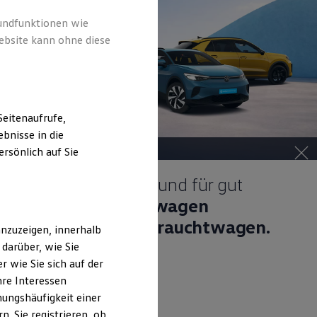
rundfunktionen wie
ebsite kann ohne diese
eitenaufrufe,
bnisse in die
rsönlich auf Sie
Gepflegt, geprüft und für gut
befunden.
Volkswagen
Zertifizierte Gebrauchtwagen.
nzuzeigen, innerhalb
darüber, wie Sie
 wie Sie sich auf der
hre Interessen
ungshäufigkeit einer
. Sie registrieren, ob
Details ansehen