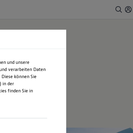
hen und unsere
 und verarbeiten Daten
. Diese können Sie
 in der
es finden Sie in