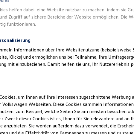
okies
kies helfen dabei, eine Website nutzbar zu machen, indem sie G
und Zugriff auf sichere Bereiche der Website ermöglichen. Die W
tig funktionieren.
rsonalisierung
mmeln Informationen über Ihre Websitenutzung (beispielsweise S
eite, Klicks) und ermöglichen uns bei Teilnahme, Ihre Umfrageerge
g mit einzubeziehen. Damit helfen sie uns, Ihr Nutzererlebnis pe
Angebot gültig bis 30.09.2026
Privatkunden
Der neue ID.3 Neo
Cookies, um Ihnen auf Ihre Interessen zugeschnittene Werbung a
Ab 299,00 €
mtl. leasen für Privatkunden | 975,00 €
r Volkswagen Webseiten. Diese Cookies sammeln Informationen 
Sonderzahlung | 48 Monate Laufzeit | Jährliche
utzen, zum Beispiel, welche Seiten Sie am meisten besuchen oder
Fahrleistung: 10.000 km
r Zweck dieser Cookies ist es, Ihnen für Sie relevantere und an I
e anzubieten. Sie werden außerdem dazu verwendet, die Erschein
zen und die Effektivität von Kampagnen zu messen und zu steuern
Details ansehen