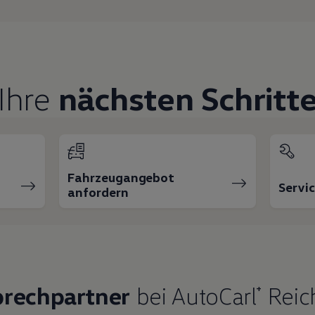
Ihre
nächsten Schritt
Fahrzeugangebot
Servi
anfordern
prechpartner
bei AutoCarl⁺ Rei