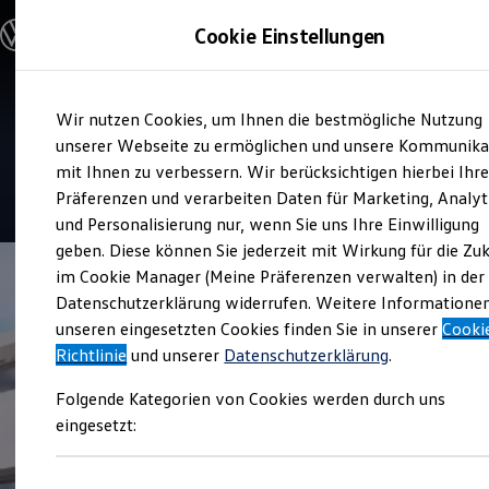
Modelle und Konfigurator
Cookie Einstellungen
Konfigurator
Modelle vergleichen
Konfiguration laden
Zum
Zum
Autosuche
Verkauf und Service
Wir nutzen Cookies, um Ihnen die bestmögliche Nutzung
Hauptinhalt
Footer
Elektroautos
Autohaus Albert Zotz
springen
springen
unserer Webseite zu ermöglichen und unsere Kommunika
ENERGY Sondermodelle
Nutzfahrzeuge
mit Ihnen zu verbessern. Wir berücksichtigen hierbei Ihr
SUV und CUV
4.7
|
346 Bewertungen
Präferenzen und verarbeiten Daten für Marketing, Analyt
Familienautos
und Personalisierung nur, wenn Sie uns Ihre Einwilligung
Kombis
Kompaktwagen
geben. Diese können Sie jederzeit mit Wirkung für die Zu
Sportwagen
im Cookie Manager (Meine Präferenzen verwalten) in der
Schnell verfügbare Fahrzeuge
Angebote und Produkte
Datenschutzerklärung widerrufen. Weitere Informatione
Aktuelle Angebote
unseren eingesetzten Cookies finden Sie in unserer
Cooki
E-Auto-Förderung
Richtlinie
und unserer
Datenschutzerklärung
.
Volkswagen Marktplatz
Die ENERGY Sondermodelle
Folgende Kategorien von Cookies werden durch uns
Junge Gebrauchtwagen und Gebrauchtwagen
Volkswagen Zertifizierte Gebrauchtwagen
eingesetzt:
Elektromobilität bei Gebrauchtwagen
Zubehör- und Serviceangebote
Saisonangebote