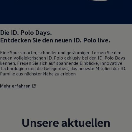
Magazin
Lifestyle
Transport
Familie
Elektromobilität
Die
ID. Polo
Days.
Volkswagen R
Pannen- und Unfallhilfe
Entdecken Sie den neuen
ID. Polo
live.
Volkswagen Kundenbetreuung
Eine Spur smarter, schneller und geräumiger: Lernen Sie den
neuen vollelektrischen
ID. Polo
exklusiv bei den
ID. Polo
Days
kennen. Freuen Sie sich auf spannende Einblicke, innovative
Technologien und die Gelegenheit, das neueste Mitglied der ID.
Familie aus nächster Nähe zu erleben.
Mehr erfahren
Unsere aktuellen