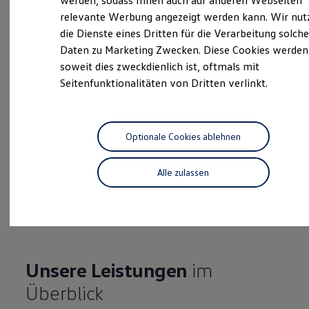
werden, sodass Ihnen auch auf anderen Webseiten
Hybridautos
relevante Werbung angezeigt werden kann. Wir nut
Marke und Erlebnis
die Dienste eines Dritten für die Verarbeitung solche
Volkswagen R und R Experience
Probefahrt vereinbaren
R-Modelle
Daten zu Marketing Zwecken. Diese Cookies werden
R Experience
soweit dies zweckdienlich ist, oftmals mit
Driving Experience
Seitenfunktionalitäten von Dritten verlinkt.
Volkswagen entdecken
Werkbesichtigung
Factory visit
Fahrzeugangebot anfordern
Lifestyle Shop
T-Roc Kollektion
Optionale Cookies ablehnen
Golf Kollektion
ID. Kollektion
Volkswagen Kollektion
Alle zulassen
R-Kollektion
Serviceanfrage stellen
GTI Kollektion
Fußball Drop
we drive football
#wedriveproud
Besitzer und Service
myVolkswagen
Unsere Leistungen
im
Software Updates
Service und Ersatzteile
Überblick
Inspektion und HU/AU
Reparaturen und Checks