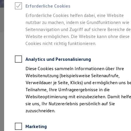
Reifenpakete
Erforderliche Cookies
Leasing
Leasing-Angebote
Erforderliche Cookies helfen dabei, eine Website
Gebrauchtwagen Leasing
nutzbar zu machen, indem sie Grundfunktionen wie
Junge Gebrauchtwagen-Leasing
Elektroauto Leasing
Seitennavigation und Zugriff auf sichere Bereiche de
Kleinwagen-Leasing
Website ermöglichen. Die Website kann ohne diese
Leasing ohne Anzahlung
Cookies nicht richtig funktionieren.
Finanzierung
Autokredit mit Schlussrate
Versicherungen und Garantien
Analytics und Personalisierung
Kfz-Versicherung
Verantwortlich für die Inhalte auf dieser Seite ist die Autohaus
Restschuldversicherungen
Diese Cookies sammeln Informationen über Ihre
Albert Zotz GmbH
(
Impressum & Rechtliches
)
Garantien
Websitenutzung (beispielsweise Seitenaufrufe,
Wartungsverträge
Geschäftskunden
Verweildauer je Seite, Klicks) und ermöglichen uns b
Professional Class bei Volkswagen
Unsere 
Teilnahme, Ihre Umfrageergebnisse in die
Großkunden
Websiteoptimierung mit einzubeziehen. Damit helf
Behörden
Direktkunden
sie uns, Ihr Nutzererlebnis persönlich auf Sie
Sonderfahrzeuge
Fassendeichstraße 2, 76829 Landau
zuzuschneiden.
Anpfiff zum Gewinn
Elektromobilität
Montag
-
Freitag
07:30
-
18:00
Uhr
Elektroautos
Marketing
ID. Tutorials