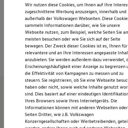
Samstag
Geschlossen
Elektrofahrzeugkonzepte
Wir nutzen diese Cookies, um Ihnen auf Ihre Intere
ID. EVERY1
Sonntag
Geschlossen
zugeschnittene Werbung anzuzeigen, innerhalb und
Reichweite
außerhalb der Volkswagen Webseiten. Diese Cookie
Reichweite der ID. Modelle
info@zotz.de
Reichweite im Winter
sammeln Informationen darüber, wie Sie unsere
Rekuperation
Webseite nutzen, zum Beispiel, welche Seiten Sie a
Laden
+49 6341 9890
meisten besuchen oder wie Sie sich auf der Seite
Laden unterwegs
Laden Zuhause
bewegen. Der Zweck dieser Cookies ist es, Ihnen für
Ladestationen finden
relevantere und an Ihre Interessen angepasste Inhal
Ansprechpartner
Ladezeitensimulator
anzubieten. Sie werden außerdem dazu verwendet, d
Batterie
Sicherheit
Erscheinungshäufigkeit einer Anzeige zu begrenzen 
Garantie und Lebensdauer
die Effektivität von Kampagnen zu messen und zu
Nachhaltigkeit
steuern. Sie registrieren, ob Sie eine Webseite besuc
Technologie
Kosten und Kauf
haben oder nicht, sowie welche Inhalte genutzt wo
Verbrauchskosten
sind. Dies basiert auf einer eindeutigen Identifikatio
Wie können wir
Kaufoptionen
Ihres Browsers sowie Ihres Internetgeräts. Die
E-Auto-Förderung
Software und Konnektivität
Informationen können mit anderen Webseiten oder
Ihnen weiterhelfen?
Die ID. Software 6
Seiten Dritter, wie z.B. Volkswagen
ID. Software Versionen und Updates
Konzerngesellschaften oder Werbetreibenden, getei
Digitale Extras
Schnittstellen zu Ihrem ID.