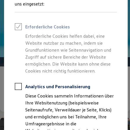
Reifenpakete
uns eingesetzt:
Leasing
Leasing-Angebote
Gebrauchtwagen Leasing
Junge Gebrauchtwagen-Leasing
Erforderliche Cookies
Elektroauto Leasing
Kleinwagen-Leasing
Erforderliche Cookies helfen dabei, eine
Leasing ohne Anzahlung
Website nutzbar zu machen, indem sie
Finanzierung
Autokredit mit Schlussrate
Grundfunktionen wie Seitennavigation und
Versicherungen und Garantien
Zugriff auf sichere Bereiche der Website
Kfz-Versicherung
ermöglichen. Die Website kann ohne diese
Restschuldversicherungen
Garantien
Cookies nicht richtig funktionieren.
Eine Spur Extra.
Der neue vollelektrische
Wartungsverträge
Geschäftskunden
ID. Polo
Professional Class bei Volkswagen
Analytics und Personalisierung
Großkunden
Diese Cookies sammeln Informationen über
Behörden
Details ansehen
Direktkunden
Ihre Websitenutzung (beispielsweise
Sonderfahrzeuge
Seitenaufrufe, Verweildauer je Seite, Klicks)
Anpfiff zum Gewinn
und ermöglichen uns bei Teilnahme, Ihre
Elektromobilität
Elektroautos
Umfrageergebnisse in die
ID. Tutorials