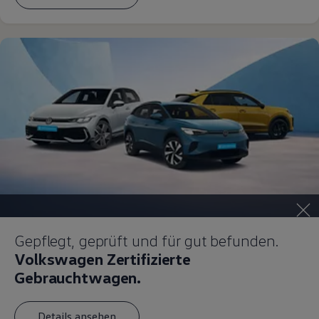
Magazin
Lifestyle
Transport
Familie
Elektromobilität
Volkswagen R
Pannen- und Unfallhilfe
Volkswagen Kundenbetreuung
Gepflegt, geprüft und für gut befunden.
Volkswagen Zertifizierte
Gebrauchtwagen.
Details ansehen