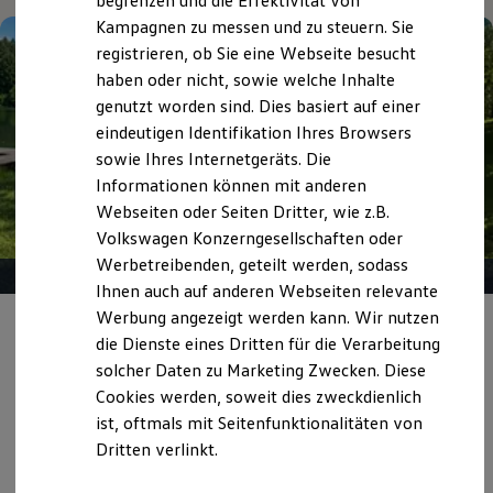
begrenzen und die Effektivität von
Hybridautos
Kampagnen zu messen und zu steuern. Sie
Marke und Erlebnis
registrieren, ob Sie eine Webseite besucht
Volkswagen R und R Experience
R-Modelle
haben oder nicht, sowie welche Inhalte
R Experience
genutzt worden sind. Dies basiert auf einer
Driving Experience
eindeutigen Identifikation Ihres Browsers
Volkswagen entdecken
Werkbesichtigung
sowie Ihres Internetgeräts. Die
Factory visit
Informationen können mit anderen
Lifestyle Shop
Webseiten oder Seiten Dritter, wie z.B.
T-Roc Kollektion
Golf Kollektion
Volkswagen Konzerngesellschaften oder
ID. Kollektion
Werbetreibenden, geteilt werden, sodass
Volkswagen Kollektion
Ihnen auch auf anderen Webseiten relevante
R-Kollektion
GTI Kollektion
Werbung angezeigt werden kann. Wir nutzen
Angebot gültig bis 30.09.2026
Privatkunden
Fußball Drop
die Dienste eines Dritten für die Verarbeitung
we drive football
solcher Daten zu Marketing Zwecken. Diese
#wedriveproud
Sommer gut,
Rate noch besser.
Besitzer und Service
Cookies werden, soweit dies zweckdienlich
myVolkswagen
Mehr Leistung für Ihr Budget: Ihr Traum-Verbrenner zu
ist, oftmals mit Seitenfunktionalitäten von
Software Updates
eiskalt kalkulierten Leasingraten.
Dritten verlinkt.
Service und Ersatzteile
Inspektion und HU/AU
Reparaturen und Checks