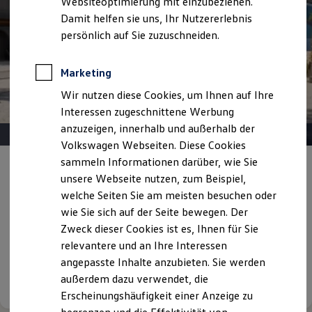
Websiteoptimierung mit einzubeziehen.
Elektrofahrzeugkonzepte
Damit helfen sie uns, Ihr Nutzererlebnis
ID. EVERY1
Reichweite
persönlich auf Sie zuzuschneiden.
Reichweite der ID. Modelle
Reichweite im Winter
Rekuperation
Marketing
Laden
Wir nutzen diese Cookies, um Ihnen auf Ihre
Laden unterwegs
Laden Zuhause
Interessen zugeschnittene Werbung
Ladestationen finden
anzuzeigen, innerhalb und außerhalb der
Ladezeitensimulator
Volkswagen Webseiten. Diese Cookies
Batterie
Sicherheit
sammeln Informationen darüber, wie Sie
Angebot gültig bis 30.09.2026
Privatkunden
Garantie und Lebensdauer
unsere Webseite nutzen, zum Beispiel,
Nachhaltigkeit
welche Seiten Sie am meisten besuchen oder
Technologie
Voller Spannung.
Gelassen kalkuliert.
Kosten und Kauf
wie Sie sich auf der Seite bewegen. Der
Verbrauchskosten
Mit frischer Energie in den Sommer: Ihr neuer ID. zu
Zweck dieser Cookies ist es, Ihnen für Sie
Kaufoptionen
entspannt machbaren Leasingraten.
relevantere und an Ihre Interessen
E-Auto-Förderung
Software und Konnektivität
angepasste Inhalte anzubieten. Sie werden
Die ID. Software 6
außerdem dazu verwendet, die
Details ansehen
ID. Software Versionen und Updates
Erscheinungshäufigkeit einer Anzeige zu
Digitale Extras
Schnittstellen zu Ihrem ID.