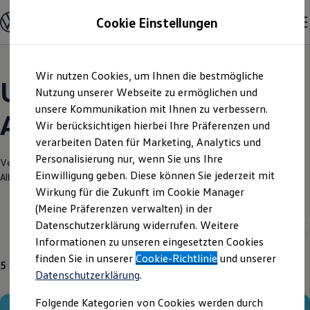
Modelle und Konfigurator
Cookie Einstellungen
Konfigurator
Modelle vergleichen
Konfiguration laden
Zum
Zum
Autosuche
Wir nutzen Cookies, um Ihnen die bestmögliche
Hauptinhalt
Footer
Elektroautos
Unsere aktuellen
springen
springen
Nutzung unserer Webseite zu ermöglichen und
ENERGY Sondermodelle
Nutzfahrzeuge
unsere Kommunikation mit Ihnen zu verbessern.
Angebote und mehr
SUV und CUV
Wir berücksichtigen hierbei Ihre Präferenzen und
Familienautos
verarbeiten Daten für Marketing, Analytics und
Kombis
Kompaktwagen
Personalisierung nur, wenn Sie uns Ihre
Verantwortlich für die Inhalte auf dieser Seite ist die Autohaus
Sportwagen
Einwilligung geben. Diese können Sie jederzeit mit
Albertsmeyer GmbH & Co. KG
(
Impressum & Rechtliches
)
Schnell verfügbare Fahrzeuge
Angebote und Produkte
Wirkung für die Zukunft im Cookie Manager
Aktuelle Angebote
(Meine Präferenzen verwalten) in der
E-Auto-Förderung
Datenschutzerklärung widerrufen. Weitere
Volkswagen Marktplatz
Aktuelle Modelle
Neuwagen
Service
Gebrauc
Informationen zu unseren eingesetzten Cookies
Die ENERGY Sondermodelle
Junge Gebrauchtwagen und Gebrauchtwagen
finden Sie in unserer
Cookie-Richtlinie
und unserer
5
Angebote
Volkswagen Zertifizierte Gebrauchtwagen
Datenschutzerklärung
.
Elektromobilität bei Gebrauchtwagen
Zubehör- und Serviceangebote
Folgende Kategorien von Cookies werden durch
Saisonangebote