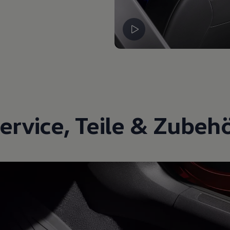
ervice
,
Teile
&
Zubeh