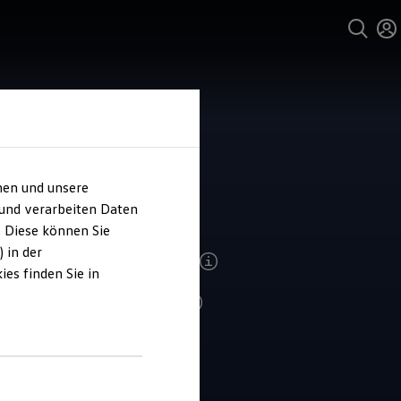
hen und unsere
ohaus Berning
 und verarbeiten Daten
. Diese können Sie
 in der
ndenzufriedenheit Service 2026
es finden Sie in
4.8
|
132 Bewertungen