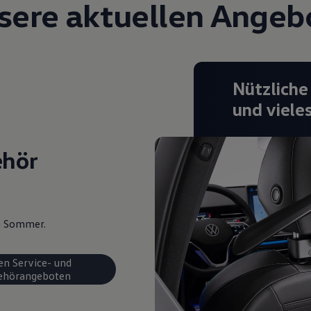
sere aktuellen Angeb
Nützliche
und viele
ehör
en Sommer.
en Service- und
ehörangeboten