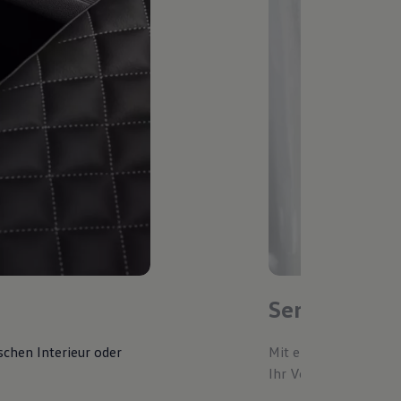
Service-Ter
schen Interieur oder
Mit einem bevorzugte
Ihr Volkswagen autom