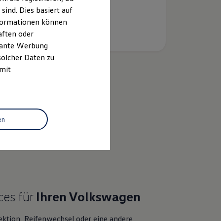
ind. Dies basiert auf
Informationen können
aften oder
evante Werbung
solcher Daten zu
 mit
k
en
bewertung
ces für
Ihren
Volkswagen
ektion, Reifenwechsel oder eine andere