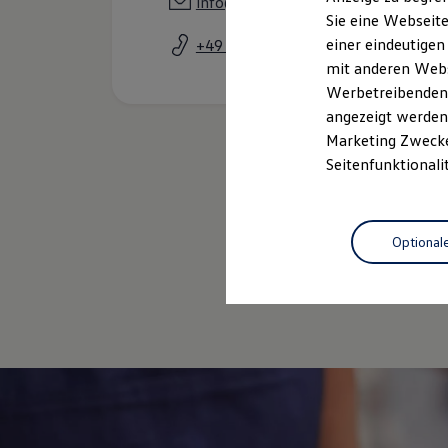
info@autohaus-berning.de
Elektrofahrzeugkonzepte
Sie eine Webseite
ID. EVERY1
einer eindeutigen
+49 521 323730
Reichweite
Reichweite der ID. Modelle
mit anderen Webse
Reichweite im Winter
Werbetreibenden,
Rekuperation
angezeigt werden 
Laden
Laden unterwegs
Marketing Zwecken
Laden Zuhause
Seitenfunktionali
Ladestationen finden
Ladezeitensimulator
Batterie
Sicherheit
Optional
Garantie und Lebensdauer
Nachhaltigkeit
Gebrauc
Technologie
Kosten und Kauf
Verbrauchskosten
Kaufoptionen
E-Auto-Förderung
Software und Konnektivität
Die ID. Software 6
ID. Software Versionen und Updates
Digitale Extras
Schnittstellen zu Ihrem ID.