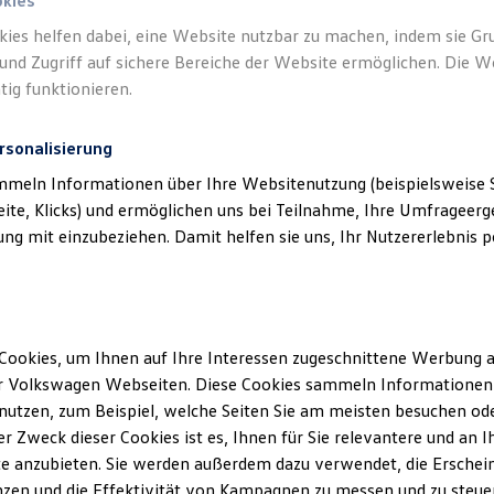
okies
kies helfen dabei, eine Website nutzbar zu machen, indem sie G
Verantwort
und Zugriff auf sichere Bereiche der Website ermöglichen. Die W
(
Impressu
tig funktionieren.
rsonalisierung
mmeln Informationen über Ihre Websitenutzung (beispielsweise S
eite, Klicks) und ermöglichen uns bei Teilnahme, Ihre Umfrageerge
g mit einzubeziehen. Damit helfen sie uns, Ihr Nutzererlebnis pe
Cookies, um Ihnen auf Ihre Interessen zugeschnittene Werbung a
Unsere Abteilungen
r Volkswagen Webseiten. Diese Cookies sammeln Informationen 
utzen, zum Beispiel, welche Seiten Sie am meisten besuchen oder
Montag
-
Freitag
07:30
-
18:30
Uhr
r Zweck dieser Cookies ist es, Ihnen für Sie relevantere und an I
Samstag
09:00
-
13:00
Uhr
ld
e anzubieten. Sie werden außerdem dazu verwendet, die Erschein
Sonntag
Geschlossen
zen und die Effektivität von Kampagnen zu messen und zu steuern