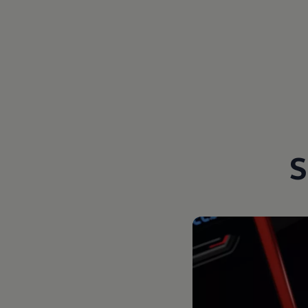
Magazin
Lifestyle
Transport
Familie
Elektromobilität
Volkswagen R
Pannen- und Unfallhilfe
Volkswagen Kundenbetreuung
S