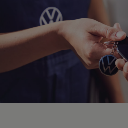
Hybridautos
Marke und Erlebnis
Volkswagen R und R Experience
R-Modelle
R Experience
Driving Experience
Volkswagen entdecken
Werkbesichtigung
Factory visit
Lifestyle Shop
T-Roc Kollektion
Golf Kollektion
ID. Kollektion
Volkswagen Kollektion
R-Kollektion
GTI Kollektion
Fußball Drop
we drive football
#wedriveproud
Besitzer und Service
myVolkswagen
Software Updates
Service und Ersatzteile
Inspektion und HU/AU
Reparaturen und Checks