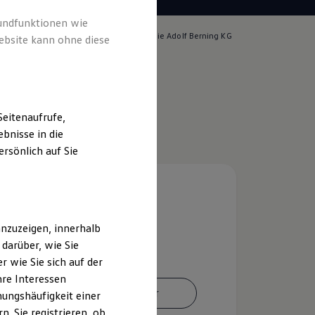
rundfunktionen wie
lich für die Inhalte auf dieser Seite ist die Adolf Berning KG
ebsite kann ohne diese
m & Rechtliches
)
eitenaufrufe,
bnisse in die
rsönlich auf Sie
nzuzeigen, innerhalb
darüber, wie Sie
 wie Sie sich auf der
hre Interessen
Ansprechpartner
ungshäufigkeit einer
. Sie registrieren, ob