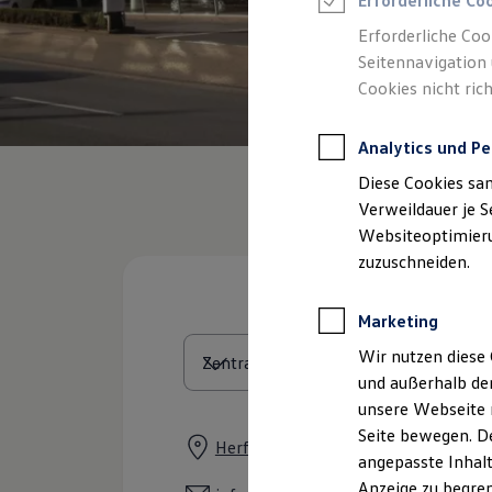
Erforderliche Co
Reifenpakete
Leasing
Erforderliche Coo
Leasing-Angebote
Seitennavigation 
Gebrauchtwagen Leasing
Cookies nicht rich
Junge Gebrauchtwagen-Leasing
Elektroauto Leasing
Kleinwagen-Leasing
Analytics und Pe
Leasing ohne Anzahlung
Finanzierung
Diese Cookies sa
Autokredit mit Schlussrate
Versicherungen und Garantien
Verweildauer je S
Kfz-Versicherung
Websiteoptimierun
Restschuldversicherungen
zuzuschneiden.
Garantien
Wartungsverträge
Geschäftskunden
Marketing
Professional Class bei Volkswagen
Großkunden
Wir nutzen diese 
Behörden
und außerhalb de
Direktkunden
Sonderfahrzeuge
unsere Webseite n
Anpfiff zum Gewinn
Seite bewegen. De
Elektromobilität
Herforder Straße 197, 33609 Bielefe
angepasste Inhalt
Elektroautos
ID. Tutorials
Anzeige zu begren