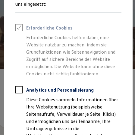
Reifenpakete
uns eingesetzt:
Leasing
Leasing-Angebote
Gebrauchtwagen Leasing
Junge Gebrauchtwagen-Leasing
Erforderliche Cookies
Elektroauto Leasing
Kleinwagen-Leasing
Erforderliche Cookies helfen dabei, eine
Leasing ohne Anzahlung
Website nutzbar zu machen, indem sie
Finanzierung
Autokredit mit Schlussrate
Grundfunktionen wie Seitennavigation und
Versicherungen und Garantien
Zugriff auf sichere Bereiche der Website
Kfz-Versicherung
ermöglichen. Die Website kann ohne diese
Restschuldversicherungen
Garantien
Cookies nicht richtig funktionieren.
Unsere Geschichte -
in der vierten
Wartungsverträge
Geschäftskunden
Generation
Professional Class bei Volkswagen
Analytics und Personalisierung
Großkunden
Das Autohaus Böhme im Gewerbegebiet Gröbers.
Diese Cookies sammeln Informationen über
Behörden
Direktkunden
Ihre Websitenutzung (beispielsweise
Sonderfahrzeuge
Seitenaufrufe, Verweildauer je Seite, Klicks)
Details ansehen
Anpfiff zum Gewinn
und ermöglichen uns bei Teilnahme, Ihre
Elektromobilität
Elektroautos
Umfrageergebnisse in die
ID. Tutorials