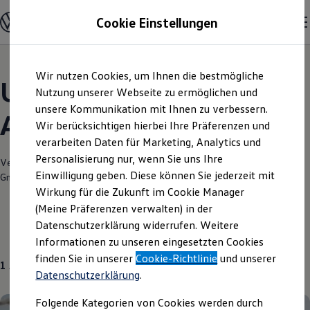
Modelle und Konfigurator
Cookie Einstellungen
Konfigurator
Modelle vergleichen
Konfiguration laden
Zum
Zum
Autosuche
Wir nutzen Cookies, um Ihnen die bestmögliche
Hauptinhalt
Footer
Elektroautos
Unsere aktuellen
springen
springen
Nutzung unserer Webseite zu ermöglichen und
ENERGY Sondermodelle
Nutzfahrzeuge
unsere Kommunikation mit Ihnen zu verbessern.
Angebote und mehr
SUV und CUV
Wir berücksichtigen hierbei Ihre Präferenzen und
Familienautos
verarbeiten Daten für Marketing, Analytics und
Kombis
Kompaktwagen
Personalisierung nur, wenn Sie uns Ihre
Verantwortlich für die Inhalte auf dieser Seite ist die Autohaus Böhme
Sportwagen
Einwilligung geben. Diese können Sie jederzeit mit
GmbH
(
Impressum & Rechtliches
)
Schnell verfügbare Fahrzeuge
Angebote und Produkte
Wirkung für die Zukunft im Cookie Manager
Aktuelle Angebote
(Meine Präferenzen verwalten) in der
E-Auto-Förderung
Datenschutzerklärung widerrufen. Weitere
Volkswagen Marktplatz
Über uns
Informationen zu unseren eingesetzten Cookies
Die ENERGY Sondermodelle
Junge Gebrauchtwagen und Gebrauchtwagen
finden Sie in unserer
Cookie-Richtlinie
und unserer
1
Angebot
Volkswagen Zertifizierte Gebrauchtwagen
Datenschutzerklärung
.
Elektromobilität bei Gebrauchtwagen
Zubehör- und Serviceangebote
Folgende Kategorien von Cookies werden durch
Saisonangebote