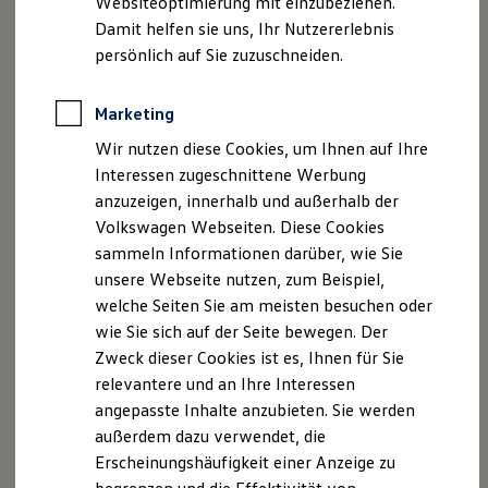
Websiteoptimierung mit einzubeziehen.
Elektrofahrzeugkonzepte
Damit helfen sie uns, Ihr Nutzererlebnis
ID. EVERY1
Reichweite
persönlich auf Sie zuzuschneiden.
Ihre
nächsten
Reichweite der ID. Modelle
Reichweite im Winter
Rekuperation
Marketing
Schritte
Laden
Wir nutzen diese Cookies, um Ihnen auf Ihre
Laden unterwegs
Laden Zuhause
Interessen zugeschnittene Werbung
Ladestationen finden
anzuzeigen, innerhalb und außerhalb der
Ladezeitensimulator
Volkswagen Webseiten. Diese Cookies
Batterie
Sicherheit
Serviceanfrage stellen
sammeln Informationen darüber, wie Sie
Garantie und Lebensdauer
unsere Webseite nutzen, zum Beispiel,
Nachhaltigkeit
welche Seiten Sie am meisten besuchen oder
Technologie
Kosten und Kauf
wie Sie sich auf der Seite bewegen. Der
Verbrauchskosten
Zweck dieser Cookies ist es, Ihnen für Sie
Kaufoptionen
Ihre Ansprechpartner
bei
relevantere und an Ihre Interessen
E-Auto-Förderung
Software und Konnektivität
angepasste Inhalte anzubieten. Sie werden
Autohaus Böhme Kabelsketal/ OT
Die ID. Software 6
außerdem dazu verwendet, die
ID. Software Versionen und Updates
Gröbers
Erscheinungshäufigkeit einer Anzeige zu
Digitale Extras
Schnittstellen zu Ihrem ID.