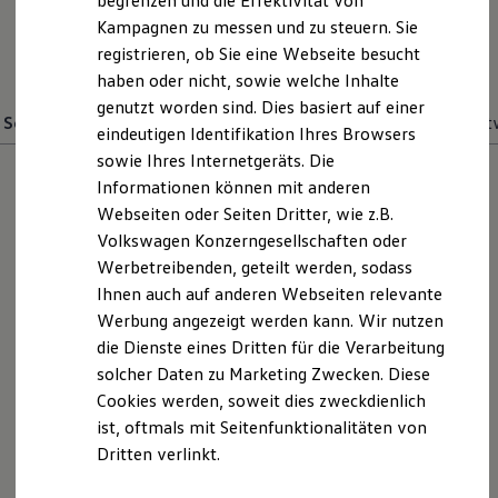
begrenzen und die Effektivität von
Hybridautos
E-Mail schreiben
Kampagnen zu messen und zu steuern. Sie
Marke und Erlebnis
registrieren, ob Sie eine Webseite besucht
Volkswagen R und R Experience
+49 34605 3080
R-Modelle
haben oder nicht, sowie welche Inhalte
R Experience
genutzt worden sind. Dies basiert auf einer
Driving Experience
Service
Teile und Zubehör
Geschäftsführung
Buchhaltung
Miet
eindeutigen Identifikation Ihres Browsers
Volkswagen entdecken
Werkbesichtigung
sowie Ihres Internetgeräts. Die
Factory visit
Informationen können mit anderen
Lifestyle Shop
Webseiten oder Seiten Dritter, wie z.B.
T-Roc Kollektion
Golf Kollektion
Volkswagen Konzerngesellschaften oder
ID. Kollektion
Werbetreibenden, geteilt werden, sodass
Volkswagen Kollektion
Ihnen auch auf anderen Webseiten relevante
R-Kollektion
GTI Kollektion
Werbung angezeigt werden kann. Wir nutzen
Fußball Drop
die Dienste eines Dritten für die Verarbeitung
we drive football
solcher Daten zu Marketing Zwecken. Diese
#wedriveproud
Besitzer und Service
Thomas Mertens
Cookies werden, soweit dies zweckdienlich
myVolkswagen
ist, oftmals mit Seitenfunktionalitäten von
Serviceleiter
Software Updates
Dritten verlinkt.
Service und Ersatzteile
034605 30835
Inspektion und HU/AU
Reparaturen und Checks