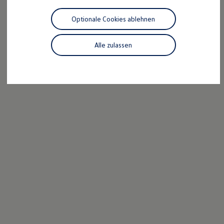
E-Mail schreiben
Motorenöl und Flüssigkeiten
Räder und Reifen
Optionale Cookies ablehnen
Pannen- und Unfallhilfe
Economy Service
Volkswagen Teile
Alle zulassen
Zubehör
Modellspezifisches Zubehör
Schutz und Pflege
Transport
Entertainment und Elektronik
Individualisieren
Wallbox und Ladekabel
Digitale Extras
Dienste für Ihr Modell finden
Volkswagen Apps, Login und Shop
Handy und Fahrzeug verbinden
Updates für Software, Karten und Radio
Über Ihr Auto
Vorgängermodelle
Kundeninformationen
Volkswagen Kundenbetreuung
Warn- und Kontrollleuchten
Assistenzsysteme
Digitale Betriebsanleitung
Live Beratung