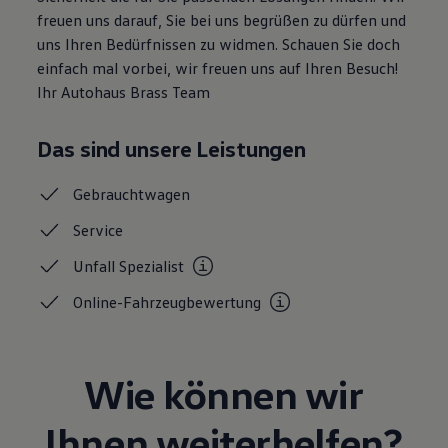
Motorenöl und Flüssigkeiten
freuen uns darauf, Sie bei uns begrüßen zu dürfen und
Räder und Reifen
uns Ihren Bedürfnissen zu widmen. Schauen Sie doch
Pannen- und Unfallhilfe
einfach mal vorbei, wir freuen uns auf Ihren Besuch!
Economy Service
Volkswagen Teile
Ihr Autohaus Brass Team
Zubehör
Modellspezifisches Zubehör
Schutz und Pflege
Das sind unsere Leistungen
Transport
Entertainment und Elektronik
Gebrauchtwagen
Individualisieren
Wallbox und Ladekabel
Service
Digitale Extras
Dienste für Ihr Modell finden
Unfall
Spezialist
Volkswagen Apps, Login und Shop
Handy und Fahrzeug verbinden
Online-Fahrzeugbewertung
Updates für Software, Karten und Radio
Über Ihr Auto
Vorgängermodelle
Kundeninformationen
Volkswagen Kundenbetreuung
Wie können wir
Warn- und Kontrollleuchten
Assistenzsysteme
Ihnen weiterhelfen?
Digitale Betriebsanleitung
Live Beratung