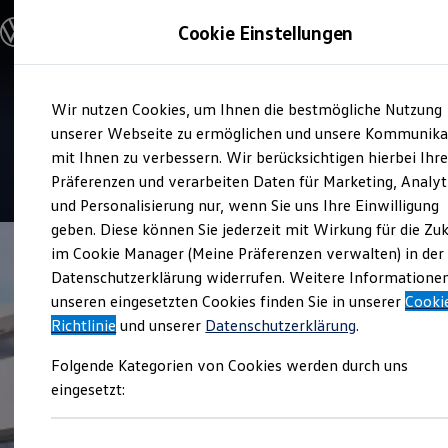
Modelle und Konfigurator
Cookie Einstellungen
Konfigurator
Modelle vergleichen
Konfiguration laden
Zum
Zum
Autosuche
Service
Wir nutzen Cookies, um Ihnen die bestmögliche Nutzung
Hauptinhalt
Footer
Elektroautos
Autohaus Brass Rodgau
springen
springen
unserer Webseite zu ermöglichen und unsere Kommunika
ENERGY Sondermodelle
Nutzfahrzeuge
mit Ihnen zu verbessern. Wir berücksichtigen hierbei Ihr
SUV und CUV
4.7
|
148 Bewertungen
Präferenzen und verarbeiten Daten für Marketing, Analyt
Familienautos
und Personalisierung nur, wenn Sie uns Ihre Einwilligung
Kombis
Kompaktwagen
geben. Diese können Sie jederzeit mit Wirkung für die Zu
Sportwagen
im Cookie Manager (Meine Präferenzen verwalten) in der
Schnell verfügbare Fahrzeuge
Angebote und Produkte
Datenschutzerklärung widerrufen. Weitere Informatione
Aktuelle Angebote
unseren eingesetzten Cookies finden Sie in unserer
Cooki
E-Auto-Förderung
Richtlinie
und unserer
Datenschutzerklärung
.
Volkswagen Marktplatz
Die ENERGY Sondermodelle
Folgende Kategorien von Cookies werden durch uns
Junge Gebrauchtwagen und Gebrauchtwagen
Volkswagen Zertifizierte Gebrauchtwagen
eingesetzt:
Elektromobilität bei Gebrauchtwagen
Zubehör- und Serviceangebote
Saisonangebote