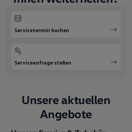
Magazin
Lifestyle
Transport
Familie
Elektromobilität
Servicetermin buchen
Volkswagen R
Pannen- und Unfallhilfe
Volkswagen Kundenbetreuung
Serviceanfrage stellen
Unsere aktuellen
Angebote