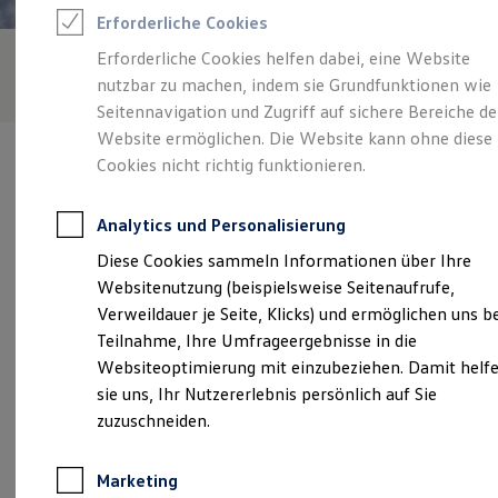
Reifenpakete
Erforderliche Cookies
Leasing
Leasing-Angebote
Erforderliche Cookies helfen dabei, eine Website
Gebrauchtwagen Leasing
nutzbar zu machen, indem sie Grundfunktionen wie
Junge Gebrauchtwagen-Leasing
Elektroauto Leasing
Seitennavigation und Zugriff auf sichere Bereiche de
Kleinwagen-Leasing
Website ermöglichen. Die Website kann ohne diese
Leasing ohne Anzahlung
Cookies nicht richtig funktionieren.
Finanzierung
Autokredit mit Schlussrate
Versicherungen und Garantien
Analytics und Personalisierung
Kfz-Versicherung
Verantwortlich für die Inhalte auf dieser Seite ist die Autohaus
Restschuldversicherungen
Diese Cookies sammeln Informationen über Ihre
Brass Vertriebs GmbH & Co. KG Zweigndl. Autohaus Brass Rodgau
Garantien
(
Impressum & Rechtliches
)
Websitenutzung (beispielsweise Seitenaufrufe,
Wartungsverträge
Geschäftskunden
Verweildauer je Seite, Klicks) und ermöglichen uns b
Professional Class bei Volkswagen
Teilnahme, Ihre Umfrageergebnisse in die
Großkunden
Unsere 
Websiteoptimierung mit einzubeziehen. Damit helf
Behörden
Direktkunden
sie uns, Ihr Nutzererlebnis persönlich auf Sie
Sonderfahrzeuge
zuzuschneiden.
Anpfiff zum Gewinn
Gutenbergstraße 11, 63110 Rodgau
Elektromobilität
Elektroautos
Marketing
Montag
-
Freitag
07:00
-
19:00
Uhr
ID. Tutorials