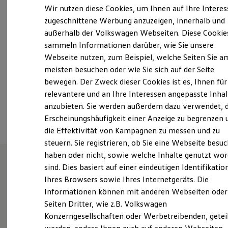
Elektrofahrzeugkonzepte
Wir nutzen diese Cookies, um Ihnen auf Ihre Intere
Samstag
Geschlossen
ID. EVERY1
zugeschnittene Werbung anzuzeigen, innerhalb und
Reichweite
Sonntag
Geschlossen
außerhalb der Volkswagen Webseiten. Diese Cookie
Reichweite der ID. Modelle
Reichweite im Winter
sammeln Informationen darüber, wie Sie unsere
info.rodgau@brass-gruppe.de
Rekuperation
Webseite nutzen, zum Beispiel, welche Seiten Sie a
Laden
meisten besuchen oder wie Sie sich auf der Seite
Laden unterwegs
+49 6106 2900
Laden Zuhause
bewegen. Der Zweck dieser Cookies ist es, Ihnen für
Ladestationen finden
relevantere und an Ihre Interessen angepasste Inhal
Ladezeitensimulator
Ansprechpartner
anzubieten. Sie werden außerdem dazu verwendet, d
Batterie
Sicherheit
Erscheinungshäufigkeit einer Anzeige zu begrenzen 
Garantie und Lebensdauer
die Effektivität von Kampagnen zu messen und zu
Nachhaltigkeit
steuern. Sie registrieren, ob Sie eine Webseite besuc
Technologie
Kosten und Kauf
haben oder nicht, sowie welche Inhalte genutzt wo
Verbrauchskosten
sind. Dies basiert auf einer eindeutigen Identifikatio
Kaufoptionen
Herzlich willkommen im
Ihres Browsers sowie Ihres Internetgeräts. Die
E-Auto-Förderung
Software und Konnektivität
Informationen können mit anderen Webseiten oder
Autohaus Brass!
Die ID. Software 6
Seiten Dritter, wie z.B. Volkswagen
ID. Software Versionen und Updates
Konzerngesellschaften oder Werbetreibenden, getei
Digitale Extras
Schnittstellen zu Ihrem ID.