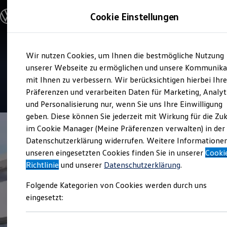
Modelle und Konfigurator
Cookie Einstellungen
Konfigurator
Modelle vergleichen
Konfiguration laden
Zum
Zum
Autosuche
Service
Wir nutzen Cookies, um Ihnen die bestmögliche Nutzung
Hauptinhalt
Footer
Elektroautos
Autohaus Burkhart
springen
springen
unserer Webseite zu ermöglichen und unsere Kommunika
ENERGY Sondermodelle
Nutzfahrzeuge
mit Ihnen zu verbessern. Wir berücksichtigen hierbei Ihr
SUV und CUV
4.8
|
157 Bewertungen
Präferenzen und verarbeiten Daten für Marketing, Analyt
Familienautos
und Personalisierung nur, wenn Sie uns Ihre Einwilligung
Kombis
Kompaktwagen
geben. Diese können Sie jederzeit mit Wirkung für die Zu
Sportwagen
im Cookie Manager (Meine Präferenzen verwalten) in der
Schnell verfügbare Fahrzeuge
Angebote und Produkte
Datenschutzerklärung widerrufen. Weitere Informatione
Aktuelle Angebote
unseren eingesetzten Cookies finden Sie in unserer
Cooki
E-Auto-Förderung
Richtlinie
und unserer
Datenschutzerklärung
.
Volkswagen Marktplatz
Die ENERGY Sondermodelle
Folgende Kategorien von Cookies werden durch uns
Junge Gebrauchtwagen und Gebrauchtwagen
Volkswagen Zertifizierte Gebrauchtwagen
eingesetzt:
Elektromobilität bei Gebrauchtwagen
Zubehör- und Serviceangebote
Saisonangebote