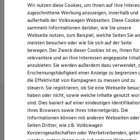
Samstag
08:00
-
12:00
Uhr
Elektrofahrzeugkonzepte
Wir nutzen diese Cookies, um Ihnen auf Ihre Intere
ID. EVERY1
Sonntag
Geschlossen
zugeschnittene Werbung anzuzeigen, innerhalb und
Reichweite
außerhalb der Volkswagen Webseiten. Diese Cookie
Reichweite der ID. Modelle
info@autohaus-burkhart.de
Reichweite im Winter
sammeln Informationen darüber, wie Sie unsere
Rekuperation
Webseite nutzen, zum Beispiel, welche Seiten Sie a
Laden
+49 7303 96200
meisten besuchen oder wie Sie sich auf der Seite
Laden unterwegs
Laden Zuhause
bewegen. Der Zweck dieser Cookies ist es, Ihnen für
Ladestationen finden
relevantere und an Ihre Interessen angepasste Inhal
Ansprechpartner
Ladezeitensimulator
anzubieten. Sie werden außerdem dazu verwendet, d
Batterie
Sicherheit
Erscheinungshäufigkeit einer Anzeige zu begrenzen 
Garantie und Lebensdauer
die Effektivität von Kampagnen zu messen und zu
Nachhaltigkeit
steuern. Sie registrieren, ob Sie eine Webseite besuc
Technologie
Kosten und Kauf
haben oder nicht, sowie welche Inhalte genutzt wo
Verbrauchskosten
sind. Dies basiert auf einer eindeutigen Identifikatio
Herzlich willkommen im
Kaufoptionen
Ihres Browsers sowie Ihres Internetgeräts. Die
E-Auto-Förderung
Autohaus Burkhart
Software und Konnektivität
Informationen können mit anderen Webseiten oder
Die ID. Software 6
Seiten Dritter, wie z.B. Volkswagen
ID. Software Versionen und Updates
Konzerngesellschaften oder Werbetreibenden, getei
Digitale Extras
Die ehemalige Max Burkhart KG wurde 1999 von der
Schnittstellen zu Ihrem ID.