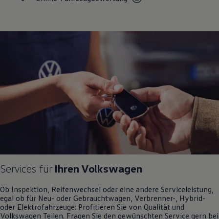
Motorenöl und Flüssigkeiten
Räder und Reifen
Pannen- und Unfallhilfe
Economy Service
Volkswagen Teile
Zubehör
Modellspezifisches Zubehör
Schutz und Pflege
Transport
Entertainment und Elektronik
Individualisieren
Wallbox und Ladekabel
Digitale Extras
Dienste für Ihr Modell finden
Volkswagen Apps, Login und Shop
Handy und Fahrzeug verbinden
Updates für Software, Karten und Radio
Über Ihr Auto
Vorgängermodelle
Services für
Ihren
Volkswagen
Kundeninformationen
Volkswagen Kundenbetreuung
Ob Inspektion, Reifenwechsel oder eine andere Serviceleistung,
Warn- und Kontrollleuchten
egal ob für Neu- oder
Gebrauchtwagen
, Verbrenner-, Hybrid-
Assistenzsysteme
oder Elektrofahrzeuge: Profitieren Sie von Qualität und
Digitale Betriebsanleitung
Volkswagen
Teilen. Fragen Sie den gewünschten
Service
gern bei
Live Beratung