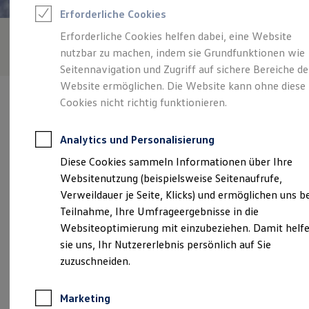
Reifenpakete
Erforderliche Cookies
Leasing
Leasing-Angebote
Erforderliche Cookies helfen dabei, eine Website
Gebrauchtwagen Leasing
nutzbar zu machen, indem sie Grundfunktionen wie
Junge Gebrauchtwagen-Leasing
Elektroauto Leasing
Seitennavigation und Zugriff auf sichere Bereiche de
Kleinwagen-Leasing
Website ermöglichen. Die Website kann ohne diese
Leasing ohne Anzahlung
Cookies nicht richtig funktionieren.
Finanzierung
Autokredit mit Schlussrate
Versicherungen und Garantien
Analytics und Personalisierung
Kfz-Versicherung
Verantwortlich für die Inhalte auf dieser Seite ist die Autohaus
Restschuldversicherungen
Diese Cookies sammeln Informationen über Ihre
Burkhart GmbH & Co. KG
(
Impressum & Rechtliches
)
Garantien
Websitenutzung (beispielsweise Seitenaufrufe,
Wartungsverträge
Geschäftskunden
Verweildauer je Seite, Klicks) und ermöglichen uns b
Professional Class bei Volkswagen
Unsere 
Teilnahme, Ihre Umfrageergebnisse in die
Großkunden
Websiteoptimierung mit einzubeziehen. Damit helf
Behörden
Direktkunden
sie uns, Ihr Nutzererlebnis persönlich auf Sie
Sonderfahrzeuge
Memminger Straße 59/61, 89257 Illertissen
zuzuschneiden.
Anpfiff zum Gewinn
Elektromobilität
Montag
-
Freitag
07:30
-
17:30
Uhr
Elektroautos
Marketing
ID. Tutorials