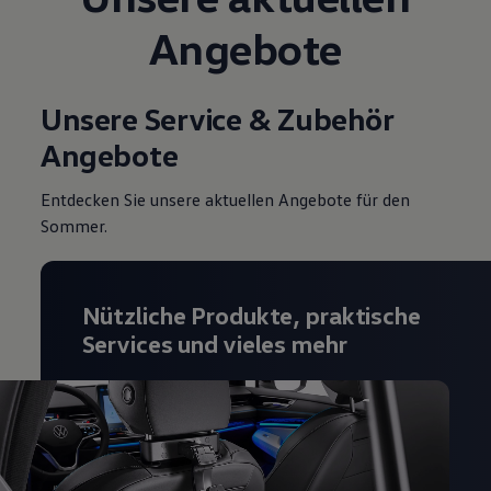
Magazin
Angebote
Lifestyle
Transport
Familie
Elektromobilität
Unsere Service & Zubehör
Volkswagen R
Pannen- und Unfallhilfe
Angebote
Volkswagen Kundenbetreuung
Entdecken Sie unsere aktuellen Angebote für den
Sommer.
Nützliche Produkte, praktische
Services und vieles mehr