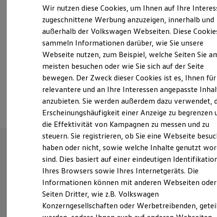
Samstag
Geschlossen
Elektrofahrzeugkonzepte
Wir nutzen diese Cookies, um Ihnen auf Ihre Intere
ID. EVERY1
Sonntag
Geschlossen
zugeschnittene Werbung anzuzeigen, innerhalb und
Reichweite
außerhalb der Volkswagen Webseiten. Diese Cookie
Reichweite der ID. Modelle
info-neuried@christl.de
Reichweite im Winter
sammeln Informationen darüber, wie Sie unsere
Rekuperation
Webseite nutzen, zum Beispiel, welche Seiten Sie a
Laden
+49 89 55897720
meisten besuchen oder wie Sie sich auf der Seite
Laden unterwegs
Laden Zuhause
bewegen. Der Zweck dieser Cookies ist es, Ihnen für
Ladestationen finden
relevantere und an Ihre Interessen angepasste Inhal
Ansprechpartner
Ladezeitensimulator
anzubieten. Sie werden außerdem dazu verwendet, d
Batterie
Sicherheit
Erscheinungshäufigkeit einer Anzeige zu begrenzen 
Garantie und Lebensdauer
die Effektivität von Kampagnen zu messen und zu
Nachhaltigkeit
steuern. Sie registrieren, ob Sie eine Webseite besuc
Technologie
Kosten und Kauf
haben oder nicht, sowie welche Inhalte genutzt wo
Verbrauchskosten
sind. Dies basiert auf einer eindeutigen Identifikatio
Unser Autohaus Christl in
Kaufoptionen
Ihres Browsers sowie Ihres Internetgeräts. Die
E-Auto-Förderung
Neuried
Software und Konnektivität
Informationen können mit anderen Webseiten oder
Die ID. Software 6
Seiten Dritter, wie z.B. Volkswagen
ID. Software Versionen und Updates
Konzerngesellschaften oder Werbetreibenden, getei
Digitale Extras
Das Autohaus Christl ist ein Automobil-
Schnittstellen zu Ihrem ID.