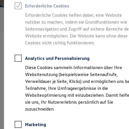
Reifenpakete
Erforderliche Cookies
Leasing
Leasing-Angebote
Erforderliche Cookies helfen dabei, eine Website
Gebrauchtwagen Leasing
nutzbar zu machen, indem sie Grundfunktionen wie
Junge Gebrauchtwagen-Leasing
Elektroauto Leasing
Seitennavigation und Zugriff auf sichere Bereiche de
Kleinwagen-Leasing
Website ermöglichen. Die Website kann ohne diese
Leasing ohne Anzahlung
Cookies nicht richtig funktionieren.
Finanzierung
Autokredit mit Schlussrate
Versicherungen und Garantien
Analytics und Personalisierung
Kfz-Versicherung
Verantwortlich für die Inhalte auf dieser Seite ist die Autohaus
Restschuldversicherungen
Diese Cookies sammeln Informationen über Ihre
Christl GmbH & Co. KG
(
Impressum & Rechtliches
)
Garantien
Websitenutzung (beispielsweise Seitenaufrufe,
Wartungsverträge
Geschäftskunden
Verweildauer je Seite, Klicks) und ermöglichen uns b
Professional Class bei Volkswagen
Unsere 
Teilnahme, Ihre Umfrageergebnisse in die
Großkunden
Websiteoptimierung mit einzubeziehen. Damit helf
Behörden
Direktkunden
sie uns, Ihr Nutzererlebnis persönlich auf Sie
Sonderfahrzeuge
Kiefernstraße 21-23, 82061 Neuried
zuzuschneiden.
Anpfiff zum Gewinn
Elektromobilität
Montag
-
Freitag
06:30
-
18:00
Uhr
Elektroautos
Marketing
ID. Tutorials