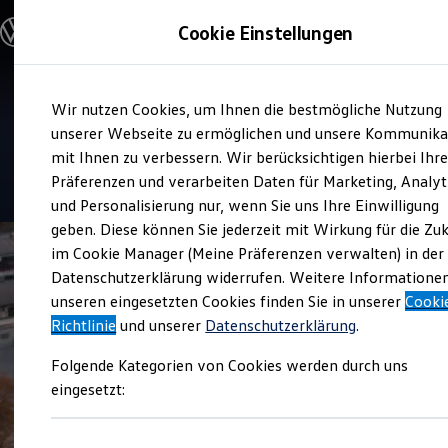
Modelle und Konfigurator
Cookie Einstellungen
Konfigurator
Modelle vergleichen
Konfiguration laden
Zum
Zum
Autosuche
Service
Wir nutzen Cookies, um Ihnen die bestmögliche Nutzung
Hauptinhalt
Footer
Elektroautos
Autohaus Christl Neuried
springen
springen
unserer Webseite zu ermöglichen und unsere Kommunika
ENERGY Sondermodelle
Nutzfahrzeuge
mit Ihnen zu verbessern. Wir berücksichtigen hierbei Ihr
SUV und CUV
4.7
|
20 Bewertungen
Präferenzen und verarbeiten Daten für Marketing, Analyt
Familienautos
und Personalisierung nur, wenn Sie uns Ihre Einwilligung
Kombis
Kompaktwagen
geben. Diese können Sie jederzeit mit Wirkung für die Zu
Sportwagen
im Cookie Manager (Meine Präferenzen verwalten) in der
Schnell verfügbare Fahrzeuge
Angebote und Produkte
Datenschutzerklärung widerrufen. Weitere Informatione
Aktuelle Angebote
unseren eingesetzten Cookies finden Sie in unserer
Cooki
E-Auto-Förderung
Richtlinie
und unserer
Datenschutzerklärung
.
Volkswagen Marktplatz
Die ENERGY Sondermodelle
Folgende Kategorien von Cookies werden durch uns
Junge Gebrauchtwagen und Gebrauchtwagen
Volkswagen Zertifizierte Gebrauchtwagen
eingesetzt:
Elektromobilität bei Gebrauchtwagen
Zubehör- und Serviceangebote
Saisonangebote