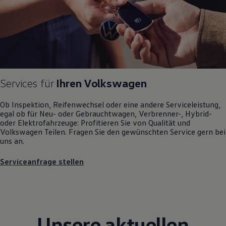
Motorenöl und Flüssigkeiten
Räder und Reifen
Pannen- und Unfallhilfe
Economy Service
Volkswagen Teile
Zubehör
Modellspezifisches Zubehör
Schutz und Pflege
Transport
Services für
Ihren
Volkswagen
Entertainment und Elektronik
Individualisieren
Ob Inspektion, Reifenwechsel oder eine andere Serviceleistung,
Wallbox und Ladekabel
egal ob für Neu- oder
Gebrauchtwagen
, Verbrenner-, Hybrid-
Digitale Extras
oder Elektrofahrzeuge: Profitieren Sie von Qualität und
Dienste für Ihr Modell finden
Volkswagen
Teilen. Fragen Sie den gewünschten
Service
gern bei
Volkswagen Apps, Login und Shop
uns an.
Handy und Fahrzeug verbinden
Updates für Software, Karten und Radio
Serviceanfrage stellen
Über Ihr Auto
Vorgängermodelle
Kundeninformationen
Volkswagen Kundenbetreuung
Warn- und Kontrollleuchten
Assistenzsysteme
Unsere aktuellen
Digitale Betriebsanleitung
Live Beratung