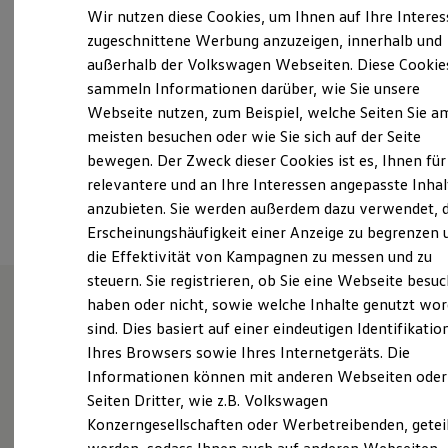
Samstag
09:30
-
13:00
Uhr
Elektrofahrzeugkonzepte
Wir nutzen diese Cookies, um Ihnen auf Ihre Intere
ID. EVERY1
Sonntag
Geschlossen
zugeschnittene Werbung anzuzeigen, innerhalb und
Reichweite
außerhalb der Volkswagen Webseiten. Diese Cookie
Reichweite der ID. Modelle
info@vwclemens.com
Reichweite im Winter
sammeln Informationen darüber, wie Sie unsere
Rekuperation
Webseite nutzen, zum Beispiel, welche Seiten Sie a
Laden
+49 211 4056980
meisten besuchen oder wie Sie sich auf der Seite
Laden unterwegs
Laden Zuhause
bewegen. Der Zweck dieser Cookies ist es, Ihnen für
Ladestationen finden
relevantere und an Ihre Interessen angepasste Inhal
Ansprechpartner
Ladezeitensimulator
anzubieten. Sie werden außerdem dazu verwendet, d
Batterie
Sicherheit
Erscheinungshäufigkeit einer Anzeige zu begrenzen 
Garantie und Lebensdauer
die Effektivität von Kampagnen zu messen und zu
Nachhaltigkeit
steuern. Sie registrieren, ob Sie eine Webseite besuc
Technologie
Kosten und Kauf
haben oder nicht, sowie welche Inhalte genutzt wo
Verbrauchskosten
sind. Dies basiert auf einer eindeutigen Identifikatio
Wie können wir
Kaufoptionen
Ihres Browsers sowie Ihres Internetgeräts. Die
E-Auto-Förderung
Software und Konnektivität
Informationen können mit anderen Webseiten oder
Ihnen weiterhelfen?
Die ID. Software 6
Seiten Dritter, wie z.B. Volkswagen
ID. Software Versionen und Updates
Konzerngesellschaften oder Werbetreibenden, getei
Digitale Extras
Schnittstellen zu Ihrem ID.