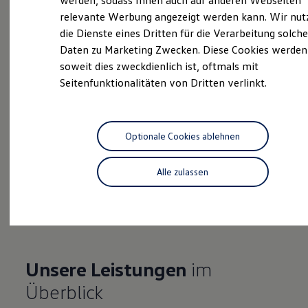
werden, sodass Ihnen auch auf anderen Webseiten
Hybridautos
relevante Werbung angezeigt werden kann. Wir nut
Marke und Erlebnis
die Dienste eines Dritten für die Verarbeitung solche
Volkswagen R und R Experience
Probefahrt vereinbaren
R-Modelle
Daten zu Marketing Zwecken. Diese Cookies werden
R Experience
soweit dies zweckdienlich ist, oftmals mit
Driving Experience
Seitenfunktionalitäten von Dritten verlinkt.
Volkswagen entdecken
Werkbesichtigung
Factory visit
Fahrzeugangebot anfordern
Lifestyle Shop
T-Roc Kollektion
Optionale Cookies ablehnen
Golf Kollektion
ID. Kollektion
Volkswagen Kollektion
Alle zulassen
R-Kollektion
Serviceanfrage stellen
GTI Kollektion
Fußball Drop
we drive football
#wedriveproud
Besitzer und Service
myVolkswagen
Unsere Leistungen
im
Software Updates
Service und Ersatzteile
Überblick
Inspektion und HU/AU
Reparaturen und Checks