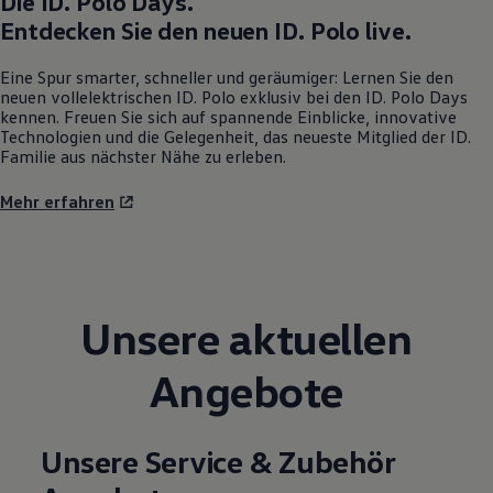
Die
ID. Polo
Days.
Magazin
Entdecken Sie den neuen
ID. Polo
live.
Lifestyle
Transport
Eine Spur smarter, schneller und geräumiger: Lernen Sie den
Familie
neuen vollelektrischen
ID. Polo
exklusiv bei den
ID. Polo
Days
Elektromobilität
kennen. Freuen Sie sich auf spannende Einblicke, innovative
Volkswagen R
Technologien und die Gelegenheit, das neueste Mitglied der ID.
Pannen- und Unfallhilfe
Familie aus nächster Nähe zu erleben.
Volkswagen Kundenbetreuung
Mehr erfahren
Unsere aktuellen
Angebote
Unsere Service & Zubehör