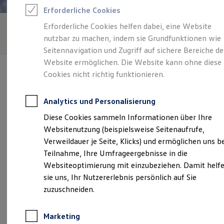
Reifenpakete
Erforderliche Cookies
Leasing
Leasing-Angebote
Erforderliche Cookies helfen dabei, eine Website
Gebrauchtwagen Leasing
nutzbar zu machen, indem sie Grundfunktionen wie
Junge Gebrauchtwagen-Leasing
Elektroauto Leasing
Seitennavigation und Zugriff auf sichere Bereiche de
Kleinwagen-Leasing
Website ermöglichen. Die Website kann ohne diese
Leasing ohne Anzahlung
Cookies nicht richtig funktionieren.
Finanzierung
Autokredit mit Schlussrate
Versicherungen und Garantien
Analytics und Personalisierung
Kfz-Versicherung
Verantwortlich für die Inhalte auf dieser Seite ist die Autohaus
Restschuldversicherungen
Diese Cookies sammeln Informationen über Ihre
Clemens GmbH & Co. KG
(
Impressum & Rechtliches
)
Garantien
Websitenutzung (beispielsweise Seitenaufrufe,
Wartungsverträge
Geschäftskunden
Verweildauer je Seite, Klicks) und ermöglichen uns b
Professional Class bei Volkswagen
Unsere 
Teilnahme, Ihre Umfrageergebnisse in die
Großkunden
Websiteoptimierung mit einzubeziehen. Damit helf
Behörden
Direktkunden
sie uns, Ihr Nutzererlebnis persönlich auf Sie
Sonderfahrzeuge
Tiefenbroicher Weg 12, 40472 Düsseldorf
zuzuschneiden.
Anpfiff zum Gewinn
Elektromobilität
Montag
-
Freitag
07:00
-
18:00
Uhr
Elektroautos
Marketing
ID. Tutorials