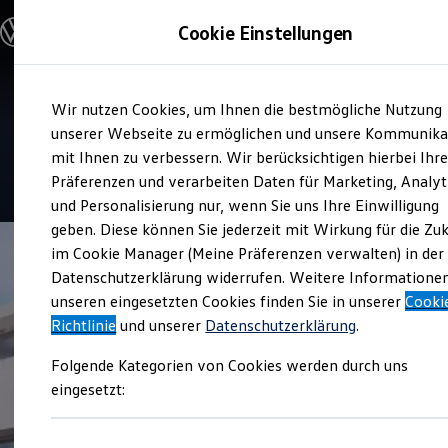
Modelle und Konfigurator
Cookie Einstellungen
Konfigurator
Modelle vergleichen
Konfiguration laden
Zum
Zum
Autosuche
Verkauf und Service
Wir nutzen Cookies, um Ihnen die bestmögliche Nutzung
Hauptinhalt
Footer
Elektroautos
Autohaus Clemens
springen
springen
unserer Webseite zu ermöglichen und unsere Kommunika
ENERGY Sondermodelle
Nutzfahrzeuge
mit Ihnen zu verbessern. Wir berücksichtigen hierbei Ihr
SUV und CUV
4.9
|
132 Bewertungen
Präferenzen und verarbeiten Daten für Marketing, Analyt
Familienautos
und Personalisierung nur, wenn Sie uns Ihre Einwilligung
Kombis
Kompaktwagen
geben. Diese können Sie jederzeit mit Wirkung für die Zu
Sportwagen
im Cookie Manager (Meine Präferenzen verwalten) in der
Schnell verfügbare Fahrzeuge
Angebote und Produkte
Datenschutzerklärung widerrufen. Weitere Informatione
Aktuelle Angebote
unseren eingesetzten Cookies finden Sie in unserer
Cooki
E-Auto-Förderung
Richtlinie
und unserer
Datenschutzerklärung
.
Volkswagen Marktplatz
Die ENERGY Sondermodelle
Folgende Kategorien von Cookies werden durch uns
Junge Gebrauchtwagen und Gebrauchtwagen
Volkswagen Zertifizierte Gebrauchtwagen
eingesetzt:
Elektromobilität bei Gebrauchtwagen
Zubehör- und Serviceangebote
Saisonangebote