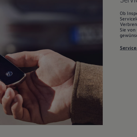
Ob Insp
Servicel
Verbrenn
Sie von 
gewüns
Service