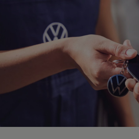
Hybridautos
Marke und Erlebnis
Volkswagen R und R Experience
R-Modelle
R Experience
Driving Experience
Volkswagen entdecken
Werkbesichtigung
Factory visit
Lifestyle Shop
T-Roc Kollektion
Golf Kollektion
ID. Kollektion
Volkswagen Kollektion
R-Kollektion
GTI Kollektion
Fußball Drop
we drive football
#wedriveproud
Besitzer und Service
myVolkswagen
Software Updates
Service und Ersatzteile
Inspektion und HU/AU
Reparaturen und Checks