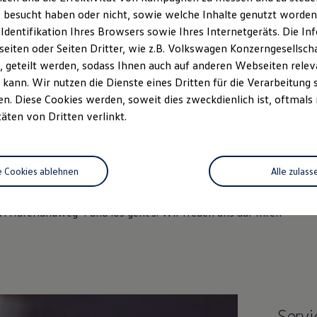
 besucht haben oder nicht, sowie welche Inhalte genutzt worden s
 Identifikation Ihres Browsers sowie Ihres Internetgeräts. Die 
iten oder Seiten Dritter, wie z.B. Volkswagen Konzerngesellsch
 geteilt werden, sodass Ihnen auch auf anderen Webseiten rel
kann. Wir nutzen die Dienste eines Dritten für die Verarbeitung 
. Diese Cookies werden, soweit dies zweckdienlich ist, oftmals
täten von Dritten verlinkt.
erlandweg in Münster
e Cookies ablehnen
Alle zulass
i Haferlandweg 4 und los geht's. Wir freuen uns auf Ihren
Servi