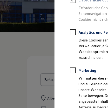
Erforderliche Co
Reifenpakete
Leasing
Erforderliche Coo
Leasing-Angebote
Seitennavigation 
Gebrauchtwagen Leasing
Cookies nicht rich
Junge Gebrauchtwagen-Leasing
Elektroauto Leasing
Kleinwagen-Leasing
Analytics und Pe
Leasing ohne Anzahlung
Finanzierung
Diese Cookies sa
Autokredit mit Schlussrate
Versicherungen und Garantien
Verweildauer je S
Kfz-Versicherung
Websiteoptimierun
Restschuldversicherungen
zuzuschneiden.
Garantien
Wartungsverträge
Geschäftskunden
Marketing
Professional Class bei Volkswagen
Großkunden
Wir nutzen diese 
Behörden
und außerhalb de
Direktkunden
Sonderfahrzeuge
unsere Webseite n
Anpfiff zum Gewinn
Seite bewegen. De
Elektromobilität
Albersloher Weg 275, 48155 Münst
angepasste Inhalt
Elektroautos
ID. Tutorials
Anzeige zu begren