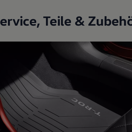
ervice
,
Teile
&
Zubeh