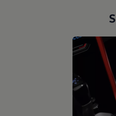
Motorenöl und Flüssigkeiten
Räder und Reifen
S
Pannen- und Unfallhilfe
Economy Service
Volkswagen Teile
Zubehör
Modellspezifisches Zubehör
Schutz und Pflege
Transport
Entertainment und Elektronik
Individualisieren
Wallbox und Ladekabel
Digitale Extras
Dienste für Ihr Modell finden
Volkswagen Apps, Login und Shop
Handy und Fahrzeug verbinden
Updates für Software, Karten und Radio
Über Ihr Auto
Vorgängermodelle
Kundeninformationen
Volkswagen Kundenbetreuung
Warn- und Kontrollleuchten
Assistenzsysteme
Digitale Betriebsanleitung
Live Beratung