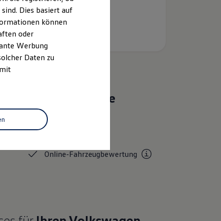
ind. Dies basiert auf
Informationen können
aften oder
evante Werbung
solcher Daten zu
 mit
Das sind unsere
Leistungen
en
Service
Online-Fahrzeugbewertung
ces für
Ihren
Volkswagen