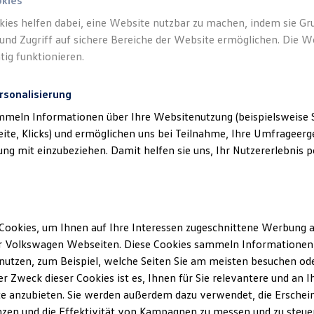
okies
kies helfen dabei, eine Website nutzbar zu machen, indem sie G
Verantwort
und Zugriff auf sichere Bereiche der Website ermöglichen. Die W
KG
(
Impre
tig funktionieren.
rsonalisierung
mmeln Informationen über Ihre Websitenutzung (beispielsweise S
eite, Klicks) und ermöglichen uns bei Teilnahme, Ihre Umfrageerge
g mit einzubeziehen. Damit helfen sie uns, Ihr Nutzererlebnis pe
Cookies, um Ihnen auf Ihre Interessen zugeschnittene Werbung a
Unsere Abteilungen
r Volkswagen Webseiten. Diese Cookies sammeln Informationen 
utzen, zum Beispiel, welche Seiten Sie am meisten besuchen oder
Montag
-
Freitag
07:30
-
17:00
Uhr
r Zweck dieser Cookies ist es, Ihnen für Sie relevantere und an I
Samstag
Geschlossen
er
e anzubieten. Sie werden außerdem dazu verwendet, die Erschein
Sonntag
Geschlossen
zen und die Effektivität von Kampagnen zu messen und zu steuern