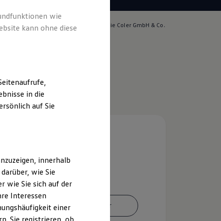
rundfunktionen wie
lich für die Inhalte auf dieser Seite ist die Coler GmbH & Co.
ebsite kann ohne diese
ssum & Rechtliches
)
eitenaufrufe,
bnisse in die
rsönlich auf Sie
nzuzeigen, innerhalb
darüber, wie Sie
 wie Sie sich auf der
hre Interessen
Ansprechpartner
ungshäufigkeit einer
. Sie registrieren, ob