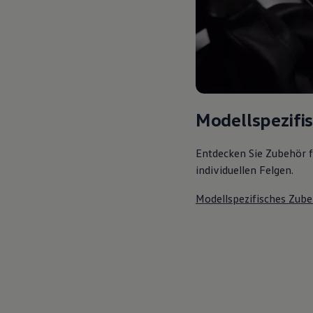
Magazin
Lifestyle
Transport
Familie
Elektromobilität
Volkswagen R
Pannen- und Unfallhilfe
Volkswagen Kundenbetreuung
Modellspezifi
Entdecken Sie Zubehör f
individuellen Felgen.
Modellspezifisches Zube