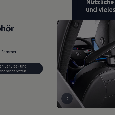
Nützliche
und viele
ehör
en Sommer.
en Service- und
ehörangeboten