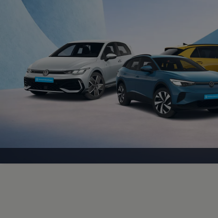
Magazin
Lifestyle
Transport
Familie
Elektromobilität
Volkswagen R
Pannen- und Unfallhilfe
Volkswagen Kundenbetreuung