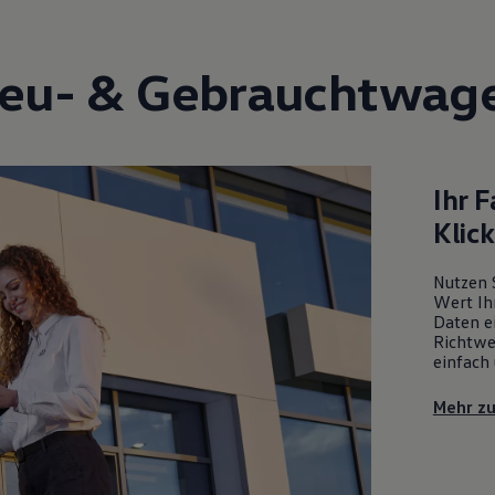
eu- &
Gebrauchtwag
Ihr 
Klic
Nutzen 
Wert Ih
Daten ei
Richtwe
einfach 
Mehr z