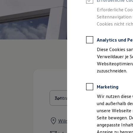
Erforderliche Co
Reifenpakete
Leasing
Erforderliche Coo
Leasing-Angebote
Seitennavigation 
Gebrauchtwagen Leasing
Cookies nicht rich
Junge Gebrauchtwagen-Leasing
Elektroauto Leasing
Kleinwagen-Leasing
Analytics und Pe
Leasing ohne Anzahlung
Finanzierung
Diese Cookies sa
Autokredit mit Schlussrate
Versicherungen und Garantien
Verweildauer je S
Kfz-Versicherung
Websiteoptimierun
Restschuldversicherungen
zuzuschneiden.
Garantien
Wartungsverträge
Geschäftskunden
Marketing
Professional Class bei Volkswagen
Großkunden
Wir nutzen diese 
Behörden
und außerhalb de
Direktkunden
Sonderfahrzeuge
unsere Webseite n
Anpfiff zum Gewinn
Seite bewegen. De
Elektromobilität
Wilmsstraße 120, 14624 Dallgow
angepasste Inhalt
Elektroautos
ID. Tutorials
Anzeige zu begren