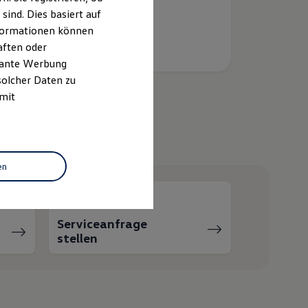
ind. Dies basiert auf
Informationen können
aften oder
evante Werbung
solcher Daten zu
 mit
helfen?
en
Serviceanfrage
stellen