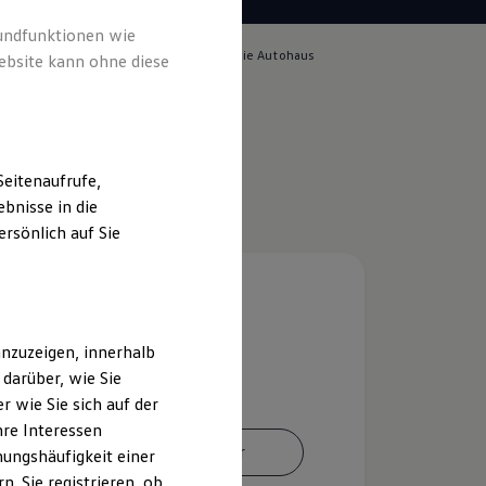
rundfunktionen wie
lich für die Inhalte auf dieser Seite ist die Autohaus
ebsite kann ohne diese
GmbH
(
Impressum & Rechtliches
)
eitenaufrufe,
bnisse in die
rsönlich auf Sie
nzuzeigen, innerhalb
darüber, wie Sie
 wie Sie sich auf der
hre Interessen
Ansprechpartner
ungshäufigkeit einer
. Sie registrieren, ob