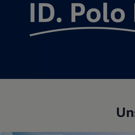
Motorenöl und Flüssigkeiten
Räder und Reifen
Pannen- und Unfallhilfe
Economy Service
Volkswagen Teile
Zubehör
Modellspezifisches Zubehör
Schutz und Pflege
Transport
Entertainment und Elektronik
Individualisieren
Wallbox und Ladekabel
Digitale Extras
Dienste für Ihr Modell finden
Volkswagen Apps, Login und Shop
Handy und Fahrzeug verbinden
Updates für Software, Karten und Radio
Über Ihr Auto
Vorgängermodelle
Un
Kundeninformationen
Volkswagen Kundenbetreuung
Warn- und Kontrollleuchten
Assistenzsysteme
Digitale Betriebsanleitung
Live Beratung