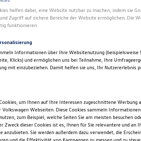
okies
kies helfen dabei, eine Website nutzbar zu machen, indem sie G
Verantwort
und Zugriff auf sichere Bereiche der Website ermöglichen. Die W
Dallgow 
tig funktionieren.
rsonalisierung
mmeln Informationen über Ihre Websitenutzung (beispielsweise S
eite, Klicks) und ermöglichen uns bei Teilnahme, Ihre Umfrageerge
g mit einzubeziehen. Damit helfen sie uns, Ihr Nutzererlebnis pe
Cookies, um Ihnen auf Ihre Interessen zugeschnittene Werbung a
Unsere Abteilungen
r Volkswagen Webseiten. Diese Cookies sammeln Informationen 
utzen, zum Beispiel, welche Seiten Sie am meisten besuchen oder
Montag
-
Freitag
07:00
-
18:00
Uhr
r Zweck dieser Cookies ist es, Ihnen für Sie relevantere und an I
Samstag
09:00
-
13:00
Uhr
e anzubieten. Sie werden außerdem dazu verwendet, die Erschein
Sonntag
Geschlossen
zen und die Effektivität von Kampagnen zu messen und zu steuern