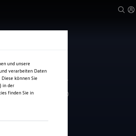
hen und unsere
und Service
 und verarbeiten Daten
ohaus Dallgow
. Diese können Sie
 in der
es finden Sie in
4.5
|
224 Bewertungen