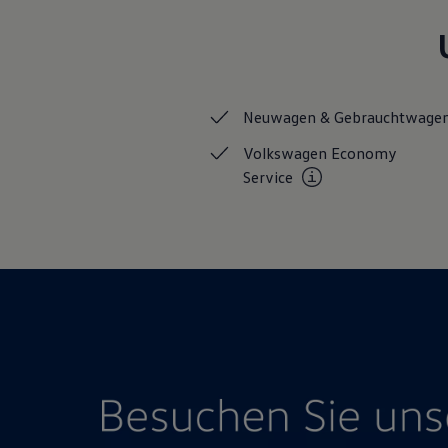
Hybridautos
Marke und Erlebnis
Volkswagen R und R Experience
R-Modelle
R Experience
Driving Experience
Neuwagen &
Gebrauchtwage
Volkswagen entdecken
Werkbesichtigung
Volkswagen Economy
Factory visit
Lifestyle Shop
Service
T-Roc Kollektion
Golf Kollektion
ID. Kollektion
Volkswagen Kollektion
R-Kollektion
GTI Kollektion
Fußball Drop
we drive football
#wedriveproud
Besitzer und Service
myVolkswagen
Software Updates
Service und Ersatzteile
Inspektion und HU/AU
Reparaturen und Checks