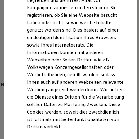
begrenzen und die Effektivität von
Hybridautos
Kampagnen zu messen und zu steuern. Sie
Marke und Erlebnis
registrieren, ob Sie eine Webseite besucht
Volkswagen R und R Experience
R-Modelle
haben oder nicht, sowie welche Inhalte
R Experience
Ihre Ansprechpartner
bei
genutzt worden sind. Dies basiert auf einer
Driving Experience
eindeutigen Identifikation Ihres Browsers
Volkswagen entdecken
Autohaus Dürkop Stralsund
Werkbesichtigung
sowie Ihres Internetgeräts. Die
Factory visit
Informationen können mit anderen
Lifestyle Shop
E-Mail schreiben
Webseiten oder Seiten Dritter, wie z.B.
T-Roc Kollektion
Golf Kollektion
Volkswagen Konzerngesellschaften oder
+49 3831 26150
ID. Kollektion
Werbetreibenden, geteilt werden, sodass
Volkswagen Kollektion
Ihnen auch auf anderen Webseiten relevante
R-Kollektion
Neuwagenverkauf
Verkauf
GTI Kollektion
Werbung angezeigt werden kann. Wir nutzen
Fußball Drop
die Dienste eines Dritten für die Verarbeitung
we drive football
solcher Daten zu Marketing Zwecken. Diese
#wedriveproud
Besitzer und Service
Cookies werden, soweit dies zweckdienlich
myVolkswagen
ist, oftmals mit Seitenfunktionalitäten von
Software Updates
Dritten verlinkt.
Service und Ersatzteile
Inspektion und HU/AU
Reparaturen und Checks