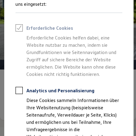
Reifenpakete
uns eingesetzt:
Leasing
Leasing-Angebote
Gebrauchtwagen Leasing
Junge Gebrauchtwagen-Leasing
Erforderliche Cookies
Elektroauto Leasing
Kleinwagen-Leasing
Erforderliche Cookies helfen dabei, eine
Leasing ohne Anzahlung
Website nutzbar zu machen, indem sie
Finanzierung
Autokredit mit Schlussrate
Grundfunktionen wie Seitennavigation und
Versicherungen und Garantien
Zugriff auf sichere Bereiche der Website
Kfz-Versicherung
ermöglichen. Die Website kann ohne diese
Restschuldversicherungen
Garantien
Cookies nicht richtig funktionieren.
Mobilität,
so individuell wie Sie
Wartungsverträge
Geschäftskunden
Professional Class bei Volkswagen
Analytics und Personalisierung
Jetzt mit bis zu 15 % Nachlass
auf Ihren Neuwagen
Großkunden
Diese Cookies sammeln Informationen über
Behörden
Direktkunden
Details ansehen
Ihre Websitenutzung (beispielsweise
Sonderfahrzeuge
Seitenaufrufe, Verweildauer je Seite, Klicks)
Anpfiff zum Gewinn
und ermöglichen uns bei Teilnahme, Ihre
Elektromobilität
Elektroautos
Umfrageergebnisse in die
ID. Tutorials