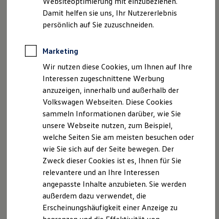
Websiteoptimierung mit einzubeziehen.
Elektrofahrzeugkonzepte
Damit helfen sie uns, Ihr Nutzererlebnis
ID. EVERY1
Ihre
nächsten
Reichweite
persönlich auf Sie zuzuschneiden.
Reichweite der ID. Modelle
Reichweite im Winter
Schritte
Rekuperation
Marketing
Laden
Wir nutzen diese Cookies, um Ihnen auf Ihre
Laden unterwegs
Laden Zuhause
Interessen zugeschnittene Werbung
Ladestationen finden
anzuzeigen, innerhalb und außerhalb der
Ladezeitensimulator
Probefahrt vereinbaren
Volkswagen Webseiten. Diese Cookies
Batterie
Sicherheit
sammeln Informationen darüber, wie Sie
Garantie und Lebensdauer
unsere Webseite nutzen, zum Beispiel,
Nachhaltigkeit
welche Seiten Sie am meisten besuchen oder
Technologie
Kosten und Kauf
wie Sie sich auf der Seite bewegen. Der
Fahrzeugangebot anfordern
Verbrauchskosten
Zweck dieser Cookies ist es, Ihnen für Sie
Kaufoptionen
relevantere und an Ihre Interessen
E-Auto-Förderung
Software und Konnektivität
angepasste Inhalte anzubieten. Sie werden
Die ID. Software 6
außerdem dazu verwendet, die
ID. Software Versionen und Updates
Erscheinungshäufigkeit einer Anzeige zu
Digitale Extras
Serviceanfrage stellen
Schnittstellen zu Ihrem ID.