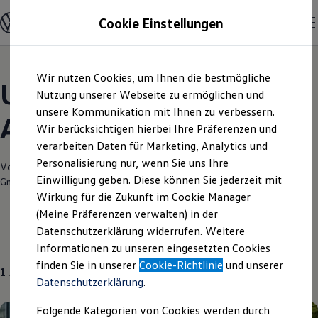
Modelle und Konfigurator
Cookie Einstellungen
Konfigurator
Modelle vergleichen
Konfiguration laden
Zum
Zum
Autosuche
Wir nutzen Cookies, um Ihnen die bestmögliche
Hauptinhalt
Footer
Elektroautos
Unsere aktuellen
springen
springen
Nutzung unserer Webseite zu ermöglichen und
ENERGY Sondermodelle
Nutzfahrzeuge
unsere Kommunikation mit Ihnen zu verbessern.
Angebote und mehr
SUV und CUV
Wir berücksichtigen hierbei Ihre Präferenzen und
Familienautos
verarbeiten Daten für Marketing, Analytics und
Kombis
Kompaktwagen
Personalisierung nur, wenn Sie uns Ihre
Verantwortlich für die Inhalte auf dieser Seite ist die Autohaus Dürkop
Sportwagen
Einwilligung geben. Diese können Sie jederzeit mit
GmbH
(
Impressum & Rechtliches
)
Schnell verfügbare Fahrzeuge
Angebote und Produkte
Wirkung für die Zukunft im Cookie Manager
Aktuelle Angebote
(Meine Präferenzen verwalten) in der
E-Auto-Förderung
Datenschutzerklärung widerrufen. Weitere
Volkswagen Marktplatz
Neuwagen
Informationen zu unseren eingesetzten Cookies
Die ENERGY Sondermodelle
Junge Gebrauchtwagen und Gebrauchtwagen
finden Sie in unserer
Cookie-Richtlinie
und unserer
1
Angebot
Volkswagen Zertifizierte Gebrauchtwagen
Datenschutzerklärung
.
Elektromobilität bei Gebrauchtwagen
Zubehör- und Serviceangebote
Folgende Kategorien von Cookies werden durch
Saisonangebote