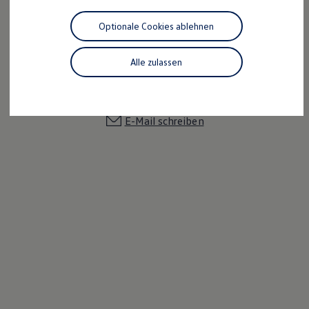
Motorenöl und Flüssigkeiten
Räder und Reifen
Optionale Cookies ablehnen
Pannen- und Unfallhilfe
Economy Service
Uwe Brückner
Volkswagen Teile
Alle zulassen
Verkaufsleiter
Zubehör
Modellspezifisches Zubehör
03831/26 15-22
Schutz und Pflege
Transport
E-Mail schreiben
Entertainment und Elektronik
Individualisieren
Wallbox und Ladekabel
Digitale Extras
Dienste für Ihr Modell finden
Volkswagen Apps, Login und Shop
Handy und Fahrzeug verbinden
Updates für Software, Karten und Radio
Über Ihr Auto
Vorgängermodelle
Kundeninformationen
Volkswagen Kundenbetreuung
Warn- und Kontrollleuchten
Assistenzsysteme
Digitale Betriebsanleitung
Live Beratung