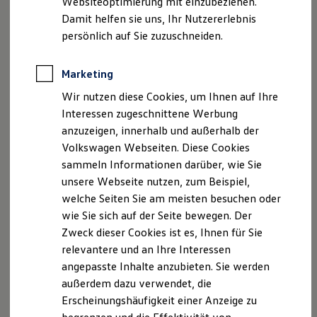
Websiteoptimierung mit einzubeziehen.
Elektrofahrzeugkonzepte
Damit helfen sie uns, Ihr Nutzererlebnis
ID. EVERY1
Sitz: Buxtehude
Reichweite
persönlich auf Sie zuzuschneiden.
Handelsregister: Tostedt, HRB 121564
Reichweite der ID. Modelle
Reichweite im Winter
Geschäftsführer: Tom Eberstein
Rekuperation
Marketing
Laden
Angaben nach § 3 DL-InfoV:
Wir nutzen diese Cookies, um Ihnen auf Ihre
Laden unterwegs
Angaben nach § 3 DL-InfoV;
Laden Zuhause
Interessen zugeschnittene Werbung
Ladestationen finden
Schiedsstelle des Kfz.-Handwerks Stade
anzuzeigen, innerhalb und außerhalb der
Ladezeitensimulator
Friedenstr. 6
Volkswagen Webseiten. Diese Cookies
Batterie
21335 Lüneburg
Sicherheit
sammeln Informationen darüber, wie Sie
Garantie und Lebensdauer
Telefon: 04131/712-136
unsere Webseite nutzen, zum Beispiel,
Nachhaltigkeit
Fax: 04131/712-213
welche Seiten Sie am meisten besuchen oder
Technologie
E-mail:
Kosten und Kauf
klepper@hwk-bls.de
wie Sie sich auf der Seite bewegen. Der
Verbrauchskosten
Zweck dieser Cookies ist es, Ihnen für Sie
Kaufoptionen
Weitere Informationen zu den Kfz-Schiedsstellen,
relevantere und an Ihre Interessen
E-Auto-Förderung
insbesondere zu Verfahren und Voraussetzungen zum
Software und Konnektivität
angepasste Inhalte anzubieten. Sie werden
Die ID. Software 6
Zugang können auch der Internetadresse
außerdem dazu verwendet, die
ID. Software Versionen und Updates
www.kfz-schiedsstellen.de
entnommen werden
Erscheinungshäufigkeit einer Anzeige zu
Digitale Extras
Schnittstellen zu Ihrem ID.