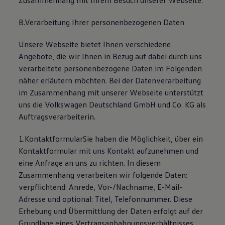
Zusammenhang mit Ihrem Besuch unserer Webseite.
Magazin
Lifestyle
B.Verarbeitung Ihrer personenbezogenen Daten
Transport
Familie
Unsere Webseite bietet Ihnen verschiedene
Elektromobilität
Volkswagen R
Angebote, die wir Ihnen in Bezug auf dabei durch uns
Pannen- und Unfallhilfe
verarbeitete personenbezogene Daten im Folgenden
Volkswagen Kundenbetreuung
näher erläutern möchten. Bei der Datenverarbeitung
im Zusammenhang mit unserer Webseite unterstützt
uns die Volkswagen Deutschland GmbH und Co. KG als
Auftragsverarbeiterin.
1.KontaktformularSie haben die Möglichkeit, über ein
Kontaktformular mit uns Kontakt aufzunehmen und
eine Anfrage an uns zu richten. In diesem
Zusammenhang verarbeiten wir folgende Daten:
verpflichtend: Anrede, Vor-/Nachname, E-Mail-
Adresse und optional: Titel, Telefonnummer. Diese
Erhebung und Übermittlung der Daten erfolgt auf der
Grundlage eines Vertragsanbahnungsverhältnisses