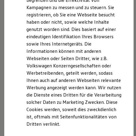
begrenzen und die Effektivität von
Hinweis gemäß § 36
Hybridautos
Kampagnen zu messen und zu steuern. Sie
Marke und Erlebnis
Verbraucherstreitbeilegungsgesetz (VSBG)
registrieren, ob Sie eine Webseite besucht
Volkswagen R und R Experience
Der Verkäufer/Auftragnehmer wird nicht an einem
R-Modelle
haben oder nicht, sowie welche Inhalte
Streitbeilegungsverfahren vor einer
R Experience
genutzt worden sind. Dies basiert auf einer
Driving Experience
Verbraucherschlichtungsstelle im Sinne des VSBG
eindeutigen Identifikation Ihres Browsers
Volkswagen entdecken
teilnehmen und ist hierzu auch nicht verpflichtet.
Werkbesichtigung
sowie Ihres Internetgeräts. Die
Factory visit
Informationen können mit anderen
Versicherungsvertreter nach § 34d
Lifestyle Shop
Webseiten oder Seiten Dritter, wie z.B.
T-Roc Kollektion
Golf Kollektion
Volkswagen Konzerngesellschaften oder
Wir sind als Versicherungsvertreter nach § 34d Abs. 7
ID. Kollektion
Werbetreibenden, geteilt werden, sodass
Nr. 1 Gewerbeordnung als Versicherungsvertreter
Volkswagen Kollektion
Ihnen auch auf anderen Webseiten relevante
R-Kollektion
ausschließlich über die Volkswagen
GTI Kollektion
Werbung angezeigt werden kann. Wir nutzen
Versicherungsdienst GmbH tätig und bei der
Fußball Drop
die Dienste eines Dritten für die Verarbeitung
Industrie- und Handelskammer Stade, Am
we drive football
solcher Daten zu Marketing Zwecken. Diese
#wedriveproud
Schäferstieg 2, 21680 gemeldet. Eingetragen sind wir
Besitzer und Service
Cookies werden, soweit dies zweckdienlich
im Vermittlerregister unter der Nummer 303030 und
myVolkswagen
ist, oftmals mit Seitenfunktionalitäten von
010035. Überprüfen können Sie das im Internet unter
Software Updates
Dritten verlinkt.
Service und Ersatzteile
www.vermittlerregister.info
<[Link 1]> oder beim
Inspektion und HU/AU
Vermittlerregister, Deutscher Industrie- und
Reparaturen und Checks