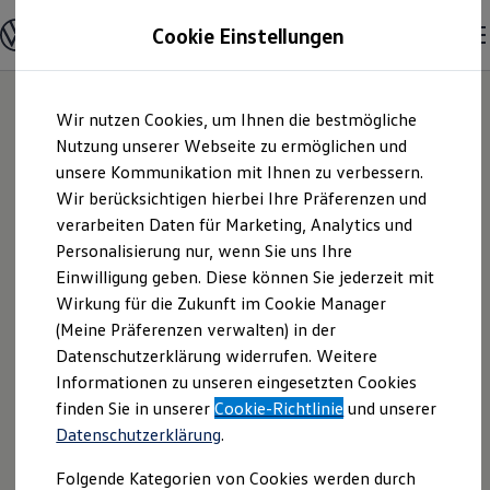
Modelle und Konfigurator
Cookie Einstellungen
Konfigurator
Modelle vergleichen
Konfiguration laden
Zum
Zum
Autosuche
Wir nutzen Cookies, um Ihnen die bestmögliche
Hauptinhalt
Footer
Elektroautos
springen
springen
Nutzung unserer Webseite zu ermöglichen und
ENERGY Sondermodelle
Nutzfahrzeuge
unsere Kommunikation mit Ihnen zu verbessern.
Autohaus Eberstein
SUV und CUV
Wir berücksichtigen hierbei Ihre Präferenzen und
Familienautos
verarbeiten Daten für Marketing, Analytics und
Kombis
GmbH | Impressum
Kompaktwagen
Personalisierung nur, wenn Sie uns Ihre
Sportwagen
Einwilligung geben. Diese können Sie jederzeit mit
& Rechtliches
Schnell verfügbare Fahrzeuge
Angebote und Produkte
Wirkung für die Zukunft im Cookie Manager
Aktuelle Angebote
(Meine Präferenzen verwalten) in der
E-Auto-Förderung
Hier finden Sie Informationen über uns
Datenschutzerklärung widerrufen. Weitere
Volkswagen Marktplatz
Informationen zu unseren eingesetzten Cookies
Die ENERGY Sondermodelle
(Autohaus Eberstein GmbH) als
Junge Gebrauchtwagen und Gebrauchtwagen
finden Sie in unserer
Cookie-Richtlinie
und unserer
verantwortlichen Anbieter von Inhalten
Volkswagen Zertifizierte Gebrauchtwagen
Datenschutzerklärung
.
und Angeboten, die auf dieser Website
Elektromobilität bei Gebrauchtwagen
Zubehör- und Serviceangebote
speziell aufgeführt sind.
Folgende Kategorien von Cookies werden durch
Saisonangebote