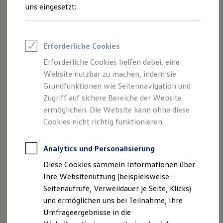
Reifenpakete
uns eingesetzt:
Leasing
Leasing-Angebote
Gebrauchtwagen Leasing
Junge Gebrauchtwagen-Leasing
Impressum
Erforderliche Cookies
Elektroauto Leasing
Kleinwagen-Leasing
Erforderliche Cookies helfen dabei, eine
Datenschutzerklärung
Leasing ohne Anzahlung
Website nutzbar zu machen, indem sie
Finanzierung
Nutzung von Terminbuchung Online
Autokredit mit Schlussrate
Grundfunktionen wie Seitennavigation und
Versicherungen und Garantien
Zugriff auf sichere Bereiche der Website
Kfz-Versicherung
ermöglichen. Die Website kann ohne diese
Restschuldversicherungen
Garantien
Cookies nicht richtig funktionieren.
Impressum
Wartungsverträge
Geschäftskunden
Professional Class bei Volkswagen
Analytics und Personalisierung
Autohaus Eberstein GmbH
Großkunden
Zum Fruchthof 3
Diese Cookies sammeln Informationen über
Behörden
21614 Buxtehude
Direktkunden
Ihre Websitenutzung (beispielsweise
Sonderfahrzeuge
Seitenaufrufe, Verweildauer je Seite, Klicks)
Anpfiff zum Gewinn
Telefon: +49 (0) 4161 7087-0
und ermöglichen uns bei Teilnahme, Ihre
Elektromobilität
Fax: +49 (0) 4161 820-86
Elektroautos
Umfrageergebnisse in die
ID. Tutorials
E-Mail:
Info-vw@autohaus-eberstein.de