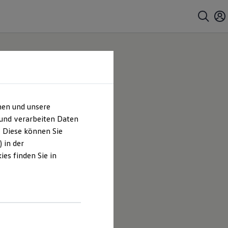
hen und unsere
 und verarbeiten Daten
. Diese können Sie
 in der
es finden Sie in