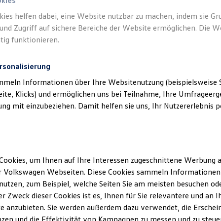
okies
kies helfen dabei, eine Website nutzbar zu machen, indem sie G
und Zugriff auf sichere Bereiche der Website ermöglichen. Die W
tig funktionieren.
rsonalisierung
mmeln Informationen über Ihre Websitenutzung (beispielsweise S
eite, Klicks) und ermöglichen uns bei Teilnahme, Ihre Umfrageerge
g mit einzubeziehen. Damit helfen sie uns, Ihr Nutzererlebnis pe
Cookies, um Ihnen auf Ihre Interessen zugeschnittene Werbung a
r Volkswagen Webseiten. Diese Cookies sammeln Informationen 
utzen, zum Beispiel, welche Seiten Sie am meisten besuchen oder
r Zweck dieser Cookies ist es, Ihnen für Sie relevantere und an I
e anzubieten. Sie werden außerdem dazu verwendet, die Erschein
zen und die Effektivität von Kampagnen zu messen und zu steuern