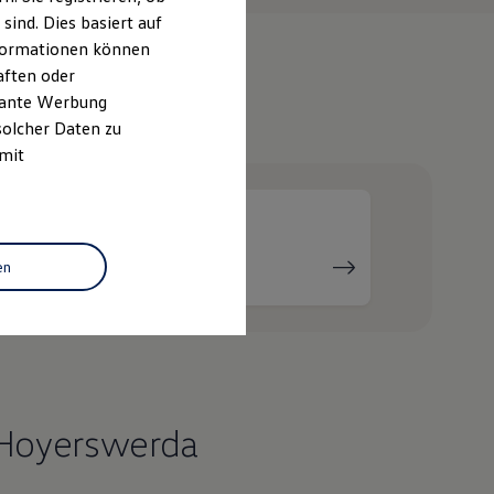
ind. Dies basiert auf
Informationen können
aften oder
evante Werbung
e
solcher Daten zu
 mit
Serviceanfrage
en
stellen
 Hoyerswerda