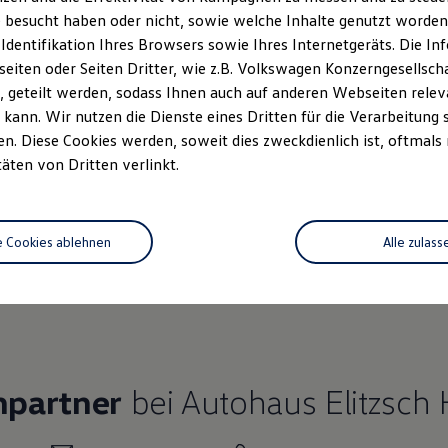
 besucht haben oder nicht, sowie welche Inhalte genutzt worden s
 Identifikation Ihres Browsers sowie Ihres Internetgeräts. Die 
iten oder Seiten Dritter, wie z.B. Volkswagen Konzerngesellsch
 geteilt werden, sodass Ihnen auch auf anderen Webseiten rel
Ihre
nächsten Schritt
kann. Wir nutzen die Dienste eines Dritten für die Verarbeitung 
. Diese Cookies werden, soweit dies zweckdienlich ist, oftmals
täten von Dritten verlinkt.
rzeugangebot
e Cookies ablehnen
Alle zulass
Servicetermin buchen
rdern
hpartner
bei Autohaus Elitzsch