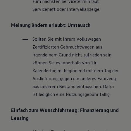
zum nächsten Servicetermin laut
Magazin
Serviceheft oder Intervallanzeige.
Lifestyle
Transport
Familie
Meinung ändern erlaubt: Umtausch
Elektromobilität
Volkswagen R
Pannen- und Unfallhilfe
Sollten Sie mit Ihrem
Volkswagen
Volkswagen Kundenbetreuung
Zertifizierten
Gebrauchtwagen
aus
irgendeinem Grund nicht zufrieden sein,
können Sie es innerhalb von 14
Kalendertagen, beginnend mit dem Tag der
Auslieferung, gegen ein anderes Fahrzeug
aus unserem Bestand eintauschen. Dafür
ist lediglich eine Nutzungsgebühr fällig.
Einfach zum Wunschfahrzeug: Finanzierung und
Leasing