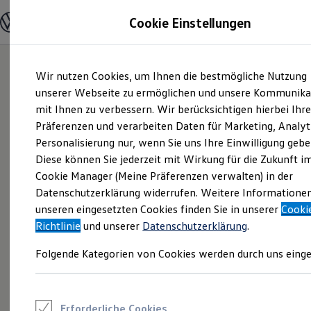
Modelle und Konfigurator
Cookie Einstellungen
Konfigurator
Modelle vergleichen
Konfiguration laden
Zum
Zum
Autosuche
Wir nutzen Cookies, um Ihnen die bestmögliche Nutzung
Hauptinhalt
Footer
Elektroautos
springen
springen
unserer Webseite zu ermöglichen und unsere Kommunika
ENERGY Sondermodelle
Nutzfahrzeuge
mit Ihnen zu verbessern. Wir berücksichtigen hierbei Ihr
SUV und CUV
Präferenzen und verarbeiten Daten für Marketing, Analyt
Familienautos
Personalisierung nur, wenn Sie uns Ihre Einwilligung gebe
Kombis
Kompaktwagen
Diese können Sie jederzeit mit Wirkung für die Zukunft i
Sportwagen
Cookie Manager (Meine Präferenzen verwalten) in der
Schnell verfügbare Fahrzeuge
Angebote und Produkte
Datenschutzerklärung widerrufen. Weitere Informatione
Aktuelle Angebote
unseren eingesetzten Cookies finden Sie in unserer
Cooki
E-Auto-Förderung
Richtlinie
und unserer
Datenschutzerklärung
.
Volkswagen Marktplatz
Die ENERGY Sondermodelle
Folgende Kategorien von Cookies werden durch uns einge
Junge Gebrauchtwagen und Gebrauchtwagen
Volkswagen Zertifizierte Gebrauchtwagen
Elektromobilität bei Gebrauchtwagen
Zubehör- und Serviceangebote
Saisonangebote
Erforderliche Cookies