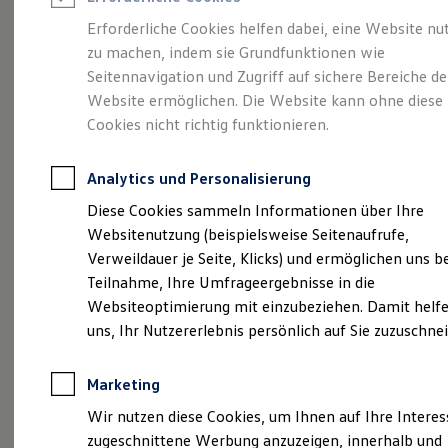
Reifenpakete
Leasing
Erforderliche Cookies helfen dabei, eine Website nu
Leasing-Angebote
zu machen, indem sie Grundfunktionen wie
Gepflegt, geprüft und
Gebrauchtwagen Leasing
Seitennavigation und Zugriff auf sichere Bereiche de
Junge Gebrauchtwagen-Leasing
Elektroauto Leasing
Website ermöglichen. Die Website kann ohne diese
für gut befunden.
Kleinwagen-Leasing
Cookies nicht richtig funktionieren.
Leasing ohne Anzahlung
Volkswagen
Finanzierung
Autokredit mit Schlussrate
Analytics und Personalisierung
Versicherungen und Garantien
Zertifizierte
Kfz-Versicherung
Diese Cookies sammeln Informationen über Ihre
Restschuldversicherungen
Websitenutzung (beispielsweise Seitenaufrufe,
Garantien
Gebrauchtwagen.
Verweildauer je Seite, Klicks) und ermöglichen uns b
Wartungsverträge
Geschäftskunden
Teilnahme, Ihre Umfrageergebnisse in die
Professional Class bei Volkswagen
Websiteoptimierung mit einzubeziehen. Damit helfe
Großkunden
uns, Ihr Nutzererlebnis persönlich auf Sie zuzuschne
Behörden
Direktkunden
Sonderfahrzeuge
Marketing
Anpfiff zum Gewinn
Elektromobilität
Wir nutzen diese Cookies, um Ihnen auf Ihre Intere
Elektroautos
zugeschnittene Werbung anzuzeigen, innerhalb und
ID. Tutorials