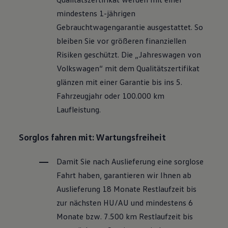
Motorenöl und Flüssigkeiten
mindestens 1-jährigen
Räder und Reifen
Pannen- und Unfallhilfe
Gebrauchtwagengarantie ausgestattet. So
Economy Service
bleiben Sie vor größeren finanziellen
Volkswagen Teile
Zubehör
Risiken geschützt. Die „Jahreswagen von
Modellspezifisches Zubehör
Volkswagen
“ mit dem Qualitätszertifikat
Schutz und Pflege
Transport
glänzen mit einer Garantie bis ins 5.
Entertainment und Elektronik
Fahrzeugjahr oder 100.000 km
Individualisieren
Wallbox und Ladekabel
Laufleistung.
Digitale Extras
Dienste für Ihr Modell finden
Volkswagen Apps, Login und Shop
Sorglos fahren mit: Wartungsfreiheit
Handy und Fahrzeug verbinden
Updates für Software, Karten und Radio
Damit Sie nach Auslieferung eine sorglose
Über Ihr Auto
Vorgängermodelle
Fahrt haben, garantieren wir Ihnen ab
Kundeninformationen
Auslieferung 18 Monate Restlaufzeit bis
Volkswagen Kundenbetreuung
Warn- und Kontrollleuchten
zur nächsten
HU/AU
und mindestens 6
Assistenzsysteme
Monate bzw. 7.500 km Restlaufzeit bis
Digitale Betriebsanleitung
Live Beratung