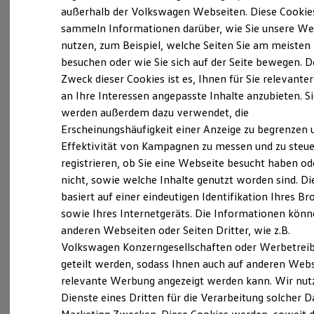
Elektrofahrzeugkonzepte
außerhalb der Volkswagen Webseiten. Diese Cookie
ID. EVERY1
sammeln Informationen darüber, wie Sie unsere We
Reichweite
nutzen, zum Beispiel, welche Seiten Sie am meisten
Reichweite der ID. Modelle
(
Impressum & Rechtliches
)
Reichweite im Winter
besuchen oder wie Sie sich auf der Seite bewegen. D
Rekuperation
Zweck dieser Cookies ist es, Ihnen für Sie relevante
Laden
an Ihre Interessen angepasste Inhalte anzubieten. S
Laden unterwegs
Laden Zuhause
werden außerdem dazu verwendet, die
Ladestationen finden
Erscheinungshäufigkeit einer Anzeige zu begrenzen 
Ladezeitensimulator
Ganz selbstverständlich.
Das
Effektivität von Kampagnen zu messen und zu steue
Batterie
Sicherheit
Gebrauchtwagen
-
registrieren, ob Sie eine Webseite besucht haben od
Garantie und Lebensdauer
nicht, sowie welche Inhalte genutzt worden sind. Di
Leistungsversprechen.
Nachhaltigkeit
basiert auf einer eindeutigen Identifikation Ihres B
Technologie
Kosten und Kauf
sowie Ihres Internetgeräts. Die Informationen kön
Verbrauchskosten
Rundum sicher: der 360°
Gebrauchtwagen
-
anderen Webseiten oder Seiten Dritter, wie z.B.
Kaufoptionen
Check
Volkswagen Konzerngesellschaften oder Werbetrei
E-Auto-Förderung
Software und Konnektivität
geteilt werden, sodass Ihnen auch auf anderen Web
Die ID. Software 6
Bevor ein
Volkswagen
Zertifizierter
relevante Werbung angezeigt werden kann. Wir nut
ID. Software Versionen und Updates
Gebrauchtwagen
an unsere Kunden
Dienste eines Dritten für die Verarbeitung solcher D
Digitale Extras
Schnittstellen zu Ihrem ID.
übergeben wird, prüfen wir den Zustand