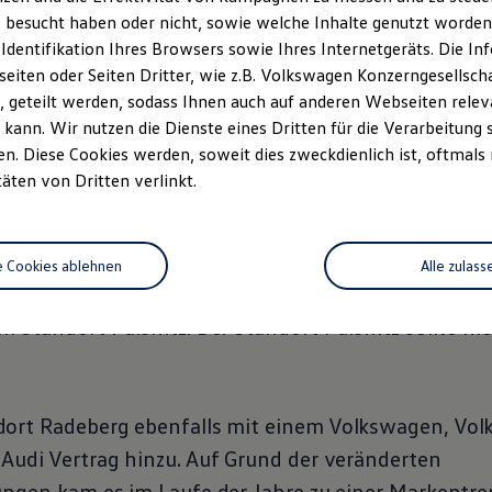
 besucht haben oder nicht, sowie welche Inhalte genutzt worden s
aus.
 Identifikation Ihres Browsers sowie Ihres Internetgeräts. Die 
iten oder Seiten Dritter, wie z.B. Volkswagen Konzerngesellsch
1976 mit Reparatur von Kleintransportern zu beginn
 geteilt werden, sodass Ihnen auch auf anderen Webseiten rel
kann. Wir nutzen die Dienste eines Dritten für die Verarbeitung 
. Diese Cookies werden, soweit dies zweckdienlich ist, oftmals
 der vorhandene Platz nicht ausreichte, wurde 197
täten von Dritten verlinkt.
ndstücks und dem Bau einer Reparaturhalle begonn
 musste sich die Familie Franke mit Ihren Mitarbei
e Cookies ablehnen
Alle zulass
 kam es 1990 zum Abschluss eines
Volkswagen
und A
 Standort Pulsnitz. Der Standort Pulsnitz sollte nic
ort Radeberg ebenfalls mit einem
Volkswagen
,
Vol
Audi Vertrag hinzu. Auf Grund der veränderten
ungen kam es im Laufe der Jahre zu einer Markent