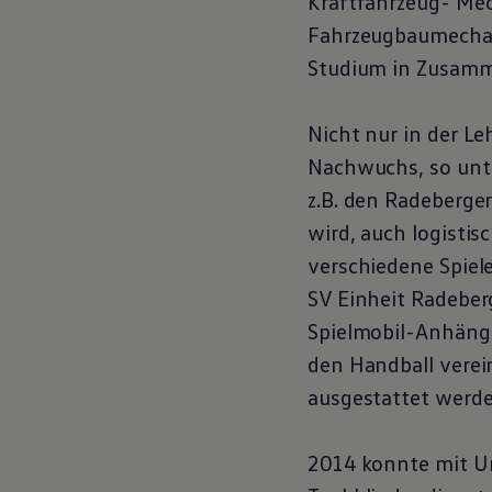
Kraftfahrzeug- Mech
Motorenöl und Flüssigkeiten
Fahrzeugbaumechani
Räder und Reifen
Pannen- und Unfallhilfe
Studium in Zusamme
Economy Service
Volkswagen Teile
Zubehör
Nicht nur in der L
Modellspezifisches Zubehör
Schutz und Pflege
Nachwuchs, so unte
Transport
Entertainment und Elektronik
z.B. den Radeberger
Individualisieren
wird, auch logistis
Wallbox und Ladekabel
Digitale Extras
verschiedene Spiel
Dienste für Ihr Modell finden
Volkswagen Apps, Login und Shop
SV Einheit Radeber
Handy und Fahrzeug verbinden
Spielmobil-Anhänger
Updates für Software, Karten und Radio
Über Ihr Auto
den Handball verein
Vorgängermodelle
Kundeninformationen
ausgestattet werde
Volkswagen Kundenbetreuung
Warn- und Kontrollleuchten
Assistenzsysteme
2014 konnte mit U
Digitale Betriebsanleitung
Live Beratung