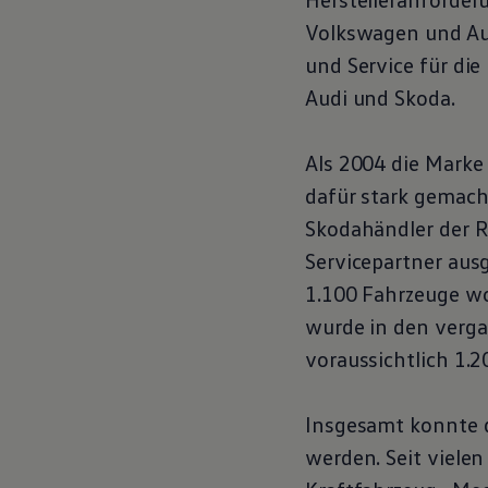
Hybridautos
Volkswagen
und Au
Marke und Erlebnis
Volkswagen R und R Experience
und
Service
für die
R-Modelle
R Experience
Audi und Skoda.
Driving Experience
Volkswagen entdecken
Werkbesichtigung
Als 2004 die Marke
Factory visit
Lifestyle Shop
dafür stark gemach
T-Roc Kollektion
Skodahändler der R
Golf Kollektion
ID. Kollektion
Servicepartner aus
Volkswagen Kollektion
R-Kollektion
1.100 Fahrzeuge 
GTI Kollektion
wurde in den verga
Fußball Drop
we drive football
voraussichtlich 1.
#wedriveproud
Besitzer und Service
myVolkswagen
Insgesamt konnte d
Software Updates
Service und Ersatzteile
werden. Seit viele
Inspektion und HU/AU
Reparaturen und Checks