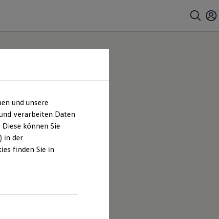
hen und unsere
 und verarbeiten Daten
. Diese können Sie
 in der
es finden Sie in