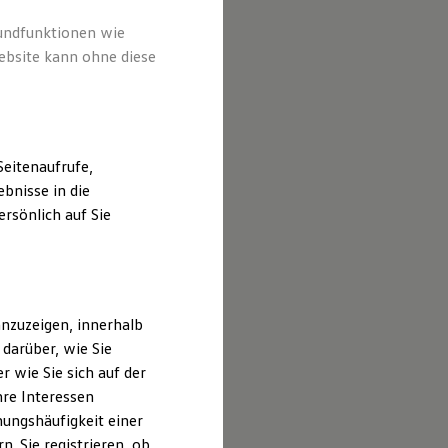
rundfunktionen wie
ebsite kann ohne diese
eitenaufrufe,
bnisse in die
rsönlich auf Sie
nzuzeigen, innerhalb
darüber, wie Sie
 wie Sie sich auf der
hre Interessen
ungshäufigkeit einer
icke der Firma und
. Sie registrieren, ob