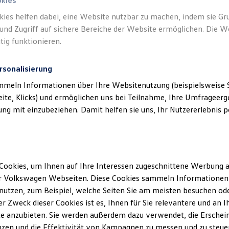
okies
kies helfen dabei, eine Website nutzbar zu machen, indem sie G
und Zugriff auf sichere Bereiche der Website ermöglichen. Die W
tig funktionieren.
rsonalisierung
mmeln Informationen über Ihre Websitenutzung (beispielsweise S
eite, Klicks) und ermöglichen uns bei Teilnahme, Ihre Umfrageerge
g mit einzubeziehen. Damit helfen sie uns, Ihr Nutzererlebnis pe
Cookies, um Ihnen auf Ihre Interessen zugeschnittene Werbung a
r Volkswagen Webseiten. Diese Cookies sammeln Informationen 
utzen, zum Beispiel, welche Seiten Sie am meisten besuchen oder
geschichte
r Zweck dieser Cookies ist es, Ihnen für Sie relevantere und an I
e anzubieten. Sie werden außerdem dazu verwendet, die Erschein
fgang Franke (Sohn von Herbert Franke) die Gesch
zen und die Effektivität von Kampagnen zu messen und zu steuern