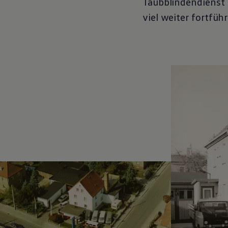
Taubblindendienst 
Magazin
viel weiter fortführ
Lifestyle
Transport
Familie
Elektromobilität
Volkswagen R
Pannen- und Unfallhilfe
Volkswagen Kundenbetreuung