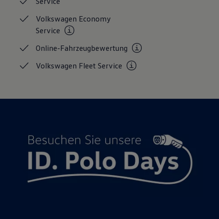
Service
Volkswagen Apps, Login und Shop
Handy und Fahrzeug verbinden
Volkswagen Economy
Updates für Software, Karten und Radio
Service
Über Ihr Auto
Vorgängermodelle
Online-Fahrzeugbewertung
Kundeninformationen
Volkswagen Kundenbetreuung
Volkswagen Fleet
Service
Warn- und Kontrollleuchten
Assistenzsysteme
Digitale Betriebsanleitung
Live Beratung
Magazin
Lifestyle
Transport
Familie
Elektromobilität
Volkswagen R
Pannen- und Unfallhilfe
Volkswagen Kundenbetreuung