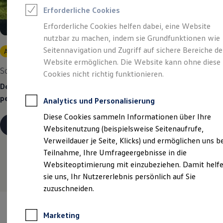
Reifenpakete
Erforderliche Cookies
Leasing
Leasing-Angebote
Erforderliche Cookies helfen dabei, eine Website
Gebrauchtwagen Leasing
nutzbar zu machen, indem sie Grundfunktionen wie
Junge Gebrauchtwagen-Leasing
Elektroauto Leasing
Seitennavigation und Zugriff auf sichere Bereiche de
Angebot gültig bis 30.09.2026
Kleinwagen-Leasing
Website ermöglichen. Die Website kann ohne diese
Leasing ohne Anzahlung
Sommer gut,
Rate noch besser.
Cookies nicht richtig funktionieren.
Finanzierung
Autokredit mit Schlussrate
Der Sommer ist da – und unser Leasingangebot macht ihn
Versicherungen und Garantien
perfekt
Analytics und Personalisierung
Kfz-Versicherung
Restschuldversicherungen
Diese Cookies sammeln Informationen über Ihre
Garantien
Details ansehen
Websitenutzung (beispielsweise Seitenaufrufe,
Wartungsverträge
Geschäftskunden
Verweildauer je Seite, Klicks) und ermöglichen uns b
Professional Class bei Volkswagen
Teilnahme, Ihre Umfrageergebnisse in die
Großkunden
Websiteoptimierung mit einzubeziehen. Damit helf
Behörden
Direktkunden
sie uns, Ihr Nutzererlebnis persönlich auf Sie
Sonderfahrzeuge
zuzuschneiden.
Anpfiff zum Gewinn
Elektromobilität
Elektroautos
Marketing
ID. Tutorials