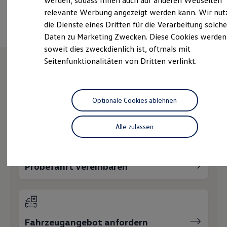
werden, sodass Ihnen auch auf anderen Webseiten
Nachhaltigkeit
Ansprechpartner
relevante Werbung angezeigt werden kann. Wir nut
Technologie
die Dienste eines Dritten für die Verarbeitung solche
Kosten und Kauf
Verbrauchskosten
Daten zu Marketing Zwecken. Diese Cookies werden
Kaufoptionen
soweit dies zweckdienlich ist, oftmals mit
E-Auto-Förderung
Seitenfunktionalitäten von Dritten verlinkt.
Software und Konnektivität
Die ID. Software 6
Wie können wir
ID. Software Versionen und Updates
Digitale Extras
Schnittstellen zu Ihrem ID.
Optionale Cookies ablehnen
Ihnen weiterhelfen?
Hybridautos
Marke und Erlebnis
Volkswagen R und R Experience
Alle zulassen
R-Modelle
R Experience
Driving Experience
Volkswagen entdecken
Probefahrt vereinbaren
Werkbesichtigung
Factory visit
Lifestyle Shop
T-Roc Kollektion
Golf Kollektion
ID. Kollektion
Fahrzeugangebot anfordern
Volkswagen Kollektion