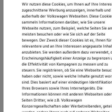
Der neue ID. Polo
Wir nutzen diese Cookies, um Ihnen auf Ihre Intere
Der neue ID.3 Neo
zugeschnittene Werbung anzuzeigen, innerhalb und
Verantwortlich für die Inhalte auf dieser Seite ist die Autohaus
Der ID.4
Gerstenmaier Baden GmbH
(
Impressum & Rechtliches
)
außerhalb der Volkswagen Webseiten. Diese Cookie
Der ID.4 GTX
Der ID.5 GTX
sammeln Informationen darüber, wie Sie unsere
Der ID.7
Webseite nutzen, zum Beispiel, welche Seiten Sie a
Der ID.7 GTX
Unsere 
meisten besuchen oder wie Sie sich auf der Seite
Der ID.7 Tourer
Der ID.7 GTX Tourer
bewegen. Der Zweck dieser Cookies ist es, Ihnen für
Der ID. Buzz
relevantere und an Ihre Interessen angepasste Inhal
Der neue ID. Cross
Jagdhausstraße 1, 76530 Baden-Baden
anzubieten. Sie werden außerdem dazu verwendet, d
Elektrofahrzeugkonzepte
ID. EVERY1
Erscheinungshäufigkeit einer Anzeige zu begrenzen 
Reichweite
Montag
-
Freitag
07:00
-
18:00
Uhr
die Effektivität von Kampagnen zu messen und zu
Reichweite der ID. Modelle
Samstag
09:00
-
13:00
Uhr
steuern. Sie registrieren, ob Sie eine Webseite besuc
Reichweite im Winter
Rekuperation
haben oder nicht, sowie welche Inhalte genutzt wo
Sonntag
Geschlossen
Laden
sind. Dies basiert auf einer eindeutigen Identifikatio
Laden unterwegs
Ihres Browsers sowie Ihres Internetgeräts. Die
Laden Zuhause
info@gerstenmaier.com
Ladestationen finden
Informationen können mit anderen Webseiten oder
Ladezeitensimulator
Seiten Dritter, wie z.B. Volkswagen
+49 7221 95550
Batterie
Konzerngesellschaften oder Werbetreibenden, getei
Sicherheit
Garantie und Lebensdauer