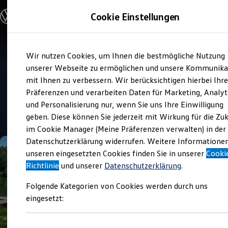
Modelle und Konfigurator
Cookie Einstellungen
Konfigurator
Modelle vergleichen
Konfiguration laden
Zum
Zum
Autosuche
Wir nutzen Cookies, um Ihnen die bestmögliche Nutzung
Hauptinhalt
Footer
Elektroautos
Verkauf und Service
springen
springen
unserer Webseite zu ermöglichen und unsere Kommunika
ENERGY Sondermodelle
Autohaus Gerstenmaier
Nutzfahrzeuge
mit Ihnen zu verbessern. Wir berücksichtigen hierbei Ihr
SUV und CUV
Baden-Baden
Präferenzen und verarbeiten Daten für Marketing, Analyt
Familienautos
und Personalisierung nur, wenn Sie uns Ihre Einwilligung
Kombis
4.8
|
272 Bewertungen
Kompaktwagen
geben. Diese können Sie jederzeit mit Wirkung für die Zu
Sportwagen
im Cookie Manager (Meine Präferenzen verwalten) in der
Schnell verfügbare Fahrzeuge
Angebote und Produkte
Datenschutzerklärung widerrufen. Weitere Informatione
Aktuelle Angebote
unseren eingesetzten Cookies finden Sie in unserer
Cooki
E-Auto-Förderung
Richtlinie
und unserer
Datenschutzerklärung
.
Volkswagen Marktplatz
Die ENERGY Sondermodelle
Folgende Kategorien von Cookies werden durch uns
Junge Gebrauchtwagen und Gebrauchtwagen
Volkswagen Zertifizierte Gebrauchtwagen
eingesetzt:
Elektromobilität bei Gebrauchtwagen
Zubehör- und Serviceangebote
Saisonangebote