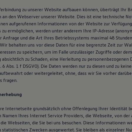
Verbindung zu unserer Website aufbauen können, überträgt Ihr 
an den Webserver unserer Website. Dies ist eine technische No
hnen aufgerufenen Informationen von der Website zur Verfügung
 zu ermöglichen, werden unter anderem Ihre IP-Adresse (anonym
er Anfrage und die Art Ihres Betriebssystems maximal 48 Stunden
Wir behalten uns vor diese Daten für eine begrenzte Zeit zur Wa
teressen zu speichern, um im Falle unzulässiger Zugriffe oder de
 absichtlich zu Schaden, eine Herleitung zu personenbezogenen 
t. 6 Abs. 1 f DSGVO). Die Daten werden nur zu diesen und zu kei
ufbewahrt oder weitergeleitet, ohne, dass wir Sie vorher darübe
s fragen.
nerhebung
re Internetseite grundsätzlich ohne Offenlegung Ihrer Identität 
n Namen Ihres Internet Service Providers, die Webseite, von der 
die Webseiten, die Sie bei uns besuchen. Diese Informationen w
u statistischen Zwecken ausgewertet. Sie bleiben als einzelner Nu