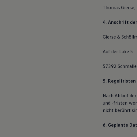
Motorenöl und Flüssigkeiten
Thomas Gierse,
Räder und Reifen
Pannen- und Unfallhilfe
Economy Service
4. Anschrift de
Volkswagen Teile
Zubehör
Gierse & Schöl
Modellspezifisches Zubehör
Schutz und Pflege
Transport
Auf der Lake 5
Entertainment und Elektronik
Individualisieren
Wallbox und Ladekabel
57392 Schmalle
Digitale Extras
Dienste für Ihr Modell finden
5. Regelfristen
Volkswagen Apps, Login und Shop
Handy und Fahrzeug verbinden
Updates für Software, Karten und Radio
Nach Ablauf der
Über Ihr Auto
und -fristen we
Vorgängermodelle
Kundeninformationen
nicht berührt s
Volkswagen Kundenbetreuung
Warn- und Kontrollleuchten
6. Geplante Da
Assistenzsysteme
Digitale Betriebsanleitung
Live Beratung