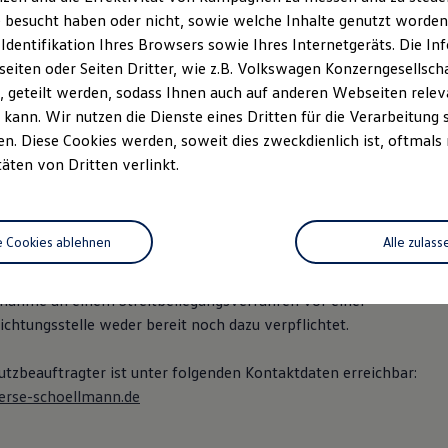
 97 72 - 0
 besucht haben oder nicht, sowie welche Inhalte genutzt worden s
 69
 Identifikation Ihres Browsers sowie Ihres Internetgeräts. Die 
rse-schoellmann.de
iten oder Seiten Dritter, wie z.B. Volkswagen Konzerngesellsch
 geteilt werden, sodass Ihnen auch auf anderen Webseiten rel
ng: Thomas Gierse & Martin Schöllmann
kann. Wir nutzen die Dienste eines Dritten für die Verarbeitung 
: DE 125 916 800
. Diese Cookies werden, soweit dies zweckdienlich ist, oftmals
: Amtsgericht Arnsberg, HRB 2284
täten von Dritten verlinkt.
ermittlerregister: D-ATKZ-RCU2O-94
e Cookies ablehnen
Alle zulass
 36 Verbraucherstreitbeilegungsgesetz (VSBG)
ilnahme an einem Streitbeilegungsverfahren vor einer
chtungsstelle weder bereit noch dazu verpflichtet.
tzbeauftragter ist unter folgenden Kontaktdaten erreichbar:
erse-schoellmann.de