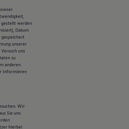
Browser
twendigkeit,
 gestellt werden
isiert), Datum
 gespeichert
hrung unserer
m Versuch uns
Daten zu
nem anderen
r Informieren
besuchen. Wir
aus Sie uns
erden
tzer hierbei