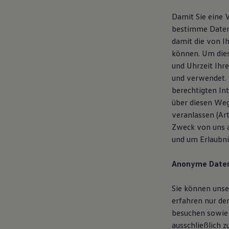
Damit Sie eine 
bestimme Daten 
damit die von I
können. Um dies
und Uhrzeit Ihr
und verwendet. 
berechtigten In
über diesen Weg
veranlassen (Ar
Zweck von uns a
und um Erlaubni
Anonyme Date
Sie können unse
erfahren nur de
besuchen sowie 
ausschließlich z