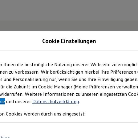
Cookie Einstellungen
m Ihnen die bestmögliche Nutzung unserer Webseite zu ermöglic
rse & Schöllmann Gm
en zu verbessern. Wir berücksichtigen hierbei Ihre Präferenzen
cs und Personalisierung nur, wenn Sie uns Ihre Einwilligung geben
mpressum & Rechtlich
für die Zukunft im Cookie Manager (Meine Präferenzen verwalten)
iderrufen. Weitere Informationen zu unseren eingesetzten Cooki
nie
und unserer
Datenschutzerklärung
.
en Sie Informationen über uns (Gierse & 
on Cookies werden durch uns eingesetzt:
 als verantwortlichen Anbieter von Inhalt
n, die auf dieser Website speziell aufgefü