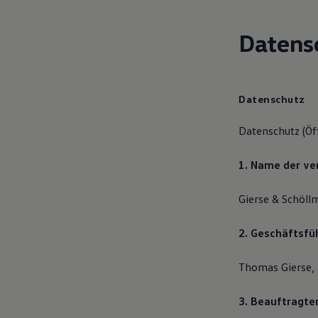
Hybridautos
Marke und Erlebnis
Volkswagen R und R Experience
Datens
R-Modelle
R Experience
Driving Experience
Volkswagen entdecken
Werkbesichtigung
Datenschutz
Factory visit
Lifestyle Shop
Datenschutz (Öf
T-Roc Kollektion
Golf Kollektion
ID. Kollektion
1. Name der ve
Volkswagen Kollektion
R-Kollektion
Gierse & Schöl
GTI Kollektion
Fußball Drop
we drive football
2. Geschäftsf
#wedriveproud
Besitzer und Service
myVolkswagen
Thomas Gierse,
Software Updates
Service und Ersatzteile
3. Beauftragter
Inspektion und HU/AU
Reparaturen und Checks