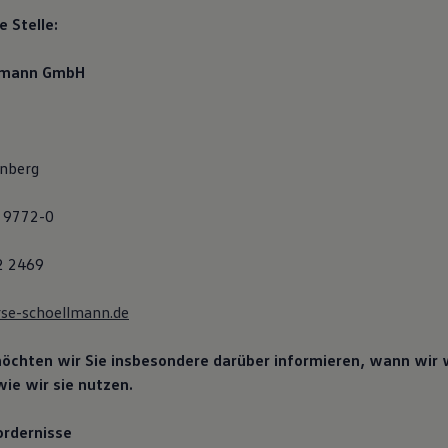
 Stelle:
llmann GmbH
nberg
2 9772-0
2 2469
rse-schoellmann.de
chten wir Sie insbesondere darüber informieren, wann wir
ie wir sie nutzen.
ordernisse