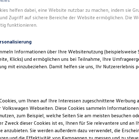
okies
kies helfen dabei, eine Website nutzbar zu machen, indem sie G
und Zugriff auf sichere Bereiche der Website ermöglichen. Die W
tig funktionieren.
rsonalisierung
klärung
mmeln Informationen über Ihre Websitenutzung (beispielsweise S
eite, Klicks) und ermöglichen uns bei Teilnahme, Ihre Umfrageerge
erminbuchung Online
g mit einzubeziehen. Damit helfen sie uns, Ihr Nutzererlebnis pe
ssum
Cookies, um Ihnen auf Ihre Interessen zugeschnittene Werbung a
r Volkswagen Webseiten. Diese Cookies sammeln Informationen 
lmann GmbH
utzen, zum Beispiel, welche Seiten Sie am meisten besuchen oder
r Zweck dieser Cookies ist es, Ihnen für Sie relevantere und an I
nberg
e anzubieten. Sie werden außerdem dazu verwendet, die Erschein
zen und die Effektivität von Kampagnen zu messen und zu steuern