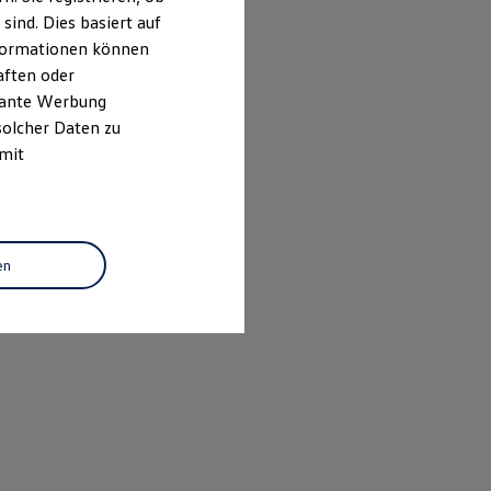
ind. Dies basiert auf
Informationen können
aften oder
evante Werbung
solcher Daten zu
 mit
en