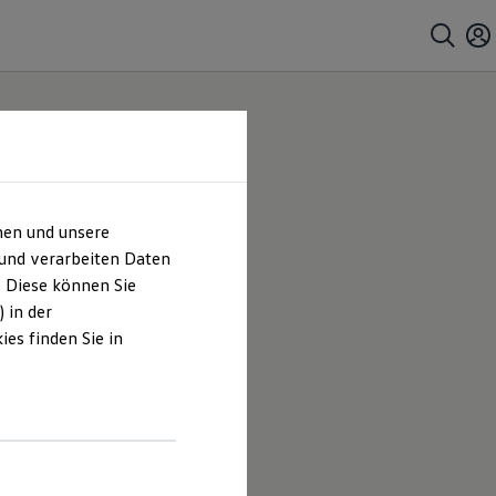
hen und unsere
bH |
 und verarbeiten Daten
. Diese können Sie
es
 in der
es finden Sie in
Schöllmann
en und
hrt sind.