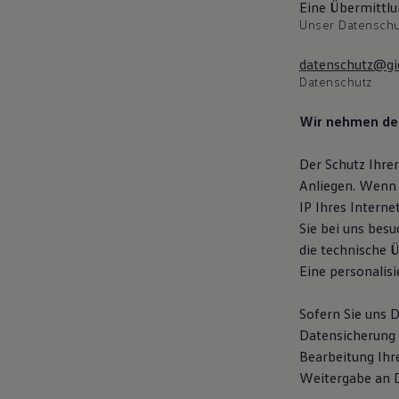
Eine Übermittlu
Magazin
Unser Datenschut
Lifestyle
Transport
Familie
datenschutz@gi
Elektromobilität
Datenschutz
Volkswagen R
Pannen- und Unfallhilfe
Wir nehmen den
Volkswagen Kundenbetreuung
Der Schutz Ihrer
Anliegen. Wenn 
IP Ihres Interne
Sie bei uns bes
die technische 
Eine personalisi
Sofern Sie uns 
Datensicherung 
Bearbeitung Ihr
Weitergabe an Dr