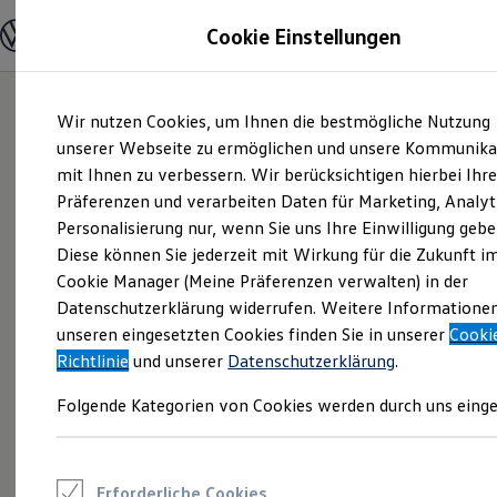
Modelle und Konfigurator
Cookie Einstellungen
Konfigurator
Modelle vergleichen
Konfiguration laden
Zum
Zum
Autosuche
Wir nutzen Cookies, um Ihnen die bestmögliche Nutzung
Hauptinhalt
Footer
Elektroautos
springen
springen
unserer Webseite zu ermöglichen und unsere Kommunika
ENERGY Sondermodelle
Nutzfahrzeuge
mit Ihnen zu verbessern. Wir berücksichtigen hierbei Ihr
SUV und CUV
Präferenzen und verarbeiten Daten für Marketing, Analyt
Familienautos
Personalisierung nur, wenn Sie uns Ihre Einwilligung gebe
Kombis
Kompaktwagen
Diese können Sie jederzeit mit Wirkung für die Zukunft i
Sportwagen
Cookie Manager (Meine Präferenzen verwalten) in der
Schnell verfügbare Fahrzeuge
Angebote und Produkte
Datenschutzerklärung widerrufen. Weitere Informatione
Aktuelle Angebote
unseren eingesetzten Cookies finden Sie in unserer
Cooki
E-Auto-Förderung
Richtlinie
und unserer
Datenschutzerklärung
.
Volkswagen Marktplatz
Die ENERGY Sondermodelle
Folgende Kategorien von Cookies werden durch uns einge
Junge Gebrauchtwagen und Gebrauchtwagen
Volkswagen Zertifizierte Gebrauchtwagen
Elektromobilität bei Gebrauchtwagen
Zubehör- und Serviceangebote
Saisonangebote
Erforderliche Cookies