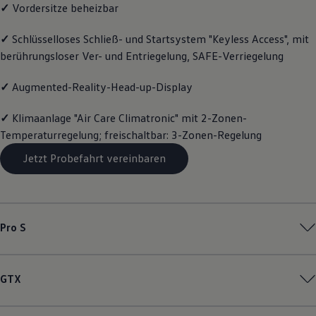
✓
Vordersitze beheizbar
Volkswagen Apps, Login und Shop
Handy und Fahrzeug verbinden
Updates für Software, Karten und Radio
✓
Schlüsselloses Schließ- und Startsystem "Keyless Access", mit
Über Ihr Auto
berührungsloser Ver- und Entriegelung, SAFE-Verriegelung
Vorgängermodelle
Kundeninformationen
✓
Augmented-Reality-Head-up-Display
Volkswagen Kundenbetreuung
Warn- und Kontrollleuchten
Assistenzsysteme
✓
Klimaanlage "Air Care Climatronic" mit 2-Zonen-
Digitale Betriebsanleitung
Temperaturregelung; freischaltbar: 3-Zonen-Regelung
Live Beratung
Magazin
Jetzt Probefahrt vereinbaren
Lifestyle
Transport
Familie
Elektromobilität
Volkswagen R
Pro S
Pannen- und Unfallhilfe
Volkswagen Kundenbetreuung
GTX