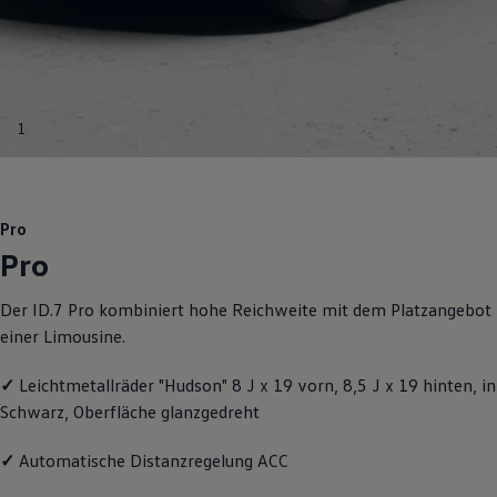
R-Kollektion
GTI Kollektion
Fußball Drop
we drive football
#wedriveproud
Besitzer und Service
1
myVolkswagen
Software Updates
Service und Ersatzteile
Inspektion und HU/AU
Reparaturen und Checks
Pro
Motorenöl und Flüssigkeiten
Pro
Räder und Reifen
Pannen- und Unfallhilfe
Economy Service
Der ID.7 Pro kombiniert hohe Reichweite mit dem Platzangebot
Volkswagen Teile
einer Limousine.
Zubehör
Modellspezifisches Zubehör
Schutz und Pflege
✓
Leichtmetallräder "Hudson" 8 J x 19 vorn, 8,5 J x 19 hinten, in
Transport
Schwarz, Oberfläche glanzgedreht
Entertainment und Elektronik
Individualisieren
Wallbox und Ladekabel
✓
Automatische Distanzregelung ACC
Digitale Extras
Dienste für Ihr Modell finden