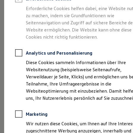
Reifenpakete
Leasing
Erforderliche Cookies helfen dabei, eine Website nu
Leasing-Angebote
zu machen, indem sie Grundfunktionen wie
Größer. Entspannter.
Gebrauchtwagen Leasing
Seitennavigation und Zugriff auf sichere Bereiche de
Junge Gebrauchtwagen-Leasing
Elektroauto Leasing
Website ermöglichen. Die Website kann ohne diese
Reichweiter.
Der ID.7.
Kleinwagen-Leasing
Cookies nicht richtig funktionieren.
Leasing ohne Anzahlung
Finanzierung
Autokredit mit Schlussrate
Analytics und Personalisierung
Versicherungen und Garantien
Kfz-Versicherung
Diese Cookies sammeln Informationen über Ihre
Restschuldversicherungen
Websitenutzung (beispielsweise Seitenaufrufe,
Garantien
Verweildauer je Seite, Klicks) und ermöglichen uns b
Wartungsverträge
Geschäftskunden
Teilnahme, Ihre Umfrageergebnisse in die
Professional Class bei Volkswagen
Websiteoptimierung mit einzubeziehen. Damit helfe
Großkunden
uns, Ihr Nutzererlebnis persönlich auf Sie zuzuschne
Behörden
(
Impressum & Rechtliches
)
Direktkunden
Sonderfahrzeuge
Marketing
Anpfiff zum Gewinn
Elektromobilität
Wir nutzen diese Cookies, um Ihnen auf Ihre Intere
Elektroautos
zugeschnittene Werbung anzuzeigen, innerhalb und
ID. Tutorials