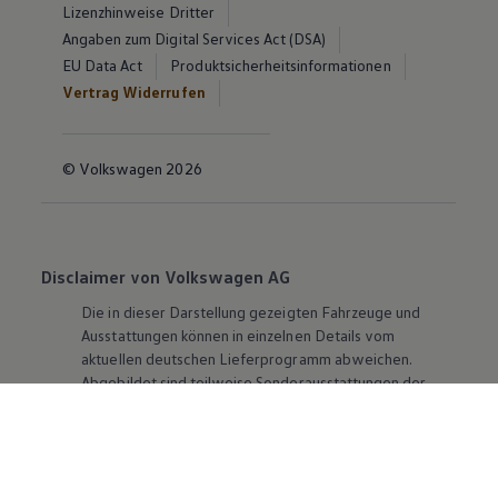
Lizenzhinweise Dritter
Angaben zum Digital Services Act (DSA)
EU Data Act
Produktsicherheitsinformationen
Vertrag Widerrufen
© Volkswagen 2026
Disclaimer von Volkswagen AG
Die in dieser Darstellung gezeigten Fahrzeuge und
Ausstattungen können in einzelnen Details vom
aktuellen deutschen Lieferprogramm abweichen.
Abgebildet sind teilweise Sonderausstattungen der
Fahrzeuge gegen Mehrpreis.
Bitte beachten Sie auch unseren Konfigurator für eine
Übersicht der aktuell verfügbaren Modelle und
Ausstattungen.