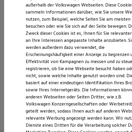
Der neue ID. Polo
außerhalb der Volkswagen Webseiten. Diese Cookie
Probefahrt vereinbaren
Der neue ID.3 Neo
sammeln Informationen darüber, wie Sie unsere We
Der ID.4
nutzen, zum Beispiel, welche Seiten Sie am meisten
Der ID.4 GTX
Der ID.5 GTX
besuchen oder wie Sie sich auf der Seite bewegen. D
Der ID.7
Zweck dieser Cookies ist es, Ihnen für Sie relevante
Der ID.7 GTX
an Ihre Interessen angepasste Inhalte anzubieten. S
Fahrzeugangebot anfordern
Der ID.7 Tourer
Der ID.7 GTX Tourer
werden außerdem dazu verwendet, die
Der ID. Buzz
Erscheinungshäufigkeit einer Anzeige zu begrenzen 
Der neue ID. Cross
Effektivität von Kampagnen zu messen und zu steue
Elektrofahrzeugkonzepte
ID. EVERY1
registrieren, ob Sie eine Webseite besucht haben od
Reichweite
Servicetermin buchen
nicht, sowie welche Inhalte genutzt worden sind. Di
Reichweite der ID. Modelle
basiert auf einer eindeutigen Identifikation Ihres B
Reichweite im Winter
Rekuperation
sowie Ihres Internetgeräts. Die Informationen kön
Laden
anderen Webseiten oder Seiten Dritter, wie z.B.
Laden unterwegs
Volkswagen Konzerngesellschaften oder Werbetrei
Laden Zuhause
Serviceanfrage stellen
Ladestationen finden
geteilt werden, sodass Ihnen auch auf anderen Web
Ladezeitensimulator
relevante Werbung angezeigt werden kann. Wir nut
Batterie
Dienste eines Dritten für die Verarbeitung solcher D
Sicherheit
Garantie und Lebensdauer