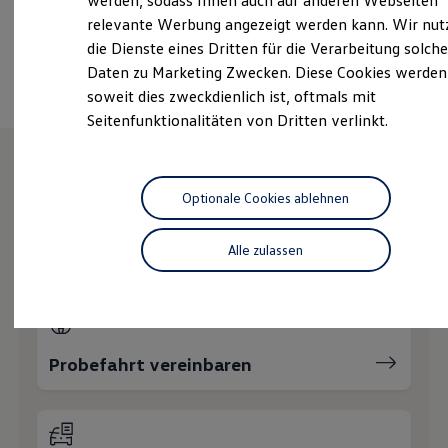
werden, sodass Ihnen auch auf anderen Webseiten
Hybridautos
relevante Werbung angezeigt werden kann. Wir nut
Marke und Erlebnis
die Dienste eines Dritten für die Verarbeitung solche
Volkswagen R und R Experience
Ansprechpartner
R-Modelle
Daten zu Marketing Zwecken. Diese Cookies werden
R Experience
soweit dies zweckdienlich ist, oftmals mit
Driving Experience
Seitenfunktionalitäten von Dritten verlinkt.
Volkswagen entdecken
Werkbesichtigung
Factory visit
Lifestyle Shop
Wie können wir
T-Roc Kollektion
Optionale Cookies ablehnen
Golf Kollektion
ID. Kollektion
Ihnen weiterhelfen?
Volkswagen Kollektion
Alle zulassen
R-Kollektion
GTI Kollektion
Fußball Drop
we drive football
#wedriveproud
Besitzer und Service
Probefahrt vereinbaren
myVolkswagen
Software Updates
Service und Ersatzteile
Inspektion und HU/AU
Reparaturen und Checks