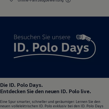
Online-Fahrzeugbewertung
Magazin
Lifestyle
Transport
Familie
Elektromobilität
Volkswagen R
Pannen- und Unfallhilfe
Volkswagen Kundenbetreuung
Die
ID. Polo
Days.
Entdecken Sie den neuen
ID. Polo
live.
Eine Spur smarter, schneller und geräumiger: Lernen Sie den
neuen vollelektrischen
ID. Polo
exklusiv bei den
ID. Polo
Days