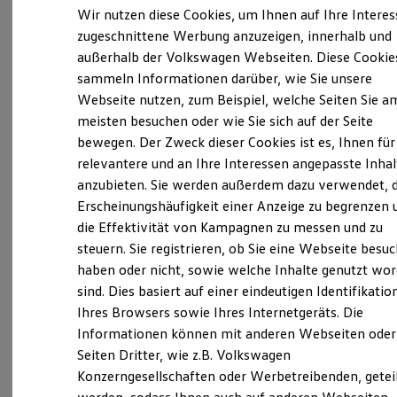
Elektrofahrzeugkonzepte
Wir nutzen diese Cookies, um Ihnen auf Ihre Intere
ID. EVERY1
zugeschnittene Werbung anzuzeigen, innerhalb und
Reichweite
außerhalb der Volkswagen Webseiten. Diese Cookie
Reichweite der ID. Modelle
Verantwortlich für die Inhalte auf dieser Seite ist die Graf
Reichweite im Winter
sammeln Informationen darüber, wie Sie unsere
Hardenberg GmbH & Co. KG
(
Impressum & Rechtliches
)
Rekuperation
Webseite nutzen, zum Beispiel, welche Seiten Sie a
Laden
meisten besuchen oder wie Sie sich auf der Seite
Laden unterwegs
Laden Zuhause
bewegen. Der Zweck dieser Cookies ist es, Ihnen für
Unsere 
Ladestationen finden
relevantere und an Ihre Interessen angepasste Inhal
Ladezeitensimulator
anzubieten. Sie werden außerdem dazu verwendet, d
Batterie
Sicherheit
Erscheinungshäufigkeit einer Anzeige zu begrenzen 
Tullastraße 82, 79108 Freiburg
Garantie und Lebensdauer
die Effektivität von Kampagnen zu messen und zu
Nachhaltigkeit
steuern. Sie registrieren, ob Sie eine Webseite besuc
Technologie
Montag
-
Freitag
08:00
-
18:00
Uhr
Kosten und Kauf
haben oder nicht, sowie welche Inhalte genutzt wo
Samstag
08:00
-
12:30
Uhr
Verbrauchskosten
sind. Dies basiert auf einer eindeutigen Identifikatio
Kaufoptionen
Sonntag
Geschlossen
Ihres Browsers sowie Ihres Internetgeräts. Die
E-Auto-Förderung
Software und Konnektivität
Informationen können mit anderen Webseiten oder
Die ID. Software 6
info.freiburg@grafhardenberg.de
Seiten Dritter, wie z.B. Volkswagen
ID. Software Versionen und Updates
Konzerngesellschaften oder Werbetreibenden, getei
Digitale Extras
+49 761 510460
Schnittstellen zu Ihrem ID.