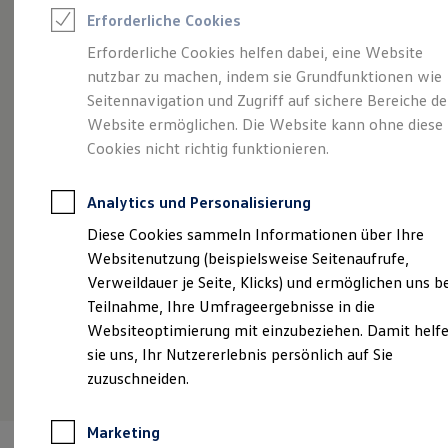
Reifenpakete
Erforderliche Cookies
Leasing
Leasing-Angebote
Erforderliche Cookies helfen dabei, eine Website
Angebot gültig bis 30.09.2026
Gebrauchtwagen Leasing
nutzbar zu machen, indem sie Grundfunktionen wie
Junge Gebrauchtwagen-Leasing
Eine Klasse für sich.
Der Golf.
Ei
Elektroauto Leasing
Seitennavigation und Zugriff auf sichere Bereiche de
Kleinwagen-Leasing
Website ermöglichen. Die Website kann ohne diese
Po
Golf Life ab 199,00 €
mtl. leasen für Privatkunden |
Leasing ohne Anzahlung
Cookies nicht richtig funktionieren.
Finanzierung
1.190,00 € Sonderzahlung | 42 Monate Laufzeit |
Ab
Autokredit mit Schlussrate
Jährliche Fahrleistung: 10.000 km
€
S
Versicherungen und Garantien
Analytics und Personalisierung
Fa
Kfz-Versicherung
Restschuldversicherungen
Details ansehen
Diese Cookies sammeln Informationen über Ihre
Garantien
Websitenutzung (beispielsweise Seitenaufrufe,
Wartungsverträge
Geschäftskunden
Verweildauer je Seite, Klicks) und ermöglichen uns b
Professional Class bei Volkswagen
Teilnahme, Ihre Umfrageergebnisse in die
Großkunden
Websiteoptimierung mit einzubeziehen. Damit helf
Behörden
Direktkunden
sie uns, Ihr Nutzererlebnis persönlich auf Sie
Sonderfahrzeuge
zuzuschneiden.
Anpfiff zum Gewinn
Elektromobilität
Elektroautos
Marketing
ID. Tutorials