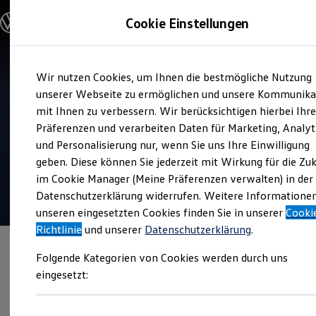
Modelle und Konfigurator
Cookie Einstellungen
Konfigurator
Modelle vergleichen
Konfiguration laden
Zum
Zum
Autosuche
Wir nutzen Cookies, um Ihnen die bestmögliche Nutzung
Hauptinhalt
Footer
Elektroautos
Verkauf und Service
springen
springen
unserer Webseite zu ermöglichen und unsere Kommunika
ENERGY Sondermodelle
Autohaus Graf Hardenberg
Nutzfahrzeuge
mit Ihnen zu verbessern. Wir berücksichtigen hierbei Ihr
SUV und CUV
Freiburg
Präferenzen und verarbeiten Daten für Marketing, Analyt
Familienautos
und Personalisierung nur, wenn Sie uns Ihre Einwilligung
Kombis
Kompaktwagen
geben. Diese können Sie jederzeit mit Wirkung für die Zu
Sportwagen
im Cookie Manager (Meine Präferenzen verwalten) in der
Schnell verfügbare Fahrzeuge
Angebote und Produkte
Datenschutzerklärung widerrufen. Weitere Informatione
Aktuelle Angebote
unseren eingesetzten Cookies finden Sie in unserer
Cooki
E-Auto-Förderung
Richtlinie
und unserer
Datenschutzerklärung
.
Volkswagen Marktplatz
Die ENERGY Sondermodelle
Folgende Kategorien von Cookies werden durch uns
Junge Gebrauchtwagen und Gebrauchtwagen
Volkswagen Zertifizierte Gebrauchtwagen
eingesetzt:
Elektromobilität bei Gebrauchtwagen
Zubehör- und Serviceangebote
Saisonangebote