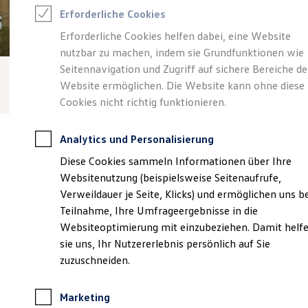
Reifenpakete
Erforderliche Cookies
Leasing
Leasing-Angebote
Erforderliche Cookies helfen dabei, eine Website
Gebrauchtwagen Leasing
nutzbar zu machen, indem sie Grundfunktionen wie
Junge Gebrauchtwagen-Leasing
Elektroauto Leasing
Seitennavigation und Zugriff auf sichere Bereiche de
Kleinwagen-Leasing
Website ermöglichen. Die Website kann ohne diese
Leasing ohne Anzahlung
Cookies nicht richtig funktionieren.
Finanzierung
Autokredit mit Schlussrate
Versicherungen und Garantien
Analytics und Personalisierung
Kfz-Versicherung
Restschuldversicherungen
Diese Cookies sammeln Informationen über Ihre
Garantien
Websitenutzung (beispielsweise Seitenaufrufe,
Wartungsverträge
Verantwortlich für die Inhalte auf dieser Seite ist die Graupner
Geschäftskunden
Verweildauer je Seite, Klicks) und ermöglichen uns b
GmbH
(
Impressum & Rechtliches
)
Professional Class bei Volkswagen
Teilnahme, Ihre Umfrageergebnisse in die
Großkunden
Websiteoptimierung mit einzubeziehen. Damit helf
Behörden
Direktkunden
sie uns, Ihr Nutzererlebnis persönlich auf Sie
Unsere 
Sonderfahrzeuge
zuzuschneiden.
Anpfiff zum Gewinn
Elektromobilität
Elektroautos
Gewerbeallee 2, 04821 Brandis
Marketing
ID. Tutorials