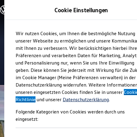
Modelle und Konfigurator
Cookie Einstellungen
Konfigurator
Modelle vergleichen
Konfiguration laden
Zum
Zum
Autosuche
Verkauf und Service
Wir nutzen Cookies, um Ihnen die bestmögliche Nutzung
Hauptinhalt
Footer
Elektroautos
Autohaus Graupner
springen
springen
unserer Webseite zu ermöglichen und unsere Kommunika
ENERGY Sondermodelle
Nutzfahrzeuge
mit Ihnen zu verbessern. Wir berücksichtigen hierbei Ihr
SUV und CUV
Präferenzen und verarbeiten Daten für Marketing, Analyt
Top Kundenzufriedenheit Verkauf 2026
Familienautos
und Personalisierung nur, wenn Sie uns Ihre Einwilligung
Kombis
Kompaktwagen
geben. Diese können Sie jederzeit mit Wirkung für die Zu
4.9
|
425 Bewertungen
Sportwagen
im Cookie Manager (Meine Präferenzen verwalten) in der
Schnell verfügbare Fahrzeuge
Angebote und Produkte
Datenschutzerklärung widerrufen. Weitere Informatione
Aktuelle Angebote
unseren eingesetzten Cookies finden Sie in unserer
Cooki
E-Auto-Förderung
Richtlinie
und unserer
Datenschutzerklärung
.
Volkswagen Marktplatz
Die ENERGY Sondermodelle
Folgende Kategorien von Cookies werden durch uns
Junge Gebrauchtwagen und Gebrauchtwagen
Volkswagen Zertifizierte Gebrauchtwagen
eingesetzt:
Elektromobilität bei Gebrauchtwagen
Zubehör- und Serviceangebote
Saisonangebote