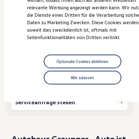
Ihnen weiterhelfen?
werden, sodass Ihnen auch auf anderen Webseiten
Hybridautos
relevante Werbung angezeigt werden kann. Wir nut
Marke und Erlebnis
die Dienste eines Dritten für die Verarbeitung solche
Volkswagen R und R Experience
R-Modelle
Daten zu Marketing Zwecken. Diese Cookies werden
R Experience
soweit dies zweckdienlich ist, oftmals mit
Driving Experience
Probefahrt vereinbaren
Seitenfunktionalitäten von Dritten verlinkt.
Volkswagen entdecken
Werkbesichtigung
Factory visit
Lifestyle Shop
T-Roc Kollektion
Optionale Cookies ablehnen
Golf Kollektion
Fahrzeugangebot anfordern
ID. Kollektion
Volkswagen Kollektion
Alle zulassen
R-Kollektion
GTI Kollektion
Fußball Drop
we drive football
Serviceanfrage stellen
#wedriveproud
Besitzer und Service
myVolkswagen
Software Updates
Service und Ersatzteile
Inspektion und HU/AU
Autohaus Graupner - Auto ist
Reparaturen und Checks