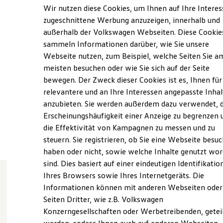
Elektrofahrzeugkonzepte
Wir nutzen diese Cookies, um Ihnen auf Ihre Intere
ID. EVERY1
Montag
-
Freitag
07:00
-
18:00
Uhr
zugeschnittene Werbung anzuzeigen, innerhalb und
Reichweite
Samstag
08:00
-
13:00
Uhr
außerhalb der Volkswagen Webseiten. Diese Cookie
Reichweite der ID. Modelle
Reichweite im Winter
Sonntag
Geschlossen
sammeln Informationen darüber, wie Sie unsere
Rekuperation
Webseite nutzen, zum Beispiel, welche Seiten Sie a
Laden
meisten besuchen oder wie Sie sich auf der Seite
Laden unterwegs
post@autohaus-graupner.de
Laden Zuhause
bewegen. Der Zweck dieser Cookies ist es, Ihnen für
Ladestationen finden
+49 34292 6500
relevantere und an Ihre Interessen angepasste Inhal
Ladezeitensimulator
anzubieten. Sie werden außerdem dazu verwendet, d
Batterie
Sicherheit
Erscheinungshäufigkeit einer Anzeige zu begrenzen 
Ansprechpartner
Garantie und Lebensdauer
die Effektivität von Kampagnen zu messen und zu
Nachhaltigkeit
steuern. Sie registrieren, ob Sie eine Webseite besuc
Technologie
Kosten und Kauf
haben oder nicht, sowie welche Inhalte genutzt wo
Verbrauchskosten
sind. Dies basiert auf einer eindeutigen Identifikatio
Kaufoptionen
Ihres Browsers sowie Ihres Internetgeräts. Die
E-Auto-Förderung
Software und Konnektivität
Informationen können mit anderen Webseiten oder
Wie können wir
Die ID. Software 6
Seiten Dritter, wie z.B. Volkswagen
ID. Software Versionen und Updates
Konzerngesellschaften oder Werbetreibenden, getei
Digitale Extras
Schnittstellen zu Ihrem ID.