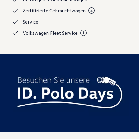
Magazin
Zertifizierte
Gebrauchtwagen
Lifestyle
Transport
Service
Familie
Elektromobilität
Volkswagen Fleet
Service
Volkswagen R
Pannen- und Unfallhilfe
Volkswagen Kundenbetreuung