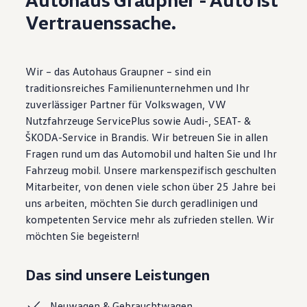
Motorenöl und Flüssigkeiten
Vertrauenssache.
Räder und Reifen
Pannen- und Unfallhilfe
Economy Service
Volkswagen Teile
Wir – das Autohaus Graupner – sind ein
Zubehör
Modellspezifisches Zubehör
traditionsreiches Familienunternehmen und Ihr
Schutz und Pflege
zuverlässiger Partner für Volkswagen, VW
Transport
Nutzfahrzeuge ServicePlus sowie Audi-, SEAT- &
Entertainment und Elektronik
Individualisieren
ŠKODA-Service in Brandis. Wir betreuen Sie in allen
Wallbox und Ladekabel
Fragen rund um das Automobil und halten Sie und Ihr
Digitale Extras
Fahrzeug mobil. Unsere markenspezifisch geschulten
Dienste für Ihr Modell finden
Volkswagen Apps, Login und Shop
Mitarbeiter, von denen viele schon über 25 Jahre bei
Handy und Fahrzeug verbinden
uns arbeiten, möchten Sie durch geradlinigen und
Updates für Software, Karten und Radio
kompetenten Service mehr als zufrieden stellen. Wir
Über Ihr Auto
Vorgängermodelle
möchten Sie begeistern!
Kundeninformationen
Volkswagen Kundenbetreuung
Warn- und Kontrollleuchten
Das sind unsere Leistungen
Assistenzsysteme
Digitale Betriebsanleitung
Neuwagen &
Gebrauchtwagen
Live Beratung