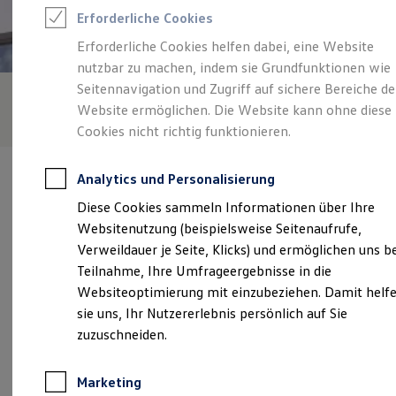
Reifenpakete
Erforderliche Cookies
Leasing
Leasing-Angebote
Erforderliche Cookies helfen dabei, eine Website
Gebrauchtwagen Leasing
nutzbar zu machen, indem sie Grundfunktionen wie
Junge Gebrauchtwagen-Leasing
Elektroauto Leasing
Seitennavigation und Zugriff auf sichere Bereiche de
Kleinwagen-Leasing
Website ermöglichen. Die Website kann ohne diese
Leasing ohne Anzahlung
Cookies nicht richtig funktionieren.
Finanzierung
Autokredit mit Schlussrate
Versicherungen und Garantien
Analytics und Personalisierung
Kfz-Versicherung
Restschuldversicherungen
Diese Cookies sammeln Informationen über Ihre
Garantien
Websitenutzung (beispielsweise Seitenaufrufe,
Wartungsverträge
Verantwortlich für die Inhalte auf dieser Seite ist die Autohaus
Geschäftskunden
Verweildauer je Seite, Klicks) und ermöglichen uns b
Greif GmbH
(
Impressum & Rechtliches
)
Professional Class bei Volkswagen
Teilnahme, Ihre Umfrageergebnisse in die
Großkunden
Websiteoptimierung mit einzubeziehen. Damit helf
Behörden
Direktkunden
sie uns, Ihr Nutzererlebnis persönlich auf Sie
Unsere 
Sonderfahrzeuge
zuzuschneiden.
Anpfiff zum Gewinn
Elektromobilität
Elektroautos
Anklamer Straße 85/86, 17489 Greifswald
Marketing
ID. Tutorials