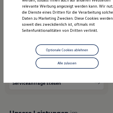
Ihnen weiterhelfen?
werden, sodass Ihnen auch auf anderen Webseiten
Hybridautos
relevante Werbung angezeigt werden kann. Wir nut
Marke und Erlebnis
die Dienste eines Dritten für die Verarbeitung solche
Volkswagen R und R Experience
R-Modelle
Daten zu Marketing Zwecken. Diese Cookies werden
R Experience
soweit dies zweckdienlich ist, oftmals mit
Driving Experience
Probefahrt vereinbaren
Seitenfunktionalitäten von Dritten verlinkt.
Volkswagen entdecken
Werkbesichtigung
Factory visit
Lifestyle Shop
T-Roc Kollektion
Optionale Cookies ablehnen
Golf Kollektion
Fahrzeugangebot anfordern
ID. Kollektion
Volkswagen Kollektion
Alle zulassen
R-Kollektion
GTI Kollektion
Fußball Drop
we drive football
Serviceanfrage stellen
#wedriveproud
Besitzer und Service
myVolkswagen
Software Updates
Service und Ersatzteile
Inspektion und HU/AU
Unsere Leistungen
im
Reparaturen und Checks