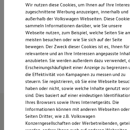
Elektrofahrzeugkonzepte
Wir nutzen diese Cookies, um Ihnen auf Ihre Intere
ID. EVERY1
Montag
-
Freitag
07:00
-
18:00
Uhr
zugeschnittene Werbung anzuzeigen, innerhalb und
Reichweite
Samstag
08:00
-
12:00
Uhr
außerhalb der Volkswagen Webseiten. Diese Cookie
Reichweite der ID. Modelle
Reichweite im Winter
Sonntag
Geschlossen
sammeln Informationen darüber, wie Sie unsere
Rekuperation
Webseite nutzen, zum Beispiel, welche Seiten Sie a
Laden
meisten besuchen oder wie Sie sich auf der Seite
Laden unterwegs
info@autohausgreif.de
Laden Zuhause
bewegen. Der Zweck dieser Cookies ist es, Ihnen für
Ladestationen finden
+49 3834 895410
relevantere und an Ihre Interessen angepasste Inhal
Ladezeitensimulator
anzubieten. Sie werden außerdem dazu verwendet, d
Batterie
Sicherheit
Erscheinungshäufigkeit einer Anzeige zu begrenzen 
Ansprechpartner
Garantie und Lebensdauer
die Effektivität von Kampagnen zu messen und zu
Nachhaltigkeit
steuern. Sie registrieren, ob Sie eine Webseite besuc
Technologie
Kosten und Kauf
haben oder nicht, sowie welche Inhalte genutzt wo
Verbrauchskosten
sind. Dies basiert auf einer eindeutigen Identifikatio
Kaufoptionen
Ihres Browsers sowie Ihres Internetgeräts. Die
E-Auto-Förderung
Software und Konnektivität
Informationen können mit anderen Webseiten oder
Wie können wir
Die ID. Software 6
Seiten Dritter, wie z.B. Volkswagen
ID. Software Versionen und Updates
Konzerngesellschaften oder Werbetreibenden, getei
Digitale Extras
Schnittstellen zu Ihrem ID.