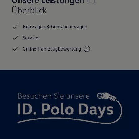
Motorenöl und Flüssigkeiten
Überblick
Räder und Reifen
Pannen- und Unfallhilfe
Economy Service
Neuwagen &
Gebrauchtwagen
Volkswagen Teile
Zubehör
Service
Modellspezifisches Zubehör
Schutz und Pflege
Online-Fahrzeugbewertung
Transport
Entertainment und Elektronik
Individualisieren
Wallbox und Ladekabel
Digitale Extras
Dienste für Ihr Modell finden
Volkswagen Apps, Login und Shop
Handy und Fahrzeug verbinden
Updates für Software, Karten und Radio
Über Ihr Auto
Vorgängermodelle
Kundeninformationen
Volkswagen Kundenbetreuung
Warn- und Kontrollleuchten
Assistenzsysteme
Digitale Betriebsanleitung
Live Beratung