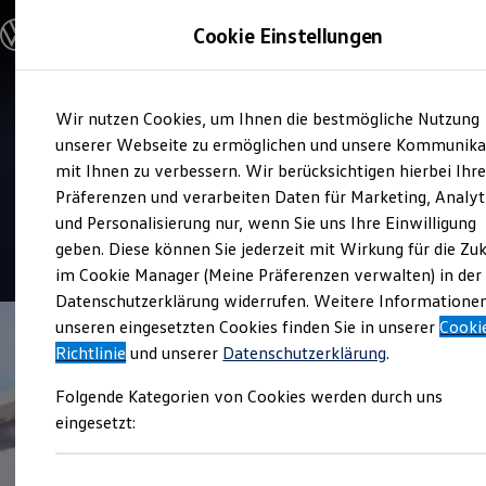
Modelle und Konfigurator
Cookie Einstellungen
Konfigurator
Modelle vergleichen
Konfiguration laden
Zum
Zum
Autosuche
Verkauf und Service
Wir nutzen Cookies, um Ihnen die bestmögliche Nutzung
Hauptinhalt
Footer
Elektroautos
Autohaus Greif
springen
springen
unserer Webseite zu ermöglichen und unsere Kommunika
ENERGY Sondermodelle
Nutzfahrzeuge
mit Ihnen zu verbessern. Wir berücksichtigen hierbei Ihr
SUV und CUV
Präferenzen und verarbeiten Daten für Marketing, Analyt
Top Kundenzufriedenheit Verkauf 2026
Familienautos
und Personalisierung nur, wenn Sie uns Ihre Einwilligung
Kombis
Kompaktwagen
geben. Diese können Sie jederzeit mit Wirkung für die Zu
5
|
414 Bewertungen
Sportwagen
im Cookie Manager (Meine Präferenzen verwalten) in der
Schnell verfügbare Fahrzeuge
Angebote und Produkte
Datenschutzerklärung widerrufen. Weitere Informatione
Aktuelle Angebote
unseren eingesetzten Cookies finden Sie in unserer
Cooki
E-Auto-Förderung
Richtlinie
und unserer
Datenschutzerklärung
.
Volkswagen Marktplatz
Die ENERGY Sondermodelle
Folgende Kategorien von Cookies werden durch uns
Junge Gebrauchtwagen und Gebrauchtwagen
Volkswagen Zertifizierte Gebrauchtwagen
eingesetzt:
Elektromobilität bei Gebrauchtwagen
Zubehör- und Serviceangebote
Saisonangebote