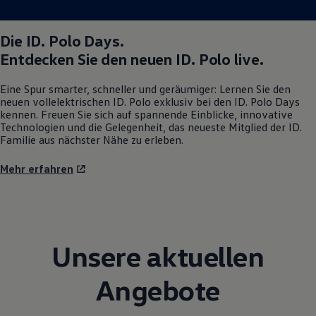
Magazin
Lifestyle
Transport
Die
ID. Polo
Days.
Familie
Entdecken Sie den neuen
ID. Polo
live.
Elektromobilität
Volkswagen R
Pannen- und Unfallhilfe
Eine Spur smarter, schneller und geräumiger: Lernen Sie den
Volkswagen Kundenbetreuung
neuen vollelektrischen
ID. Polo
exklusiv bei den
ID. Polo
Days
kennen. Freuen Sie sich auf spannende Einblicke, innovative
Technologien und die Gelegenheit, das neueste Mitglied der ID.
Familie aus nächster Nähe zu erleben.
Mehr erfahren
Unsere aktuellen
Angebote