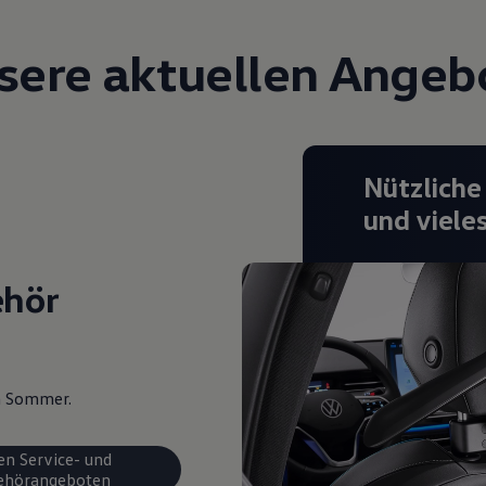
sere aktuellen Angeb
Nützliche
und viele
ehör
en Sommer.
en Service- und
ehörangeboten