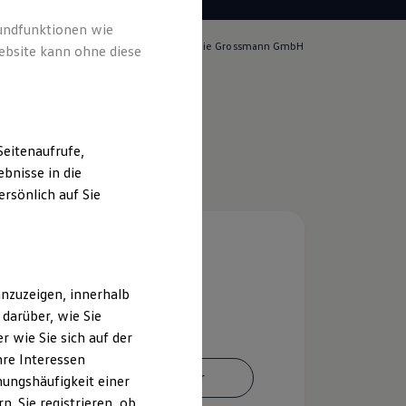
rundfunktionen wie
lich für die Inhalte auf dieser Seite ist die Grossmann GmbH
ebsite kann ohne diese
Impressum & Rechtliches
)
eitenaufrufe,
bnisse in die
rsönlich auf Sie
nzuzeigen, innerhalb
darüber, wie Sie
 wie Sie sich auf der
hre Interessen
Ansprechpartner
ungshäufigkeit einer
. Sie registrieren, ob