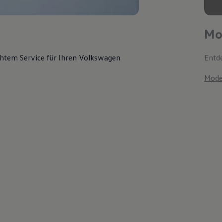
Mo
chtem Service für Ihren Volkswagen
Entde
Mode