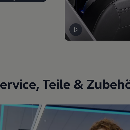
ervice
,
Teile
&
Zubeh