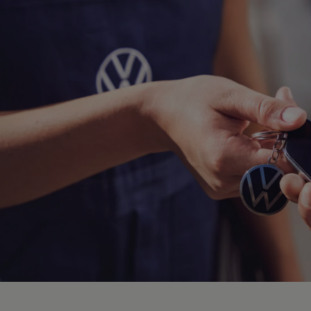
Hybridautos
Marke und Erlebnis
Volkswagen R und R Experience
R-Modelle
R Experience
Driving Experience
Volkswagen entdecken
Werkbesichtigung
Factory visit
Lifestyle Shop
T-Roc Kollektion
Golf Kollektion
ID. Kollektion
Volkswagen Kollektion
R-Kollektion
GTI Kollektion
Fußball Drop
we drive football
#wedriveproud
Besitzer und Service
myVolkswagen
Software Updates
Service und Ersatzteile
Inspektion und HU/AU
Reparaturen und Checks