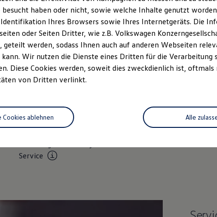
Sonntag
Geschlossen
 besucht haben oder nicht, sowie welche Inhalte genutzt worden s
 Identifikation Ihres Browsers sowie Ihres Internetgeräts. Die 
iten oder Seiten Dritter, wie z.B. Volkswagen Konzerngesellsch
 geteilt werden, sodass Ihnen auch auf anderen Webseiten rel
kann. Wir nutzen die Dienste eines Dritten für die Verarbeitung 
. Diese Cookies werden, soweit dies zweckdienlich ist, oftmals
täten von Dritten verlinkt.
Unsere Leistungen
im Überblic
e Cookies ablehnen
Alle zulass
Volkswagen Economy
Online-F
Service
Servi