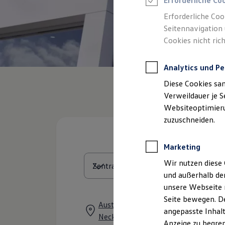
Erforderliche Co
Reifenpakete
Leasing
Erforderliche Coo
Leasing-Angebote
Seitennavigation 
Gebrauchtwagen Leasing
Cookies nicht rich
Junge Gebrauchtwagen-Leasing
Elektroauto Leasing
Kleinwagen-Leasing
Analytics und Pe
Leasing ohne Anzahlung
Finanzierung
Diese Cookies sa
Autokredit mit Schlussrate
Versicherungen und Garantien
Verweildauer je S
Kfz-Versicherung
Websiteoptimierun
Restschuldversicherungen
zuzuschneiden.
Garantien
Wartungsverträge
Geschäftskunden
Marketing
Professional Class bei Volkswagen
Großkunden
Wir nutzen diese 
Behörden
und außerhalb de
Direktkunden
Sonderfahrzeuge
unsere Webseite n
Anpfiff zum Gewinn
Seite bewegen. De
Elektromobilität
Austraße 51 - 53, 78727 Oberndorf
angepasste Inhalt
Elektroautos
Neckar
ID. Tutorials
Anzeige zu begren