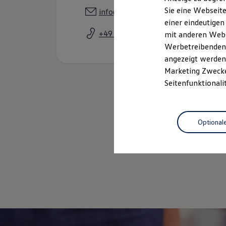
Elektrofahrzeugkonzepte
Sie eine Webseite
info@autohaus-grossmann.de
ID. EVERY1
einer eindeutigen
Reichweite
Reichweite der ID. Modelle
+49 7423 920050
mit anderen Webse
Reichweite im Winter
Werbetreibenden,
Rekuperation
angezeigt werden 
Laden
Laden unterwegs
Marketing Zwecken
Laden Zuhause
Seitenfunktionali
Ladestationen finden
Ladezeitensimulator
Batterie
Sicherheit
Optional
Garantie und Lebensdauer
Nachhaltigkeit
Technologie
Service
Kosten und Kauf
Verbrauchskosten
Kaufoptionen
E-Auto-Förderung
Software und Konnektivität
Die ID. Software 6
ID. Software Versionen und Updates
Digitale Extras
Schnittstellen zu Ihrem ID.