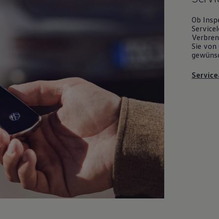
Ob Insp
Servicel
Verbrenn
Sie von 
gewüns
Service