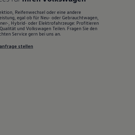
ektion, Reifenwechsel oder eine andere
eistung, egal ob für Neu- oder
Gebrauchtwagen
,
er-, Hybrid- oder Elektrofahrzeuge: Profitieren
Qualität und
Volkswagen
Teilen. Fragen Sie den
chten
Service
gern bei uns an.
anfrage stellen