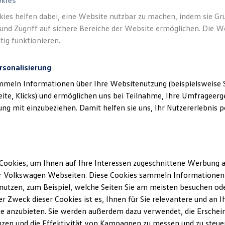
okies
kies helfen dabei, eine Website nutzbar zu machen, indem sie G
Verantwort
und Zugriff auf sichere Bereiche der Website ermöglichen. Die W
& Co. KG
(
tig funktionieren.
rsonalisierung
mmeln Informationen über Ihre Websitenutzung (beispielsweise S
eite, Klicks) und ermöglichen uns bei Teilnahme, Ihre Umfrageerge
g mit einzubeziehen. Damit helfen sie uns, Ihr Nutzererlebnis pe
Cookies, um Ihnen auf Ihre Interessen zugeschnittene Werbung a
Unsere Abteilungen
r Volkswagen Webseiten. Diese Cookies sammeln Informationen 
Montag
-
Freitag
07:30
-
12:00
Uhr
utzen, zum Beispiel, welche Seiten Sie am meisten besuchen oder
r Zweck dieser Cookies ist es, Ihnen für Sie relevantere und an I
13:00
-
18:00
Uhr
 am
e anzubieten. Sie werden außerdem dazu verwendet, die Erschein
Samstag
09:00
-
12:30
Uhr
zen und die Effektivität von Kampagnen zu messen und zu steuern