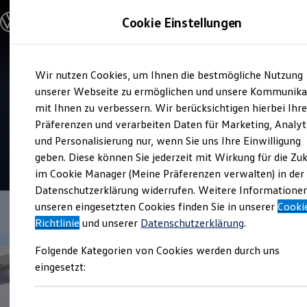
Modelle und Konfigurator
Cookie Einstellungen
Konfigurator
Modelle vergleichen
Konfiguration laden
Zum
Zum
Autosuche
Service
Wir nutzen Cookies, um Ihnen die bestmögliche Nutzung
Hauptinhalt
Footer
Elektroautos
Autohaus Günter Schmitt
springen
springen
unserer Webseite zu ermöglichen und unsere Kommunika
ENERGY Sondermodelle
Nutzfahrzeuge
mit Ihnen zu verbessern. Wir berücksichtigen hierbei Ihr
SUV und CUV
Präferenzen und verarbeiten Daten für Marketing, Analyt
Top Kundenzufriedenheit Service 2026
Familienautos
und Personalisierung nur, wenn Sie uns Ihre Einwilligung
Kombis
Kompaktwagen
geben. Diese können Sie jederzeit mit Wirkung für die Zu
4.9
|
167 Bewertungen
Sportwagen
im Cookie Manager (Meine Präferenzen verwalten) in der
Schnell verfügbare Fahrzeuge
Angebote und Produkte
Datenschutzerklärung widerrufen. Weitere Informatione
Aktuelle Angebote
unseren eingesetzten Cookies finden Sie in unserer
Cooki
E-Auto-Förderung
Richtlinie
und unserer
Datenschutzerklärung
.
Volkswagen Marktplatz
Die ENERGY Sondermodelle
Folgende Kategorien von Cookies werden durch uns
Junge Gebrauchtwagen und Gebrauchtwagen
Volkswagen Zertifizierte Gebrauchtwagen
eingesetzt:
Elektromobilität bei Gebrauchtwagen
Zubehör- und Serviceangebote
Saisonangebote