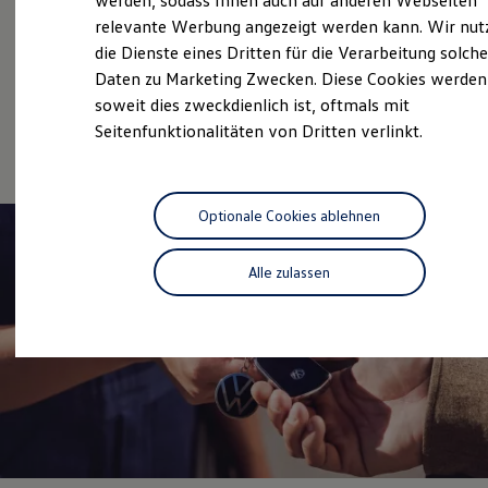
Überblick
werden, sodass Ihnen auch auf anderen Webseiten
Hybridautos
relevante Werbung angezeigt werden kann. Wir nut
Marke und Erlebnis
die Dienste eines Dritten für die Verarbeitung solche
Volkswagen R und R Experience
Service
R-Modelle
Daten zu Marketing Zwecken. Diese Cookies werden
R Experience
Volkswagen Economy
soweit dies zweckdienlich ist, oftmals mit
Driving Experience
Service
Seitenfunktionalitäten von Dritten verlinkt.
Volkswagen entdecken
Werkbesichtigung
Factory visit
Lifestyle Shop
T-Roc Kollektion
Optionale Cookies ablehnen
Golf Kollektion
ID. Kollektion
Volkswagen Kollektion
Alle zulassen
R-Kollektion
GTI Kollektion
Fußball Drop
we drive football
#wedriveproud
Besitzer und Service
myVolkswagen
Software Updates
Service und Ersatzteile
Inspektion und HU/AU
Reparaturen und Checks