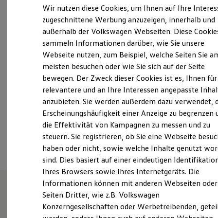
Elektrofahrzeugkonzepte
Wir nutzen diese Cookies, um Ihnen auf Ihre Intere
ID. EVERY1
Montag
-
Donnerstag
07:30
-
17:00
Uhr
zugeschnittene Werbung anzuzeigen, innerhalb und
Reichweite
Freitag
07:30
-
15:15
Uhr
außerhalb der Volkswagen Webseiten. Diese Cookie
Reichweite der ID. Modelle
Reichweite im Winter
Samstag
Geschlossen
sammeln Informationen darüber, wie Sie unsere
Rekuperation
Webseite nutzen, zum Beispiel, welche Seiten Sie a
Sonntag
Geschlossen
Laden
meisten besuchen oder wie Sie sich auf der Seite
Laden unterwegs
Laden Zuhause
bewegen. Der Zweck dieser Cookies ist es, Ihnen für
info@autohausschmitt.de
Ladestationen finden
relevantere und an Ihre Interessen angepasste Inhal
Ladezeitensimulator
anzubieten. Sie werden außerdem dazu verwendet, d
Batterie
+49 6021 59980
Sicherheit
Erscheinungshäufigkeit einer Anzeige zu begrenzen 
Garantie und Lebensdauer
die Effektivität von Kampagnen zu messen und zu
Nachhaltigkeit
Ansprechpartner
steuern. Sie registrieren, ob Sie eine Webseite besuc
Technologie
Kosten und Kauf
haben oder nicht, sowie welche Inhalte genutzt wo
Verbrauchskosten
sind. Dies basiert auf einer eindeutigen Identifikatio
Kaufoptionen
Ihres Browsers sowie Ihres Internetgeräts. Die
E-Auto-Förderung
Software und Konnektivität
Informationen können mit anderen Webseiten oder
Die ID. Software 6
Seiten Dritter, wie z.B. Volkswagen
ID. Software Versionen und Updates
Unsere Leistungen
im
Konzerngesellschaften oder Werbetreibenden, getei
Digitale Extras
Schnittstellen zu Ihrem ID.