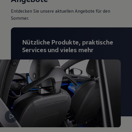
Magazin
Lifestyle
Entdecken Sie unsere aktuellen Angebote für den
Transport
Sommer.
Familie
Elektromobilität
Volkswagen R
Pannen- und Unfallhilfe
Nützliche Produkte, praktische
Volkswagen Kundenbetreuung
Services und vieles mehr