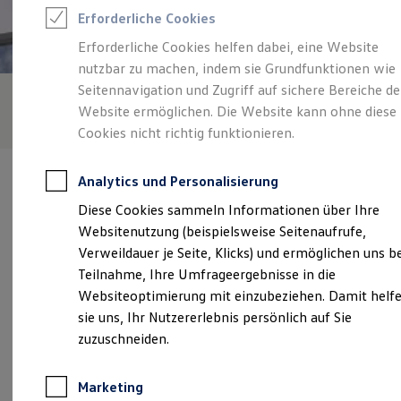
Reifenpakete
Erforderliche Cookies
Leasing
Leasing-Angebote
Erforderliche Cookies helfen dabei, eine Website
Gebrauchtwagen Leasing
nutzbar zu machen, indem sie Grundfunktionen wie
Junge Gebrauchtwagen-Leasing
Elektroauto Leasing
Seitennavigation und Zugriff auf sichere Bereiche de
Kleinwagen-Leasing
Website ermöglichen. Die Website kann ohne diese
Leasing ohne Anzahlung
Cookies nicht richtig funktionieren.
Finanzierung
Autokredit mit Schlussrate
Versicherungen und Garantien
Analytics und Personalisierung
Kfz-Versicherung
Restschuldversicherungen
Diese Cookies sammeln Informationen über Ihre
Garantien
Websitenutzung (beispielsweise Seitenaufrufe,
Wartungsverträge
Verantwortlich für die Inhalte auf dieser Seite ist die Autohaus
Geschäftskunden
Verweildauer je Seite, Klicks) und ermöglichen uns b
Günter Schmitt GmbH & Co. KG
(
Impressum & Rechtliches
)
Professional Class bei Volkswagen
Teilnahme, Ihre Umfrageergebnisse in die
Großkunden
Websiteoptimierung mit einzubeziehen. Damit helf
Behörden
Direktkunden
sie uns, Ihr Nutzererlebnis persönlich auf Sie
Unsere 
Sonderfahrzeuge
zuzuschneiden.
Anpfiff zum Gewinn
Elektromobilität
Elektroautos
Aschaffenburger Straße 124, 63773 Goldbach
Marketing
ID. Tutorials