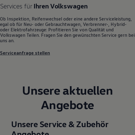
Motorenöl und Flüssigkeiten
Services für
Ihren
Volkswagen
Räder und Reifen
Pannen- und Unfallhilfe
Ob Inspektion, Reifenwechsel oder eine andere Serviceleistung,
Economy Service
egal ob für Neu- oder
Gebrauchtwagen
, Verbrenner-, Hybrid-
Volkswagen Teile
oder Elektrofahrzeuge: Profitieren Sie von Qualität und
Zubehör
Volkswagen
Teilen. Fragen Sie den gewünschten
Service
gern bei
Modellspezifisches Zubehör
uns an.
Schutz und Pflege
Transport
Serviceanfrage stellen
Entertainment und Elektronik
Individualisieren
Wallbox und Ladekabel
Digitale Extras
Dienste für Ihr Modell finden
Volkswagen Apps, Login und Shop
Unsere aktuellen
Handy und Fahrzeug verbinden
Updates für Software, Karten und Radio
Über Ihr Auto
Angebote
Vorgängermodelle
Kundeninformationen
Volkswagen Kundenbetreuung
Warn- und Kontrollleuchten
Unsere Service & Zubehör
Assistenzsysteme
Digitale Betriebsanleitung
Angebote
Live Beratung