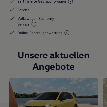
Zertifizierte
Gebrauchtwagen
Magazin
Lifestyle
Service
Transport
Familie
Volkswagen Economy
Elektromobilität
Service
Volkswagen R
Pannen- und Unfallhilfe
Online-Fahrzeugbewertung
Volkswagen Kundenbetreuung
Unsere aktuellen
Angebote