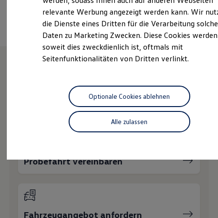
werden, sodass Ihnen auch auf anderen Webseiten
Hybridautos
Ansprechpartner
relevante Werbung angezeigt werden kann. Wir nut
Marke und Erlebnis
die Dienste eines Dritten für die Verarbeitung solche
Volkswagen R und R Experience
R-Modelle
Daten zu Marketing Zwecken. Diese Cookies werden
R Experience
soweit dies zweckdienlich ist, oftmals mit
Driving Experience
Seitenfunktionalitäten von Dritten verlinkt.
Volkswagen entdecken
Werkbesichtigung
Factory visit
Wie können wir
Lifestyle Shop
T-Roc Kollektion
Optionale Cookies ablehnen
Ihnen weiterhelfen?
Golf Kollektion
ID. Kollektion
Volkswagen Kollektion
Alle zulassen
R-Kollektion
GTI Kollektion
Fußball Drop
we drive football
Probefahrt vereinbaren
#wedriveproud
Besitzer und Service
myVolkswagen
Software Updates
Service und Ersatzteile
Inspektion und HU/AU
Fahrzeugangebot anfordern
Reparaturen und Checks