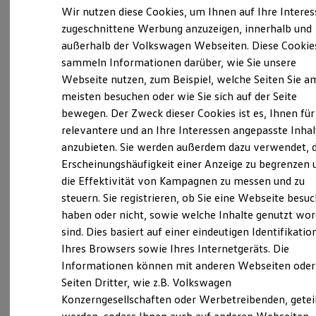
Elektrofahrzeugkonzepte
Wir nutzen diese Cookies, um Ihnen auf Ihre Intere
ID. EVERY1
zugeschnittene Werbung anzuzeigen, innerhalb und
Verantwortlich für die Inhalte auf dieser Seite ist die Autohaus
Reichweite
außerhalb der Volkswagen Webseiten. Diese Cookie
Hesse GmbH & Co. KG
Reichweite der ID. Modelle
(
Impressum & Rechtliches
)
Reichweite im Winter
sammeln Informationen darüber, wie Sie unsere
Rekuperation
Webseite nutzen, zum Beispiel, welche Seiten Sie a
Laden
Unsere 
meisten besuchen oder wie Sie sich auf der Seite
Laden unterwegs
Laden Zuhause
bewegen. Der Zweck dieser Cookies ist es, Ihnen für
Ladestationen finden
relevantere und an Ihre Interessen angepasste Inhal
Ladezeitensimulator
Bremer Straße 40, 27367 Sottrum
anzubieten. Sie werden außerdem dazu verwendet, d
Batterie
Sicherheit
Erscheinungshäufigkeit einer Anzeige zu begrenzen 
Garantie und Lebensdauer
Montag
-
Freitag
08:00
-
18:00
Uhr
die Effektivität von Kampagnen zu messen und zu
Nachhaltigkeit
steuern. Sie registrieren, ob Sie eine Webseite besuc
Samstag
Technologie
08:00
-
12:00
Uhr
Kosten und Kauf
haben oder nicht, sowie welche Inhalte genutzt wo
Sonntag
Geschlossen
Verbrauchskosten
sind. Dies basiert auf einer eindeutigen Identifikatio
Kaufoptionen
Ihres Browsers sowie Ihres Internetgeräts. Die
E-Auto-Förderung
info@autohaus-hesse.de
Software und Konnektivität
Informationen können mit anderen Webseiten oder
Die ID. Software 6
Seiten Dritter, wie z.B. Volkswagen
+49 4264 83100
ID. Software Versionen und Updates
Konzerngesellschaften oder Werbetreibenden, getei
Digitale Extras
Schnittstellen zu Ihrem ID.