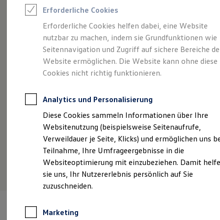
Reifenpakete
Erforderliche Cookies
Leasing
Angebot gültig bis 30.09.2026
Geschäftskunden
Leasing-Angebote
Erforderliche Cookies helfen dabei, eine Website
Gebrauchtwagen Leasing
Der Tayron
Ei
nutzbar zu machen, indem sie Grundfunktionen wie
Junge Gebrauchtwagen-Leasing
Po
Ab 399,00 €
mtl. leasen für Geschäftskunden | 0,00
Elektroauto Leasing
Seitennavigation und Zugriff auf sichere Bereiche de
Kleinwagen-Leasing
€ Sonderzahlung | 48 Monate Laufzeit | Jährliche
Website ermöglichen. Die Website kann ohne diese
Ab
Leasing ohne Anzahlung
Fahrleistung: 10.000 km
Cookies nicht richtig funktionieren.
€ 
Finanzierung
Autokredit mit Schlussrate
Fa
Versicherungen und Garantien
Details ansehen
Analytics und Personalisierung
Kfz-Versicherung
Restschuldversicherungen
Diese Cookies sammeln Informationen über Ihre
Garantien
Websitenutzung (beispielsweise Seitenaufrufe,
Wartungsverträge
Geschäftskunden
Verweildauer je Seite, Klicks) und ermöglichen uns b
Professional Class bei Volkswagen
Teilnahme, Ihre Umfrageergebnisse in die
Großkunden
Websiteoptimierung mit einzubeziehen. Damit helf
Behörden
Direktkunden
sie uns, Ihr Nutzererlebnis persönlich auf Sie
Sonderfahrzeuge
zuzuschneiden.
Anpfiff zum Gewinn
Elektromobilität
Elektroautos
Marketing
ID. Tutorials