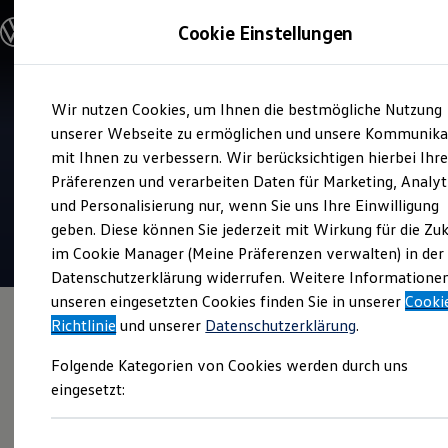
Modelle und Konfigurator
Cookie Einstellungen
Konfigurator
Modelle vergleichen
Konfiguration laden
Zum
Zum
Autosuche
Wir nutzen Cookies, um Ihnen die bestmögliche Nutzung
Hauptinhalt
Footer
Elektroautos
Verkauf und Service
springen
springen
unserer Webseite zu ermöglichen und unsere Kommunika
ENERGY Sondermodelle
Autohaus Hesse
Nutzfahrzeuge
mit Ihnen zu verbessern. Wir berücksichtigen hierbei Ihr
SUV und CUV
Präferenzen und verarbeiten Daten für Marketing, Analyt
Familienautos
4.8
|
279 Bewertungen
und Personalisierung nur, wenn Sie uns Ihre Einwilligung
Kombis
Kompaktwagen
geben. Diese können Sie jederzeit mit Wirkung für die Zu
Sportwagen
im Cookie Manager (Meine Präferenzen verwalten) in der
Schnell verfügbare Fahrzeuge
Angebote und Produkte
Datenschutzerklärung widerrufen. Weitere Informatione
Aktuelle Angebote
unseren eingesetzten Cookies finden Sie in unserer
Cooki
E-Auto-Förderung
Richtlinie
und unserer
Datenschutzerklärung
.
Volkswagen Marktplatz
Die ENERGY Sondermodelle
Folgende Kategorien von Cookies werden durch uns
Junge Gebrauchtwagen und Gebrauchtwagen
Volkswagen Zertifizierte Gebrauchtwagen
eingesetzt:
Elektromobilität bei Gebrauchtwagen
Zubehör- und Serviceangebote
Saisonangebote