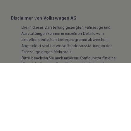
Disclaimer von Volkswagen AG
Die in dieser Darstellung gezeigten Fahrzeuge und
Ausstattungen können in einzelnen Details vom
aktuellen deutschen Lieferprogramm abweichen.
Abgebildet sind teilweise Sonderausstattungen der
Fahrzeuge gegen Mehrpreis.
Bitte beachten Sie auch unseren Konfigurator für eine
Übersicht der aktuell verfügbaren Modelle und
Ausstattungen.
Die angegebenen Verbrauchs- und Emissionswerte
beziehen sich nicht auf ein einzelnes Fahrzeug und sind
nicht Bestandteil des Angebots, sondern dienen allein
Vergleichszwecken zwischen den verschiedenen
Fahrzeugtypen. Zusatzausstattungen und
Zubehör
(Anbauteile, Reifenformat usw.) können relevante
Fahrzeugparameter, wie
z. B.
Gewicht, Rollwiderstand
und Aerodynamik verändern und neben Witterungs-
und Verkehrsbedingungen sowie dem individuellen