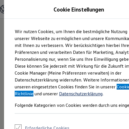
Modelle und Konfigurator
Cookie Einstellungen
Konfigurator
Modelle vergleichen
Konfiguration laden
Zum
Zum
Autosuche
Wir nutzen Cookies, um Ihnen die bestmögliche Nutzung
Hauptinhalt
Footer
Elektroautos
springen
springen
unserer Webseite zu ermöglichen und unsere Kommunika
ENERGY Sondermodelle
Nutzfahrzeuge
mit Ihnen zu verbessern. Wir berücksichtigen hierbei Ihr
SUV und CUV
Präferenzen und verarbeiten Daten für Marketing, Analyt
Familienautos
Personalisierung nur, wenn Sie uns Ihre Einwilligung gebe
Kombis
Kompaktwagen
Diese können Sie jederzeit mit Wirkung für die Zukunft i
Sportwagen
Cookie Manager (Meine Präferenzen verwalten) in der
Schnell verfügbare Fahrzeuge
Angebote und Produkte
Datenschutzerklärung widerrufen. Weitere Informatione
Aktuelle Angebote
unseren eingesetzten Cookies finden Sie in unserer
Cooki
E-Auto-Förderung
Richtlinie
und unserer
Datenschutzerklärung
.
Volkswagen Marktplatz
Die ENERGY Sondermodelle
Folgende Kategorien von Cookies werden durch uns einge
Junge Gebrauchtwagen und Gebrauchtwagen
Volkswagen Zertifizierte Gebrauchtwagen
Elektromobilität bei Gebrauchtwagen
Zubehör- und Serviceangebote
Saisonangebote
Erforderliche Cookies