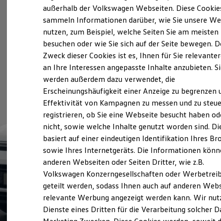
Der neue ID. Polo
außerhalb der Volkswagen Webseiten. Diese Cookie
Der neue ID.3 Neo
sammeln Informationen darüber, wie Sie unsere We
Der ID.4
nutzen, zum Beispiel, welche Seiten Sie am meisten
Der ID.4 GTX
Der ID.5 GTX
besuchen oder wie Sie sich auf der Seite bewegen. D
Der ID.7
Zweck dieser Cookies ist es, Ihnen für Sie relevante
Der ID.7 GTX
an Ihre Interessen angepasste Inhalte anzubieten. S
Der ID.7 Tourer
Der ID.7 GTX Tourer
werden außerdem dazu verwendet, die
Der ID. Buzz
Erscheinungshäufigkeit einer Anzeige zu begrenzen 
Der neue ID. Cross
Effektivität von Kampagnen zu messen und zu steue
Elektrofahrzeugkonzepte
ID. EVERY1
registrieren, ob Sie eine Webseite besucht haben od
Reichweite
nicht, sowie welche Inhalte genutzt worden sind. Di
Reichweite der ID. Modelle
basiert auf einer eindeutigen Identifikation Ihres B
Reichweite im Winter
Rekuperation
sowie Ihres Internetgeräts. Die Informationen kön
Laden
anderen Webseiten oder Seiten Dritter, wie z.B.
Laden unterwegs
Volkswagen Konzerngesellschaften oder Werbetrei
Laden Zuhause
Ladestationen finden
geteilt werden, sodass Ihnen auch auf anderen Web
Ladezeitensimulator
relevante Werbung angezeigt werden kann. Wir nut
Batterie
Dienste eines Dritten für die Verarbeitung solcher D
Sicherheit
Garantie und Lebensdauer