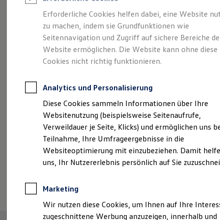
Reifenpakete
Leasing
Erforderliche Cookies helfen dabei, eine Website nu
Leasing-Angebote
zu machen, indem sie Grundfunktionen wie
Abenteuer Leben.
Der
Gebrauchtwagen Leasing
Seitennavigation und Zugriff auf sichere Bereiche de
Junge Gebrauchtwagen-Leasing
Elektroauto Leasing
Website ermöglichen. Die Website kann ohne diese
Tiguan.
Kleinwagen-Leasing
Cookies nicht richtig funktionieren.
Leasing ohne Anzahlung
Finanzierung
Autokredit mit Schlussrate
Analytics und Personalisierung
Versicherungen und Garantien
Kfz-Versicherung
Diese Cookies sammeln Informationen über Ihre
Restschuldversicherungen
Websitenutzung (beispielsweise Seitenaufrufe,
Garantien
Verweildauer je Seite, Klicks) und ermöglichen uns b
Wartungsverträge
Geschäftskunden
Teilnahme, Ihre Umfrageergebnisse in die
Professional Class bei Volkswagen
Websiteoptimierung mit einzubeziehen. Damit helfe
Großkunden
uns, Ihr Nutzererlebnis persönlich auf Sie zuzuschne
Behörden
Direktkunden
(
Impressum & Rechtliches
)
Sonderfahrzeuge
Marketing
Anpfiff zum Gewinn
Elektromobilität
Wir nutzen diese Cookies, um Ihnen auf Ihre Intere
Elektroautos
zugeschnittene Werbung anzuzeigen, innerhalb und
ID. Tutorials