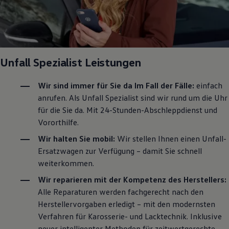
Magazin
Lifestyle
Transport
Familie
Elektromobilität
Volkswagen R
Unfall Spezialist Leistungen
Pannen- und Unfallhilfe
Volkswagen Kundenbetreuung
Wir sind immer für Sie da Im Fall der Fälle:
einfach
anrufen. Als Unfall Spezialist sind wir rund um die Uhr
für die Sie da. Mit 24-Stunden-Abschleppdienst und
Vororthilfe.
Wir halten Sie mobil:
Wir stellen Ihnen einen Unfall-
Ersatzwagen zur Verfügung – damit Sie schnell
weiterkommen.
Wir reparieren mit der Kompetenz des Herstellers:
Alle Reparaturen werden fachgerecht nach den
Herstellervorgaben erledigt – mit den modernsten
Verfahren für Karosserie- und Lacktechnik. Inklusive
neuer intelligenter Methoden für zeitwertgerechte