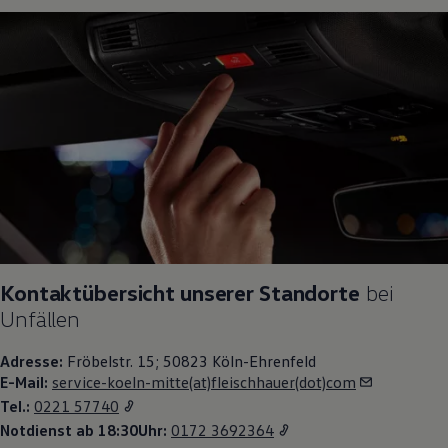
Kontaktübersicht unserer Standorte
bei
Unfällen
Adresse:
Fröbelstr. 15; 50823 Köln-Ehrenfeld
E-Mail:
service-koeln-mitte(at)fleischhauer(dot)com
Tel.:
0221 57740
Notdienst ab 18:30Uhr:
0172 3692364