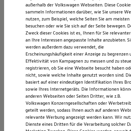
Elektrofahrzeugkonzepte
außerhalb der Volkswagen Webseiten. Diese Cookie
ID. EVERY1
Mit den Fleischhauer Unfall Spezialisten finden
sammeln Informationen darüber, wie Sie unsere We
Reichweite
Sie den idealen Ansprechpartner rund um alle
nutzen, zum Beispiel, welche Seiten Sie am meisten
Reichweite der ID. Modelle
Reichweite im Winter
Instandsetzungen und Reparaturen, die nach
besuchen oder wie Sie sich auf der Seite bewegen. D
Rekuperation
einem Unfall mit Ihrem Fahrzeug vorkommen
Zweck dieser Cookies ist es, Ihnen für Sie relevante
Laden
an Ihre Interessen angepasste Inhalte anzubieten. S
Laden unterwegs
können. Unsere neun
Volkswagen
Standorte
Laden Zuhause
werden außerdem dazu verwendet, die
wurden mit dem exklusiven Titel „Unfall
Ladestationen finden
Erscheinungshäufigkeit einer Anzeige zu begrenzen 
Ladezeitensimulator
Spezialist“ seitens
Volkswagen
ausgezeichnet
Effektivität von Kampagnen zu messen und zu steue
Batterie
und erfüllen damit die strengen
Service
Vorgaben
Sicherheit
registrieren, ob Sie eine Webseite besucht haben od
Garantie und Lebensdauer
des Herstellers.
nicht, sowie welche Inhalte genutzt worden sind. Di
Nachhaltigkeit
basiert auf einer eindeutigen Identifikation Ihres B
Technologie
Moderne Automobile sind HighTech-Produkte,
Kosten und Kauf
sowie Ihres Internetgeräts. Die Informationen kön
Verbrauchskosten
ihre komplexen Schutzsysteme gewährleisten
anderen Webseiten oder Seiten Dritter, wie z.B.
Kaufoptionen
optimale Sicherheit und verringern Unfallfolgen
Volkswagen Konzerngesellschaften oder Werbetrei
E-Auto-Förderung
Software und Konnektivität
für Mensch und Material. Eine unsachgemäße
geteilt werden, sodass Ihnen auch auf anderen Web
Die ID. Software 6
relevante Werbung angezeigt werden kann. Wir nut
Unfallreparatur kann nicht nur großen Ärger für
ID. Software Versionen und Updates
Dienste eines Dritten für die Verarbeitung solcher D
Digitale Extras
alle Beteiligten verursachen, sondern stellt auch
Schnittstellen zu Ihrem ID.