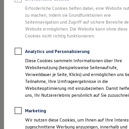
Reifenpakete
Leasing
Erforderliche Cookies helfen dabei, eine Website nu
Leasing-Angebote
zu machen, indem sie Grundfunktionen wie
Wir sind Ihr
Unfall
Gebrauchtwagen Leasing
Seitennavigation und Zugriff auf sichere Bereiche de
Junge Gebrauchtwagen-Leasing
Elektroauto Leasing
Website ermöglichen. Die Website kann ohne diese
Spezialist
Kleinwagen-Leasing
Cookies nicht richtig funktionieren.
Leasing ohne Anzahlung
Finanzierung
Autokredit mit Schlussrate
Analytics und Personalisierung
Versicherungen und Garantien
Kfz-Versicherung
Diese Cookies sammeln Informationen über Ihre
Restschuldversicherungen
Websitenutzung (beispielsweise Seitenaufrufe,
Garantien
Verweildauer je Seite, Klicks) und ermöglichen uns b
Wartungsverträge
Geschäftskunden
Teilnahme, Ihre Umfrageergebnisse in die
Professional Class bei Volkswagen
Websiteoptimierung mit einzubeziehen. Damit helfe
Großkunden
(
Impressum & Rechtliches
)
uns, Ihr Nutzererlebnis persönlich auf Sie zuzuschne
Behörden
Direktkunden
Sonderfahrzeuge
Marketing
Anpfiff zum Gewinn
Fleischhauer - Ihr Unfall
Elektromobilität
Wir nutzen diese Cookies, um Ihnen auf Ihre Intere
Spezialist
Elektroautos
zugeschnittene Werbung anzuzeigen, innerhalb und
ID. Tutorials