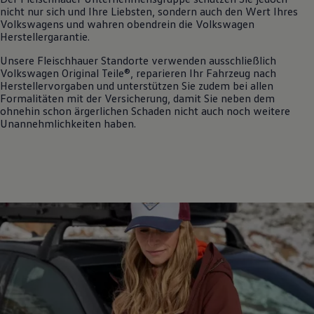
Motorenöl und Flüssigkeiten
nicht nur sich und Ihre Liebsten, sondern auch den Wert Ihres
Räder und Reifen
Volkswagens und wahren obendrein die
Volkswagen
Pannen- und Unfallhilfe
Herstellergarantie.
Economy Service
Unsere Fleischhauer Standorte verwenden ausschließlich
Volkswagen Teile
Volkswagen
Original
Teile®, reparieren Ihr Fahrzeug nach
Zubehör
Herstellervorgaben und unterstützen Sie zudem bei allen
Modellspezifisches Zubehör
Formalitäten mit der Versicherung, damit Sie neben dem
Schutz und Pflege
ohnehin schon ärgerlichen Schaden nicht auch noch weitere
Transport
Unannehmlichkeiten haben.
Entertainment und Elektronik
Individualisieren
Wallbox und Ladekabel
Digitale Extras
Dienste für Ihr Modell finden
Volkswagen Apps, Login und Shop
Handy und Fahrzeug verbinden
Updates für Software, Karten und Radio
Über Ihr Auto
Vorgängermodelle
Kundeninformationen
Volkswagen Kundenbetreuung
Warn- und Kontrollleuchten
Assistenzsysteme
Digitale Betriebsanleitung
Live Beratung