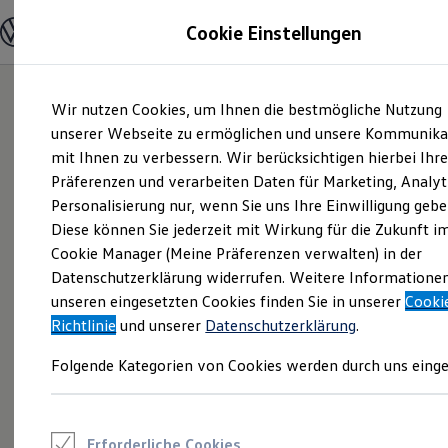
Modelle und Konfigurator
Cookie Einstellungen
Konfigurator
Modelle vergleichen
Konfiguration laden
Zum
Zum
Autosuche
Wir nutzen Cookies, um Ihnen die bestmögliche Nutzung
Hauptinhalt
Footer
Elektroautos
springen
springen
unserer Webseite zu ermöglichen und unsere Kommunika
ENERGY Sondermodelle
Nutzfahrzeuge
mit Ihnen zu verbessern. Wir berücksichtigen hierbei Ihr
SUV und CUV
Präferenzen und verarbeiten Daten für Marketing, Analyt
Familienautos
Personalisierung nur, wenn Sie uns Ihre Einwilligung gebe
Kombis
Kompaktwagen
Diese können Sie jederzeit mit Wirkung für die Zukunft i
Sportwagen
Cookie Manager (Meine Präferenzen verwalten) in der
Schnell verfügbare Fahrzeuge
Angebote und Produkte
Datenschutzerklärung widerrufen. Weitere Informatione
Aktuelle Angebote
unseren eingesetzten Cookies finden Sie in unserer
Cooki
E-Auto-Förderung
Richtlinie
und unserer
Datenschutzerklärung
.
Volkswagen Marktplatz
Die ENERGY Sondermodelle
Folgende Kategorien von Cookies werden durch uns einge
Junge Gebrauchtwagen und Gebrauchtwagen
Volkswagen Zertifizierte Gebrauchtwagen
Elektromobilität bei Gebrauchtwagen
Zubehör- und Serviceangebote
Saisonangebote
Erforderliche Cookies