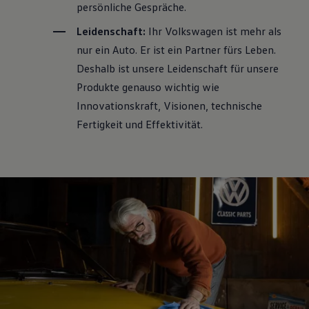
persönliche Gespräche.
Magazin
Lifestyle
Leidenschaft:
Ihr
Volkswagen
ist mehr als
Transport
Familie
nur ein Auto. Er ist ein Partner fürs Leben.
Elektromobilität
Deshalb ist unsere Leidenschaft für unsere
Volkswagen R
Pannen- und Unfallhilfe
Produkte genauso wichtig wie
Volkswagen Kundenbetreuung
Innovationskraft, Visionen, technische
Fertigkeit und Effektivität.