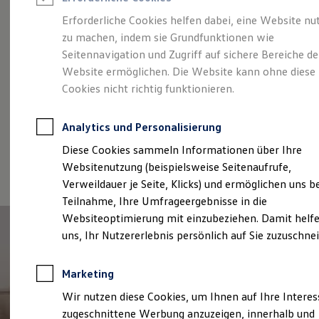
Reifenpakete
Leasing
Erforderliche Cookies helfen dabei, eine Website nu
Leasing-Angebote
zu machen, indem sie Grundfunktionen wie
Original Volkswagen
Gebrauchtwagen Leasing
Seitennavigation und Zugriff auf sichere Bereiche de
Junge Gebrauchtwagen-Leasing
Elektroauto Leasing
Website ermöglichen. Die Website kann ohne diese
Classic Parts
Kleinwagen-Leasing
Cookies nicht richtig funktionieren.
Leasing ohne Anzahlung
Finanzierung
Autokredit mit Schlussrate
Analytics und Personalisierung
Versicherungen und Garantien
Kfz-Versicherung
Diese Cookies sammeln Informationen über Ihre
Restschuldversicherungen
Websitenutzung (beispielsweise Seitenaufrufe,
Garantien
(
Impressum & Rechtliches
)
Verweildauer je Seite, Klicks) und ermöglichen uns b
Wartungsverträge
Geschäftskunden
Teilnahme, Ihre Umfrageergebnisse in die
Professional Class bei Volkswagen
Websiteoptimierung mit einzubeziehen. Damit helfe
Großkunden
uns, Ihr Nutzererlebnis persönlich auf Sie zuzuschne
Behörden
Direktkunden
Sonderfahrzeuge
Marketing
Anpfiff zum Gewinn
Elektromobilität
Wir nutzen diese Cookies, um Ihnen auf Ihre Intere
Elektroautos
zugeschnittene Werbung anzuzeigen, innerhalb und
ID. Tutorials