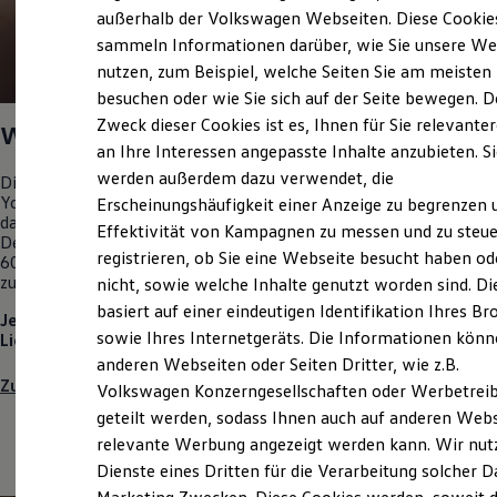
Elektrofahrzeugkonzepte
außerhalb der Volkswagen Webseiten. Diese Cookie
ID. EVERY1
sammeln Informationen darüber, wie Sie unsere We
Reichweite
nutzen, zum Beispiel, welche Seiten Sie am meisten
Reichweite der ID. Modelle
Reichweite im Winter
besuchen oder wie Sie sich auf der Seite bewegen. D
Rekuperation
Zweck dieser Cookies ist es, Ihnen für Sie relevante
Was sind Classic Parts?
Laden
an Ihre Interessen angepasste Inhalte anzubieten. S
Laden unterwegs
Laden Zuhause
werden außerdem dazu verwendet, die
Die Classic Parts sind Ersatzteile in Originalqualität für Oldtimer,
Ladestationen finden
Youngtimer und Daily Driver. So bleibt Ihr
Volkswagen
selbst
Erscheinungshäufigkeit einer Anzeige zu begrenzen 
Ladezeitensimulator
dann ein
Original
, wenn er etwas in die Jahre gekommen ist.
Effektivität von Kampagnen zu messen und zu steue
Batterie
Denn Qualität fährt am längsten. Unser Sortiment umfasst etwa
Sicherheit
registrieren, ob Sie eine Webseite besucht haben od
60.000 Artikel und reicht von der Schraube aus den 1950ern bis
Garantie und Lebensdauer
zum Kotflügel aus den 2000er Jahren.
nicht, sowie welche Inhalte genutzt worden sind. Di
Nachhaltigkeit
basiert auf einer eindeutigen Identifikation Ihres B
Technologie
Jetzt passende
Original
Volkswagen
Classic Parts für Ihren
Kosten und Kauf
sowie Ihres Internetgeräts. Die Informationen kön
Liebling finden und bestellen.
Verbrauchskosten
anderen Webseiten oder Seiten Dritter, wie z.B.
Kaufoptionen
Zum Shop
Volkswagen Konzerngesellschaften oder Werbetrei
E-Auto-Förderung
Software und Konnektivität
geteilt werden, sodass Ihnen auch auf anderen Web
Die ID. Software 6
relevante Werbung angezeigt werden kann. Wir nut
ID. Software Versionen und Updates
Dienste eines Dritten für die Verarbeitung solcher D
Digitale Extras
Schnittstellen zu Ihrem ID.