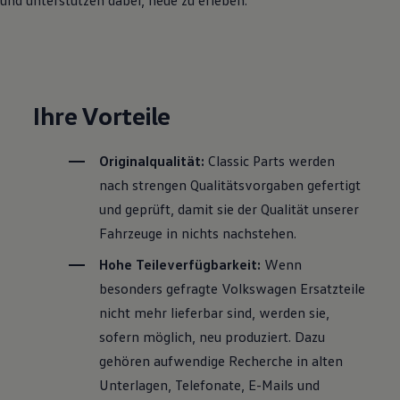
Motorenöl und Flüssigkeiten
Räder und Reifen
Pannen- und Unfallhilfe
Economy Service
Volkswagen Teile
Zubehör
Ihre Vorteile
Modellspezifisches Zubehör
Schutz und Pflege
Transport
Entertainment und Elektronik
Originalqualität:
Classic Parts werden
Individualisieren
nach strengen Qualitätsvorgaben gefertigt
Wallbox und Ladekabel
Digitale Extras
und geprüft, damit sie der Qualität unserer
Dienste für Ihr Modell finden
Fahrzeuge in nichts nachstehen.
Volkswagen Apps, Login und Shop
Handy und Fahrzeug verbinden
Hohe Teileverfügbarkeit:
Wenn
Updates für Software, Karten und Radio
Über Ihr Auto
besonders gefragte
Volkswagen
Ersatzteile
Vorgängermodelle
nicht mehr lieferbar sind, werden sie,
Kundeninformationen
Volkswagen Kundenbetreuung
sofern möglich, neu produziert. Dazu
Warn- und Kontrollleuchten
gehören aufwendige Recherche in alten
Assistenzsysteme
Digitale Betriebsanleitung
Unterlagen, Telefonate, E-Mails und
Live Beratung