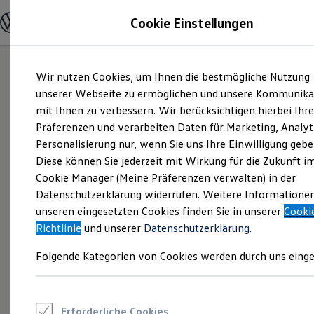
Modelle und Konfigurator
Cookie Einstellungen
Konfigurator
Modelle vergleichen
Konfiguration laden
Zum
Zum
Autosuche
Wir nutzen Cookies, um Ihnen die bestmögliche Nutzung
Hauptinhalt
Footer
Elektroautos
springen
springen
unserer Webseite zu ermöglichen und unsere Kommunika
ENERGY Sondermodelle
Nutzfahrzeuge
mit Ihnen zu verbessern. Wir berücksichtigen hierbei Ihr
SUV und CUV
Präferenzen und verarbeiten Daten für Marketing, Analyt
Familienautos
Personalisierung nur, wenn Sie uns Ihre Einwilligung gebe
Kombis
Kompaktwagen
Diese können Sie jederzeit mit Wirkung für die Zukunft i
Sportwagen
Cookie Manager (Meine Präferenzen verwalten) in der
Schnell verfügbare Fahrzeuge
Angebote und Produkte
Datenschutzerklärung widerrufen. Weitere Informatione
Aktuelle Angebote
unseren eingesetzten Cookies finden Sie in unserer
Cooki
E-Auto-Förderung
Richtlinie
und unserer
Datenschutzerklärung
.
Volkswagen Marktplatz
Die ENERGY Sondermodelle
Folgende Kategorien von Cookies werden durch uns einge
Junge Gebrauchtwagen und Gebrauchtwagen
Volkswagen Zertifizierte Gebrauchtwagen
Elektromobilität bei Gebrauchtwagen
Zubehör- und Serviceangebote
Saisonangebote
Erforderliche Cookies