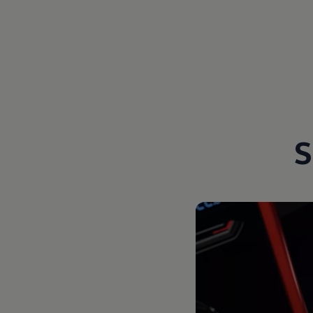
Magazin
Lifestyle
Transport
Familie
Elektromobilität
Volkswagen R
Pannen- und Unfallhilfe
Volkswagen Kundenbetreuung
S