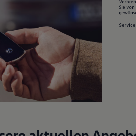
Verbrenn
Sie von 
gewüns
Service
sere aktuellen Angeb