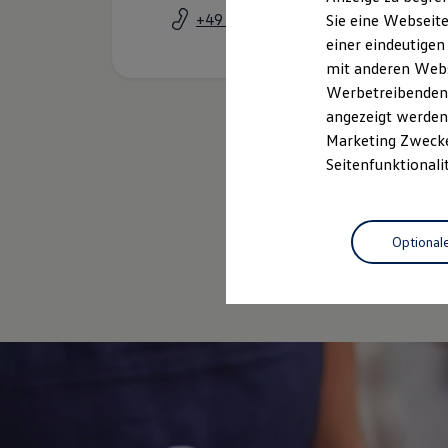
Elektrofahrzeugkonzepte
+49 2547 93100
Sie eine Webseite
ID. EVERY1
einer eindeutigen
Reichweite
Reichweite der ID. Modelle
mit anderen Webse
Reichweite im Winter
Werbetreibenden,
Rekuperation
angezeigt werden 
Laden
Laden unterwegs
Marketing Zwecken
Laden Zuhause
Seitenfunktionali
Ladestationen finden
Ladezeitensimulator
Batterie
Sicherheit
Optional
Garantie und Lebensdauer
Nachhaltigkeit
Technologie
Kosten und Kauf
Verbrauchskosten
Kaufoptionen
E-Auto-Förderung
Software und Konnektivität
Die ID. Software 6
ID. Software Versionen und Updates
Digitale Extras
Schnittstellen zu Ihrem ID.