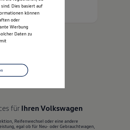
ind. Dies basiert auf
Informationen können
aften oder
evante Werbung
solcher Daten zu
 mit
k
en
ces für
Ihren
Volkswagen
ektion, Reifenwechsel oder eine andere
eistung, egal ob für Neu- oder
Gebrauchtwagen
,