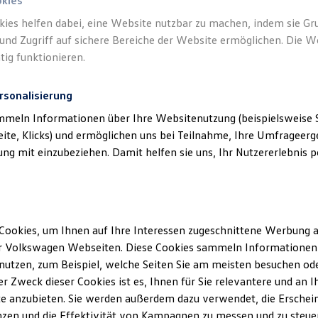
okies
kies helfen dabei, eine Website nutzbar zu machen, indem sie G
Verantwort
und Zugriff auf sichere Bereiche der Website ermöglichen. Die W
(
Impressu
tig funktionieren.
rsonalisierung
mmeln Informationen über Ihre Websitenutzung (beispielsweise S
eite, Klicks) und ermöglichen uns bei Teilnahme, Ihre Umfrageerge
g mit einzubeziehen. Damit helfen sie uns, Ihr Nutzererlebnis pe
Cookies, um Ihnen auf Ihre Interessen zugeschnittene Werbung a
r Volkswagen Webseiten. Diese Cookies sammeln Informationen 
Montag
-
Freitag
07:00
-
18:00
Uhr
utzen, zum Beispiel, welche Seiten Sie am meisten besuchen oder
sendahl
Samstag
07:00
-
12:00
Uhr
r Zweck dieser Cookies ist es, Ihnen für Sie relevantere und an I
Sonntag
Geschlossen
e anzubieten. Sie werden außerdem dazu verwendet, die Erschein
zen und die Effektivität von Kampagnen zu messen und zu steuern