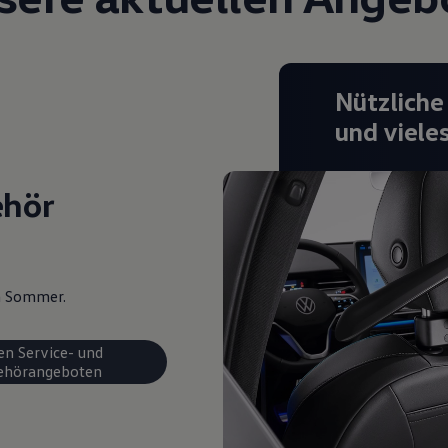
Nützliche
und viele
ehör
en Sommer.
en Service- und
ehörangeboten