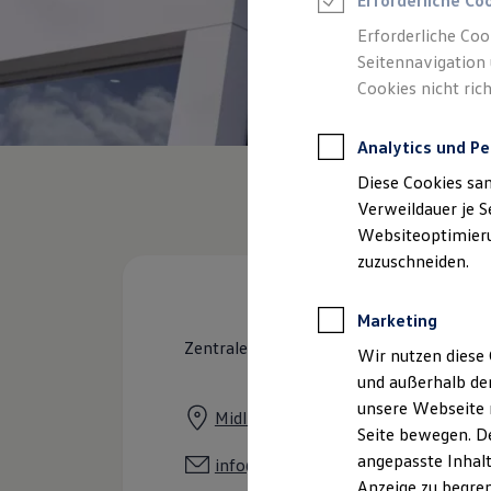
Erforderliche Co
Reifenpakete
Leasing
Erforderliche Coo
Leasing-Angebote
Seitennavigation 
Gebrauchtwagen Leasing
Cookies nicht rich
Junge Gebrauchtwagen-Leasing
Elektroauto Leasing
Kleinwagen-Leasing
Analytics und Pe
Leasing ohne Anzahlung
Finanzierung
Diese Cookies sa
Autokredit mit Schlussrate
Versicherungen und Garantien
Verweildauer je S
Kfz-Versicherung
Websiteoptimierun
Restschuldversicherungen
zuzuschneiden.
Garantien
Wartungsverträge
Geschäftskunden
Marketing
Professional Class bei Volkswagen
Großkunden
Zentrale
Wir nutzen diese 
Behörden
und außerhalb de
Direktkunden
Sonderfahrzeuge
unsere Webseite n
Midlicher Straße 80 - 86, 48720 Ro
Anpfiff zum Gewinn
Seite bewegen. De
Elektromobilität
angepasste Inhalt
Elektroautos
info@blakert.de
ID. Tutorials
Anzeige zu begren