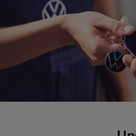
Hybridautos
Marke und Erlebnis
Volkswagen R und R Experience
R-Modelle
R Experience
Driving Experience
Volkswagen entdecken
Werkbesichtigung
Factory visit
Lifestyle Shop
T-Roc Kollektion
Golf Kollektion
ID. Kollektion
Volkswagen Kollektion
R-Kollektion
GTI Kollektion
Fußball Drop
we drive football
#wedriveproud
Besitzer und Service
myVolkswagen
Software Updates
Service und Ersatzteile
Un
Inspektion und HU/AU
Reparaturen und Checks