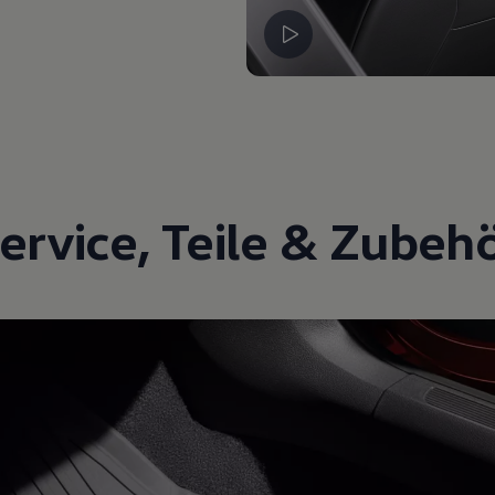
ervice
,
Teile
&
Zubeh