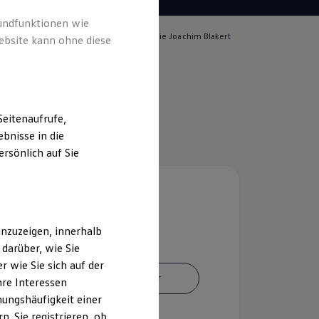
rundfunktionen wie
lich für die Inhalte auf dieser Seite ist die Joachim Blakert
ebsite kann ohne diese
m & Rechtliches
)
eitenaufrufe,
bnisse in die
rsönlich auf Sie
nzuzeigen, innerhalb
darüber, wie Sie
 wie Sie sich auf der
Ansprechpartner
hre Interessen
ungshäufigkeit einer
. Sie registrieren, ob