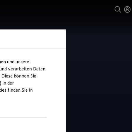
hen und unsere
 und verarbeiten Daten
ohaus Joachim
. Diese können Sie
kert
 in der
es finden Sie in
4.9
|
52 Bewertungen