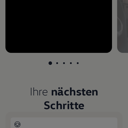
--:--
undefined, --:--
Ihre
nächsten
Schritte