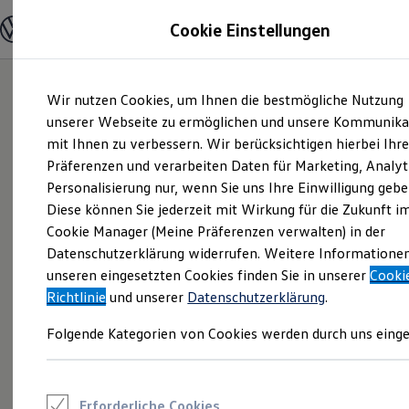
Modelle und Konfigurator
Cookie Einstellungen
Konfigurator
Modelle vergleichen
Konfiguration laden
Zum
Zum
Autosuche
Wir nutzen Cookies, um Ihnen die bestmögliche Nutzung
Hauptinhalt
Footer
Elektroautos
springen
springen
unserer Webseite zu ermöglichen und unsere Kommunika
ENERGY Sondermodelle
Nutzfahrzeuge
mit Ihnen zu verbessern. Wir berücksichtigen hierbei Ihr
SUV und CUV
Präferenzen und verarbeiten Daten für Marketing, Analyt
Familienautos
Personalisierung nur, wenn Sie uns Ihre Einwilligung gebe
Kombis
Kompaktwagen
Diese können Sie jederzeit mit Wirkung für die Zukunft i
Sportwagen
Cookie Manager (Meine Präferenzen verwalten) in der
Schnell verfügbare Fahrzeuge
Angebote und Produkte
Datenschutzerklärung widerrufen. Weitere Informatione
Aktuelle Angebote
unseren eingesetzten Cookies finden Sie in unserer
Cooki
E-Auto-Förderung
Richtlinie
und unserer
Datenschutzerklärung
.
Volkswagen Marktplatz
Die ENERGY Sondermodelle
Folgende Kategorien von Cookies werden durch uns einge
Junge Gebrauchtwagen und Gebrauchtwagen
Volkswagen Zertifizierte Gebrauchtwagen
Elektromobilität bei Gebrauchtwagen
Zubehör- und Serviceangebote
Saisonangebote
Erforderliche Cookies