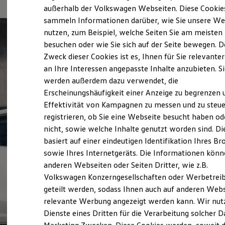
Elektrofahrzeugkonzepte
außerhalb der Volkswagen Webseiten. Diese Cookie
ID. EVERY1
sammeln Informationen darüber, wie Sie unsere We
Reichweite
nutzen, zum Beispiel, welche Seiten Sie am meisten
Reichweite der ID. Modelle
Reichweite im Winter
besuchen oder wie Sie sich auf der Seite bewegen. D
Rekuperation
Zweck dieser Cookies ist es, Ihnen für Sie relevante
Laden
an Ihre Interessen angepasste Inhalte anzubieten. S
Laden unterwegs
Laden Zuhause
werden außerdem dazu verwendet, die
Ladestationen finden
Erscheinungshäufigkeit einer Anzeige zu begrenzen 
Ladezeitensimulator
Effektivität von Kampagnen zu messen und zu steue
Batterie
Sicherheit
registrieren, ob Sie eine Webseite besucht haben od
Garantie und Lebensdauer
nicht, sowie welche Inhalte genutzt worden sind. Di
Nachhaltigkeit
basiert auf einer eindeutigen Identifikation Ihres B
Technologie
Kosten und Kauf
sowie Ihres Internetgeräts. Die Informationen kön
Verbrauchskosten
anderen Webseiten oder Seiten Dritter, wie z.B.
Kaufoptionen
Volkswagen Konzerngesellschaften oder Werbetrei
E-Auto-Förderung
Software und Konnektivität
geteilt werden, sodass Ihnen auch auf anderen Web
Die ID. Software 6
relevante Werbung angezeigt werden kann. Wir nut
ID. Software Versionen und Updates
Dienste eines Dritten für die Verarbeitung solcher D
Digitale Extras
Schnittstellen zu Ihrem ID.