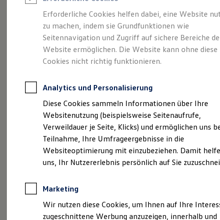
Reifenpakete
Leasing
Erforderliche Cookies helfen dabei, eine Website nu
Leasing-Angebote
zu machen, indem sie Grundfunktionen wie
Sportlich. Flexibel.
Gebrauchtwagen Leasing
Seitennavigation und Zugriff auf sichere Bereiche de
Junge Gebrauchtwagen-Leasing
Elektroauto Leasing
Website ermöglichen. Die Website kann ohne diese
Komfortabel.
Kleinwagen-Leasing
Cookies nicht richtig funktionieren.
Leasing ohne Anzahlung
Entdecken Sie den
Finanzierung
Autokredit mit Schlussrate
Analytics und Personalisierung
Versicherungen und Garantien
T‑Roc!
Kfz-Versicherung
Diese Cookies sammeln Informationen über Ihre
Restschuldversicherungen
Websitenutzung (beispielsweise Seitenaufrufe,
Garantien
Verweildauer je Seite, Klicks) und ermöglichen uns b
Wartungsverträge
Geschäftskunden
Teilnahme, Ihre Umfrageergebnisse in die
Professional Class bei Volkswagen
Websiteoptimierung mit einzubeziehen. Damit helfe
Großkunden
uns, Ihr Nutzererlebnis persönlich auf Sie zuzuschne
Behörden
Direktkunden
Sonderfahrzeuge
Marketing
Anpfiff zum Gewinn
Elektromobilität
Wir nutzen diese Cookies, um Ihnen auf Ihre Intere
(
Impressum & Rechtliches
)
Elektroautos
zugeschnittene Werbung anzuzeigen, innerhalb und
ID. Tutorials