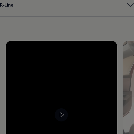
R‑Line
Magazin
Lifestyle
Transport
Familie
Elektromobilität
Volkswagen R
Pannen- und Unfallhilfe
Volkswagen Kundenbetreuung