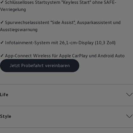
✓
Schlüsselloses Startsystem "Keyless Start" ohne SAFE-
Motorenöl und Flüssigkeiten
Verriegelung
Räder und Reifen
Pannen- und Unfallhilfe
Economy Service
✓
Spurwechselassistent "Side Assist", Ausparkassistent und
Volkswagen Teile
Ausstiegswarnung
Zubehör
Modellspezifisches Zubehör
Schutz und Pflege
✓
Infotainment-System mit 26,1-cm-Display (10,3 Zoll)
Transport
Entertainment und Elektronik
✓
App‑Connect
Wireless für Apple
CarPlay
und
Android
Auto
Individualisieren
Wallbox und Ladekabel
Jetzt Probefahrt vereinbaren
Digitale Extras
Dienste für Ihr Modell finden
Volkswagen Apps, Login und Shop
Handy und Fahrzeug verbinden
Updates für Software, Karten und Radio
Life
Über Ihr Auto
Vorgängermodelle
Kundeninformationen
Volkswagen Kundenbetreuung
Style
Warn- und Kontrollleuchten
Assistenzsysteme
Digitale Betriebsanleitung
Live Beratung