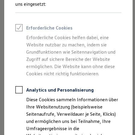
Reifenpakete
uns eingesetzt:
Leasing
Leasing-Angebote
Gebrauchtwagen Leasing
Junge Gebrauchtwagen-Leasing
Impressum
Erforderliche Cookies
Elektroauto Leasing
Kleinwagen-Leasing
Erforderliche Cookies helfen dabei, eine
Datenschutzerklärung
Leasing ohne Anzahlung
Website nutzbar zu machen, indem sie
Finanzierung
Nutzung von Terminbuchung Online
Autokredit mit Schlussrate
Grundfunktionen wie Seitennavigation und
Versicherungen und Garantien
Zugriff auf sichere Bereiche der Website
Kfz-Versicherung
ermöglichen. Die Website kann ohne diese
Restschuldversicherungen
Garantien
Cookies nicht richtig funktionieren.
Impressum
Wartungsverträge
Geschäftskunden
Professional Class bei Volkswagen
Analytics und Personalisierung
Autohaus Krammer GmbHDEggendorfer Straße 48
Großkunden
94491 Hengersberg
Diese Cookies sammeln Informationen über
Behörden
Direktkunden
Ihre Websitenutzung (beispielsweise
Sonderfahrzeuge
Telefon: 0 99 01 / 9 34 70
Seitenaufrufe, Verweildauer je Seite, Klicks)
Anpfiff zum Gewinn
Fax: 0 99 01 / 93 47 47
und ermöglichen uns bei Teilnahme, Ihre
Elektromobilität
E-Mail:
info@autohaus-krammer.de
Elektroautos
Umfrageergebnisse in die
ID. Tutorials