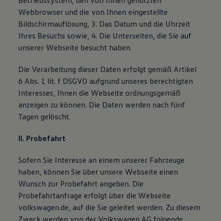
Betriebssystem, den von Ihnen genutzten
Magazin
Webbrowser und die von Ihnen eingestellte
Lifestyle
Bildschirmauflösung, 3. Das Datum und die Uhrzeit
Transport
Familie
Ihres Besuchs sowie, 4. Die Unterseiten, die Sie auf
Elektromobilität
unserer Webseite besucht haben.
Volkswagen R
Pannen- und Unfallhilfe
Die Verarbeitung dieser Daten erfolgt gemäß Artikel
Volkswagen Kundenbetreuung
6 Abs. 1 lit. f DSGVO aufgrund unseres berechtigten
Interesses, Ihnen die Webseite ordnungsgemäß
anzeigen zu können. Die Daten werden nach fünf
Tagen gelöscht.
II. Probefahrt
Sofern Sie Interesse an einem unserer Fahrzeuge
haben, können Sie über unsere Webseite einen
Wunsch zur Probefahrt angeben. Die
Probefahrtanfrage erfolgt über die Webseite
volkswagen.de, auf die Sie geleitet werden. Zu diesem
Zweck werden von der Volkswagen AG folgende