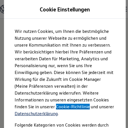
Modelle und Konfigurator
Cookie Einstellungen
Konfigurator
Modelle vergleichen
Konfiguration laden
Zum
Zum
Autosuche
Wir nutzen Cookies, um Ihnen die bestmögliche
Hauptinhalt
Footer
Elektroautos
springen
springen
Nutzung unserer Webseite zu ermöglichen und
ENERGY Sondermodelle
Nutzfahrzeuge
unsere Kommunikation mit Ihnen zu verbessern.
Autohaus Krammer
SUV und CUV
Wir berücksichtigen hierbei Ihre Präferenzen und
Familienautos
verarbeiten Daten für Marketing, Analytics und
Kombis
GmbH | Impressum
Kompaktwagen
Personalisierung nur, wenn Sie uns Ihre
Sportwagen
Einwilligung geben. Diese können Sie jederzeit mit
& Rechtliches
Schnell verfügbare Fahrzeuge
Angebote und Produkte
Wirkung für die Zukunft im Cookie Manager
Aktuelle Angebote
(Meine Präferenzen verwalten) in der
E-Auto-Förderung
Hier finden Sie Informationen über uns
Datenschutzerklärung widerrufen. Weitere
Volkswagen Marktplatz
Informationen zu unseren eingesetzten Cookies
Die ENERGY Sondermodelle
(Autohaus Krammer GmbH) als
Junge Gebrauchtwagen und Gebrauchtwagen
finden Sie in unserer
Cookie-Richtlinie
und unserer
verantwortlichen Anbieter von Inhalten
Volkswagen Zertifizierte Gebrauchtwagen
Datenschutzerklärung
.
und Angeboten, die auf dieser Website
Elektromobilität bei Gebrauchtwagen
Zubehör- und Serviceangebote
speziell aufgeführt sind.
Folgende Kategorien von Cookies werden durch
Saisonangebote