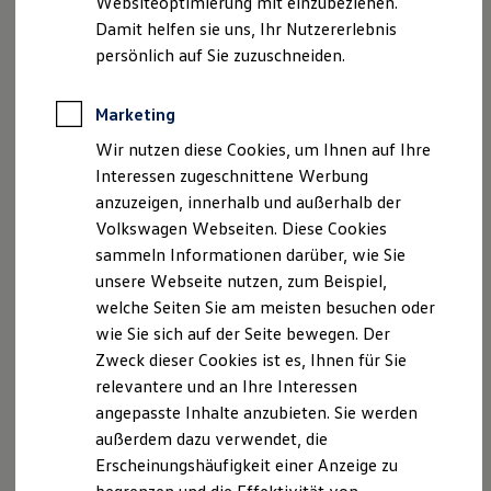
Websiteoptimierung mit einzubeziehen.
Elektrofahrzeugkonzepte
Geschäftsführer: Katharina Krammer, Felix Krammer
Damit helfen sie uns, Ihr Nutzererlebnis
ID. EVERY1
und Georg Krammer
Reichweite
persönlich auf Sie zuzuschneiden.
USt. ID-Nummer: DE 218 20 7767
Reichweite der ID. Modelle
Reichweite im Winter
Handelsregister: Deggendorf HRA 2346
Rekuperation
Marketing
Versicherungsvermittlerregister: 239/80464
Laden
Hinweis gemäß § 36
Wir nutzen diese Cookies, um Ihnen auf Ihre
Laden unterwegs
Laden Zuhause
Verbraucherstreitbeilegungsgesetz (VSBG)
Interessen zugeschnittene Werbung
Ladestationen finden
Wir sind zur Teilnahme an einem
anzuzeigen, innerhalb und außerhalb der
Ladezeitensimulator
Streitbeilegungsverfahren bei folgender
Volkswagen Webseiten. Diese Cookies
Batterie
Sicherheit
Verbraucherschlichtungsstelle bereit:
sammeln Informationen darüber, wie Sie
Garantie und Lebensdauer
unsere Webseite nutzen, zum Beispiel,
Nachhaltigkeit
Allgemeine VerbraucherschlichtungsstelleDEs
welche Seiten Sie am meisten besuchen oder
Technologie
Zentrums für Schlichtung e.V.
Kosten und Kauf
wie Sie sich auf der Seite bewegen. Der
Verbrauchskosten
Straßburger Straße 8
Zweck dieser Cookies ist es, Ihnen für Sie
Kaufoptionen
77694 Kehl am Rhein
relevantere und an Ihre Interessen
E-Auto-Förderung
Software und Konnektivität
angepasste Inhalte anzubieten. Sie werden
Die ID. Software 6
außerdem dazu verwendet, die
ID. Software Versionen und Updates
Datenschutzerklärung
Erscheinungshäufigkeit einer Anzeige zu
Digitale Extras
Schnittstellen zu Ihrem ID.