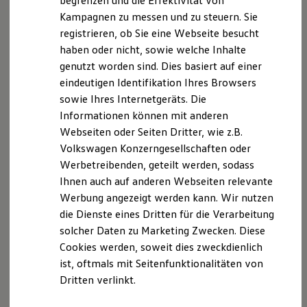
begrenzen und die Effektivität von
Hybridautos
Kampagnen zu messen und zu steuern. Sie
Marke und Erlebnis
Datenschutzhinweise
registrieren, ob Sie eine Webseite besucht
Volkswagen R und R Experience
R-Modelle
haben oder nicht, sowie welche Inhalte
A. Verantwortlicher
R Experience
genutzt worden sind. Dies basiert auf einer
Driving Experience
Wir freuen uns, dass Sie unsere Webseite der
eindeutigen Identifikation Ihres Browsers
Volkswagen entdecken
Werkbesichtigung
Autohaus Krammer GmbH besuchen. Im Folgenden
sowie Ihres Internetgeräts. Die
Factory visit
informieren wir Sie über die Verarbeitung Ihrer
Informationen können mit anderen
Lifestyle Shop
personenbezogenen Daten durch uns im
Webseiten oder Seiten Dritter, wie z.B.
T-Roc Kollektion
Golf Kollektion
Zusammenhang mit Ihrem Besuch unserer Webseite.
Volkswagen Konzerngesellschaften oder
ID. Kollektion
Werbetreibenden, geteilt werden, sodass
Volkswagen Kollektion
Verantwortliche Stelle ist die
Ihnen auch auf anderen Webseiten relevante
R-Kollektion
GTI Kollektion
Werbung angezeigt werden kann. Wir nutzen
Fußball Drop
Autohaus Krammer GmbH
die Dienste eines Dritten für die Verarbeitung
we drive football
solcher Daten zu Marketing Zwecken. Diese
#wedriveproud
Deggendorfer Straße 48
Besitzer und Service
Cookies werden, soweit dies zweckdienlich
myVolkswagen
ist, oftmals mit Seitenfunktionalitäten von
Software Updates
94491 Hengersberg
Dritten verlinkt.
Service und Ersatzteile
Inspektion und HU/AU
Telefon: 0 99 01 / 9 34 70
Reparaturen und Checks