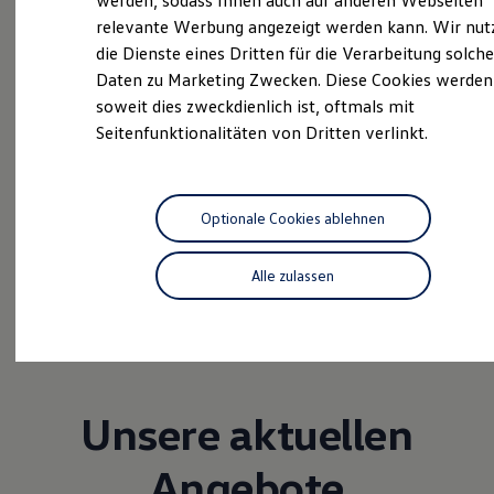
werden, sodass Ihnen auch auf anderen Webseiten
Hybridautos
relevante Werbung angezeigt werden kann. Wir nut
Marke und Erlebnis
Unsere Leistungen
im
die Dienste eines Dritten für die Verarbeitung solche
Volkswagen R und R Experience
R-Modelle
Daten zu Marketing Zwecken. Diese Cookies werden
Überblick
R Experience
soweit dies zweckdienlich ist, oftmals mit
Driving Experience
Seitenfunktionalitäten von Dritten verlinkt.
Volkswagen entdecken
Gebrauchtwagen
Werkbesichtigung
Factory visit
Service
Lifestyle Shop
T-Roc Kollektion
Optionale Cookies ablehnen
Volkswagen Economy
Golf Kollektion
Service
ID. Kollektion
Volkswagen Kollektion
Alle zulassen
Online-Fahrzeugbewertung
R-Kollektion
GTI Kollektion
Volkswagen Fleet
Fußball Drop
Service
we drive football
#wedriveproud
Besitzer und Service
myVolkswagen
Unsere aktuellen
Software Updates
Service und Ersatzteile
Angebote
Inspektion und HU/AU
Reparaturen und Checks