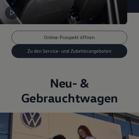
Magazin
Lifestyle
Transport
Familie
Elektromobilität
Volkswagen R
Online-Prospekt öffnen
Pannen- und Unfallhilfe
Volkswagen Kundenbetreuung
Zu den Service- und Zubehörangeboten
Neu- &
Gebrauchtwagen