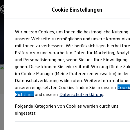
Modelle und Konfigurator
Cookie Einstellungen
Konfigurator
Modelle vergleichen
Konfiguration laden
Zum
Zum
Autosuche
Verkauf und Service
Wir nutzen Cookies, um Ihnen die bestmögliche Nutzung
Hauptinhalt
Footer
Elektroautos
Autohaus Kreisser
springen
springen
unserer Webseite zu ermöglichen und unsere Kommunika
ENERGY Sondermodelle
Nutzfahrzeuge
mit Ihnen zu verbessern. Wir berücksichtigen hierbei Ihr
SUV und CUV
4.8
|
522 Bewertungen
Präferenzen und verarbeiten Daten für Marketing, Analyt
Familienautos
und Personalisierung nur, wenn Sie uns Ihre Einwilligung
Kombis
Kompaktwagen
geben. Diese können Sie jederzeit mit Wirkung für die Zu
Sportwagen
im Cookie Manager (Meine Präferenzen verwalten) in der
Schnell verfügbare Fahrzeuge
Angebote und Produkte
Datenschutzerklärung widerrufen. Weitere Informatione
Aktuelle Angebote
unseren eingesetzten Cookies finden Sie in unserer
Cooki
E-Auto-Förderung
Richtlinie
und unserer
Datenschutzerklärung
.
Volkswagen Marktplatz
Die ENERGY Sondermodelle
Folgende Kategorien von Cookies werden durch uns
Junge Gebrauchtwagen und Gebrauchtwagen
Volkswagen Zertifizierte Gebrauchtwagen
eingesetzt:
Elektromobilität bei Gebrauchtwagen
Zubehör- und Serviceangebote
Verantwortlich für die Inhalte auf dieser Seite ist die Autohaus
Saisonangebote
Kreisser GmbH & Co. KG
(
Impressum & Rechtliches
)