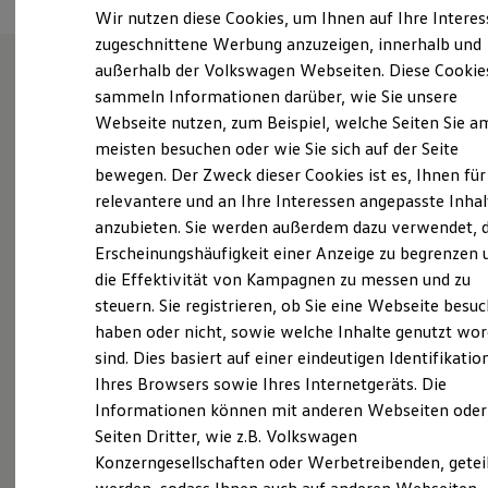
Elektrofahrzeugkonzepte
Wir nutzen diese Cookies, um Ihnen auf Ihre Intere
ID. EVERY1
zugeschnittene Werbung anzuzeigen, innerhalb und
Reichweite
außerhalb der Volkswagen Webseiten. Diese Cookie
Reichweite der ID. Modelle
Reichweite im Winter
sammeln Informationen darüber, wie Sie unsere
Wie können wir
Rekuperation
Webseite nutzen, zum Beispiel, welche Seiten Sie a
Laden
meisten besuchen oder wie Sie sich auf der Seite
Laden unterwegs
Ihnen weiterhelfen?
Laden Zuhause
bewegen. Der Zweck dieser Cookies ist es, Ihnen für
Ladestationen finden
relevantere und an Ihre Interessen angepasste Inhal
Ladezeitensimulator
anzubieten. Sie werden außerdem dazu verwendet, d
Batterie
Sicherheit
Erscheinungshäufigkeit einer Anzeige zu begrenzen 
Garantie und Lebensdauer
die Effektivität von Kampagnen zu messen und zu
Nachhaltigkeit
Servicetermin buchen
steuern. Sie registrieren, ob Sie eine Webseite besuc
Technologie
Kosten und Kauf
haben oder nicht, sowie welche Inhalte genutzt wo
Verbrauchskosten
sind. Dies basiert auf einer eindeutigen Identifikatio
Kaufoptionen
Ihres Browsers sowie Ihres Internetgeräts. Die
E-Auto-Förderung
Software und Konnektivität
Serviceanfrage stellen
Informationen können mit anderen Webseiten oder
Die ID. Software 6
Seiten Dritter, wie z.B. Volkswagen
ID. Software Versionen und Updates
Konzerngesellschaften oder Werbetreibenden, getei
Digitale Extras
Schnittstellen zu Ihrem ID.