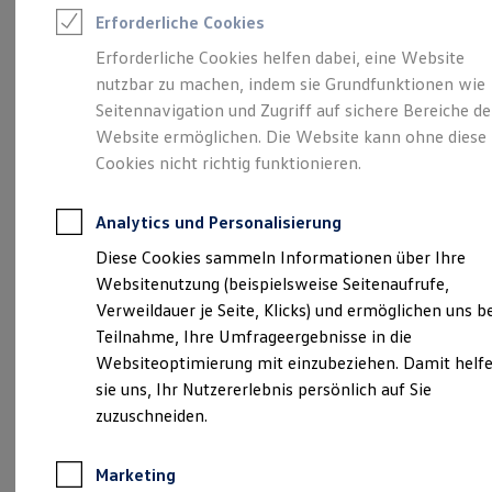
Reifenpakete
Erforderliche Cookies
Leasing
Leasing-Angebote
Erforderliche Cookies helfen dabei, eine Website
Gebrauchtwagen Leasing
Unsere 
nutzbar zu machen, indem sie Grundfunktionen wie
Junge Gebrauchtwagen-Leasing
Elektroauto Leasing
Seitennavigation und Zugriff auf sichere Bereiche de
Kleinwagen-Leasing
Website ermöglichen. Die Website kann ohne diese
Leasing ohne Anzahlung
Klingensteiner Straße 49, 89081 Ulm
Cookies nicht richtig funktionieren.
Finanzierung
Autokredit mit Schlussrate
Versicherungen und Garantien
Montag
-
Freitag
07:30
-
18:00
Uhr
Analytics und Personalisierung
Kfz-Versicherung
Samstag
09:00
-
13:00
Uhr
Restschuldversicherungen
Diese Cookies sammeln Informationen über Ihre
Garantien
Sonntag
Geschlossen
Websitenutzung (beispielsweise Seitenaufrufe,
Wartungsverträge
Geschäftskunden
Verweildauer je Seite, Klicks) und ermöglichen uns b
info@kreisser.de
Professional Class bei Volkswagen
Teilnahme, Ihre Umfrageergebnisse in die
Großkunden
Websiteoptimierung mit einzubeziehen. Damit helf
Behörden
+49 731 39710
Direktkunden
sie uns, Ihr Nutzererlebnis persönlich auf Sie
Sonderfahrzeuge
zuzuschneiden.
Anpfiff zum Gewinn
Ansprechpartner
Elektromobilität
Elektroautos
Marketing
ID. Tutorials