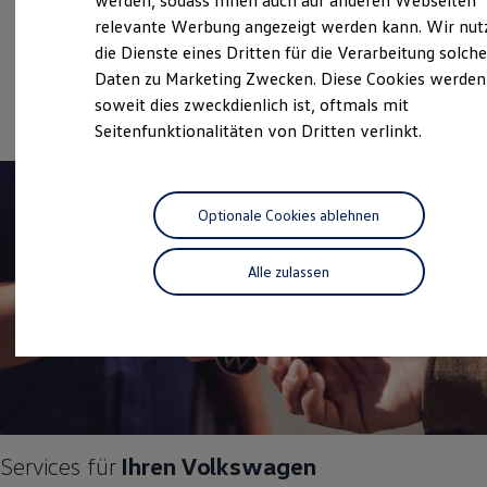
werden, sodass Ihnen auch auf anderen Webseiten
Gebrauchtwagen
Hybridautos
relevante Werbung angezeigt werden kann. Wir nut
Marke und Erlebnis
Service
die Dienste eines Dritten für die Verarbeitung solche
Volkswagen R und R Experience
R-Modelle
Daten zu Marketing Zwecken. Diese Cookies werden
Online-Fahrzeugbewertung
R Experience
soweit dies zweckdienlich ist, oftmals mit
Driving Experience
Seitenfunktionalitäten von Dritten verlinkt.
Volkswagen entdecken
Werkbesichtigung
Factory visit
Lifestyle Shop
T-Roc Kollektion
Optionale Cookies ablehnen
Golf Kollektion
ID. Kollektion
Volkswagen Kollektion
Alle zulassen
R-Kollektion
GTI Kollektion
Fußball Drop
we drive football
#wedriveproud
Besitzer und Service
myVolkswagen
Software Updates
Service und Ersatzteile
Services für
Ihren
Volkswagen
Inspektion und HU/AU
Reparaturen und Checks