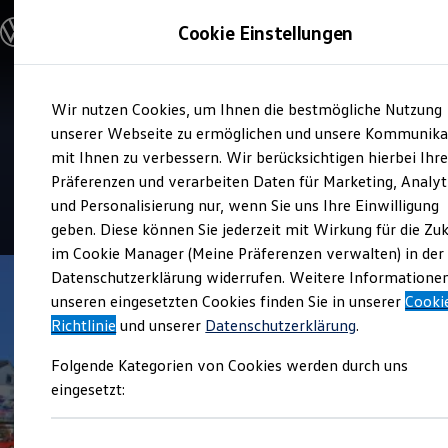
Modelle und Konfigurator
Cookie Einstellungen
Konfigurator
Modelle vergleichen
Konfiguration laden
Zum
Zum
Autosuche
Service
Wir nutzen Cookies, um Ihnen die bestmögliche Nutzung
Hauptinhalt
Footer
Elektroautos
Autohaus Kronshagen
springen
springen
unserer Webseite zu ermöglichen und unsere Kommunika
ENERGY Sondermodelle
Nutzfahrzeuge
mit Ihnen zu verbessern. Wir berücksichtigen hierbei Ihr
Hermann Seefluth
SUV und CUV
Präferenzen und verarbeiten Daten für Marketing, Analyt
Familienautos
und Personalisierung nur, wenn Sie uns Ihre Einwilligung
Kombis
4.9
|
92 Bewertungen
Kompaktwagen
geben. Diese können Sie jederzeit mit Wirkung für die Zu
Sportwagen
im Cookie Manager (Meine Präferenzen verwalten) in der
Schnell verfügbare Fahrzeuge
Angebote und Produkte
Datenschutzerklärung widerrufen. Weitere Informatione
Aktuelle Angebote
unseren eingesetzten Cookies finden Sie in unserer
Cooki
E-Auto-Förderung
Richtlinie
und unserer
Datenschutzerklärung
.
Volkswagen Marktplatz
Die ENERGY Sondermodelle
Folgende Kategorien von Cookies werden durch uns
Junge Gebrauchtwagen und Gebrauchtwagen
Volkswagen Zertifizierte Gebrauchtwagen
eingesetzt:
Elektromobilität bei Gebrauchtwagen
Zubehör- und Serviceangebote
Saisonangebote