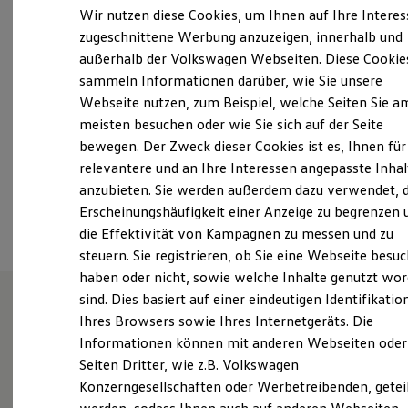
Montag
-
Freitag
07:00
-
18:00
Uhr
Elektrofahrzeugkonzepte
Wir nutzen diese Cookies, um Ihnen auf Ihre Intere
ID. EVERY1
Samstag
Geschlossen
zugeschnittene Werbung anzuzeigen, innerhalb und
Reichweite
Sonntag
Geschlossen
außerhalb der Volkswagen Webseiten. Diese Cookie
Reichweite der ID. Modelle
Reichweite im Winter
sammeln Informationen darüber, wie Sie unsere
Rekuperation
Webseite nutzen, zum Beispiel, welche Seiten Sie a
info@autohaus-kronshagen.de
Laden
meisten besuchen oder wie Sie sich auf der Seite
Laden unterwegs
Laden Zuhause
+49 431 66725511
bewegen. Der Zweck dieser Cookies ist es, Ihnen für
Ladestationen finden
relevantere und an Ihre Interessen angepasste Inhal
Ladezeitensimulator
anzubieten. Sie werden außerdem dazu verwendet, d
Batterie
Ansprechpartner
Sicherheit
Erscheinungshäufigkeit einer Anzeige zu begrenzen 
Garantie und Lebensdauer
die Effektivität von Kampagnen zu messen und zu
Nachhaltigkeit
steuern. Sie registrieren, ob Sie eine Webseite besuc
Technologie
Kosten und Kauf
haben oder nicht, sowie welche Inhalte genutzt wo
Verbrauchskosten
sind. Dies basiert auf einer eindeutigen Identifikatio
Kaufoptionen
Ihres Browsers sowie Ihres Internetgeräts. Die
E-Auto-Förderung
Unsere Leistungen
im
Software und Konnektivität
Informationen können mit anderen Webseiten oder
Die ID. Software 6
Überblick
Seiten Dritter, wie z.B. Volkswagen
ID. Software Versionen und Updates
Konzerngesellschaften oder Werbetreibenden, getei
Digitale Extras
Schnittstellen zu Ihrem ID.