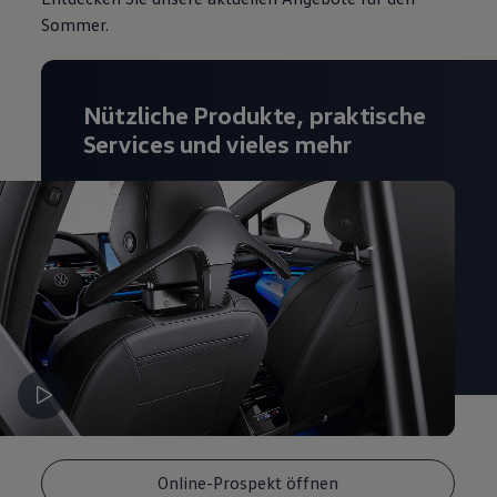
Magazin
Sommer.
Lifestyle
Transport
Familie
Elektromobilität
Nützliche Produkte, praktische
Volkswagen R
Pannen- und Unfallhilfe
Services und vieles mehr
Volkswagen Kundenbetreuung
Online-Prospekt öffnen