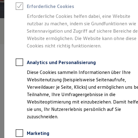
Reifenpakete
Erforderliche Cookies
Leasing
Leasing-Angebote
Erforderliche Cookies helfen dabei, eine Website
Gebrauchtwagen Leasing
nutzbar zu machen, indem sie Grundfunktionen wie
Junge Gebrauchtwagen-Leasing
Elektroauto Leasing
Seitennavigation und Zugriff auf sichere Bereiche de
Kleinwagen-Leasing
Website ermöglichen. Die Website kann ohne diese
Leasing ohne Anzahlung
Cookies nicht richtig funktionieren.
Finanzierung
Autokredit mit Schlussrate
Versicherungen und Garantien
Analytics und Personalisierung
Kfz-Versicherung
Restschuldversicherungen
Diese Cookies sammeln Informationen über Ihre
Garantien
Verantwortlich für die Inhalte auf dieser Seite ist die Autohaus
Websitenutzung (beispielsweise Seitenaufrufe,
Wartungsverträge
Kronshagen Hermann Seefluth GmbH
(
Impressum & Rechtliches
)
Geschäftskunden
Verweildauer je Seite, Klicks) und ermöglichen uns b
Professional Class bei Volkswagen
Teilnahme, Ihre Umfrageergebnisse in die
Großkunden
Websiteoptimierung mit einzubeziehen. Damit helf
Behörden
Unsere 
Direktkunden
sie uns, Ihr Nutzererlebnis persönlich auf Sie
Sonderfahrzeuge
zuzuschneiden.
Anpfiff zum Gewinn
Elektromobilität
Eckernförder Straße 230, 24119 Kronshagen
Elektroautos
Marketing
ID. Tutorials