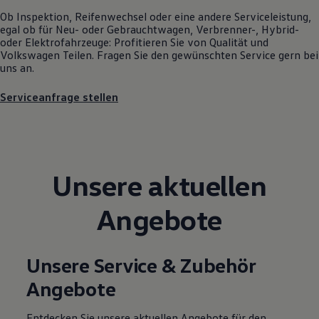
Motorenöl und Flüssigkeiten
Ob Inspektion, Reifenwechsel oder eine andere Serviceleistung,
Räder und Reifen
egal ob für Neu- oder
Gebrauchtwagen
, Verbrenner-, Hybrid-
Pannen- und Unfallhilfe
oder Elektrofahrzeuge: Profitieren Sie von Qualität und
Economy Service
Volkswagen
Teilen. Fragen Sie den gewünschten
Service
gern bei
Volkswagen Teile
uns an.
Zubehör
Modellspezifisches Zubehör
Serviceanfrage stellen
Schutz und Pflege
Transport
Entertainment und Elektronik
Individualisieren
Wallbox und Ladekabel
Digitale Extras
Unsere aktuellen
Dienste für Ihr Modell finden
Volkswagen Apps, Login und Shop
Handy und Fahrzeug verbinden
Angebote
Updates für Software, Karten und Radio
Über Ihr Auto
Vorgängermodelle
Kundeninformationen
Unsere Service & Zubehör
Volkswagen Kundenbetreuung
Warn- und Kontrollleuchten
Angebote
Assistenzsysteme
Digitale Betriebsanleitung
Entdecken Sie unsere aktuellen Angebote für den
Live Beratung