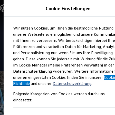
Modelle und Konfigurator
Cookie Einstellungen
Konfigurator
Modelle vergleichen
Konfiguration laden
Zum
Zum
Autosuche
Verkauf und Service
Wir nutzen Cookies, um Ihnen die bestmögliche Nutzung
Hauptinhalt
Footer
Elektroautos
Autohaus Künzig + Bleuel
springen
springen
unserer Webseite zu ermöglichen und unsere Kommunika
ENERGY Sondermodelle
Nutzfahrzeuge
mit Ihnen zu verbessern. Wir berücksichtigen hierbei Ihr
SUV und CUV
Präferenzen und verarbeiten Daten für Marketing, Analyt
Top Kundenzufriedenheit Verkauf 2026
Familienautos
und Personalisierung nur, wenn Sie uns Ihre Einwilligung
Kombis
Kompaktwagen
geben. Diese können Sie jederzeit mit Wirkung für die Zu
4.8
|
304 Bewertungen
Sportwagen
im Cookie Manager (Meine Präferenzen verwalten) in der
Schnell verfügbare Fahrzeuge
Angebote und Produkte
Datenschutzerklärung widerrufen. Weitere Informatione
Aktuelle Angebote
unseren eingesetzten Cookies finden Sie in unserer
Cooki
E-Auto-Förderung
Richtlinie
und unserer
Datenschutzerklärung
.
Volkswagen Marktplatz
Die ENERGY Sondermodelle
Folgende Kategorien von Cookies werden durch uns
Junge Gebrauchtwagen und Gebrauchtwagen
Volkswagen Zertifizierte Gebrauchtwagen
eingesetzt:
Elektromobilität bei Gebrauchtwagen
Zubehör- und Serviceangebote
Saisonangebote