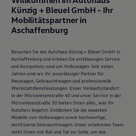
Motorenöl und Flüssigkeiten
Künzig + Bleuel GmbH - Ihr
Räder und Reifen
Pannen- und Unfallhilfe
Mobilitätspartner in
Economy Service
Volkswagen Teile
Aschaffenburg
Zubehör
Modellspezifisches Zubehör
Schutz und Pflege
Transport
Besuchen Sie das Autohaus Künzig + Bleuel GmbH in
Entertainment und Elektronik
Aschaffenburg und erleben Sie erstklassigen Service
Individualisieren
Wallbox und Ladekabel
und Kompetenz rund um Volkswagen. Seit vielen
Digitale Extras
Jahren sind wir Ihr zuverlässiger Partner für
Dienste für Ihr Modell finden
Neuwagen, Gebrauchtwagen und professionelle
Volkswagen Apps, Login und Shop
Handy und Fahrzeug verbinden
Werkstattdienstleistungen. Unser Verkaufsstandort
Updates für Software, Karten und Radio
in der Mörswiesenstraße 40 und unser Service in der
Über Ihr Auto
Mörswiesenstraße 30 bieten Ihnen alles, was Ihr
Vorgängermodelle
Kundeninformationen
Autoherz begehrt. Entdecken Sie die neuesten
Volkswagen Kundenbetreuung
Modelle von Volkswagen sowie hochwertige,
Warn- und Kontrollleuchten
zertifizierte Gebrauchtwagen. Unser erfahrenes Team
Assistenzsysteme
Digitale Betriebsanleitung
steht Ihnen mit Rat und Tat zur Seite, um das
Live Beratung