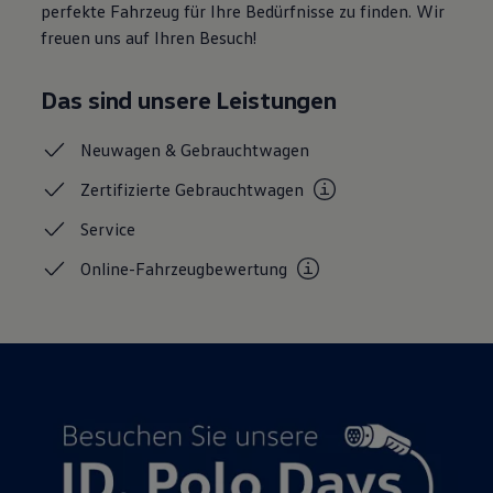
perfekte Fahrzeug für Ihre Bedürfnisse zu finden. Wir
Magazin
freuen uns auf Ihren Besuch!
Lifestyle
Transport
Familie
Das sind unsere Leistungen
Elektromobilität
Volkswagen R
Pannen- und Unfallhilfe
Neuwagen &
Gebrauchtwagen
Volkswagen Kundenbetreuung
Zertifizierte
Gebrauchtwagen
Service
Online-Fahrzeugbewertung