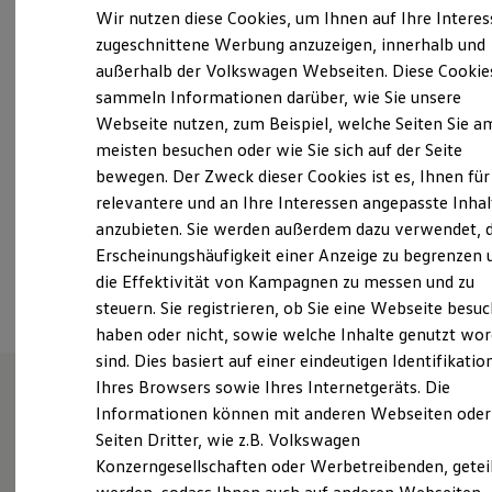
Elektrofahrzeugkonzepte
Wir nutzen diese Cookies, um Ihnen auf Ihre Intere
ID. EVERY1
Montag
-
Freitag
07:00
-
18:00
Uhr
zugeschnittene Werbung anzuzeigen, innerhalb und
Reichweite
Samstag
08:00
-
12:00
Uhr
außerhalb der Volkswagen Webseiten. Diese Cookie
Reichweite der ID. Modelle
Reichweite im Winter
Sonntag
Geschlossen
sammeln Informationen darüber, wie Sie unsere
Rekuperation
Webseite nutzen, zum Beispiel, welche Seiten Sie a
Laden
meisten besuchen oder wie Sie sich auf der Seite
Laden unterwegs
kontakt@kuenzig-bleuel.de
Laden Zuhause
bewegen. Der Zweck dieser Cookies ist es, Ihnen für
Ladestationen finden
+49 6021 35150
relevantere und an Ihre Interessen angepasste Inhal
Ladezeitensimulator
anzubieten. Sie werden außerdem dazu verwendet, d
Batterie
Sicherheit
Erscheinungshäufigkeit einer Anzeige zu begrenzen 
Ansprechpartner
Garantie und Lebensdauer
die Effektivität von Kampagnen zu messen und zu
Nachhaltigkeit
steuern. Sie registrieren, ob Sie eine Webseite besuc
Technologie
Kosten und Kauf
haben oder nicht, sowie welche Inhalte genutzt wo
Verbrauchskosten
sind. Dies basiert auf einer eindeutigen Identifikatio
Kaufoptionen
Ihres Browsers sowie Ihres Internetgeräts. Die
E-Auto-Förderung
Software und Konnektivität
Informationen können mit anderen Webseiten oder
Wie können wir
Die ID. Software 6
Seiten Dritter, wie z.B. Volkswagen
ID. Software Versionen und Updates
Konzerngesellschaften oder Werbetreibenden, getei
Digitale Extras
Schnittstellen zu Ihrem ID.