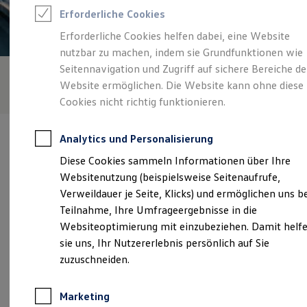
Reifenpakete
Erforderliche Cookies
Leasing
Leasing-Angebote
Erforderliche Cookies helfen dabei, eine Website
Gebrauchtwagen Leasing
nutzbar zu machen, indem sie Grundfunktionen wie
Junge Gebrauchtwagen-Leasing
Elektroauto Leasing
Seitennavigation und Zugriff auf sichere Bereiche de
Kleinwagen-Leasing
Website ermöglichen. Die Website kann ohne diese
Leasing ohne Anzahlung
Cookies nicht richtig funktionieren.
Finanzierung
Autokredit mit Schlussrate
Versicherungen und Garantien
Analytics und Personalisierung
Kfz-Versicherung
Restschuldversicherungen
Diese Cookies sammeln Informationen über Ihre
Garantien
Websitenutzung (beispielsweise Seitenaufrufe,
Wartungsverträge
Verantwortlich für die Inhalte auf dieser Seite ist die Künzig +
Geschäftskunden
Verweildauer je Seite, Klicks) und ermöglichen uns b
Bleuel GmbH
(
Impressum & Rechtliches
)
Professional Class bei Volkswagen
Teilnahme, Ihre Umfrageergebnisse in die
Großkunden
Websiteoptimierung mit einzubeziehen. Damit helf
Behörden
Direktkunden
sie uns, Ihr Nutzererlebnis persönlich auf Sie
Unsere 
Sonderfahrzeuge
zuzuschneiden.
Anpfiff zum Gewinn
Elektromobilität
Elektroautos
Mörswiesenstraße 30, 63741 Aschaffenburg
Marketing
ID. Tutorials