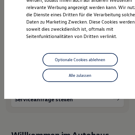
Ihnen weiterhelfen?
werden, sodass Ihnen auch auf anderen Webseiten
Hybridautos
relevante Werbung angezeigt werden kann. Wir nut
Marke und Erlebnis
die Dienste eines Dritten für die Verarbeitung solche
Volkswagen R und R Experience
R-Modelle
Daten zu Marketing Zwecken. Diese Cookies werden
R Experience
soweit dies zweckdienlich ist, oftmals mit
Driving Experience
Probefahrt vereinbaren
Seitenfunktionalitäten von Dritten verlinkt.
Volkswagen entdecken
Werkbesichtigung
Factory visit
Lifestyle Shop
T-Roc Kollektion
Optionale Cookies ablehnen
Golf Kollektion
Fahrzeugangebot anfordern
ID. Kollektion
Volkswagen Kollektion
Alle zulassen
R-Kollektion
GTI Kollektion
Fußball Drop
we drive football
Serviceanfrage stellen
#wedriveproud
Besitzer und Service
myVolkswagen
Software Updates
Service und Ersatzteile
Inspektion und HU/AU
Willkommen im Autohaus
Reparaturen und Checks