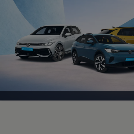
Magazin
Lifestyle
Transport
Familie
Elektromobilität
Volkswagen R
Pannen- und Unfallhilfe
Volkswagen Kundenbetreuung