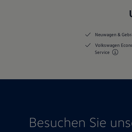
Hybridautos
Marke und Erlebnis
Volkswagen R und R Experience
R-Modelle
R Experience
Driving Experience
Neuwagen &
Gebr
Volkswagen entdecken
Werkbesichtigung
Volkswagen Eco
Factory visit
Lifestyle Shop
Service
T-Roc Kollektion
Golf Kollektion
ID. Kollektion
Volkswagen Kollektion
R-Kollektion
GTI Kollektion
Fußball Drop
we drive football
#wedriveproud
Besitzer und Service
myVolkswagen
Software Updates
Service und Ersatzteile
Inspektion und HU/AU
Reparaturen und Checks