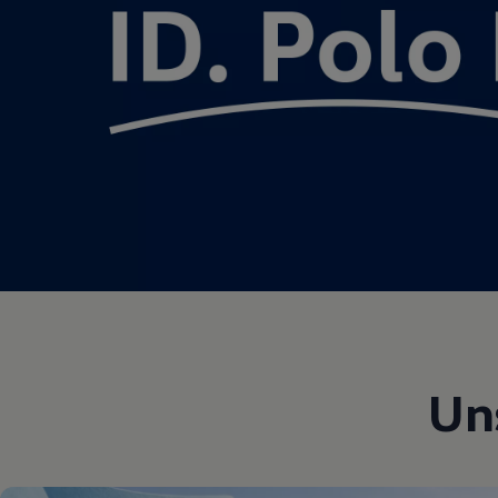
Motorenöl und Flüssigkeiten
Räder und Reifen
Pannen- und Unfallhilfe
Economy Service
Volkswagen Teile
Zubehör
Modellspezifisches Zubehör
Schutz und Pflege
Transport
Entertainment und Elektronik
Individualisieren
Wallbox und Ladekabel
Digitale Extras
Dienste für Ihr Modell finden
Volkswagen Apps, Login und Shop
Handy und Fahrzeug verbinden
Updates für Software, Karten und Radio
Über Ihr Auto
Vorgängermodelle
Un
Kundeninformationen
Volkswagen Kundenbetreuung
Warn- und Kontrollleuchten
Assistenzsysteme
Digitale Betriebsanleitung
Live Beratung