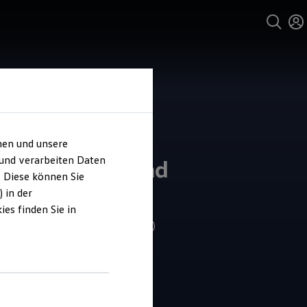
hen und unsere
und Service
 und verarbeiten Daten
ohaus Kuhn und
. Diese können Sie
te
 in der
es finden Sie in
4.8
|
557 Bewertungen