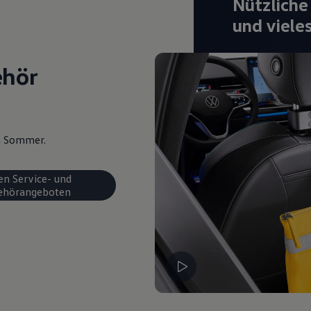
Nützliche
und viele
ehör
en Sommer.
en Service- und
ehörangeboten