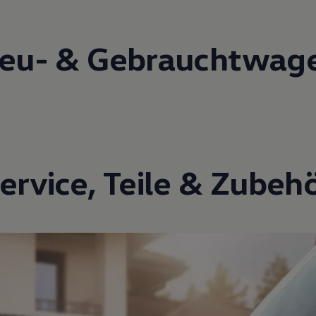
eu- &
Gebrauchtwag
ervice
,
Teile
&
Zubeh