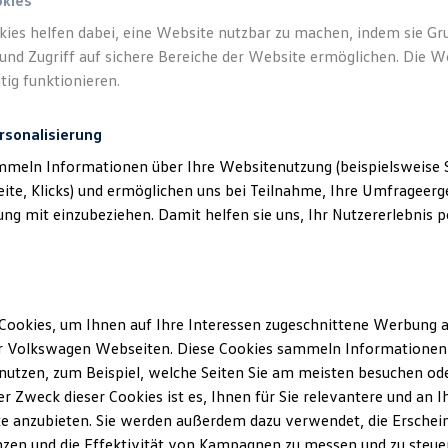
okies
kies helfen dabei, eine Website nutzbar zu machen, indem sie G
Verantwort
und Zugriff auf sichere Bereiche der Website ermöglichen. Die W
Kuhn+Wit
tig funktionieren.
rsonalisierung
mmeln Informationen über Ihre Websitenutzung (beispielsweise S
eite, Klicks) und ermöglichen uns bei Teilnahme, Ihre Umfrageerge
g mit einzubeziehen. Damit helfen sie uns, Ihr Nutzererlebnis pe
Cookies, um Ihnen auf Ihre Interessen zugeschnittene Werbung a
Unsere Abteilungen
r Volkswagen Webseiten. Diese Cookies sammeln Informationen 
utzen, zum Beispiel, welche Seiten Sie am meisten besuchen oder
Montag
-
Freitag
07:00
-
18:00
Uhr
r Zweck dieser Cookies ist es, Ihnen für Sie relevantere und an I
Samstag
09:00
-
14:00
Uhr
urg
e anzubieten. Sie werden außerdem dazu verwendet, die Erschein
Sonntag
Geschlossen
zen und die Effektivität von Kampagnen zu messen und zu steuern