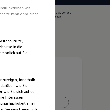
rundfunktionen wie
lich für die Inhalte auf dieser Seite ist die Autohaus
ebsite kann ohne diese
te GmbH & Co. KG
(
Impressum & Rechtliches
)
eitenaufrufe,
bnisse in die
rsönlich auf Sie
nzuzeigen, innerhalb
darüber, wie Sie
 wie Sie sich auf der
hre Interessen
Ansprechpartner
ungshäufigkeit einer
. Sie registrieren, ob