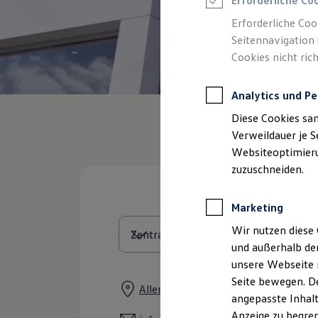
Erforderliche Co
Reifenpakete
Leasing
Erforderliche Coo
Leasing-Angebote
Seitennavigation 
Gebrauchtwagen Leasing
Cookies nicht rich
Junge Gebrauchtwagen-Leasing
Elektroauto Leasing
Kleinwagen-Leasing
Analytics und Pe
Leasing ohne Anzahlung
Finanzierung
Diese Cookies sa
Autokredit mit Schlussrate
Versicherungen und Garantien
Verweildauer je S
Kfz-Versicherung
Websiteoptimierun
Restschuldversicherungen
zuzuschneiden.
Garantien
Wartungsverträge
Geschäftskunden
Marketing
Professional Class bei Volkswagen
Großkunden
Wir nutzen diese 
Behörden
und außerhalb de
Direktkunden
Sonderfahrzeuge
unsere Webseite n
Anpfiff zum Gewinn
Seite bewegen. De
Elektromobilität
Allerbeeksring 2 - 12, 21266 Jesteb
angepasste Inhalt
Elektroautos
ID. Tutorials
Anzeige zu begren