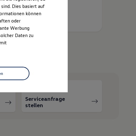
ind. Dies basiert auf
Informationen können
aften oder
evante Werbung
solcher Daten zu
 mit
helfen?
en
Serviceanfrage
stellen