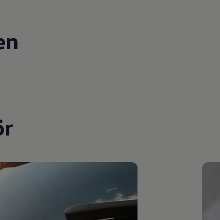
en
ör