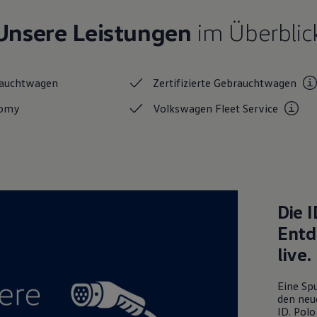
Unsere Leistungen
im Überblic
auchtwagen
Zertifizierte
Gebrauchtwagen
nomy
Volkswagen Fleet
Service
Die
I
Entd
live.
Eine Spu
den neu
ID. Polo