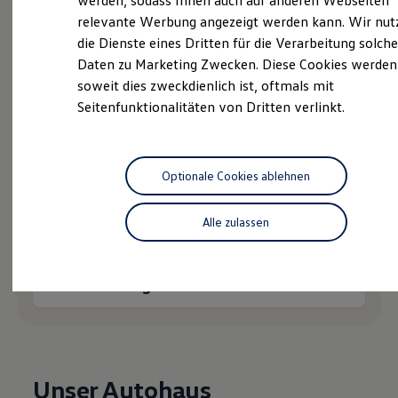
werden, sodass Ihnen auch auf anderen Webseiten
Hybridautos
relevante Werbung angezeigt werden kann. Wir nut
Marke und Erlebnis
die Dienste eines Dritten für die Verarbeitung solche
Volkswagen R und R Experience
R-Modelle
Daten zu Marketing Zwecken. Diese Cookies werden
R Experience
soweit dies zweckdienlich ist, oftmals mit
Probefahrt vereinbaren
Driving Experience
Seitenfunktionalitäten von Dritten verlinkt.
Volkswagen entdecken
Werkbesichtigung
Factory visit
Lifestyle Shop
T-Roc Kollektion
Optionale Cookies ablehnen
Fahrzeugangebot anfordern
Golf Kollektion
ID. Kollektion
Volkswagen Kollektion
Alle zulassen
R-Kollektion
GTI Kollektion
Fußball Drop
Serviceanfrage stellen
we drive football
#wedriveproud
Besitzer und Service
myVolkswagen
Software Updates
Service und Ersatzteile
Inspektion und HU/AU
Unser Autohaus
Reparaturen und Checks