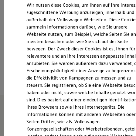
Samstag
08:00
-
13:00
Uhr
Elektrofahrzeugkonzepte
Wir nutzen diese Cookies, um Ihnen auf Ihre Intere
ID. EVERY1
Sonntag
Geschlossen
zugeschnittene Werbung anzuzeigen, innerhalb und
Reichweite
außerhalb der Volkswagen Webseiten. Diese Cookie
Reichweite der ID. Modelle
vw@autohaus-liebsch.de
Reichweite im Winter
sammeln Informationen darüber, wie Sie unsere
Rekuperation
Webseite nutzen, zum Beispiel, welche Seiten Sie a
Laden
+49 3546 27240
meisten besuchen oder wie Sie sich auf der Seite
Laden unterwegs
Laden Zuhause
bewegen. Der Zweck dieser Cookies ist es, Ihnen für
Über WhatsApp kontaktieren
Ladestationen finden
relevantere und an Ihre Interessen angepasste Inhal
Ladezeitensimulator
anzubieten. Sie werden außerdem dazu verwendet, d
Batterie
Sicherheit
Erscheinungshäufigkeit einer Anzeige zu begrenzen 
Ansprechpartner
Garantie und Lebensdauer
die Effektivität von Kampagnen zu messen und zu
Nachhaltigkeit
steuern. Sie registrieren, ob Sie eine Webseite besuc
Technologie
Kosten und Kauf
haben oder nicht, sowie welche Inhalte genutzt wo
Verbrauchskosten
sind. Dies basiert auf einer eindeutigen Identifikatio
Kaufoptionen
Ihres Browsers sowie Ihres Internetgeräts. Die
E-Auto-Förderung
Software und Konnektivität
Informationen können mit anderen Webseiten oder
Wie können wir
Die ID. Software 6
Seiten Dritter, wie z.B. Volkswagen
ID. Software Versionen und Updates
Konzerngesellschaften oder Werbetreibenden, getei
Ihnen weiterhelfen?
Digitale Extras
Schnittstellen zu Ihrem ID.