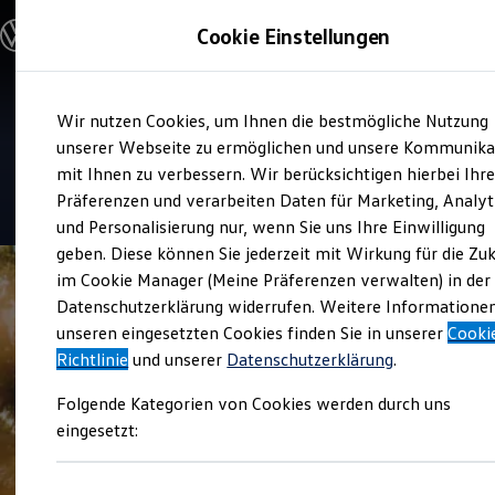
Modelle und Konfigurator
Cookie Einstellungen
Konfigurator
Modelle vergleichen
Konfiguration laden
Zum
Zum
Autosuche
Verkauf und Service
Wir nutzen Cookies, um Ihnen die bestmögliche Nutzung
Hauptinhalt
Footer
Elektroautos
Autohaus Liebsch
springen
springen
unserer Webseite zu ermöglichen und unsere Kommunika
ENERGY Sondermodelle
Nutzfahrzeuge
mit Ihnen zu verbessern. Wir berücksichtigen hierbei Ihr
SUV und CUV
4.9
|
94 Bewertungen
Präferenzen und verarbeiten Daten für Marketing, Analyt
Familienautos
und Personalisierung nur, wenn Sie uns Ihre Einwilligung
Kombis
Kompaktwagen
geben. Diese können Sie jederzeit mit Wirkung für die Zu
Sportwagen
im Cookie Manager (Meine Präferenzen verwalten) in der
Schnell verfügbare Fahrzeuge
Angebote und Produkte
Datenschutzerklärung widerrufen. Weitere Informatione
Aktuelle Angebote
unseren eingesetzten Cookies finden Sie in unserer
Cooki
E-Auto-Förderung
Richtlinie
und unserer
Datenschutzerklärung
.
Volkswagen Marktplatz
Die ENERGY Sondermodelle
Folgende Kategorien von Cookies werden durch uns
Junge Gebrauchtwagen und Gebrauchtwagen
Volkswagen Zertifizierte Gebrauchtwagen
eingesetzt:
Elektromobilität bei Gebrauchtwagen
Zubehör- und Serviceangebote
Saisonangebote