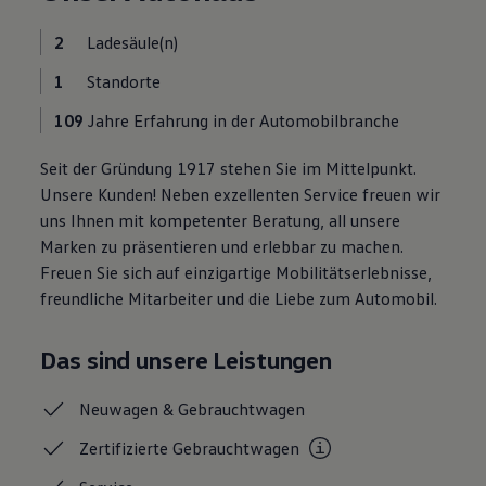
Motorenöl und Flüssigkeiten
Räder und Reifen
2
Ladesäule(n)
Pannen- und Unfallhilfe
Economy Service
1
Standorte
Volkswagen Teile
Zubehör
109
Jahre Erfahrung in der Automobilbranche
Modellspezifisches Zubehör
Schutz und Pflege
Seit der Gründung 1917 stehen Sie im Mittelpunkt.
Transport
Entertainment und Elektronik
Unsere Kunden! Neben exzellenten Service freuen wir
Individualisieren
uns Ihnen mit kompetenter Beratung, all unsere
Wallbox und Ladekabel
Marken zu präsentieren und erlebbar zu machen.
Digitale Extras
Dienste für Ihr Modell finden
Freuen Sie sich auf einzigartige Mobilitätserlebnisse,
Volkswagen Apps, Login und Shop
freundliche Mitarbeiter und die Liebe zum Automobil.
Handy und Fahrzeug verbinden
Updates für Software, Karten und Radio
Über Ihr Auto
Das sind unsere Leistungen
Vorgängermodelle
Kundeninformationen
Volkswagen Kundenbetreuung
Neuwagen &
Gebrauchtwagen
Warn- und Kontrollleuchten
Assistenzsysteme
Zertifizierte
Gebrauchtwagen
Digitale Betriebsanleitung
Live Beratung