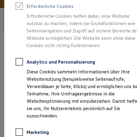
Reifenpakete
Erforderliche Cookies
Leasing
Leasing-Angebote
Erforderliche Cookies helfen dabei, eine Website
Gebrauchtwagen Leasing
nutzbar zu machen, indem sie Grundfunktionen wie
Junge Gebrauchtwagen-Leasing
Elektroauto Leasing
Seitennavigation und Zugriff auf sichere Bereiche de
Kleinwagen-Leasing
Website ermöglichen. Die Website kann ohne diese
Leasing ohne Anzahlung
Cookies nicht richtig funktionieren.
Finanzierung
Autokredit mit Schlussrate
Versicherungen und Garantien
Analytics und Personalisierung
Kfz-Versicherung
Verantwortlich für die Inhalte auf dieser Seite ist die Autohaus
Restschuldversicherungen
Diese Cookies sammeln Informationen über Ihre
Liebsch GmbH & Co. KG
(
Impressum & Rechtliches
)
Garantien
Websitenutzung (beispielsweise Seitenaufrufe,
Wartungsverträge
Geschäftskunden
Verweildauer je Seite, Klicks) und ermöglichen uns b
Professional Class bei Volkswagen
Unsere 
Teilnahme, Ihre Umfrageergebnisse in die
Großkunden
Websiteoptimierung mit einzubeziehen. Damit helf
Behörden
Direktkunden
sie uns, Ihr Nutzererlebnis persönlich auf Sie
Sonderfahrzeuge
Frankfurter Straße 82, 15907 Lübben
zuzuschneiden.
Anpfiff zum Gewinn
Elektromobilität
Montag
-
Freitag
07:00
-
18:00
Uhr
Elektroautos
Marketing
ID. Tutorials