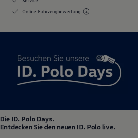
Service
Magazin
Lifestyle
Online-Fahrzeugbewertung
Transport
Familie
Elektromobilität
Volkswagen R
Pannen- und Unfallhilfe
Volkswagen Kundenbetreuung
Die
ID. Polo
Days.
Entdecken Sie den neuen
ID. Polo
live.