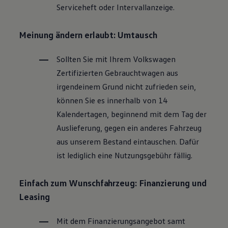
Serviceheft oder Intervallanzeige.
Magazin
Lifestyle
Transport
Meinung ändern erlaubt: Umtausch
Familie
Elektromobilität
Volkswagen R
Sollten Sie mit Ihrem
Volkswagen
Pannen- und Unfallhilfe
Zertifizierten
Gebrauchtwagen
aus
Volkswagen Kundenbetreuung
irgendeinem Grund nicht zufrieden sein,
können Sie es innerhalb von 14
Kalendertagen, beginnend mit dem Tag der
Auslieferung, gegen ein anderes Fahrzeug
aus unserem Bestand eintauschen. Dafür
ist lediglich eine Nutzungsgebühr fällig.
Einfach zum Wunschfahrzeug: Finanzierung und
Leasing
Mit dem Finanzierungsangebot samt