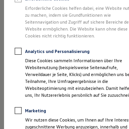
Reifenpakete
Leasing
Erforderliche Cookies helfen dabei, eine Website nu
Leasing-Angebote
zu machen, indem sie Grundfunktionen wie
Gepflegt, geprüft und
Gebrauchtwagen Leasing
Seitennavigation und Zugriff auf sichere Bereiche de
Junge Gebrauchtwagen-Leasing
Elektroauto Leasing
Website ermöglichen. Die Website kann ohne diese
für gut befunden.
Kleinwagen-Leasing
Cookies nicht richtig funktionieren.
Leasing ohne Anzahlung
Volkswagen
Finanzierung
Autokredit mit Schlussrate
Analytics und Personalisierung
Versicherungen und Garantien
Zertifizierte
Kfz-Versicherung
Diese Cookies sammeln Informationen über Ihre
Restschuldversicherungen
Websitenutzung (beispielsweise Seitenaufrufe,
Garantien
Gebrauchtwagen.
Verweildauer je Seite, Klicks) und ermöglichen uns b
Wartungsverträge
Geschäftskunden
Teilnahme, Ihre Umfrageergebnisse in die
Professional Class bei Volkswagen
Websiteoptimierung mit einzubeziehen. Damit helfe
Großkunden
uns, Ihr Nutzererlebnis persönlich auf Sie zuzuschne
Behörden
Direktkunden
Sonderfahrzeuge
Marketing
Anpfiff zum Gewinn
Elektromobilität
Wir nutzen diese Cookies, um Ihnen auf Ihre Intere
Elektroautos
zugeschnittene Werbung anzuzeigen, innerhalb und
ID. Tutorials