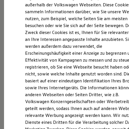
Elektrofahrzeugkonzepte
außerhalb der Volkswagen Webseiten. Diese Cookie
ID. EVERY1
sammeln Informationen darüber, wie Sie unsere We
Reichweite
(
Impressum & Rechtliches
)
nutzen, zum Beispiel, welche Seiten Sie am meisten
Reichweite der ID. Modelle
Reichweite im Winter
besuchen oder wie Sie sich auf der Seite bewegen. D
Rekuperation
Zweck dieser Cookies ist es, Ihnen für Sie relevante
Laden
an Ihre Interessen angepasste Inhalte anzubieten. S
Laden unterwegs
Laden Zuhause
werden außerdem dazu verwendet, die
Ladestationen finden
Ganz selbstverständlich.
Das
Erscheinungshäufigkeit einer Anzeige zu begrenzen 
Ladezeitensimulator
Effektivität von Kampagnen zu messen und zu steue
Batterie
Gebrauchtwagen
-
Sicherheit
registrieren, ob Sie eine Webseite besucht haben od
Leistungsversprechen.
Garantie und Lebensdauer
nicht, sowie welche Inhalte genutzt worden sind. Di
Nachhaltigkeit
basiert auf einer eindeutigen Identifikation Ihres B
Technologie
Kosten und Kauf
Rundum sicher: der 360°
Gebrauchtwagen
-
sowie Ihres Internetgeräts. Die Informationen kön
Verbrauchskosten
Check
anderen Webseiten oder Seiten Dritter, wie z.B.
Kaufoptionen
Volkswagen Konzerngesellschaften oder Werbetrei
E-Auto-Förderung
Software und Konnektivität
geteilt werden, sodass Ihnen auch auf anderen Web
Bevor ein
Volkswagen
Zertifizierter
Die ID. Software 6
relevante Werbung angezeigt werden kann. Wir nut
Gebrauchtwagen
an unsere Kunden
ID. Software Versionen und Updates
Dienste eines Dritten für die Verarbeitung solcher D
Digitale Extras
übergeben wird, prüfen wir den Zustand
Schnittstellen zu Ihrem ID.