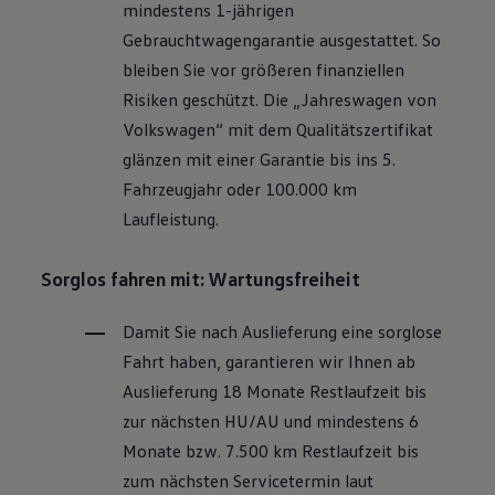
mindestens 1-jährigen
Motorenöl und Flüssigkeiten
Räder und Reifen
Gebrauchtwagengarantie ausgestattet. So
Pannen- und Unfallhilfe
bleiben Sie vor größeren finanziellen
Economy Service
Volkswagen Teile
Risiken geschützt. Die „Jahreswagen von
Zubehör
Volkswagen
“ mit dem Qualitätszertifikat
Modellspezifisches Zubehör
Schutz und Pflege
glänzen mit einer Garantie bis ins 5.
Transport
Fahrzeugjahr oder 100.000 km
Entertainment und Elektronik
Individualisieren
Laufleistung.
Wallbox und Ladekabel
Digitale Extras
Dienste für Ihr Modell finden
Sorglos fahren mit: Wartungsfreiheit
Volkswagen Apps, Login und Shop
Handy und Fahrzeug verbinden
Damit Sie nach Auslieferung eine sorglose
Updates für Software, Karten und Radio
Über Ihr Auto
Fahrt haben, garantieren wir Ihnen ab
Vorgängermodelle
Auslieferung 18 Monate Restlaufzeit bis
Kundeninformationen
Volkswagen Kundenbetreuung
zur nächsten
HU/AU
und mindestens 6
Warn- und Kontrollleuchten
Monate bzw. 7.500 km Restlaufzeit bis
Assistenzsysteme
Digitale Betriebsanleitung
zum nächsten Servicetermin laut
Live Beratung