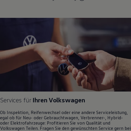
Motorenöl und Flüssigkeiten
Räder und Reifen
Pannen- und Unfallhilfe
Economy Service
Volkswagen Teile
Zubehör
Modellspezifisches Zubehör
Schutz und Pflege
Transport
Entertainment und Elektronik
Individualisieren
Wallbox und Ladekabel
Digitale Extras
Dienste für Ihr Modell finden
Volkswagen Apps, Login und Shop
Handy und Fahrzeug verbinden
Updates für Software, Karten und Radio
Über Ihr Auto
Services für
Ihren
Volkswagen
Vorgängermodelle
Kundeninformationen
Volkswagen Kundenbetreuung
Ob Inspektion, Reifenwechsel oder eine andere Serviceleistung,
Warn- und Kontrollleuchten
egal ob für Neu- oder
Gebrauchtwagen
, Verbrenner-, Hybrid-
Assistenzsysteme
oder Elektrofahrzeuge: Profitieren Sie von Qualität und
Digitale Betriebsanleitung
Volkswagen
Teilen. Fragen Sie den gewünschten
Service
gern bei
Live Beratung