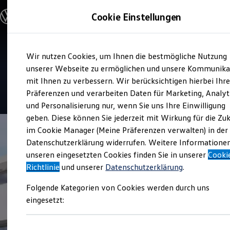
Modelle und Konfigurator
Cookie Einstellungen
Konfigurator
Modelle vergleichen
Konfiguration laden
Zum
Zum
Autosuche
Service
Wir nutzen Cookies, um Ihnen die bestmögliche Nutzung
Hauptinhalt
Footer
Elektroautos
Autohaus Lutz
springen
springen
unserer Webseite zu ermöglichen und unsere Kommunika
ENERGY Sondermodelle
Nutzfahrzeuge
mit Ihnen zu verbessern. Wir berücksichtigen hierbei Ihr
SUV und CUV
4.9
|
301 Bewertungen
Präferenzen und verarbeiten Daten für Marketing, Analyt
Familienautos
und Personalisierung nur, wenn Sie uns Ihre Einwilligung
Kombis
Kompaktwagen
geben. Diese können Sie jederzeit mit Wirkung für die Zu
Sportwagen
im Cookie Manager (Meine Präferenzen verwalten) in der
Schnell verfügbare Fahrzeuge
Angebote und Produkte
Datenschutzerklärung widerrufen. Weitere Informatione
Aktuelle Angebote
unseren eingesetzten Cookies finden Sie in unserer
Cooki
E-Auto-Förderung
Richtlinie
und unserer
Datenschutzerklärung
.
Volkswagen Marktplatz
Die ENERGY Sondermodelle
Folgende Kategorien von Cookies werden durch uns
Junge Gebrauchtwagen und Gebrauchtwagen
Volkswagen Zertifizierte Gebrauchtwagen
eingesetzt:
Elektromobilität bei Gebrauchtwagen
Zubehör- und Serviceangebote
Saisonangebote