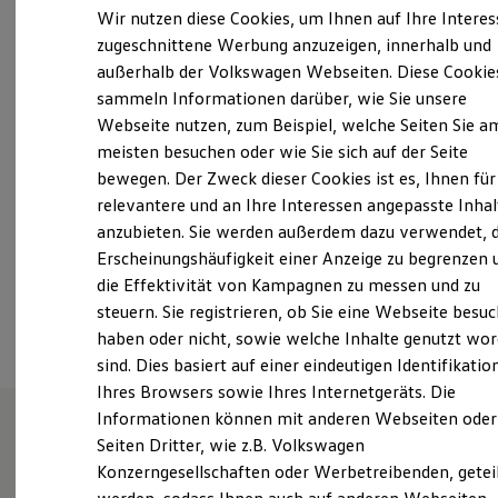
13:00
-
18:00
Uhr
Elektrofahrzeugkonzepte
Wir nutzen diese Cookies, um Ihnen auf Ihre Intere
ID. EVERY1
Freitag
07:00
-
12:00
Uhr
zugeschnittene Werbung anzuzeigen, innerhalb und
Reichweite
13:00
-
17:00
Uhr
außerhalb der Volkswagen Webseiten. Diese Cookie
Reichweite der ID. Modelle
Reichweite im Winter
Samstag
Geschlossen
sammeln Informationen darüber, wie Sie unsere
Rekuperation
Webseite nutzen, zum Beispiel, welche Seiten Sie a
Sonntag
Geschlossen
Laden
meisten besuchen oder wie Sie sich auf der Seite
Laden unterwegs
Laden Zuhause
bewegen. Der Zweck dieser Cookies ist es, Ihnen für
service@lutz-donzdorf.de
Ladestationen finden
relevantere und an Ihre Interessen angepasste Inhal
Ladezeitensimulator
anzubieten. Sie werden außerdem dazu verwendet, d
Batterie
+49 7162 940930
Sicherheit
Erscheinungshäufigkeit einer Anzeige zu begrenzen 
Garantie und Lebensdauer
die Effektivität von Kampagnen zu messen und zu
Nachhaltigkeit
Ansprechpartner
steuern. Sie registrieren, ob Sie eine Webseite besuc
Technologie
Kosten und Kauf
haben oder nicht, sowie welche Inhalte genutzt wo
Verbrauchskosten
sind. Dies basiert auf einer eindeutigen Identifikatio
Kaufoptionen
Ihres Browsers sowie Ihres Internetgeräts. Die
E-Auto-Förderung
Software und Konnektivität
Informationen können mit anderen Webseiten oder
Die ID. Software 6
Seiten Dritter, wie z.B. Volkswagen
ID. Software Versionen und Updates
Ihr Partner für Volkswagen ,
Konzerngesellschaften oder Werbetreibenden, getei
Digitale Extras
Schnittstellen zu Ihrem ID.