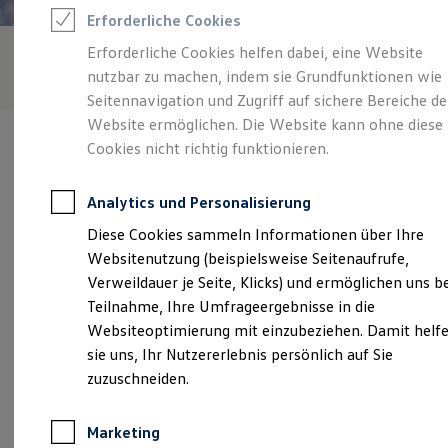
Reifenpakete
Erforderliche Cookies
Leasing
Leasing-Angebote
Erforderliche Cookies helfen dabei, eine Website
Gebrauchtwagen Leasing
nutzbar zu machen, indem sie Grundfunktionen wie
Junge Gebrauchtwagen-Leasing
Elektroauto Leasing
Seitennavigation und Zugriff auf sichere Bereiche de
Kleinwagen-Leasing
Website ermöglichen. Die Website kann ohne diese
Leasing ohne Anzahlung
Cookies nicht richtig funktionieren.
Finanzierung
Autokredit mit Schlussrate
Versicherungen und Garantien
Analytics und Personalisierung
Kfz-Versicherung
Verantwortlich für die Inhalte auf dieser Seite ist die Anton Lutz
Restschuldversicherungen
Diese Cookies sammeln Informationen über Ihre
GmbH
(
Impressum & Rechtliches
)
Garantien
Websitenutzung (beispielsweise Seitenaufrufe,
Wartungsverträge
Geschäftskunden
Verweildauer je Seite, Klicks) und ermöglichen uns b
Professional Class bei Volkswagen
Unsere 
Teilnahme, Ihre Umfrageergebnisse in die
Großkunden
Websiteoptimierung mit einzubeziehen. Damit helf
Behörden
Direktkunden
sie uns, Ihr Nutzererlebnis persönlich auf Sie
Sonderfahrzeuge
Klosterweg 40-42, 73072 Donzdorf
zuzuschneiden.
Anpfiff zum Gewinn
Elektromobilität
Montag
-
Donnerstag
07:00
-
12:00
Uhr
Elektroautos
Marketing
ID. Tutorials